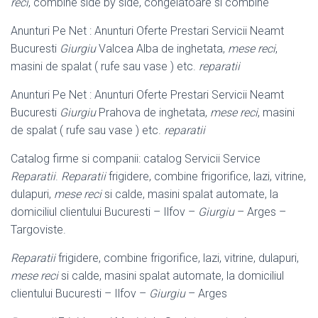
reci
, combine side by side, congelatoare si combine
Anunturi Pe Net : Anunturi Oferte Prestari Servicii Neamt
Bucuresti
Giurgiu
Valcea Alba de inghetata,
mese reci
,
masini de spalat ( rufe sau vase ) etc.
reparatii
Anunturi Pe Net : Anunturi Oferte Prestari Servicii Neamt
Bucuresti
Giurgiu
Prahova de inghetata,
mese reci
, masini
de spalat ( rufe sau vase ) etc.
reparatii
Catalog firme si companii: catalog Servicii Service
Reparatii
.
Reparatii
frigidere
, combine frigorifice, lazi, vitrine,
dulapuri,
mese reci
si calde, masini spalat automate, la
domiciliul clientului Bucuresti – Ilfov –
Giurgiu
– Arges –
Targoviste.
Reparatii
frigidere, combine frigorifice, lazi, vitrine, dulapuri,
mese reci
si calde, masini spalat automate, la domiciliul
clientului Bucuresti – Ilfov –
Giurgiu
– Arges