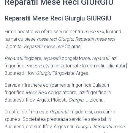
Reparatii Mese Reci GIURGIU
Reparatii Mese Reci Giurgiu GIURGIU
Firma noastra va ofera service pentru
mese reci
, lucrand
numai cu piese
mese reci Giurgiu
;
Reparatii mese reci
Ialomita;
Reparatii mese reci
Calarasi
Reparatii
frigidere,
reparatii
congelatoare,
reparatii
lazi
frigorifice ,
mese reci
,
vitrine automate la domiciliul clientului [
București-Ilfov-
Giurgiu
-Târgoviște-
Argeș.
Service intretinere echipamente frigorifice Dulapuri
frigorifice
Mese Reci
congelatoare, lazi frigorifice in
Bucuresti, Ilfov, Arges, Ploiesti,
Giurgiu
, Urziceni, .
O astfel de frma este
Reparatii
Frigidere si, asa cum ii
spune si Societatea presteaza serviciile sale atat in
Bucuresti, cat si in Ilfov, Arges sau
Giurgiu
.
Reparatii mese