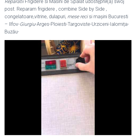
Reparatii
Frigidere si Masini de Spalat udostępnił(a) swój
post. Reparam frigidere , combine Side by Side ,
congelatoare,vitrine, dulapuri,
mese reci
si mașini Bucuresti
– Ilfov-
Giurgiu
-Arges-Ploiesti-Targoviste-Urziceni-Ialomița-
Buzău-