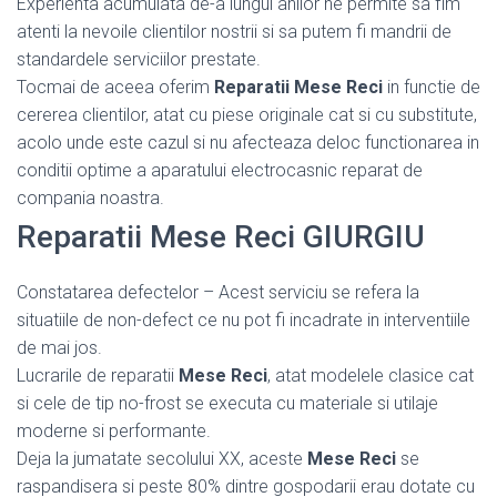
Experienta acumulata de-a lungul anilor ne permite sa fim
atenti la nevoile clientilor nostrii si sa putem fi mandrii de
standardele serviciilor prestate.
Tocmai de aceea oferim
Reparatii Mese Reci
in functie de
cererea clientilor, atat cu piese originale cat si cu substitute,
acolo unde este cazul si nu afecteaza deloc functionarea in
conditii optime a aparatului electrocasnic reparat de
compania noastra.
Reparatii Mese Reci GIURGIU
Constatarea defectelor – Acest serviciu se refera la
situatiile de non-defect ce nu pot fi incadrate in interventiile
de mai jos.
Lucrarile de reparatii
Mese Reci
, atat modelele clasice cat
si cele de tip no-frost se executa cu materiale si utilaje
moderne si performante.
Deja la jumatate secolului XX, aceste
Mese Reci
se
raspandisera si peste 80% dintre gospodarii erau dotate cu