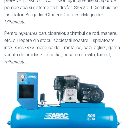
pret!!! VANZARE UTILAJE . Montaj, interventie si
reparatii
pompe apa si sisteme tip hidrofor. SERVICII Distribuie pe.
Instalatori Bragadiru-Clinceni-Domnesti-Magurele-
Mihailesti
.
Pentru
repararea
carucioarelor, schimbul de roti, manere,
etc, cu repere din stocul societatii noastre .. spalatoare
inox,
mese reci
, mese calde. . metalice, cazi, oglinzi, gama
variata de produse . mondial, cesarom, revita, far-est,
mihailesti
.