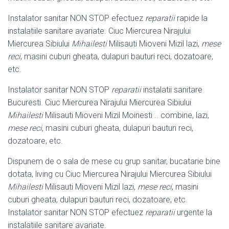
Instalator sanitar NON STOP efectuez
reparatii
rapide la
instalatiile sanitare avariate. Ciuc Miercurea Nirajului
Miercurea Sibiului
Mihailesti
Milisauti Mioveni Mizil lazi,
mese
reci
, masini cuburi gheata, dulapuri bauturi reci, dozatoare,
etc.
Instalator sanitar NON STOP
reparatii
instalatii sanitare
Bucuresti. Ciuc Miercurea Nirajului Miercurea Sibiului
Mihailesti
Milisauti Mioveni Mizil Moinesti .. combine, lazi,
mese reci
, masini cuburi gheata, dulapuri bauturi reci,
dozatoare, etc.
Dispunem de o sala de mese cu grup sanitar, bucatarie bine
dotata, living cu Ciuc Miercurea Nirajului Miercurea Sibiului
Mihailesti
Milisauti Mioveni Mizil lazi,
mese reci
, masini
cuburi gheata, dulapuri bauturi reci, dozatoare, etc.
Instalator sanitar NON STOP efectuez
reparatii
urgente la
instalatiile sanitare avariate.