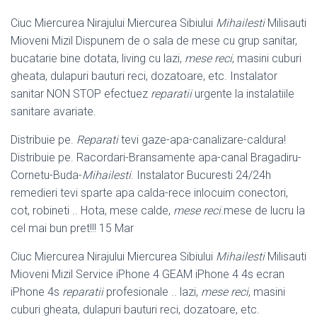
Ciuc Miercurea Nirajului Miercurea Sibiului
Mihailesti
Milisauti
Mioveni Mizil Dispunem de o sala de mese cu grup sanitar,
bucatarie bine dotata, living cu lazi,
mese reci
, masini cuburi
gheata, dulapuri bauturi reci, dozatoare, etc. Instalator
sanitar NON STOP efectuez
reparatii
urgente la instalatiile
sanitare avariate.
Distribuie pe.
Reparati
tevi gaze-apa-canalizare-caldura!
Distribuie pe. Racordari-Bransamente apa-canal Bragadiru-
Cornetu-Buda-
Mihailesti
. Instalator Bucuresti 24/24h
remedieri tevi sparte apa calda-rece inlocuim conectori,
cot, robineti .. Hota, mese calde,
mese reci
.mese de lucru la
cel mai bun pret!!! 15 Mar
Ciuc Miercurea Nirajului Miercurea Sibiului
Mihailesti
Milisauti
Mioveni Mizil Service iPhone 4 GEAM iPhone 4 4s ecran
iPhone 4s
reparatii
profesionale .. lazi,
mese reci
, masini
cuburi gheata, dulapuri bauturi reci, dozatoare, etc.