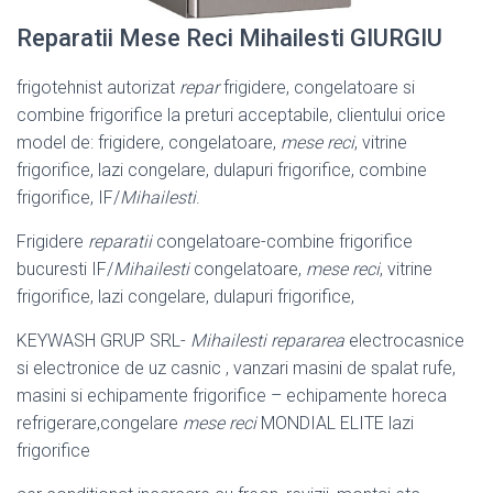
Reparatii Mese Reci Mihailesti GIURGIU
frigotehnist autorizat
repar
frigidere, congelatoare si
combine frigorifice la preturi acceptabile, clientului orice
model de: frigidere, congelatoare,
mese reci
, vitrine
frigorifice, lazi congelare, dulapuri frigorifice, combine
frigorifice, IF/
Mihailesti
.
Frigidere
reparatii
congelatoare-combine frigorifice
bucuresti IF/
Mihailesti
congelatoare,
mese reci
, vitrine
frigorifice, lazi congelare, dulapuri frigorifice,
KEYWASH GRUP SRL-
Mihailesti
repararea
electrocasnice
si electronice de uz casnic , vanzari masini de spalat rufe,
masini si echipamente frigorifice – echipamente horeca
refrigerare,congelare
mese reci
MONDIAL ELITE lazi
frigorifice