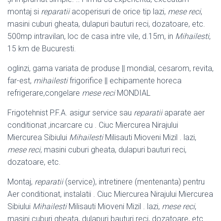
montaj si
reparatii
acoperisuri de orice tip lazi,
mese reci
,
masini cuburi gheata, dulapuri bauturi reci, dozatoare, etc.
500mp intravilan, loc de casa intre vile, d.15m, in
Mihailesti
,
15 km de Bucuresti.
oglinzi, gama variata de produse || mondial, cesarom, revita,
far-est,
mihailesti
frigorifice || echipamente horeca
refrigerare,congelare
mese reci
MONDIAL
Frigotehnist P.F.A. asigur service sau
reparatii
aparate aer
conditionat ,incarcare cu . Ciuc Miercurea Nirajului
Miercurea Sibiului
Mihailesti
Milisauti Mioveni Mizil . lazi,
mese reci
, masini cuburi gheata, dulapuri bauturi reci,
dozatoare, etc
.
Montaj,
reparatii
(service), intretinere (mentenanta) pentru
Aer conditionat, instalatii . Ciuc Miercurea Nirajului Miercurea
Sibiului
Mihailesti
Milisauti Mioveni Mizil . lazi,
mese reci
,
masini cuburi gheata, dulapuri bauturi reci, dozatoare, etc.