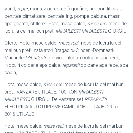
Vand,
repar
, montez agregate frigorifice, aer conditionat,
centrale climatizare, centrale frig, pompe caldura, masini
apa gheata, chillere . Hota, mese calde,
mese reci
.mese de
lucru la cel mai bun pret!
MIHAILESTI MIHAILESTI
, GIURGIU.
Oferte: Hota, mese calde,
mese reci
.mese de lucru la cel
mai bun pret! Instalatori Bragadiru-Clinceni-Domnesti-
Magurele-
Mihailesti
. servicii: inlocuiri coloane apa rece,
inlocuiri coloane apa calda,
reparatii
coloane apa rece, apa
calda,
Hota, mese calde,
mese reci
.mese de lucru la cel mai bun
pret!!! VANZARE UTILAJE. 100 RON
MIHAILESTI
MIHAILESTI
, GIURGIU. De vanzare set
REPARATII
ELECTRICA AUTOTURISME CAMIOANE UTILAJE. 29 Iun
2016 UTILAJE
Hota, mese calde,
mese reci
.mese de lucru la cel mai bun