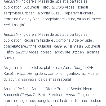
Reparatii
Frigidere si Masini de Spalat a partagé sa
publication. Bucuresti – Ilfov-
Giurgiu
-Arges-Ploiesti-
Targoviste-Urziceni-Ialomița-Buzău- Reparam frigidere ,
combine Side by Side , congelatoare,vitrine, dulapuri,
mese
reci
si mașini
Reparatii
Frigidere si Masini de Spalat a partagé sa
publication. Reparam frigidere , combine Side by Side ,
congelatoare,vitrine, dulapuri,
mese reci
si mașini Bucuresti
– Ilfov-
Giurgiu
-Arges-Ploiesti-Targoviste-Urziceni-Ialomița-
Buzău-
Asiguram transportul pe platforma (Vama
Giurgiu
RAR
Ruse). .
Reparatii
frigidere, combine frigorifice, lazi, vitrine,
dulapuri,
mese reci
si calde, masini spalat
Anunturi Pe Net : Anunturi Oferte Prestari Servicii Neamt
Bucuresti
Giurgiu
Olt Braila Efectuam
reparatii
frigidere,
combine frigorifice, congelatoare la domiciliu masini cuburi