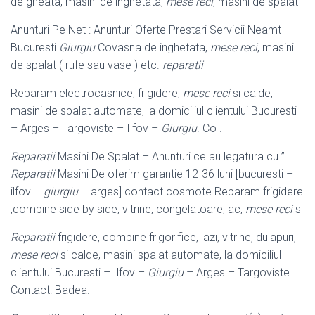
de gheata, masini de inghetata,
mese reci
, masini de spalat
Anunturi Pe Net : Anunturi Oferte Prestari Servicii Neamt
Bucuresti
Giurgiu
Covasna de inghetata,
mese reci
, masini
de spalat ( rufe sau vase ) etc.
reparatii
Reparam electrocasnice, frigidere,
mese reci
si calde,
masini de spalat automate, la domiciliul clientului Bucuresti
– Arges – Targoviste – Ilfov –
Giurgiu
. Co .
Reparatii
Masini De Spalat – Anunturi ce au legatura cu ”
Reparatii
Masini De oferim garantie 12-36 luni [bucuresti –
ilfov –
giurgiu
– arges] contact cosmote Reparam frigidere
,combine side by side, vitrine, congelatoare, ac,
mese reci
si
Reparatii
frigidere, combine frigorifice, lazi, vitrine, dulapuri,
mese reci
si calde, masini spalat automate, la domiciliul
clientului Bucuresti – Ilfov –
Giurgiu
– Arges – Targoviste.
Contact: Badea.