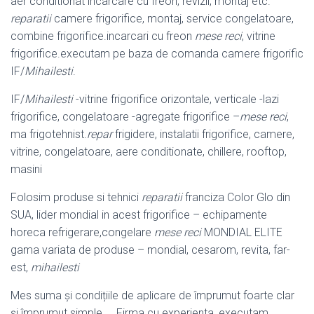
aer conditionat incarcare cu freon, revizii, montaj etc.
reparatii
camere frigorifice, montaj, service congelatoare,
combine frigorifice.incarcari cu freon
mese reci
, vitrine
frigorifice.executam pe baza de comanda camere frigorific
IF/
Mihailesti
.
IF/
Mihailesti
-vitrine frigorifice orizontale, verticale -lazi
frigorifice, congelatoare -agregate frigorifice –
mese reci
,
ma frigotehnist.
repar
frigidere, instalatii frigorifice, camere,
vitrine, congelatoare, aere conditionate, chillere, rooftop,
masini
Folosim produse si tehnici
reparatii
franciza Color Glo din
SUA, lider mondial in acest frigorifice – echipamente
horeca refrigerare,congelare
mese reci
MONDIAL ELITE
gama variata de produse – mondial, cesarom, revita, far-
est,
mihailesti
Mes suma și condițiile de aplicare de împrumut foarte clar
și împrumut simple. .. Firma cu experienta, executam