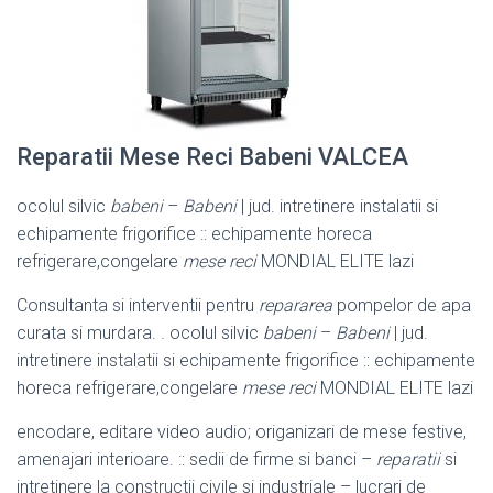
Reparatii Mese Reci Babeni VALCEA
ocolul silvic
babeni
–
Babeni
| jud. intretinere instalatii si
echipamente frigorifice :: echipamente horeca
refrigerare,congelare
mese reci
MONDIAL ELITE lazi
Consultanta si interventii pentru
repararea
pompelor de apa
curata si murdara. . ocolul silvic
babeni
–
Babeni
| jud.
intretinere instalatii si echipamente frigorifice :: echipamente
horeca refrigerare,congelare
mese reci
MONDIAL ELITE lazi
encodare, editare video audio; origanizari de mese festive,
amenajari interioare. :: sedii de firme si banci –
reparatii
si
intretinere la constructii civile si industriale – lucrari de