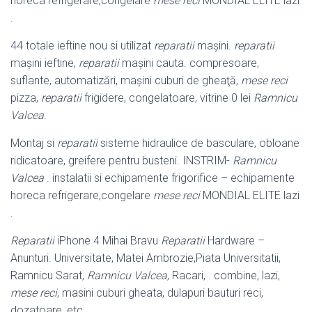
horeca refrigerare,congelare
mese reci
MONDIAL ELITE lazi
.
44 totale ieftine nou si utilizat
reparatii
mașini.
reparatii
mașini ieftine,
reparatii
mașini cauta. compresoare,
suflante, automatizări, maşini cuburi de gheaţă,
mese reci
pizza,
reparatii
frigidere, congelatoare, vitrine 0 lei
Ramnicu
Valcea
.
Montaj si
reparatii
sisteme hidraulice de basculare, obloane
ridicatoare, greifere pentru busteni. INSTRIM-
Ramnicu
Valcea
. instalatii si echipamente frigorifice – echipamente
horeca refrigerare,congelare
mese reci
MONDIAL ELITE lazi
.
Reparatii
iPhone 4 Mihai Bravu
Reparatii
Hardware –
Anunturi. Universitate, Matei Ambrozie,Piata Universitatii,
Ramnicu Sarat,
Ramnicu Valcea
, Racari, . combine, lazi,
mese reci
, masini cuburi gheata, dulapuri bauturi reci,
dozatoare, etc.