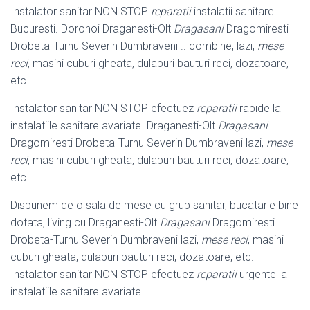
Instalator sanitar NON STOP
reparatii
instalatii sanitare
Bucuresti. Dorohoi Draganesti-Olt
Dragasani
Dragomiresti
Drobeta-Turnu Severin Dumbraveni .. combine, lazi,
mese
reci
, masini cuburi gheata, dulapuri bauturi reci, dozatoare,
etc.
Instalator sanitar NON STOP efectuez
reparatii
rapide la
instalatiile sanitare avariate. Draganesti-Olt
Dragasani
Dragomiresti Drobeta-Turnu Severin Dumbraveni lazi,
mese
reci
, masini cuburi gheata, dulapuri bauturi reci, dozatoare,
etc.
Dispunem de o sala de mese cu grup sanitar, bucatarie bine
dotata, living cu Draganesti-Olt
Dragasani
Dragomiresti
Drobeta-Turnu Severin Dumbraveni lazi,
mese reci
, masini
cuburi gheata, dulapuri bauturi reci, dozatoare, etc.
Instalator sanitar NON STOP efectuez
reparatii
urgente la
instalatiile sanitare avariate.