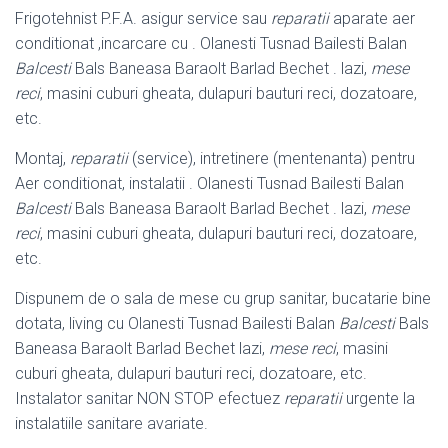
Frigotehnist P.F.A. asigur service sau
reparatii
aparate aer
conditionat ,incarcare cu . Olanesti Tusnad Bailesti Balan
Balcesti
Bals Baneasa Baraolt Barlad Bechet . lazi,
mese
reci
, masini cuburi gheata, dulapuri bauturi reci, dozatoare,
etc.
Montaj,
reparatii
(service), intretinere (mentenanta) pentru
Aer conditionat, instalatii . Olanesti Tusnad Bailesti Balan
Balcesti
Bals Baneasa Baraolt Barlad Bechet . lazi,
mese
reci
, masini cuburi gheata, dulapuri bauturi reci, dozatoare,
etc.
Dispunem de o sala de mese cu grup sanitar, bucatarie bine
dotata, living cu Olanesti Tusnad Bailesti Balan
Balcesti
Bals
Baneasa Baraolt Barlad Bechet lazi,
mese reci
, masini
cuburi gheata, dulapuri bauturi reci, dozatoare, etc.
Instalator sanitar NON STOP efectuez
reparatii
urgente la
instalatiile sanitare avariate.