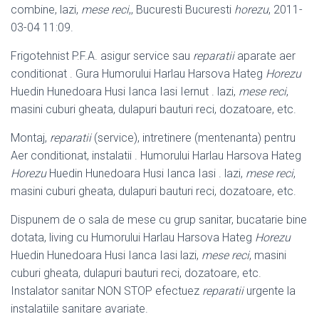
combine, lazi,
mese reci
,, Bucuresti Bucuresti
horezu
, 2011-
03-
04 11:09.
Frigotehnist P.F.A. asigur service sau
reparatii
aparate aer
conditionat . Gura Humorului Harlau Harsova Hateg
Horezu
Huedin Hunedoara Husi Ianca Iasi Iernut . lazi,
mese reci
,
masini cuburi gheata, dulapuri bauturi reci, dozatoare, etc.
Montaj,
reparatii
(service), intretinere (mentenanta) pentru
Aer conditionat, instalatii . Humorului Harlau Harsova Hateg
Horezu
Huedin Hunedoara Husi Ianca Iasi . lazi,
mese reci
,
masini cuburi gheata, dulapuri bauturi reci, dozatoare, etc.
Dispunem de o sala de mese cu grup sanitar, bucatarie bine
dotata, living cu Humorului Harlau Harsova Hateg
Horezu
Huedin Hunedoara Husi Ianca Iasi lazi,
mese reci
, masini
cuburi gheata, dulapuri bauturi reci, dozatoare, etc.
Instalator sanitar NON STOP efectuez
reparatii
urgente la
instalatiile sanitare avariate.