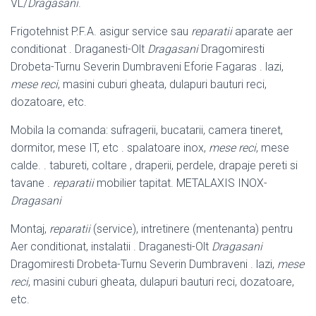
VL/
Dragasani
.
Frigotehnist P.F.A. asigur service sau
reparatii
aparate aer
conditionat . Draganesti-Olt
Dragasani
Dragomiresti
Drobeta-Turnu Severin Dumbraveni Eforie Fagaras . lazi,
mese reci
, masini cuburi gheata, dulapuri bauturi reci,
dozatoare, etc.
Mobila la comanda: sufragerii, bucatarii, camera tineret,
dormitor, mese IT, etc . spalatoare inox,
mese reci
, mese
calde. . tabureti, coltare , draperii, perdele, drapaje pereti si
tavane .
reparatii
mobilier tapitat. METALAXIS INOX-
Dragasani
Montaj,
reparatii
(service), intretinere (mentenanta) pentru
Aer conditionat, instalatii . Draganesti-Olt
Dragasani
Dragomiresti Drobeta-Turnu Severin Dumbraveni . lazi,
mese
reci
, masini cuburi gheata, dulapuri bauturi reci, dozatoare,
etc.