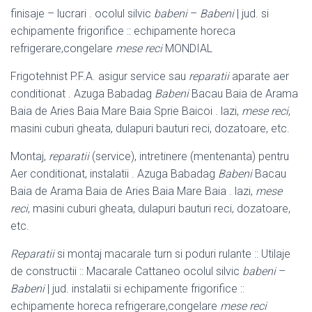
finisaje – lucrari . ocolul silvic
babeni
–
Babeni
| jud. si
echipamente frigorifice :: echipamente horeca
refrigerare,congelare
mese reci
MONDIAL
Frigotehnist P.F.A. asigur service sau
reparatii
aparate aer
conditionat . Azuga Babadag
Babeni
Bacau Baia de Arama
Baia de Aries Baia Mare Baia Sprie Baicoi . lazi,
mese reci
,
masini cuburi gheata, dulapuri bauturi reci, dozatoare, etc.
Montaj,
reparatii
(service), intretinere (mentenanta) pentru
Aer conditionat, instalatii . Azuga Babadag
Babeni
Bacau
Baia de Arama Baia de Aries Baia Mare Baia . lazi,
mese
reci
, masini cuburi gheata, dulapuri bauturi reci, dozatoare,
etc.
Reparatii
si montaj macarale turn si poduri rulante :: Utilaje
de constructii :: Macarale Cattaneo ocolul silvic
babeni
–
Babeni
| jud. instalatii si echipamente frigorifice ::
echipamente horeca refrigerare,congelare
mese reci