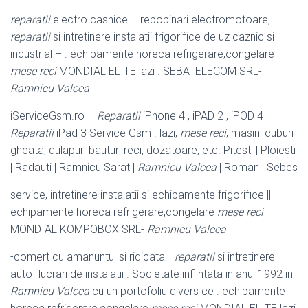
reparatii
electro casnice – rebobinari electromotoare,
reparatii
si intretinere instalatii frigorifice de uz caznic si
industrial – . echipamente horeca refrigerare,
congelare
mese reci
MONDIAL ELITE lazi . SEBATELECOM SRL-
Ramnicu Valcea
iServiceGsm.ro –
Reparatii
iPhone 4 , iPAD 2 , iPOD 4 –
Reparatii
iPad 3 Service Gsm . lazi,
mese reci
, masini cuburi
gheata, dulapuri bauturi reci, dozatoare, etc
. Pitesti | Ploiesti
| Radauti | Ramnicu Sarat |
Ramnicu Valcea
| Roman | Sebes
service, intretinere instalatii si echipamente frigorifice ||
echipamente horeca refrigerare,congelare
mese reci
MONDIAL KOMPOBOX SRL-
Ramnicu Valcea
-comert cu amanuntul si ridicata –
reparatii
si intretinere
auto -lucrari de instalatii . Societate infiintata in anul 1992 in
Ramnicu Valcea
cu un portofoliu divers ce . echipamente