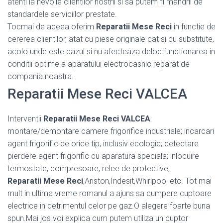
atenti la nevoile clientilor nostrii si sa putem fi mandrii de
standardele serviciilor prestate.
Tocmai de aceea oferim
Reparatii Mese Reci
in functie de
cererea clientilor, atat cu piese originale cat si cu substitute,
acolo unde este cazul si nu afecteaza deloc functionarea in
conditii optime a aparatului electrocasnic reparat de
compania noastra.
Reparatii Mese Reci VALCEA
Interventii
Reparatii Mese Reci VALCEA
:
montare/demontare camere frigorifice industriale; incarcari
agent frigorific de orice tip, inclusiv ecologic; detectare
pierdere agent frigorific cu aparatura speciala; inlocuire
termostate, compresoare, relee de protective;
Reparatii Mese Reci
,Ariston,Indesit,Whirlpool etc. Tot mai
mult in ultima vreme romanul a ajuns sa cumpere cuptoare
electrice in detrimentul celor pe gaz.O alegere foarte buna
spun.Mai jos voi explica cum putem utiliza un cuptor