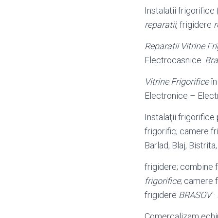
Instalatii frigorifice 
reparatii
, frigidere
r
Reparatii Vitrine Fri
Electrocasnice.
Br
Vitrine Frigorifice
î
Electronice – Elec
Instalaţii frigorifi
frigorific; camere f
Barlad, Blaj, Bistrit
frigidere; combine fr
frigorifice
; camere f
frigidere
BRASOV
·
Comercalizam echip