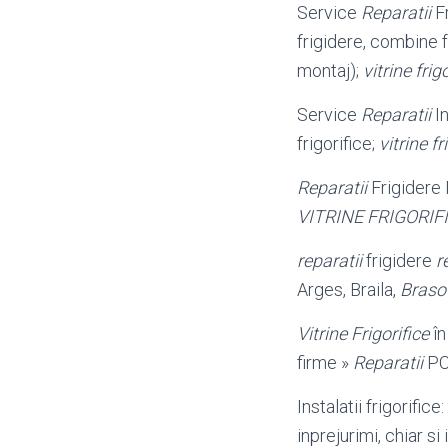
Service
Reparatii
F
frigidere, combine f
montaj);
vitrine frig
Service
Reparatii
In
frigorifice;
vitrine fr
Reparatii
Frigidere
VITRINE FRIGORIF
reparatii
frigidere
r
Arges, Braila,
Braso
Vitrine Frigorifice
î
firme »
Reparatii
PC 
Instalatii frigorifice:
inprejurimi, chiar s