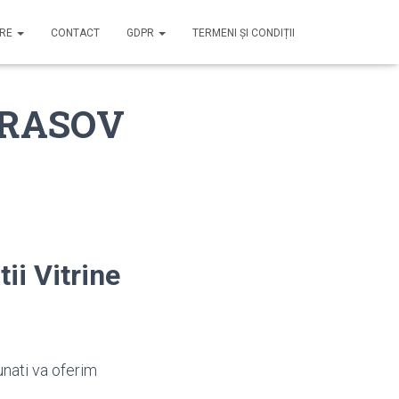
IRE
CONTACT
GDPR
TERMENI ȘI CONDIȚII
 BRASOV
ii Vitrine
unati va oferim