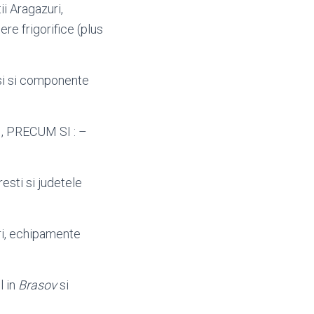
i Aragazuri,
re frigorifice (plus
si si componente
I, PRECUM SI : –
resti si judetele
i
, echipamente
il in
Brasov
si