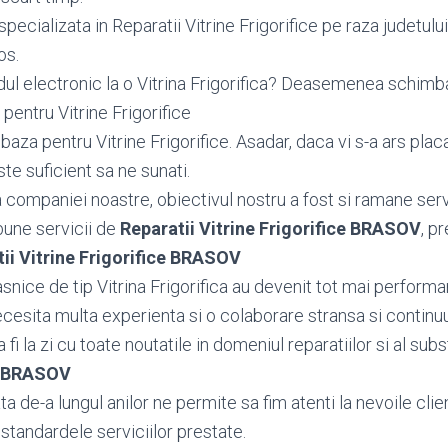
pecializata in Reparatii Vitrine Frigorifice pe raza judetul
os.
dul electronic la o Vitrina Frigorifica? Deasemenea schi
pentru Vitrine Frigorifice
za pentru Vitrine Frigorifice. Asadar, daca vi s-a ars plac
este suficient sa ne sunati.
ea companiei noastre, obiectivul nostru a fost si ramane serv
bune servicii de
Reparatii Vitrine Frigorifice BRASOV
, pr
ii Vitrine Frigorifice BRASOV
nice de tip Vitrina Frigorifica au devenit tot mai performan
necesita multa experienta si o colaborare stransa si continu
fi la zi cu toate noutatile in domeniul reparatiilor si al subs
ce BRASOV
 de-a lungul anilor ne permite sa fim atenti la nevoile client
standardele serviciilor prestate.