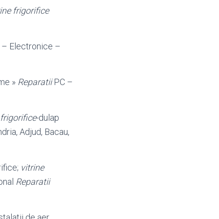
rine frigorifice
– Electronice –
rme »
Reparatii
PC –
 frigorifice
-dulap
ndria, Adjud, Bacau,
ifice;
vitrine
sonal
Reparatii
stalatii de aer