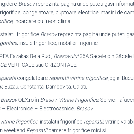
rigidere
Brasov
reprezinta pagina unde puteti gasi informati
rigorifice, congelatoare, cuptoare electrice, masini de came
orifice
; incarcare cu freon clima
stalatii frigorifice
Brasov
reprezinta pagina unde puteti ga
igorifice
; insule frigorifice; mobilier frigorific
 PFA Fazakas Bela Rudi,
Brasovului
36A Sacele din Săcele 
ICE
VERTICALE sau ORIZONTALE,
eparatii
congelatoare
reparatii vitrine frigorifice
.jpg in Bucu
v
, Buzau, Constanta, Dambovita, Galati,
n
Brasov
OLX.ro în
Brasov
.
Vitrine Frigorifice
. Servicii, afacer
– Electronice – Electrocasnice.
Brasov
.
vitrine frigorifice
, instalatii frigorifice
reparatii
, vitrine valab
i in weekend
Reparatii
camere frigorifice mici si