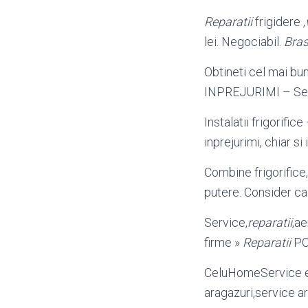
Reparatii
frigidere ,
lei. Negociabil.
Bra
Obtineti cel mai bu
INPREJURIMI – Ser
Instalatii frigorifice
inprejurimi, chiar s
Combine frigorifice,
putere. Consider ca
Service,
reparatii
,ae
firme »
Reparatii
PC 
CeluHomeService 
aragazuri,service a