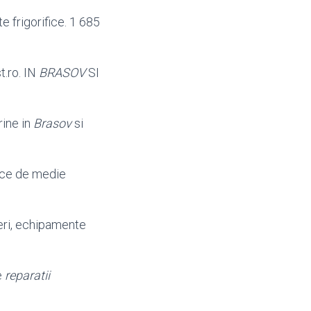
e frigorifice. 1 685
t.
ro. IN
BRASOV
SI
trine in
Brasov
si
ice de medie
eri
, echipamente
e
reparatii