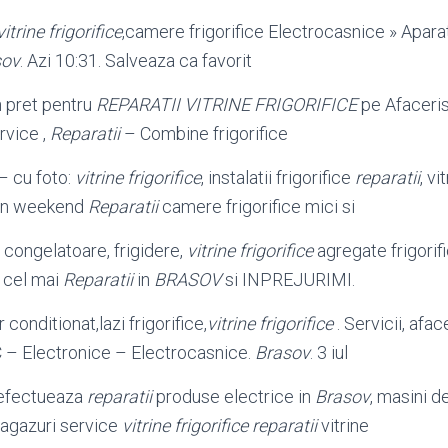
vitrine frigorifice
,camere frigorifice Electrocasnice » Aparat
sov
. Azi 10:31. Salveaza ca favorit
n pret pentru
REPARATII VITRINE FRIGORIFICE
pe Afaceris
vice ,
Reparatii
– Combine frigorifice
 – cu foto:
vitrine frigorifice
, instalatii frigorifice
reparatii
, vi
i in weekend
Reparatii
camere frigorifice mici si
 congelatoare, frigidere,
vitrine frigorifice
agregate frigorif
 cel mai
Reparatii
in
BRASOV
si INPREJURIMI.
r conditionat,lazi frigorifice,
vitrine frigorifice
. Servicii, afac
– Electronice – Electrocasnice.
Brasov
. 3 iul
efectueaza
reparatii
produse electrice in
Brasov
, masini d
ragazuri service
vitrine frigorifice reparatii
vitrine