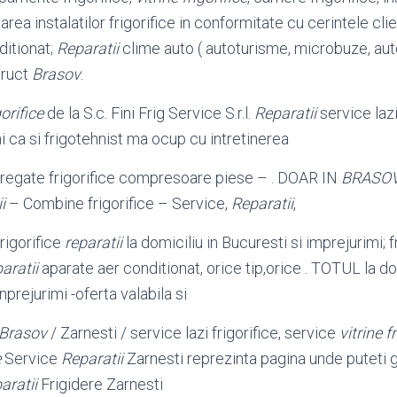
area instalatilor frigorifice in conformitate cu cerintele cl
ditionat;
Reparatii
clime auto ( autoturisme, microbuze, aut
truct
Brasov
.
gorifice
de la S.c. Fini Frig Service S.r.l.
Reparatii
service lazi 
mi ca si frigotehnist ma ocup cu intretinerea
regate frigorifice compresoare piese – . DOAR IN
BRASO
i
– Combine frigorifice – Service,
Reparatii
,
frigorifice
reparatii
la domiciliu in Bucuresti si imprejurimi; fr
aratii
aparate aer conditionat, orice tip,
orice . TOTUL la dom
inprejurimi -oferta valabila si
Brasov
/ Zarnesti / service lazi frigorifice, service
vitrine f
e
Service
Reparatii
Zarnesti reprezinta pagina unde puteti g
aratii
Frigidere Zarnesti