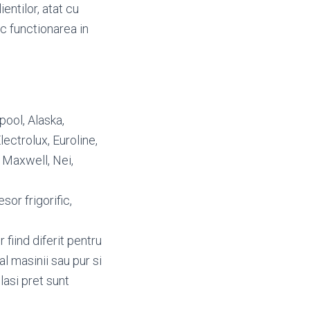
entilor, atat cu
oc functionarea in
lpool, Alaska,
ectrolux, Euroline,
, Maxwell, Nei,
or frigorific,
fiind diferit pentru
al masinii sau pur si
lasi pret sunt