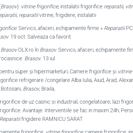
(
Brasov
):
vitrine frigorifice
, instalatii frigorifice
reparatii
,
vit
eparatii
,
reparatii
vitrine, frigidere, instalatii
gorifice
. Servicii, afaceri, echipamente firme »
Reparatii
PC 
asov
. 19 oct. Salveaza ca favorit
n
Brasov
OLX.ro în
Brasov
. Servicii, afaceri, echipamente fi
trocasnice.
Brasov
. 13 iul
ce pentru super şi hipermarketuri; Camere frigorifice şi
vitrine
rigorifice refrigerare /congelare Alba Iulia, Aiud, Arad, Alexa
a, Botosani,
Brasov
, Braila,
igorifice de uz casnic si industrial; congelatoare; lazi frigor
rigorifice. Avantaje: Interventiile se fac in maxim 24h; Per
Reparatii
frigidere RAMNICU SARAT
amente frigorifice,
vitrine frigorifice
, camere frigorifice, in