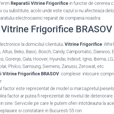
ferim
Reparatii Vitrine Frigorifice
in functie de cererea cli
si cu substitute, acolo unde este cazul si nu afecteaza del
paratului electrocasnic reparat de compania noastra.
 Vitrine Frigorifice BRASOV
ctronice la domiciliul clientului,
Vitrine Frigorifice
: Whir
ic, Altus, Beko, Basic, Bosch, Candy, Campomatic, Daewoo, El
lis, Gorenje, Gala, Hoover, Hyundai, Indesit, Ignis, iberna, LG
olar, Philco, Samsung, Siemens, Zanussi, Zerowat, etc
i Vitrine Frigorifice BRASOV
: complexe: inlocuire compres
r
ul factor este reprezentat de model si marca,pretul pieselor 
lea factor ar putea fi reprezentat de nivelul de deteriorare 
n sine. Serviciile pe care le putem oferi intotdeauna la ace
eplasare si constatare in Bucuresti 55 ron .