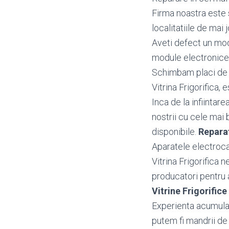
Firma noastra este s
localitatiile de mai j
Aveti defect un mo
module electronice 
Schimbam placi de ba
Vitrina Frigorifica, 
Inca de la infiintar
nostrii cu cele mai 
disponibile.
Reparat
Aparatele electrocas
Vitrina Frigorifica 
producatori pentru a 
Vitrine Frigorifi
Experienta acumulata
putem fi mandrii de 