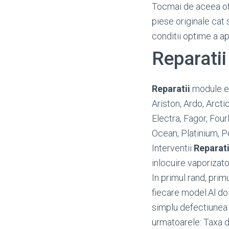
Tocmai de aceea o
piese originale cat 
conditii optime a a
Reparatii
Reparatii
module ele
Ariston, Ardo, Arct
Electra, Fagor, Four
Ocean, Platinium, P
Interventii
Reparati
inlocuire vaporizato
In primul rand, prim
fiecare model.Al doi
simplu defectiunea i
urmatoarele: Taxa d