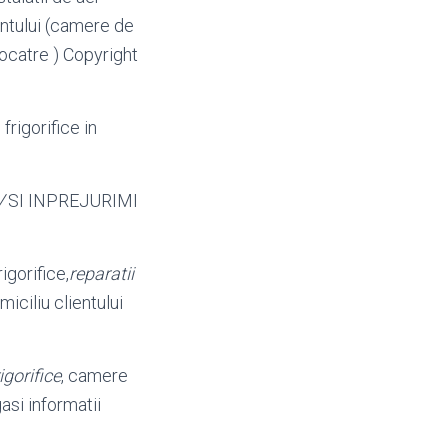
ientului (camere de
ocatre ) Copyright
frigorifice in
V
SI INPREJURIMI
igorifice,
reparatii
iciliu clientului
rigorifice
, camere
asi informatii