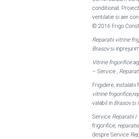
conditionat. Proiect
ventilatie si aer con
© 2016 Frigo Cons
Reparatii vitrine fri
Brasov
si inprejuri
Vitrine frigorifice
ag
– Service ,
Reparati
Frigidere, instalatii 
vitrine frigorifice
,
rep
valabil in
Brasov
si 
Service
Reparatii
/
frigorifice,
reparati
despre Service
Rep