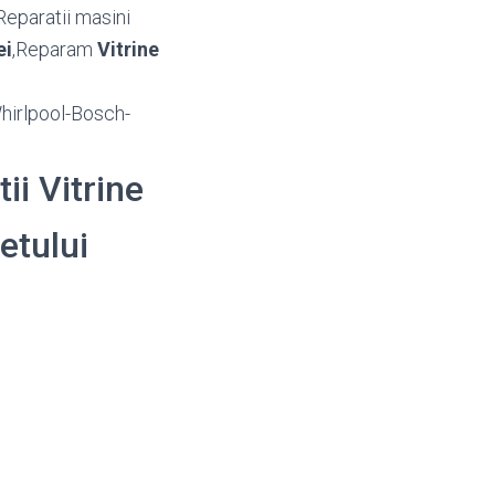
Reparatii masini
ei
,Reparam
Vitrine
Whirlpool-Bosch-
ii Vitrine
detului