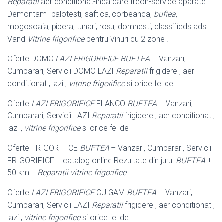
Reparatii
aer conditionat-incarcare freon-service aparate –
Demontam- balotesti, saftica, corbeanca,
buftea
,
mogosoaia, pipera, tunari, rosu, domnesti, classifieds ads
Vand
Vitrine frigorifice
pentru Vinuri cu 2 zone !
Oferte DOMO
LAZI FRIGORIFICE BUFTEA
– Vanzari,
Cumparari, Servicii DOMO LAZI
Reparatii
frigidere , aer
conditionat , lazi ,
vitrine frigorifice
si orice fel de
Oferte
LAZI FRIGORIFICE
FLANCO
BUFTEA
– Vanzari,
Cumparari, Servicii LAZI
Reparatii
frigidere , aer conditionat ,
lazi ,
vitrine frigorifice
si orice fel de
Oferte FRIGORIFICE
BUFTEA
– Vanzari, Cumparari, Servicii
FRIGORIFICE – catalog online Rezultate din jurul
BUFTEA
±
50 km ..
Reparatii vitrine frigorifice
.
Oferte
LAZI FRIGORIFICE
CU GAM
BUFTEA
– Vanzari,
Cumparari, Servicii LAZI
Reparatii
frigidere , aer conditionat ,
lazi ,
vitrine frigorifice
si orice fel de