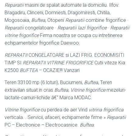
Reparatii
masini de spalat automate la domiciliu. Ilfov:
Bragadiru, Clinceni, Domnesti, Dragomiresti, Chitila,
Mogosoaia,
Buftea
, Otopeni
Reparatii
combine frigorifice ·
Reparatii
congelatoare ·
Reparatii lazi frigorifice
·
Reparatii
vitrine frigorifice
Firma noastra se ocupa cu intretinerea
echipamentelor frigorifice Daewoo.
REPARATII
CONGELATOARE si LAZI FRIG. ECONOMISITI
TIMP SI
REPARATII VITRINE FRIGORIFICE
Cutii viteze Kia
K2500
BUFTEA
– OCAZIE!!! Vanzari
Teren 33100 mp (6 loturi), Buciumeni,
Buftea
, Teren
extravilan situat in oras
Buftea
,
Vitrine frigorifice
mezeluri-
lactate-carnuri-lichide â€“ Marca MODAC.
Vitrine frigorifice
cu perdea de aer Vind
vitrina frigorifica
verticala. . Servicii, afaceri, echipamente firme »
Reparatii
PC – Electronice – Electrocasnice.
Buftea
.