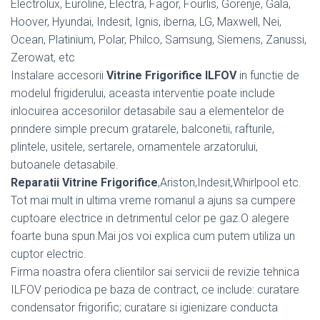
Electrolux, Euroline, Electra, Fagor, Fourlis, Gorenje, Gala,
Hoover, Hyundai, Indesit, Ignis, iberna, LG, Maxwell, Nei,
Ocean, Platinium, Polar, Philco, Samsung, Siemens, Zanussi,
Zerowat, etc
Instalare accesorii
Vitrine Frigorifice ILFOV
in functie de
modelul frigiderului, aceasta interventie poate include
inlocuirea accesoriilor detasabile sau a elementelor de
prindere simple precum gratarele, balconetii, rafturile,
plintele, usitele, sertarele, ornamentele arzatorului,
butoanele detasabile.
Reparatii Vitrine Frigorifice
,Ariston,Indesit,Whirlpool etc.
Tot mai mult in ultima vreme romanul a ajuns sa cumpere
cuptoare electrice in detrimentul celor pe gaz.O alegere
foarte buna spun.Mai jos voi explica cum putem utiliza un
cuptor electric.
Firma noastra ofera clientilor sai servicii de revizie tehnica
ILFOV periodica pe baza de contract, ce include: curatare
condensator frigorific; curatare si igienizare conducta