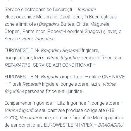
Service electrocasnice Bucureşti –
Reparaţii
electrocasnice Multibrand. Dacă locuiţi în Bucureşti sau
zonele limitrofe (
Bragadiru
, Buftea, Chitila, Măgurele,
Otopeni, Pantelimon, Popeşti-Leordeni, Snagov) şi aveţi o
Service
vitrine frigorifice
EUROWESTLEIN-
Bragadiru
Reparatii
frigidere,
congelatoare, lazi si
vitrine frigorifice
persoane fizice s-au
REPARATII
SI SERVICE AER CONDITIONAT –
EUROWESTLEIN-
Bragadiru
importator – utilaje ONE NAME
– Pitesti
Reparatii
frigidere, congelatoare, lazi si
vitrine
frigorifice
persoane fizice s-au juridice.
Echipamente frigorifice – Lãzi frigorifice ºi congelatoare –
Vitrine frigorifice
sau pastrare produse congelate (-18
-25°C),
Reparatii
vitrine, combine frigorifice Montaj aparate
de aer conditionat. EUROWESTLEIN IMPEX –
BRAGADIRU