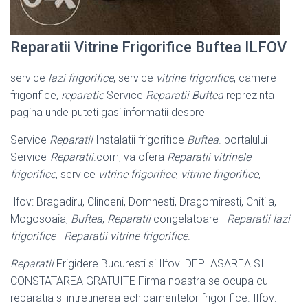
Reparatii Vitrine Frigorifice Buftea ILFOV
service
lazi frigorifice
, service
vitrine frigorifice
, camere
frigorifice,
reparatie
Service
Reparatii Buftea
reprezinta
pagina unde puteti gasi informatii despre
Service
Reparatii
Instalatii frigorifice
Buftea
. portalului
Service-
Reparatii
.com, va ofera
Reparatii vitrinele
frigorifice
, service
vitrine frigorifice
,
vitrine frigorifice
,
Ilfov: Bragadiru, Clinceni, Domnesti, Dragomiresti, Chitila,
Mogosoaia,
Buftea
,
Reparatii
congelatoare ·
Reparatii lazi
frigorifice
·
Reparatii vitrine frigorifice
.
Reparatii
Frigidere Bucuresti si Ilfov. DEPLASAREA SI
CONSTATAREA GRATUITE Firma noastra se ocupa cu
reparatia si intretinerea echipamentelor frigorifice. Ilfov: