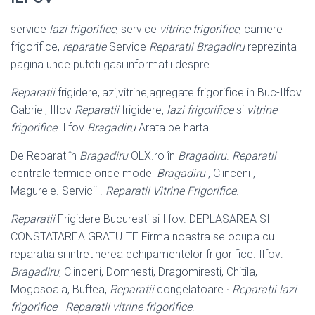
service
lazi frigorifice
, service
vitrine frigorifice
, camere
frigorifice,
reparatie
Service
Reparatii Bragadiru
reprezinta
pagina unde puteti gasi informatii despre
Reparatii
frigidere,lazi,vitrine,agregate frigorifice in Buc-Ilfov.
Gabriel; Ilfov
Reparatii
frigidere,
lazi frigorifice
si
vitrine
frigorifice
. Ilfov
Bragadiru
Arata pe harta.
De Reparat în
Bragadiru
OLX.ro în
Bragadiru
.
Reparatii
centrale termice orice model
Bragadiru
, Clinceni ,
Magurele. Servicii .
Reparatii Vitrine Frigorifice
.
Reparatii
Frigidere Bucuresti si Ilfov. DEPLASAREA SI
CONSTATAREA GRATUITE Firma noastra se ocupa cu
reparatia si intretinerea echipamentelor frigorifice. Ilfov:
Bragadiru
, Clinceni, Domnesti, Dragomiresti, Chitila,
Mogosoaia, Buftea,
Reparatii
congelatoare ·
Reparatii lazi
frigorifice
·
Reparatii vitrine frigorifice
.