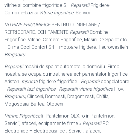
vitrine si combine frigorifice SH
Reparatii
Frigidere-
Combine-Lazi si
Vitrine frigorifice
. Servicii
VITRINE FRIGORIFICE
PENTRU CONGELARE /
REFRIGERARE. ECHIPAMENTE
Reparatii
Combine
Frigorifice, Vitrine, Camere Frigorifice, Masini De Spalat etc.
|| Clima Cool Confort Srl – motoare frigidere. || eurowestlein-
Bragadiru
Reparatii
masini de spalat automate la domiciliu. Firma
noastra se ocupa cu intretinerea echipamentelor frigorifice
Ariston.
reparati
frigidere frigorifice ·
Reparatii
congelatoare
·
Reparatii lazi frigorifice
·
Reparatii vitrine frigorifice
Ilfov:
Bragadiru
, Clinceni, Domnesti, Dragomiresti, Chitila,
Mogosoaia, Buftea, Otopeni
Vitrine Frigorifice
în Pantelimon OLX.ro în Pantelimon.
Servicii, afaceri, echipamente firme »
Reparatii
PC –
Electronice – Electrocasnice . Servicii, afaceri,