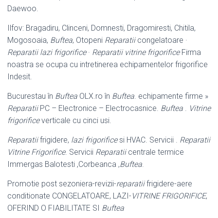
Daewoo.
Ilfov: Bragadiru, Clinceni, Domnesti, Dragomiresti, Chitila,
Mogosoaia,
Buftea
, Otopeni
Reparatii
congelatoare ·
Reparatii lazi frigorifice
·
Reparatii vitrine frigorifice
Firma
noastra se ocupa cu intretinerea echipamentelor frigorifice
Indesit.
Bucurestau în
Buftea
OLX.ro în
Buftea
. echipamente firme »
Reparatii
PC – Electronice – Electrocasnice.
Buftea
.
Vitrine
frigorifice
verticale cu cinci usi.
Reparatii
frigidere,
lazi frigorifice
si HVAC. Servicii .
Reparatii
Vitrine Frigorifice
. Servicii
Reparatii
centrale termice
Immergas Balotesti ,Corbeanca ,
Buftea
.
Promotie post sezoniera-revizii-
reparatii
frigidere-aere
conditionate CONGELATOARE, LAZI-
VITRINE FRIGORIFICE
,
OFERIND O FIABILITATE SI
Buftea