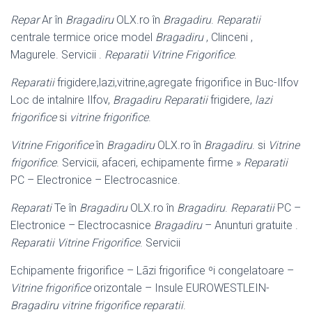
Repar
Ar în
Bragadiru
OLX.ro în
Bragadiru
.
Reparatii
centrale termice orice model
Bragadiru
, Clinceni ,
Magurele. Servicii .
Reparatii Vitrine Frigorifice
.
Reparatii
frigidere,lazi,vitrine,agregate frigorifice in Buc-Ilfov
Loc de intalnire Ilfov,
Bragadiru
Reparatii
frigidere,
lazi
frigorifice
si
vitrine frigorifice
.
Vitrine Frigorifice
în
Bragadiru
OLX.ro în
Bragadiru
. si
Vitrine
frigorifice
. Servicii, afaceri, echipamente firme »
Reparatii
PC – Electronice – Electrocasnice.
Reparati
Te în
Bragadiru
OLX.ro în
Bragadiru
.
Reparatii
PC –
Electronice – Electrocasnice
Bragadiru
– Anunturi gratuite .
Reparatii Vitrine Frigorifice
. Servicii
Echipamente frigorifice – Lãzi frigorifice ºi congelatoare –
Vitrine frigorifice
orizontale – Insule EUROWESTLEIN-
Bragadiru
vitrine frigorifice reparatii
.