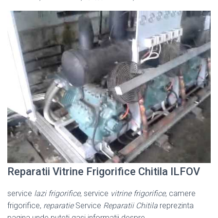
Reparatii Vitrine Frigorifice Chitila ILFOV
service
lazi frigorifice
, service
vitrine frigorifice
, camere
frigorifice,
reparatie
Service
Reparatii Chitila
reprezinta
pagina unde puteti gasi informatii despre