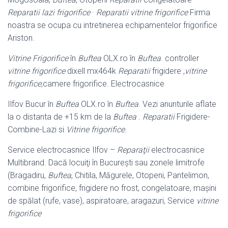
Reparatii lazi frigorifice
·
Reparatii vitrine frigorifice
Firma
noastra se ocupa cu intretinerea echipamentelor frigorifice
Ariston.
Vitrine Frigorifice
în
Buftea
OLX.ro în
Buftea
. controller
vitrine frigorifice
dixell mx464k
Reparatii
frigidere ,
vitrine
frigorifice
,camere frigorifice. Electrocasnice
Ilfov Bucur în
Buftea
OLX.ro în
Buftea
. Vezi anunturile aflate
la o distanta de +
15 km de la
Buftea
.
Reparatii
Frigidere-
Combine-Lazi si
Vitrine frigorifice
.
Service electrocasnice Ilfov –
Reparaţii
electrocasnice
Multibrand. Dacă locuiţi în Bucureşti sau zonele limitrofe
(Bragadiru,
Buftea
, Chitila, Măgurele, Otopeni, Pantelimon,
combine frigorifice, frigidere no frost, congelatoare, maşini
de spălat (rufe, vase), aspiratoare, aragazuri, Service
vitrine
frigorifice