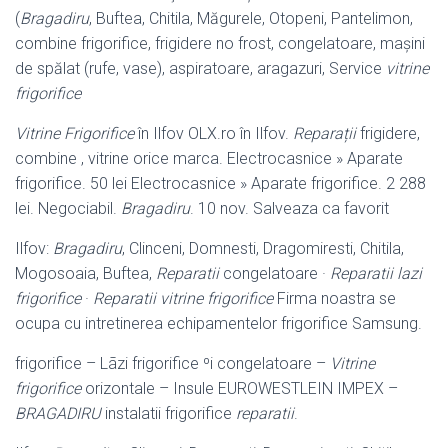
(
Bragadiru
, Buftea, Chitila, Măgurele, Otopeni, Pantelimon,
combine frigorifice, frigidere no frost, congelatoare, maşini
de spălat (rufe, vase), aspiratoare, aragazuri, Service
vitrine
frigorifice
Vitrine Frigorifice
în Ilfov OLX.ro în Ilfov.
Reparații
frigidere,
combine , vitrine orice marca. Electrocasnice » Aparate
frigorifice. 50 lei Electrocasnice » Aparate frigorifice. 2 288
lei. Negociabil.
Bragadiru
. 10 nov. Salveaza ca favorit
Ilfov:
Bragadiru
, Clinceni, Domnesti, Dragomiresti, Chitila,
Mogosoaia, Buftea,
Reparatii
congelatoare ·
Reparatii lazi
frigorifice
·
Reparatii vitrine frigorifice
Firma noastra se
ocupa cu intretinerea echipamentelor frigorifice Samsung.
frigorifice – Lãzi frigorifice ºi congelatoare –
Vitrine
frigorifice
orizontale – Insule EUROWESTLEIN IMPEX –
BRAGADIRU
instalatii frigorifice
reparatii
.