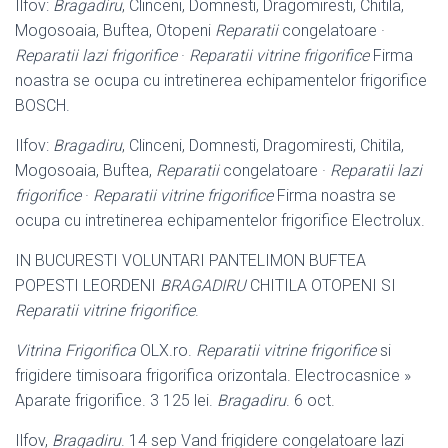
Ilfov:
Bragadiru
, Clinceni, Domnesti, Dragomiresti, Chitila,
Mogosoaia, Buftea, Otopeni
Reparatii
congelatoare ·
Reparatii lazi frigorifice
·
Reparatii vitrine frigorifice
Firma
noastra se ocupa cu intretinerea echipamentelor frigorifice
BOSCH.
Ilfov:
Bragadiru
, Clinceni, Domnesti, Dragomiresti, Chitila,
Mogosoaia, Buftea,
Reparatii
congelatoare ·
Reparatii lazi
frigorifice
·
Reparatii vitrine frigorifice
Firma noastra se
ocupa cu intretinerea echipamentelor frigorifice Electrolux.
IN BUCURESTI VOLUNTARI PANTELIMON BUFTEA
POPESTI LEORDENI
BRAGADIRU
CHITILA OTOPENI SI
Reparatii vitrine frigorifice
.
Vitrina Frigorifica
OLX.ro.
Reparatii vitrine frigorifice
si
frigidere timisoara frigorifica orizontala. Electrocasnice »
Aparate frigorifice. 3 125 lei.
Bragadiru
. 6 oct.
Ilfov,
Bragadiru
. 14 sep Vand frigidere congelatoare lazi