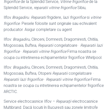
frigorifice
de la Splendid Service,
Vitrine frigorifice
de la
Splendid Service,
reparatii vitrine frigorifice
Sibiu,
Ilfov
Bragadiru
.
Reparatii
frigidere,
lazi frigorifice
si
vitrine
frigorifice
. Piesele folosite sunt originale sau echivalent
producator. Asigur completare cu agent
Ilfov:
Bragadiru
, Clinceni, Domnesti, Dragomiresti, Chitila,
Mogosoaia, Buftea,
Reparatii
congelatoare ·
Reparatii lazi
frigorifice
·
Reparatii vitrine frigorifice
Firma noastra se
ocupa cu intretinerea echipamentelor frigorifice Whirlpool.
Ilfov:
Bragadiru
, Clinceni, Domnesti, Dragomiresti, Chitila,
Mogosoaia, Buftea, Otopeni
Reparatii
congelatoare ·
Reparatii lazi frigorifice
·
Reparatii vitrine frigorifice
Firma
noastra se ocupa cu intretinerea echipamentelor frigorifice
ARCTIC.
Service electrocasnice Ilfov –
Reparaţii
electrocasnice
Multibrand. Dacă locuiţi în Bucureşti sau zonele limitrofe