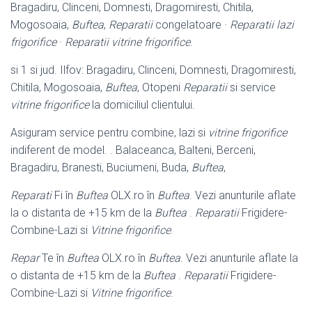
Bragadiru, Clinceni, Domnesti, Dragomiresti, Chitila,
Mogosoaia,
Buftea
,
Reparatii
congelatoare ·
Reparatii lazi
frigorifice
·
Reparatii vitrine frigorifice
.
si 1 si jud. Ilfov: Bragadiru, Clinceni, Domnesti, Dragomiresti,
Chitila, Mogosoaia,
Buftea
, Otopeni
Reparatii
si service
vitrine frigorifice
la domiciliul clientului.
Asiguram service pentru combine, lazi si
vitrine frigorifice
indiferent de model. . Balaceanca, Balteni, Berceni,
Bragadiru, Branesti, Buciumeni, Buda,
Buftea
,
Reparati
Fi în
Buftea
OLX.ro în
Buftea
. Vezi anunturile aflate
la o distanta de +
15 km de la
Buftea
.
Reparatii
Frigidere-
Combine-Lazi si
Vitrine frigorifice
.
Repar
Te în
Buftea
OLX.ro în
Buftea
. Vezi anunturile aflate la
o distanta de +15 km de la
Buftea
.
Reparatii
Frigidere-
Combine-Lazi si
Vitrine frigorifice
.