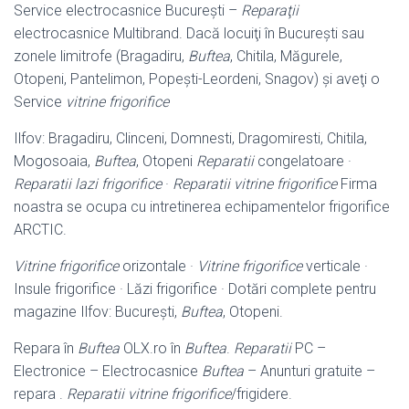
Service electrocasnice Bucureşti –
Reparaţii
electrocasnice Multibrand. Dacă locuiţi în Bucureşti sau
zonele limitrofe (Bragadiru,
Buftea
, Chitila, Măgurele,
Otopeni, Pantelimon, Popeşti-Leordeni, Snagov) şi aveţi o
Service
vitrine frigorifice
Ilfov: Bragadiru, Clinceni, Domnesti, Dragomiresti, Chitila,
Mogosoaia,
Buftea
, Otopeni
Reparatii
congelatoare ·
Reparatii lazi frigorifice
·
Reparatii vitrine frigorifice
Firma
noastra se ocupa cu intretinerea echipamentelor frigorifice
ARCTIC.
Vitrine frigorifice
orizontale ·
Vitrine frigorifice
verticale ·
Insule frigorifice · Lăzi frigorifice · Dotări complete pentru
magazine Ilfov: București,
Buftea
, Otopeni.
Repara în
Buftea
OLX.ro în
Buftea
.
Reparatii
PC –
Electronice – Electrocasnice
Buftea
– Anunturi gratuite –
repara .
Reparatii vitrine frigorifice
/frigidere.