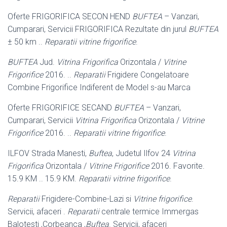
Oferte FRIGORIFICA SECON HEND
BUFTEA
– Vanzari,
Cumparari, Servicii FRIGORIFICA Rezultate din jurul
BUFTEA
± 50 km ..
Reparatii vitrine frigorifice
.
BUFTEA
Jud.
Vitrina Frigorifica
Orizontala /
Vitrine
Frigorifice
2016. ..
Reparatii
Frigidere Congelatoare
Combine Frigorifice Indiferent de Model s-au Marca
Oferte FRIGORIFICE SECAND
BUFTEA
– Vanzari,
Cumparari, Servicii
Vitrina Frigorifica
Orizontala /
Vitrine
Frigorifice
2016. ..
Reparatii vitrine frigorifice
.
ILFOV Strada Manesti,
Buftea
, Judetul Ilfov 24
Vitrina
Frigorifica
Orizontala /
Vitrine Frigorifice
2016. Favorite.
15.9 KM .. 15.9 KM.
Reparatii vitrine frigorifice
.
Reparatii
Frigidere-Combine-Lazi si
Vitrine frigorifice
.
Servicii, afaceri .
Reparatii
centrale termice Immergas
Balotesti ,Corbeanca ,
Buftea
. Servicii, afaceri