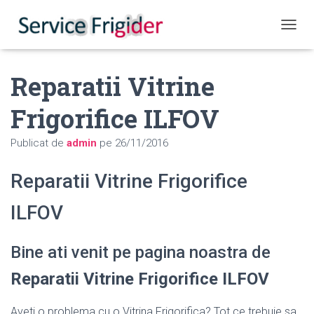
COMUT
Reparatii Vitrine
Frigorifice ILFOV
Publicat de
admin
pe
26/11/2016
Reparatii Vitrine Frigorifice
ILFOV
Bine ati venit pe pagina noastra de
Reparatii Vitrine Frigorifice ILFOV
Aveti o problema cu o Vitrina Frigorifica? Tot ce trebuie sa