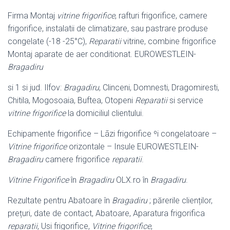
Firma Montaj
vitrine frigorifice
, rafturi frigorifice, camere
frigorifice, instalatii de climatizare, sau pastrare produse
congelate (-18 -25°C),
Reparatii
vitrine, combine frigorifice
Montaj aparate de aer conditionat. EUROWESTLEIN-
Bragadiru
si 1 si jud. Ilfov:
Bragadiru
, Clinceni, Domnesti, Dragomiresti,
Chitila, Mogosoaia, Buftea, Otopeni
Reparatii
si service
vitrine frigorifice
la domiciliul clientului.
Echipamente frigorifice – Lãzi frigorifice ºi congelatoare –
Vitrine frigorifice
orizontale – Insule EUROWESTLEIN-
Bragadiru
camere frigorifice
reparatii
.
Vitrine Frigorifice
în
Bragadiru
OLX.ro în
Bragadiru
.
Rezultate pentru Abatoare în
Bragadiru
; părerile clienților,
prețuri, date de contact, Abatoare, Aparatura frigorifica
reparatii
, Usi frigorifice,
Vitrine frigorifice
,