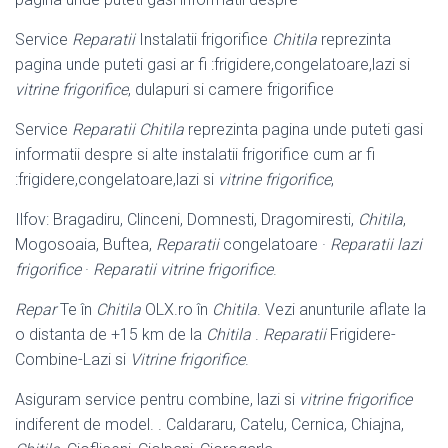
Service
Reparatii
Instalatii frigorifice
Chitila
reprezinta
pagina unde puteti gasi ar fi :frigidere,congelatoare,lazi si
vitrine frigorifice
, dulapuri si camere frigorifice
Service
Reparatii Chitila
reprezinta pagina unde puteti gasi
informatii despre si alte instalatii frigorifice cum ar fi
:frigidere,congelatoare,lazi si
vitrine frigorifice
,
Ilfov: Bragadiru, Clinceni, Domnesti, Dragomiresti,
Chitila
,
Mogosoaia, Buftea,
Reparatii
congelatoare ·
Reparatii lazi
frigorifice
·
Reparatii vitrine frigorifice
.
Repar
Te în
Chitila
OLX.ro în
Chitila
. Vezi anunturile aflate la
o distanta de +15 km de la
Chitila
.
Reparatii
Frigidere-
Combine-Lazi si
Vitrine frigorifice
.
Asiguram service pentru combine, lazi si
vitrine frigorifice
indiferent de model. . Caldararu, Catelu, Cernica, Chiajna,