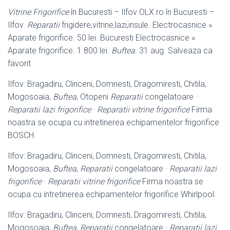
Vitrine Frigorifice
în Bucuresti – Ilfov OLX.ro în Bucuresti –
Ilfov.
Reparatii
frigidere,vitrine,lazi,insule. Electrocasnice »
Aparate frigorifice. 50 lei. Bucuresti Electrocasnice »
Aparate frigorifice. 1 800 lei.
Buftea
. 31 aug. Salveaza ca
favorit
Ilfov: Bragadiru, Clinceni, Domnesti, Dragomiresti, Chitila,
Mogosoaia,
Buftea
, Otopeni
Reparatii
congelatoare ·
Reparatii lazi frigorifice
·
Reparatii vitrine frigorifice
Firma
noastra se ocupa cu intretinerea echipamentelor frigorifice
BOSCH.
Ilfov: Bragadiru, Clinceni, Domnesti, Dragomiresti, Chitila,
Mogosoaia,
Buftea
,
Reparatii
congelatoare ·
Reparatii lazi
frigorifice
·
Reparatii vitrine frigorifice
Firma noastra se
ocupa cu intretinerea echipamentelor frigorifice Whirlpool.
Ilfov: Bragadiru, Clinceni, Domnesti, Dragomiresti, Chitila,
Mogosoaia,
Buftea
,
Reparatii
congelatoare ·
Reparatii lazi