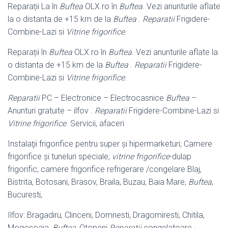
Reparații La în
Buftea
OLX.ro în
Buftea
. Vezi anunturile aflate
la o distanta de +15 km de la
Buftea
.
Reparatii
Frigidere-
Combine-Lazi si
Vitrine frigorifice
.
Reparații în
Buftea
OLX.ro în
Buftea
. Vezi anunturile aflate la
o distanta de +
15 km de la
Buftea
.
Reparatii
Frigidere-
Combine-Lazi si
Vitrine frigorifice
.
Reparatii
PC – Electronice – Electrocasnice
Buftea
–
Anunturi gratuite – ilfov .
Reparatii
Frigidere-Combine-Lazi si
Vitrine frigorifice
. Servicii, afaceri
Instalaţii frigorifice pentru super şi hipermarketuri; Camere
frigorifice şi tuneluri speciale;
vitrine frigorifice
-dulap
frigorific; camere frigorifice refrigerare /congelare Blaj,
Bistrita, Botosani, Brasov, Braila, Buzau, Baia Mare,
Buftea
,
Bucuresti,
Ilfov: Bragadiru, Clinceni, Domnesti, Dragomiresti, Chitila,
Mogosoaia,
Buftea
, Otopeni
Reparatii
congelatoare ·