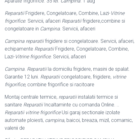
Aparate frigorifice. 35 lei.
Campina
. 1 aug
Reparatii
Frigidere, Congelatoare, Combine, Lazi-
Vitrine
frigorifice
. Servicii, afaceri
Reparatii
frigidere,combine si
congelatoare in
Campina
. Servicii, afaceri
Campina reparatii
frigidere si congelatoare. Servicii, afaceri,
echipamente
Reparatii
Frigidere, Congelatoare, Combine,
Lazi-
Vitrine frigorifice
. Servicii, afaceri
Campina
.
Reparatii
la domiciliu frigidere, masini de spalat.
Garantie 12 luni.
Reparatii
congelatoare, frigidere,
vitrine
frigorifice
, combine frigorifice si racitoare
Montaj centrale termice,
reparatii
instalatii termice si
sanitare
Reparatii
Incaltaminte cu comanda Online. ..
Reparatii vitrine frigorifice
Usi garaj sectionale izolate
automate ploiesti,
campina
, baicoi, breaza, mizil, comarnic,
valenii de