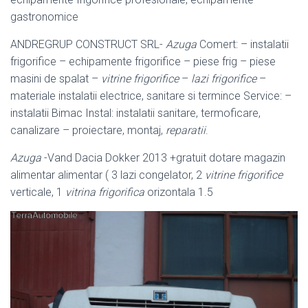
gastronomice
ANDREGRUP CONSTRUCT SRL-
Azuga
Comert: – instalatii
frigorifice – echipamente frigorifice – piese frig – piese
masini de spalat –
vitrine frigorifice
–
lazi frigorifice
–
materiale instalatii electrice, sanitare si termince Service: –
instalatii Bimac Instal: instalatii sanitare, termoficare,
canalizare – proiectare, montaj,
reparatii
.
Azuga
-Vand Dacia Dokker 2013 +gratuit dotare magazin
alimentar alimentar ( 3 lazi congelator, 2
vitrine frigorifice
verticale, 1
vitrina frigorifica
orizontala 1.5