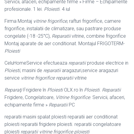
Servicii, afaceri, echipamente firme » Firme – Echipamente
profesionale. 1 lei.
Ploiesti
. 4 iul
Firma Montaj
vitrine frigorifice
, rafturi frigorifice, camere
frigorifice, instalatii de climatizare, sau pastrare produse
congelate (-18 -25°C),
Reparatii
vitrine, combine frigorifice
Montaj aparate de aer conditionat. Montajul FRIGOTERM-
Ploiesti
CeluHomeService efectueaza
reparatii
produse electrice in
Ploiesti
, masini de
reparatii
aragazuri,service aragazuri
service
vitrine frigorifice reparatii
vitrine
Reparaţi
Frigidere în
Ploiesti
OLX.ro în
Ploiesti
.
Reparatii
Frigidere, Congelatoare,
Vitrine frigorifice
. Servicii, afaceri,
echipamente firme »
Reparatii
PC
reparatii masini spalat ploiesti reparatii aer conditionat
ploiesti reparatii frigidere ploiesti. reparatii congelatoare
ploiesti
reparatii vitrine frigorifice ploiesti