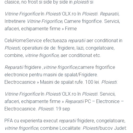
clasice, no frost si side by side in
ploiesti
si
Vitrine Frigorifice
în
Ploiesti
OLX.ro în
Ploiesti
.
Reparatii
,
Intretinere
Vitrine Frigorifice
, Camere frigorifice. Servicii,
afaceri, echipamente firme » Firme
CeluHomeService efectueaza
reparatii
aer conditionat in
Ploiesti
, operatiuni de de: frigidere, lazi, congelatoare,
combine,
vitrine frigorifice
, aer conditionat etc.
Reparatii
frigidere ,
vitrine frigorifice
,camere frigorifice
electronice pentru masini de spalat/Frigidere.
Electrocasnice » Masini de spalat rufe. 100 lei.
Ploiesti
.
Vitrine Frigorifice
în
Ploiesti
OLX.ro în
Ploiesti
. Servicii,
afaceri, echipamente firme »
Reparatii
PC – Electronice –
Electrocasnice.
Ploiesti
. 19 sep
PFA cu experienta execut
reparatii
frigidere, congelatoare,
vitrine frigorifice
, combine Localitate:
Ploiesti
/bucov Judet: