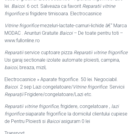
lei.
Baicoi
. 6 oct. Salveaza ca favorit
Reparatii vitrine
frigorifice
si frigidere timisoara. Electrocasnice
Vitrine frigorifice
mezeluri-lactate-carnuri-lichide â€“ Marca
MODAC . Anunturi Gratuite
Baicoi
– De toate pentru toti –
www.fullonline.ro
Reparatii
service cuptoare pizza
Reparatii vitrine frigorifice
Usi garaj sectionale izolate automate ploiesti, campina,
baicoi
, breaza, mizil,
Electrocasnice » Aparate frigorifice. 50 lei. Negociabil.
Baicoi
. 2 sep Lazi congelatoare/
Vitrine frigorifice
. Servicii
Reparații
Frigidere/congelatoare/Lazi etc.
Reparatii vitrine frigorifice
, frigidere, congelatoare ,
lazi
frigorifice
siaparate frigorifice la domicilul clientului cupiese
de Pentru Ploiesti si
Baicoi
asiguram 0 lei
Transport