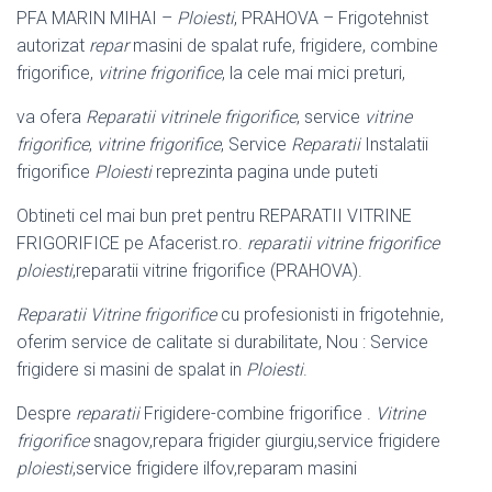
PFA MARIN MIHAI –
Ploiesti
, PRAHOVA – Frigotehnist
autorizat
repar
masini de spalat rufe, frigidere, combine
frigorifice,
vitrine frigorifice
, la cele mai mici preturi,
va ofera
Reparatii vitrinele frigorifice
, service
vitrine
frigorifice
,
vitrine frigorifice
, Service
Reparatii
Instalatii
frigorifice
Ploiesti
reprezinta pagina unde puteti
Obtineti cel mai bun pret pentru REPARATII VITRINE
FRIGORIFICE pe Afacerist.
ro.
reparatii vitrine frigorifice
ploiesti
,reparatii vitrine frigorifice (PRAHOVA).
Reparatii Vitrine frigorifice
cu profesionisti in frigotehnie,
oferim service de calitate si durabilitate, Nou : Service
frigidere si masini de spalat in
Ploiesti
.
Despre
reparatii
Frigidere-combine frigorifice .
Vitrine
frigorifice
snagov,
repara frigider giurgiu,service frigidere
ploiesti
,service frigidere ilfov,reparam masini