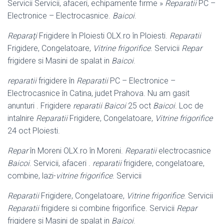
Servicii Servicii, afaceri, echipamente firme »
Reparatii
PC –
Electronice – Electrocasnice.
Baicoi
.
Reparaţi
Frigidere în Ploiesti OLX.ro în Ploiesti.
Reparatii
Frigidere, Congelatoare,
Vitrine frigorifice
. Servicii
Repar
frigidere si Masini de spalat in
Baicoi
.
reparatii
frigidere în
Reparatii
PC – Electronice –
Electrocasnice în Catina, judet Prahova. Nu am gasit
anunturi . Frigidere
reparatii Baicoi
25 oct
Baicoi
. Loc de
intalnire
Reparatii
Frigidere, Congelatoare,
Vitrine frigorifice
24 oct Ploiesti.
Repar
în Moreni OLX.ro în Moreni.
Reparatii
electrocasnice
Baicoi
. Servicii, afaceri .
reparatii
frigidere, congelatoare,
combine, lazi-
vitrine frigorifice
. Servicii
Reparatii
Frigidere, Congelatoare,
Vitrine frigorifice
. Servicii
Reparatii
frigidere si combine frigorifice. Servicii
Repar
frigidere si Masini de spalat in
Baicoi
.