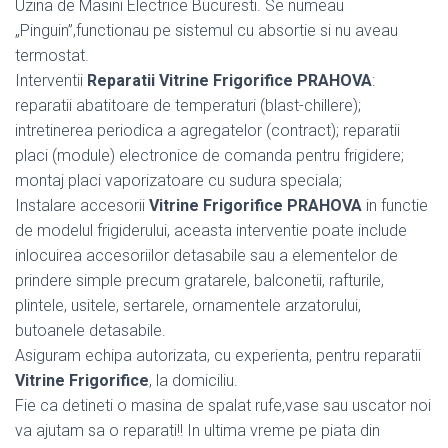
Uzina de Masini Electrice Bucuresti. Se numeau
„Pinguin”,functionau pe sistemul cu absortie si nu aveau
termostat.
Interventii
Reparatii Vitrine Frigorifice PRAHOVA
:
reparatii abatitoare de temperaturi (blast-chillere);
intretinerea periodica a agregatelor (contract); reparatii
placi (module) electronice de comanda pentru frigidere;
montaj placi vaporizatoare cu sudura speciala;
Instalare accesorii
Vitrine Frigorifice PRAHOVA
in functie
de modelul frigiderului, aceasta interventie poate include
inlocuirea accesoriilor detasabile sau a elementelor de
prindere simple precum gratarele, balconetii, rafturile,
plintele, usitele, sertarele, ornamentele arzatorului,
butoanele detasabile.
Asiguram echipa autorizata, cu experienta, pentru reparatii
Vitrine Frigorifice
, la domiciliu.
Fie ca detineti o masina de spalat rufe,vase sau uscator noi
va ajutam sa o reparati!! In ultima vreme pe piata din