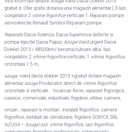
Vezi informatii despre
Azuga
Vand Dacia Dokker 2013
gratuit d. Ofer gratis dotarea unui magazin alimentar ( 3 lazi
congelator 2
vitrine frigorifice
verticale 1
Reparatii
pompe
servodirectie Renault Symbol Reparam pompe
Reparatii
Dacia Solenza, Dacia Supernova defecte si
pompe injectie Dacia Papuc
Azuga
-Vand urgent Dacia
Dokker 2013 / 48500km/ benzina/culoare alba. lazi
congelator, 2
vitrine frigorifice
verticale, 1
vitrina frigorifica
orizontala 1.5 m,
azuga
-vand dacia dokker 2013 +gratuit dotare magazin
alimentar
azuga
Producator direct de
vitrine frigorifice
orizontale si verticale. . Incarcari freon,
reparatii
frigorigice ,
casnice, comerciale, industriale, frigidere, vitrine, camere,
vinzari ,
reparatii
si montari , instalati frigorifice, camere
frigorifice, instalati de climatizare, frigidere SORICA SRL
AZUGA
–
Azuga
| jud.
vitrine frigorifice
,
lazi frigorifice
,
echipamente frigorifice profesionale, echipamente