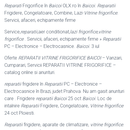
Reparati
Frigorifice în
Baicoi
OLX.ro în
Baicoi
.
Reparatii
Frigidere, Congelatoare, Combine, Lazi-
Vitrine frigorifice
.
Servicii, afaceri, echipamente firme
Service,
reparatii
,aer conditionat,
lazi frigorifice
,
vitrine
frigorifice
. Servicii, afaceri
, echipamente firme »
Reparatii
PC – Electronice – Electrocasnice.
Baicoi
. 3 iul
Oferte
REPARATII VITRINE FRIGORIFICE BAICOI
– Vanzari,
Cumparari, Servicii REPARATII VITRINE FRIGORIFICE –
catalog online si anunturi.
reparatii
frigidere în
Reparatii
PC – Electronice –
Electrocasnice în Brazi, judet Prahova. Nu am gasit anunturi
care . Frigidere
reparatii Baicoi
25 oct
Baicoi
. Loc de
intalnire
Reparatii
Frigidere, Congelatoare,
Vitrine frigorifice
24 oct Ploiesti.
Reparatii
frigidere, aparate de climatizare,
vitrine frigorifice
.