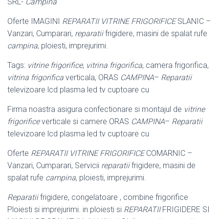
SRL-
Campina
Oferte IMAGINI
REPARATII VITRINE FRIGORIFICE
SLANIC –
Vanzari, Cumparari
,
reparatii
frigidere, masini de spalat rufe
campina
, ploiesti, imprejurimi.
Tags:
vitrine frigorifice
,
vitrina frigorifica
, camera frigorifica,
vitrina frigorifica
verticala, ORAS
CAMPINA
–
Reparatii
televizoare lcd plasma led tv cuptoare cu
Firma noastra asigura confectionare si montajul de
vitrine
frigorifice
verticale si camere ORAS
CAMPINA
–
Reparatii
televizoare lcd plasma led tv cuptoare cu
Oferte
REPARATII VITRINE FRIGORIFICE
COMARNIC –
Vanzari, Cumparari, Servicii
reparatii
frigidere, masini de
spalat rufe
campina
, ploiesti, imprejurimi.
Reparatii
frigidere, congelatoare , combine frigorifice
Ploiesti si imprejurimi. in ploiesti si
REPARATII
FRIGIDERE SI