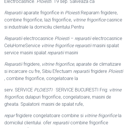
Electrocasnice.
Ploiesti
. 19 sep. Salveaza ca
Reparatii
aparate frigorifice in
Ploiesti
.Reparam frigidere,
combine frigorifice, lazi frigorifice,
vitrine frigorifice
casnice
si industriale la domiciliu clientului.Pentru
Reparatii
electrocasnice
Ploiesti
–
reparatii
electrocasnice
CeluHomeService
vitrine frigorifice reparatii
masini spalat
service masini spalat
reparatii
masini
Reparatii
frigidere,
vitrine frigorifice
, aparate de climatizare
si incarcare cu fre, Sibiu Efectuam
reparatii
frigidere
Ploiesti
, combine frigorifice, congelatoare la
serv. SERVICE
PLOIESTI
· SERVICE BUCURESTI Frig:
vitrine
frigorifice
, dulapuri frigorifice, congelatoare, masini de
gheata. Spalatorii: masini de spalat rufe,
repar
frigidere congelatoare combine si
vitrine frigorifice
la
domiciliul clientului. ofer
reparatii
combine frigorifice