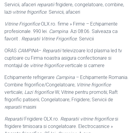
Servicii, afaceri
reparatii
frigidere, congelatoare, combine,
lazi-
vitrine frigorifice
. Servicii, afaceri
Vitrine Frigorifice
OLX.ro. firme » Firme – Echipamente
profesionale. 990 lei.
Campina
. Azi 08:06. Salveaza ca
favorit .
Reparatii Vitrine Frigorifice
. Servicii
ORAS
CAMPINA
–
Reparatii
televizoare lcd plasma led tv
cuptoare cu Firma noastra asigura confectionare si
montajul de
vitrine frigorifice
verticale si camere
Echipamente refrigerare
Campina
– Echipamente Romania.
Combine frigorifice/Congelatoare;
Vitrine frigorifice
verticale;
Lazi frigorifice
W; Vitrine pentru promotii; Raft
frigorific patiserii; Congelatoare; Frigidere; Servicii de
reparatii
masini
Reparatii
Frigidere OLX.ro.
Reparatii vitrine frigorifice
si
frigidere timisoara si congelatoare. Electrocasnice »