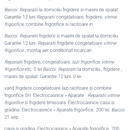
Baicoi
.
Reparatii
la domiciliu frigidere si masini de spalat.
Garantie 12 luni
Reparatii
congelatoare, frigidere,
vitrine
frigorifice
, combine frigorifice si racitoare in
Baicoi
.
Reparatii
frigidere si masini de spalat la domiciliu.
Garantie 12 luni.
Reparatii
frigidere congelatoare
vitrine
frigorifice
, montaj aer conditionat incarcari
Reparatii
frigidere, congelatoare,
lazi frigorifice
,
vitrine
frigorifice
etc. 0 lei
Baicoi
.
Reparatii
la domiciliu , frigidere ,
masini de spalat. Garantie 12 luni. 0 lei
vand frigidere congelatoare lazi racitoare si combine
frigorifice SH. Electrocasnice » Aparate .
Reparatii vitrine
frigorifice
si frigidere timisoara. Electrocasnice casa si
gradina. Electrocasnice » Aparate frigorifice. 200 lei.
Baicoi
.
21 sep
casa si gradina. Electrocasnice » Aparate frigorifice. 200