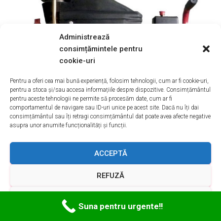
Administrează
consimțămintele pentru
cookie-uri
Pentru a oferi cea mai bună experiență, folosim tehnologii, cum ar fi cookie-uri,
pentru a stoca și/sau accesa informațiile despre dispozitive. Consimțământul
pentru aceste tehnologii ne permite să procesăm date, cum ar fi
comportamentul de navigare sau ID-uri unice pe acest site. Dacă nu îți dai
consimțământul sau îți retragi consimțământul dat poate avea afecte negative
asupra unor anumite funcționalități și funcții.
ACCEPTĂ
REFUZĂ
VEZI PREFERINȚELE
Reparatii Vitrine Frigorifice Boldesti-
Suna pentru urgente!!
Scaeni PRAHOVA