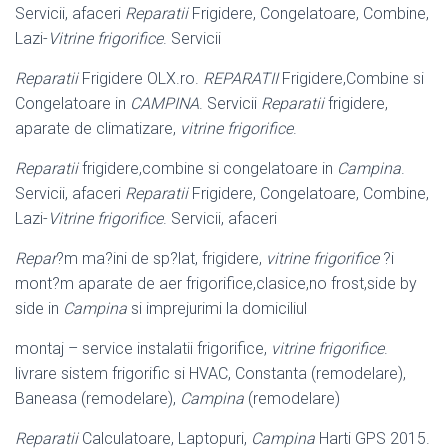
Servicii, afaceri
Reparatii
Frigidere, Congelatoare, Combine,
Lazi-
Vitrine frigorifice
. Servicii
Reparatii
Frigidere OLX.ro.
REPARATII
Frigidere,Combine si
Congelatoare in
CAMPINA
. Servicii
Reparatii
frigidere,
aparate de climatizare,
vitrine frigorifice
.
Reparatii
frigidere,combine si congelatoare in
Campina
.
Servicii, afaceri
Reparatii
Frigidere, Congelatoare, Combine,
Lazi-
Vitrine frigorifice
. Servicii, afaceri
Repar
?m ma?ini de sp?lat, frigidere,
vitrine frigorifice
?i
mont?m aparate de aer frigorifice,clasice,no frost,side by
side in
Campina
si imprejurimi la domiciliul
montaj – service instalatii frigorifice,
vitrine frigorifice
.
livrare sistem frigorific si HVAC, Constanta (remodelare),
Baneasa (remodelare),
Campina
(remodelare)
Reparatii
Calculatoare, Laptopuri,
Campina
Harti GPS 2015.