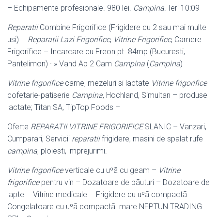
– Echipamente profesionale. 980 lei.
Campina
. Ieri 10:09
Reparatii
Combine Frigorifice (Frigidere cu 2 sau mai multe
usi) –
Reparatii Lazi Frigorifice
,
Vitrine Frigorifice
, Camere
Frigorifice – Incarcare cu Freon pt. 84mp (
Bucuresti,
Pantelimon) · » Vand Ap 2 Cam
Campina
(
Campina
)
Vitrine frigorifice
carne, mezeluri si lactate
Vitrine frigorifice
cofetarie-patiserie
Campina
, Hochland, Simultan – produse
lactate; Titan SA, TipTop Foods –
Oferte
REPARATII VITRINE FRIGORIFICE
SLANIC – Vanzari,
Cumparari, Servicii
reparatii
frigidere, masini de spalat rufe
campina
, ploiesti, imprejurimi.
Vitrine frigorifice
verticale cu uºã cu geam –
Vitrine
frigorifice
pentru vin – Dozatoare de bãuturi – Dozatoare de
lapte – Vitrine medicale – Frigidere cu uºã compactã –
Congelatoare cu uºã compactã. mare NEPTUN TRADING