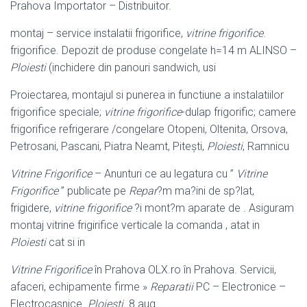
Prahova Importator – Distribuitor.
montaj – service instalatii frigorifice,
vitrine frigorifice
.
frigorifice. Depozit de produse congelate h=14 m ALINSO –
Ploiesti
(inchidere din panouri sandwich, usi
Proiectarea, montajul si punerea in functiune a instalatiilor
frigorifice speciale;
vitrine frigorifice
-dulap frigorific; camere
frigorifice refrigerare /congelare Otopeni, Oltenita, Orsova,
Petrosani, Pascani, Piatra Neamt, Pitești,
Ploiesti
, Ramnicu
Vitrine Frigorifice
– Anunturi ce au legatura cu ”
Vitrine
Frigorifice
” publicate pe
Repar
?m ma?ini de sp?lat,
frigidere,
vitrine frigorifice
?i mont?m aparate de . Asiguram
montaj vitrine frigirifice verticale la comanda , atat in
Ploiesti
cat si in
Vitrine Frigorifice
în Prahova OLX.ro în Prahova. Servicii,
afaceri, echipamente firme »
Reparatii
PC – Electronice –
Electrocasnice.
Ploiesti
. 8 aug