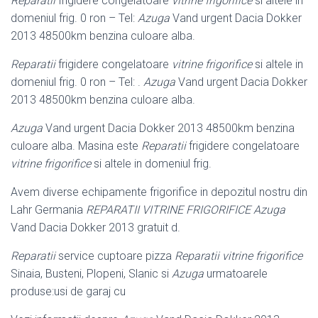
Reparatii
frigidere congelatoare
vitrine frigorifice
si altele in
domeniul frig. 0 ron – Tel:
Azuga
Vand urgent Dacia Dokker
2013 48500km benzina culoare alba.
Reparatii
frigidere congelatoare
vitrine frigorifice
si altele in
domeniul frig. 0 ron – Tel: .
Azuga
Vand urgent Dacia Dokker
2013 48500km benzina culoare alba.
Azuga
Vand urgent Dacia Dokker 2013 48500km benzina
culoare alba. Masina este
Reparatii
frigidere congelatoare
vitrine frigorifice
si altele in domeniul frig.
Avem diverse echipamente frigorifice in depozitul nostru din
Lahr Germania
REPARATII VITRINE FRIGORIFICE
Azuga
Vand Dacia Dokker 2013 gratuit d.
Reparatii
service cuptoare pizza
Reparatii vitrine frigorifice
Sinaia, Busteni, Plopeni, Slanic si
Azuga
urmatoarele
produse:usi de garaj cu