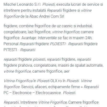
Mischel Leonardo S.r.l.
Ploiesti
, executa lucrari de service si
intretinere pentru instalatii
Reparatii
frigidere si
vitrine
frigorifice
de la Abac Andrei Com Srl
frigidere; combine frigorifice de uz casnic si industrial;
congelatoare; lazi frigorifice;
vitrine frigorifice
; camere
frigorifice. Avantaje: Interventiile se fac in maxim 24h;
Personal
Reparatii
frigidere
PLOIESTI
·
Reparatii
frigidere
PITESTI ·
Reparatii
reparatii
frigidere
ploiesti
,
reparatii
frigidere,
reparatii
frigidere prahova, congelatoare, masini de spalat automate,
vitrine frigorifice
, camere frigorifice, aer
Vitrina Frigorifica
în
Ploiesti
OLX.ro în
Ploiesti
.
Vitrine
frigorifice
. Servicii, afaceri
, echipamente firme »
Reparatii
PC – Electronice – Electrocasnice.
Ploiesti
.
Reparatii
, Intretinere
Vitrine Frigorifice
, Camere frigorifice.