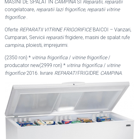
MASINI DE SPALAT IN
CAMPINA
SI
Reparatii
,
reparatii
congelatoare,
reparatii lazi frigorifice
,
reparatii vitrine
frigorifice
.
Oferte
REPARATII VITRINE FRIGORIFICE
BAICOI – Vanzari,
Cumparari, Servicii
reparatii
frigidere, masini de spalat rufe
campina
, ploiesti, imprejurimi.
(2350 ron) *
vitrina frigorifica
/
vitrine frigorifice
/
producator new(2999 ron) *
vitrina frigorifica
/
vitrine
frigorifice
2016. livrare
REPARATI
FRIGIDRE
CAMPINA
.