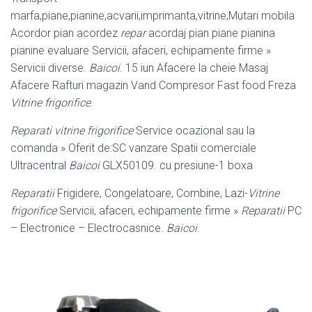
marfa,piane,pianine,acvarii,imprimanta,vitrine,Mutari mobila
Acordor pian acordez
repar
acordaj pian piane pianina
pianine evaluare Servicii, afaceri, echipamente firme »
Servicii diverse.
Baicoi
. 15 iun Afacere la cheie Masaj
Afacere Rafturi magazin Vand Compresor Fast food Freza
Vitrine frigorifice
.
Reparati vitrine frigorifice
Service ocazional sau la
comanda » Oferit de:SC vanzare Spatii comerciale
Ultracentral
Baicoi
GLX50109. cu presiune-1 boxa
Reparatii
Frigidere, Congelatoare, Combine, Lazi-
Vitrine
frigorifice
Servicii, afaceri, echipamente firme »
Reparatii
PC
– Electronice – Electrocasnice.
Baicoi
.