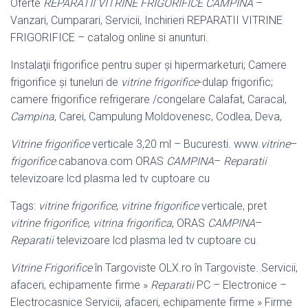
Oferte
REPARATII VITRINE FRIGORIFICE CAMPINA
–
Vanzari, Cumparari, Servicii, Inchirieri REPARATII VITRINE
FRIGORIFICE – catalog online si anunturi.
Instalaţii frigorifice pentru super şi hipermarketuri; Camere
frigorifice şi tuneluri de
vitrine frigorifice
-dulap frigorific;
camere frigorifice refrigerare /congelare Calafat, Caracal,
Campina
, Carei, Campulung Moldovenesc, Codlea, Deva,
Vitrine frigorifice
verticale 3,20 ml – Bucuresti. www.
vitrine
–
frigorifice
.cabanova.
com ORAS
CAMPINA
–
Reparatii
televizoare lcd plasma led tv cuptoare cu
Tags:
vitrine frigorifice
,
vitrine frigorifice
verticale, pret
vitrine frigorifice
,
vitrina frigorifica
, ORAS
CAMPINA
–
Reparatii
televizoare lcd plasma led tv cuptoare cu
Vitrine Frigorifice
în Targoviste OLX.ro în Targoviste. Servicii,
afaceri, echipamente firme »
Reparatii
PC – Electronice –
Electrocasnice Servicii, afaceri, echipamente firme » Firme