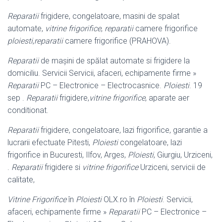
Reparatii
frigidere, congelatoare, masini de spalat
automate,
vitrine frigorifice
,
reparatii
camere frigorifice
ploiesti
,
reparatii
camere frigorifice (PRAHOVA).
Reparatii
de mașini de spălat automate si frigidere la
domiciliu. Servicii Servicii, afaceri, echipamente firme »
Reparatii
PC – Electronice – Electrocasnice
.
Ploiesti
. 19
sep .
Reparatii
frigidere,
vitrine frigorifice
, aparate aer
conditionat.
Reparatii
frigidere, congelatoare, lazi frigorifice, garantie a
lucrarii efectuate Pitesti,
Ploiesti
congelatoare, lazi
frigorifice in Bucuresti, Ilfov, Arges,
Ploiesti
, Giurgiu, Urziceni,
.
Reparatii
frigidere si
vitrine frigorifice
Urziceni, servicii de
calitate,
Vitrine Frigorifice
în
Ploiesti
OLX.ro în
Ploiesti
. Servicii,
afaceri, echipamente firme »
Reparatii
PC – Electronice –