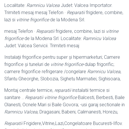
Localitate:
Ramnicu Valcea
Judet: Valcea Importator.
Trimiteti mesaj mesaj Telefon ·
Reparatii
frigidere, combine,
lazi si
vitrine frigorifice
de la Modena Srl.
mesaj Telefon ·
Reparatii
frigidere, combine, lazi si
vitrine
frigorifice
de la Modena Srl. Localitate:
Ramnicu Valcea
Judet: Valcea Servicii. Trimiteti mesaj
Instalaţii frigorifice pentru super şi hipermarketuri; Camere
frigorifice şi tuneluri de
vitrine frigorifice
-dulap frigorific;
camere frigorifice refrigerare /congelare
Ramnicu Valcea
,
Sfantu Gheorghe, Slobozia, Sighetu Marmatiei, Sighisoara,
Montaj centrale termice,
reparatii
instalatii termice si
sanitare ..
Reparatii vitrine frigorifice
Balcesti, Berbesti, Baile
Olanesti, Ocnele Mari si Baile Govora; -usi garaj sectionale in
Ramnicu Valcea
, Dragasani, Babeni, Calimanesti, Horezu,
Reparatii
Frigidere,Vitrine,Lazi,Congelatoare Bucuresti-Ilfov.