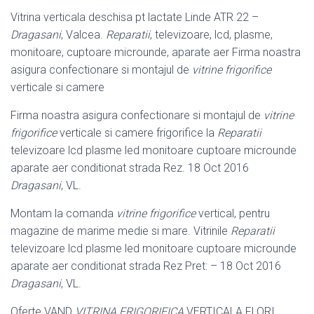
Vitrina verticala deschisa pt lactate Linde ATR 22 –
Dragasani
, Valcea.
Reparatii
, televizoare, lcd, plasme,
monitoare, cuptoare microunde, aparate aer Firma noastra
asigura confectionare si montajul de
vitrine frigorifice
verticale si camere
Firma noastra asigura confectionare si montajul de
vitrine
frigorifice
verticale si camere frigorifice la
Reparatii
televizoare lcd plasme led monitoare cuptoare microunde
aparate aer conditionat strada Rez. 18 Oct 2016
Dragasani
, VL.
Montam la comanda
vitrine frigorifice
vertical, pentru
magazine de marime medie si mare. Vitrinile
Reparatii
televizoare lcd plasme led monitoare cuptoare microunde
aparate aer conditionat strada Rez Pret: – 18 Oct 2016
Dragasani
, VL.
Oferte VAND
VITRINA FRIGORIFICA
VERTICALA FLORI