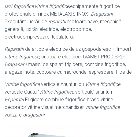
lazi frigorifice
,
vitrine frigorifice
,echipamente frigorifice
profesionale din inox METALAXIS INOX-
Dragasani
Executãm lucrãri de
reparatii
motoare nave, mecanicã
generalã, lucrãri electrice, electropompe,
electrocompresoare, tubulaturã.
Reparatii
de articole electrice de uz gospodaresc – Import
vitrine frigorifice
, cuptoare electrice, IVAMET PROD SRL-
Dragasani
masini de spalat, frigidere, combine frigorifice,
aragaze, hote, cuptoare cu microunde, espresoare, filtre de
Vitrine frigorifice
verticale Anunturi cu
Vitrine frigorifice
verticale Cauta ‘
Vitrine frigorifice
verticale’ anunturi-
Reparatii
Frigidere combine frigorifice braso vitrine
decorator vitrine visual merchandiser
vitrine frigorifice
vanzare
dragasani