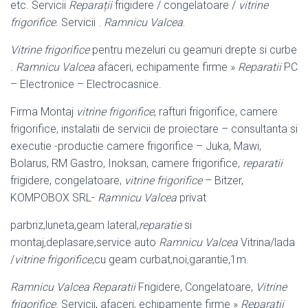
etc. Servicii
Reparații
frigidere / congelatoare /
vitrine
frigorifice
. Servicii .
Ramnicu Valcea
.
Vitrine frigorifice
pentru mezeluri cu geamuri drepte si curbe
.
Ramnicu Valcea
afaceri, echipamente firme »
Reparatii
PC
– Electronice – Electrocasnice.
Firma Montaj
vitrine frigorifice
, rafturi frigorifice, camere
frigorifice, instalatii de servicii de proiectare – consultanta si
executie -productie camere frigorifice – Juka
, Mawi,
Bolarus, RM Gastro, Inoksan, camere frigorifice,
reparatii
frigidere, congelatoare,
vitrine frigorifice
– Bitzer,
KOMPOBOX SRL-
Ramnicu Valcea
privat
parbriz,luneta,geam lateral,
reparatie
si
montaj,deplasare,service auto
Ramnicu Valcea
Vitrina/lada
/
vitrine frigorifice
,cu geam curbat,noi,garantie,1m.
Ramnicu Valcea
Reparatii
Frigidere, Congelatoare,
Vitrine
frigorifice
. Servicii, afaceri, echipamente firme »
Reparatii