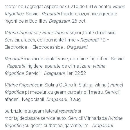
motor nou agregat aspera nek 6210 de 631w pentru
vitrine
frigorifice
. Servicii
Reparatii
frigidere,lazi,vitrine,agregate
frigorifice in Buc-Ilfov
Dragasani
. 26 oct.
Vitrina frigorifica
/
vitrine frigorifice
,noi ,toate dimensiuni
Servicii, afaceri, echipamente firme »
Reparatii
PC –
Electronice – Electrocasnice .
Dragasani
.
Reparatii
masini de spalat vase, combine frigorifice. Servicii
.
Reparatii
frigidere
, aparate de climatizare,
vitrine
frigorifice
. Servicii .
Dragasani
. Ieri 22:52
Vitrine Frigorifice
în Slatina OLX.ro în Slatina. vitrina (
vitrine
)
frigorifica
pt mezeluri,cu geam curbat,noi,1metru. Servicii,
afaceri . Negociabil.
Dragasani
. 8 aug
parbriz,luneta,geam lateral,
reparatie
si
montaj,deplasare,service auto. Servicii Vitrina/lada /
vitrine
frigorifice
,cu geam curbat,noi,garantie,1m .
Dragasani
.