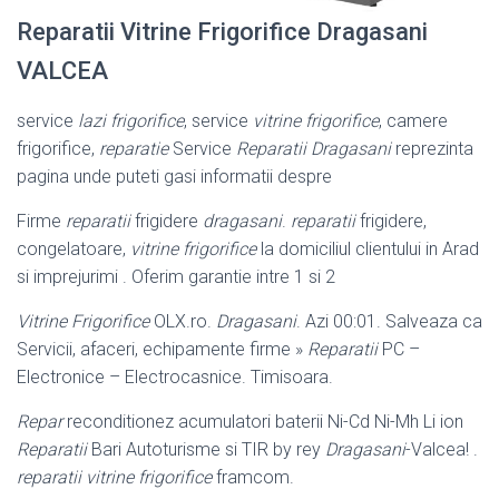
Reparatii Vitrine Frigorifice Dragasani
VALCEA
service
lazi frigorifice
, service
vitrine frigorifice
, camere
frigorifice,
reparatie
Service
Reparatii Dragasani
reprezinta
pagina unde puteti gasi informatii despre
Firme
reparatii
frigidere
dragasani
.
reparatii
frigidere,
congelatoare,
vitrine frigorifice
la domiciliul clientului in Arad
si imprejurimi . Oferim garantie intre 1 si 2
Vitrine Frigorifice
OLX.ro.
Dragasani
. Azi 00:01. Salveaza ca
Servicii, afaceri, echipamente firme »
Reparatii
PC –
Electronice – Electrocasnice. Timisoara.
Repar
reconditionez acumulatori baterii Ni-Cd Ni-Mh Li ion
Reparatii
Bari Autoturisme si TIR by rey
Dragasani
-Valcea! .
reparatii vitrine frigorifice
framcom.