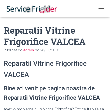
COMUT
Reparatii Vitrine
Frigorifice VALCEA
Publicat de
admin
pe
26/11/2016
Reparatii Vitrine Frigorifice
VALCEA
Bine ati venit pe pagina noastra de
Reparatii Vitrine Frigorifice VALCEA
Aveti o problema cu o Vitrina Frigorifica? Tot ce trebuie sa