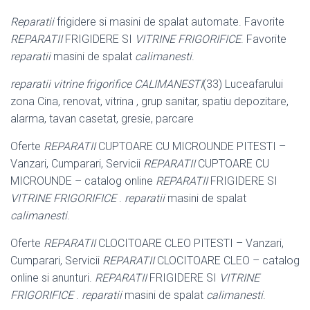
Reparatii
frigidere si masini de spalat automate. Favorite
REPARATII
FRIGIDERE SI
VITRINE FRIGORIFICE
. Favorite
reparatii
masini de spalat
calimanesti
.
reparatii vitrine frigorifice
CALIMANESTI
(33) Luceafarului
zona Cina, renovat
, vitrina , grup sanitar, spatiu depozitare,
alarma, tavan casetat, gresie, parcare
Oferte
REPARATII
CUPTOARE CU MICROUNDE PITESTI –
Vanzari, Cumparari, Servicii
REPARATII
CUPTOARE CU
MICROUNDE – catalog online
REPARATII
FRIGIDERE SI
VITRINE FRIGORIFICE
.
reparatii
masini de spalat
calimanesti
.
Oferte
REPARATII
CLOCITOARE CLEO PITESTI – Vanzari,
Cumparari, Servicii
REPARATII
CLOCITOARE CLEO – catalog
online si anunturi.
REPARATII
FRIGIDERE SI
VITRINE
FRIGORIFICE
.
reparatii
masini de spalat
calimanesti
.