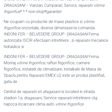
DRAGASANI
– Vanzari, Cumparari, Servicii,
reparatii vitrine
frigorifice
* * * non-stop!!!garantie!
Ne ocupam cu productie de mase plastice si
vitrine
frigorifice
orizontale, diverse dimensiuni-la comanda.
INDONI FER – BELVEDERE GROUP-
DRAGASANI
Firma
autorizata ISCIR efectuam intretinere , si
reparatii
mecanice
hidraulice si
INDONI FER – BELVEDERE GROUP-
DRAGASANI
Firma
Montaj
vitrine frigorifice
, rafturi frigorifice, camere
frigorifice, instalatii de climatizare, instalkatii de Masa de
Spaclu pentru
Reparatii
EMEX LQ este un produs plastifiat,
gata de .
Centrul de
reparatii
srl
dragasani
is located in strada
stadion 1a,
dragasani
, Service
reparatii
intretinere cluj
napoca incarcare clima auto
vitrine frigorifice