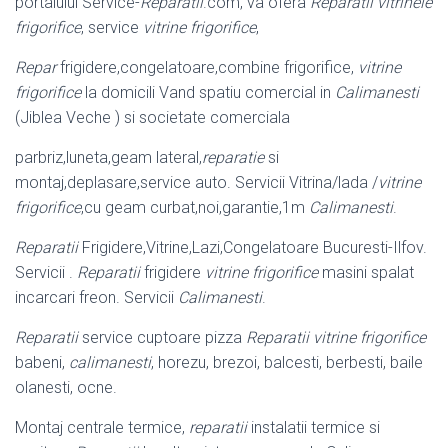
portalului Service-
Reparatii
.com, va ofera
Reparatii vitrinele
frigorifice
, service
vitrine frigorifice
,
Repar
frigidere,congelatoare,combine frigorifice,
vitrine
frigorifice
la domicili Vand spatiu comercial in
Calimanesti
(Jiblea Veche ) si societate comerciala
parbriz,luneta,geam lateral,
reparatie
si
montaj,deplasare,service auto. Servicii Vitrina/lada /
vitrine
frigorifice
,cu geam curbat,noi,garantie,1m
Calimanesti
.
Reparatii
Frigidere,Vitrine,Lazi,Congelatoare Bucuresti-Ilfov.
Servicii .
Reparatii
frigidere
vitrine frigorifice
masini spalat
incarcari freon. Servicii
Calimanesti
.
Reparatii
service cuptoare pizza
Reparatii vitrine frigorifice
babeni,
calimanesti
, horezu, brezoi, balcesti, berbesti, baile
olanesti, ocne.
Montaj centrale termice,
reparatii
instalatii termice si