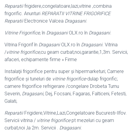
Reparatii
frigidere,congelatoare,lazi,vitrine ,combina
frigorific. Anunturi
REPARATII VITRINE FRIGORIFICE
Reparatii
Electronice Valcea
Dragasani
.
Vitrine Frigorifice
, în
Dragasani
OLX.ro în
Dragasani
.
Vitrina Frigorif în
Dragasani
OLX.ro în
Dragasani
. Vitrina
/
vitrine frigorifice
,cu geam curbat,noi,garantie,1,3m. Servicii,
afaceri, echipamente firme » Firme
Instalaţii frigorifice pentru super şi hipermarketuri; Camere
frigorifice şi tuneluri de
vitrine frigorifice
-dulap frigorific;
camere frigorifice refrigerare /congelare Drobeta Turnu
Severin,
Dragasani
, Dej, Focsani, Fagaras, Falticeni, Fetesti,
Galati,
Reparatii
Frigidere,Vitrine,Lazi,Congelatoare Bucuresti-Ilfov.
Servicii vitrina /
vitrine frigorifice
pt mezeluri cu geam
curbat,noi ,la 2m. Servicii .
Dragasani
.