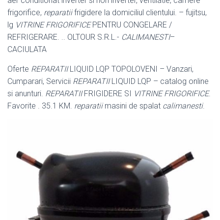
aer conditionat inverter si non inverter, ventilatie, camere
frigorifice,
reparatii
frigidere la domiciliul clientului. – fujitsu,
lg
VITRINE FRIGORIFICE
PENTRU CONGELARE /
REFRIGERARE. .. OLTOUR S.R.L.-
CALIMANESTI
–
CACIULATA
Oferte
REPARATII
LIQUID LQP TOPOLOVENI – Vanzari,
Cumparari, Servicii
REPARATII
LIQUID LQP – catalog online
si anunturi.
REPARATII
FRIGIDERE SI
VITRINE FRIGORIFICE
.
Favorite . 35.1 KM.
reparatii
masini de spalat
calimanesti
.