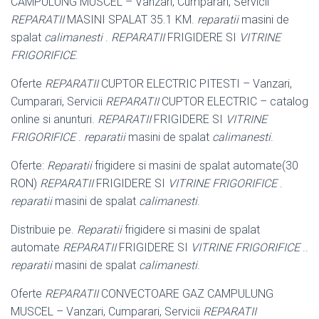
CAMPULUNG MUSCEL – Vanzari, Cumparari, Servicii
REPARATII
MASINI SPALAT 35.1 KM.
reparatii
masini de
spalat
calimanesti
.
REPARATII
FRIGIDERE SI
VITRINE
FRIGORIFICE
.
Oferte
REPARATII
CUPTOR ELECTRIC PITESTI – Vanzari,
Cumparari, Servicii
REPARATII
CUPTOR ELECTRIC – catalog
online si anunturi.
REPARATII
FRIGIDERE SI
VITRINE
FRIGORIFICE
.
reparatii
masini de spalat
calimanesti
.
Oferte:
Reparatii
frigidere si masini de spalat automate(30
RON)
REPARATII
FRIGIDERE SI
VITRINE FRIGORIFICE
.
reparatii
masini de spalat
calimanesti
.
Distribuie pe.
Reparatii
frigidere si masini de spalat
automate
REPARATII
FRIGIDERE SI
VITRINE FRIGORIFICE
..
reparatii
masini de spalat
calimanesti
.
Oferte
REPARATII
CONVECTOARE GAZ CAMPULUNG
MUSCEL – Vanzari, Cumparari, Servicii
REPARATII