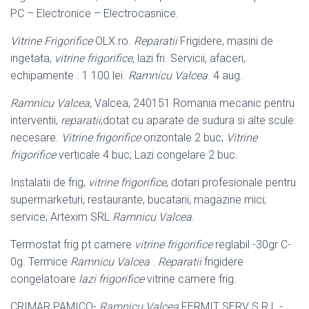
PC – Electronice – Electrocasnice.
Vitrine Frigorifice
OLX.ro.
Reparatii
Frigidere, masini de
ingetata,
vitrine frigorifice
, lazi fri. Servicii, afaceri,
echipamente . 1 100 lei.
Ramnicu Valcea
. 4 aug.
Ramnicu Valcea
, Valcea, 240151 Romania mecanic pentru
interventii,
reparatii
,dotat cu aparate de sudura si alte scule
necesare.
Vitrine frigorifice
orizontale 2 buc;
Vitrine
frigorifice
verticale 4 buc; Lazi congelare 2 buc.
Instalatii de frig,
vitrine frigorifice
, dotari profesionale pentru
supermarketuri, restaurante, bucatarii, magazine mici;
service; Artexim SRL
Ramnicu Valcea
.
Termostat frig pt camere
vitrine frigorifice
reglabil -30gr C-
0g. Termice
Ramnicu Valcea
.
Reparatii
frigidere
congelatoare
lazi frigorifice
vitrine camere frig.
CRIMAR PAMICO-
Ramnicu Valcea
FERMIT SERV S.R.L.-