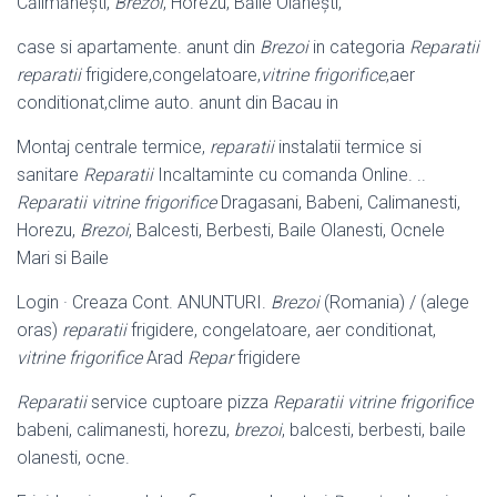
Călimănești,
Brezoi
, Horezu, Băile Olănești,
case si apartamente. anunt din
Brezoi
in categoria
Reparatii
reparatii
frigidere,congelatoare,
vitrine frigorifice
,aer
conditionat,clime auto. anunt din Bacau in
Montaj centrale termice,
reparatii
instalatii termice si
sanitare
Reparatii
Incaltaminte cu comanda Online. ..
Reparatii vitrine frigorifice
Dragasani, Babeni, Calimanesti,
Horezu,
Brezoi
, Balcesti, Berbesti, Baile Olanesti, Ocnele
Mari si Baile
Login · Creaza Cont. ANUNTURI.
Brezoi
(Romania) / (alege
oras)
reparatii
frigidere, congelatoare, aer conditionat,
vitrine frigorifice
Arad
Repar
frigidere
Reparatii
service cuptoare pizza
Reparatii vitrine frigorifice
babeni, calimanesti, horezu,
brezoi
, balcesti, berbesti, baile
olanesti, ocne.