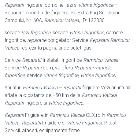
Reparatii
frigidere, combine, lazi si
vitrine frigorifice
–
Reparam orice tip de frigidere, Sc Extra Frig Srl, Drumul
Campului, Nr. 60A,
Ramnicu Valcea
, ID: 122330.
service
lazi frigorifice
, service
vitrine frigorifice
, camere
frigorifice,
reparatie
congelator Service
Reparatii Ramnicu
Valcea
reprezinta pagina unde puteti gasi
Service
Reparatii
Instalatii frigorifice
Ramnicu Valcea
.
Service-
Reparatii
.com, va ofera
Reparatii vitrinele
frigorifice
, service
vitrine frigorifice
,
vitrine frigorifice
,
Anunturi
Ramnicu Valcea
–
reparatii
frigidere Vezi anunturile
aflate la o distanta de +50 km de la
Ramnicu Valcea
Reparatii
frigidere si
vitrine frigorifice
.
Reparatii
Frigidere în
Ramnicu Valcea
OLX.ro în
Ramnicu
Valcea
.
Reparatii
Frigidere si
Vitrine Frigorifice
Pitesti.
Servicii, afaceri, echipamente firme