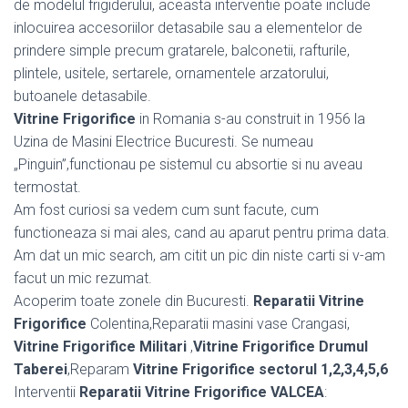
de modelul frigiderului, aceasta interventie poate include
inlocuirea accesoriilor detasabile sau a elementelor de
prindere simple precum gratarele, balconetii, rafturile,
plintele, usitele, sertarele, ornamentele arzatorului,
butoanele detasabile.
Vitrine Frigorifice
in Romania s-au construit in 1956 la
Uzina de Masini Electrice Bucuresti. Se numeau
„Pinguin”,functionau pe sistemul cu absortie si nu aveau
termostat.
Am fost curiosi sa vedem cum sunt facute, cum
functioneaza si mai ales, cand au aparut pentru prima data.
Am dat un mic search, am citit un pic din niste carti si v-am
facut un mic rezumat.
Acoperim toate zonele din Bucuresti.
Reparatii Vitrine
Frigorifice
Colentina,Reparatii masini vase Crangasi,
Vitrine Frigorifice Militari
,
Vitrine Frigorifice Drumul
Taberei
,Reparam
Vitrine Frigorifice sectorul 1,2,3,4,5,6
Interventii
Reparatii Vitrine Frigorifice VALCEA
: