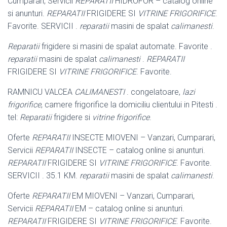
Cumparari, Servicii
REPARATII
HIDROFOR – catalog online
si anunturi.
REPARATII
FRIGIDERE SI
VITRINE FRIGORIFICE
.
Favorite. SERVICII .
reparatii
masini de spalat
calimanesti
.
Reparatii
frigidere si masini de spalat automate. Favorite .
reparatii
masini de spalat
calimanesti
.
REPARATII
FRIGIDERE SI
VITRINE FRIGORIFICE
. Favorite
.
RAMNICU VALCEA
CALIMANESTI
. congelatoare,
lazi
frigorifice
, camere frigorifice la domiciliu clientului in Pitesti .
tel:
Reparatii
frigidere si
vitrine frigorifice
.
Oferte
REPARATII
INSECTE MIOVENI – Vanzari, Cumparari,
Servicii
REPARATII
INSECTE – catalog online si anunturi.
REPARATII
FRIGIDERE SI
VITRINE FRIGORIFICE
. Favorite.
SERVICII . 35.1 KM.
reparatii
masini de spalat
calimanesti
.
Oferte
REPARATII
EM MIOVENI – Vanzari, Cumparari,
Servicii
REPARATII
EM – catalog online si anunturi.
REPARATII
FRIGIDERE SI
VITRINE FRIGORIFICE
. Favorite.