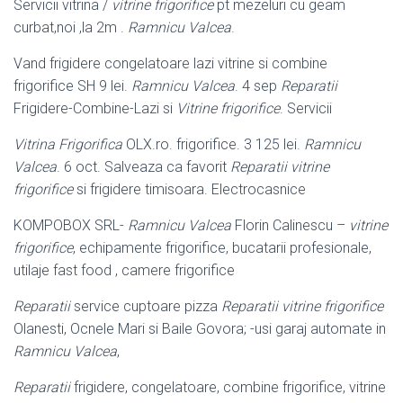
Servicii vitrina /
vitrine frigorifice
pt mezeluri cu geam
curbat,noi ,la 2m .
Ramnicu Valcea
.
Vand frigidere congelatoare lazi vitrine si combine
frigorifice SH 9 lei.
Ramnicu Valcea
. 4 sep
Reparatii
Frigidere-Combine-Lazi si
Vitrine frigorifice
. Servicii
Vitrina Frigorifica
OLX.ro. frigorifice. 3 125 lei.
Ramnicu
Valcea
. 6 oct. Salveaza ca favorit
Reparatii vitrine
frigorifice
si frigidere timisoara. Electrocasnice
KOMPOBOX SRL-
Ramnicu Valcea
Florin Calinescu –
vitrine
frigorifice
, echipamente frigorifice, bucatarii profesionale,
utilaje fast food , camere frigorifice
Reparatii
service cuptoare pizza
Reparatii vitrine frigorifice
Olanesti, Ocnele Mari si Baile Govora; -usi garaj automate in
Ramnicu Valcea
,
Reparatii
frigidere, congelatoare, combine frigorifice, vitrine