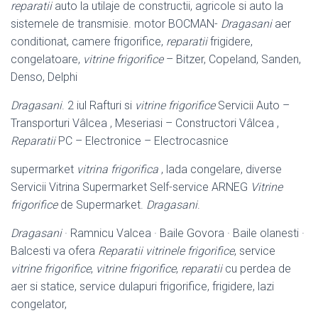
reparatii
auto la utilaje de constructii, agricole si auto la
sistemele de transmisie. motor BOCMAN-
Dragasani
aer
conditionat, camere frigorifice,
reparatii
frigidere,
congelatoare,
vitrine frigorifice
– Bitzer, Copeland, Sanden,
Denso, Delphi
Dragasani
. 2 iul Rafturi si
vitrine frigorifice
Servicii Auto –
Transporturi Vâlcea , Meseriasi – Constructori Vâlcea ,
Reparatii
PC – Electronice – Electrocasnice
supermarket
vitrina frigorifica
, lada congelare, diverse
Servicii Vitrina Supermarket Self-service ARNEG
Vitrine
frigorifice
de Supermarket.
Dragasani
.
Dragasani
· Ramnicu Valcea · Baile Govora · Baile olanesti ·
Balcesti va ofera
Reparatii vitrinele frigorifice
, service
vitrine frigorifice
,
vitrine frigorifice
,
reparatii
cu perdea de
aer si statice, service dulapuri frigorifice, frigidere, lazi
congelator,