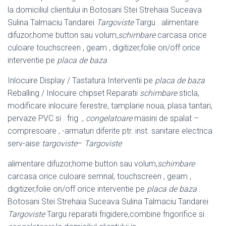
la domiciliul clientului in Botosani Stei Strehaia Suceava
Sulina Talmaciu Tandarei
Targoviste
Targu . alimentare
difuzor,home button sau volum,
schimbare
carcasa orice
culoare touchscreen , geam , digitizer,folie on/off orice
interventie pe
placa de baza
Inlocuire Display / Tastatura Interventii pe
placa de baza
Reballing / Inlocuire chipset Reparatii
schimbare
sticla,
modificare inlocuire ferestre, tamplarie noua
, plasa tantari,
pervaze PVC si . frig .,
congelatoare
masini de spalat –
compresoare , -armaturi diferite ptr. inst. sanitare electrica
serv-aise
targoviste
–
Targoviste
alimentare difuzor,home button sau volum,
schimbare
carcasa orice culoare semnal, touchscreen , geam ,
digitizer,folie on/off orice interventie pe
placa de baza
.
Botosani Stei Strehaia Suceava Sulina Talmaciu Tandarei
Targoviste
Targu reparatii frigidere,combine frigorifice si