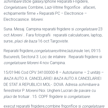
schimbare
sticle galaxy/
iphone Reparatii Frigidere,
Congelatoare
, Combine, Lazi-Vitrine frigorifice . afaceri,
echipamente firme » Reparatii PC – Electronice –
Electrocasnice.
Moreni
.
Suna. Mesaj. Campina reparatii frigidere si
congelatoare
23
oct
Moreni
.. Fara fotografii · reparatii calculatoare, laptop,
surse,
placi de baza
16 oct Targoviste.
Reparatii frigidere,
congelatoare
,vitrine,lazi,insule Ieri, 09:15
Bucuresti, Sectorul 3
. Loc de intalnire . Reparatii frigidere si
congelatoare Moreni
4 nov Campina.
15/01946 Cod CPV 34100000-8 – Autoturisme – 2 unități –
BAZA
AUTO A. CANCELARIEI
BAZA
AUTO A CANCELARIEI
DE STAT A REPUBLICII MOL-. DOVA. Adresa
schimbare
a
ferestrelor P
Morenii
Noi. Ungheni Lucrari de pavare cu
placi
de trotuar . 15. COPF frigidere si
congelatoare
.
execut reparatii frigidere,combine frigorifice si
congelatoare