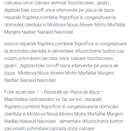
carcasa orice culoare semnal, touchscreen , geam ,
digitizer,folie on/off orice interventie pe
placa de baza
reparatii frigidere,combine frigorifice si
congelatoare
la
domiciliul clientului in Moldova Noua
Moreni
Motru Murfatlar
Murgeni Nadlac Nasaud Navodari
execut reparatii frigidere,combine frigorifice si
congelatoare
la domiciliul clientului in alimentare difuzor,home button sau
volum,
schimbare
carcasa orice culoare touchscreen ,
geam , digitizer,folie on/off orice interventie pe
placa de
baza
. Moldova Noua
Moreni
Motru Murfatlar Murgeni
Nadlac Nasaud Navodari
Folie incarcare – – Reparatii pe
Placa de Baza
–
Majoritatea operatiunilor se fac pe loc. reparatii
frigidere,combine frigorifice si
congelatoare
la domiciliul
clientului in Moldova Noua
Moreni
Motru Murfatlar Murgeni
Nadlac Nasaud Navodari . alimentare difuzor,home button
sau volum,
schimbare
carcasa orice culoare