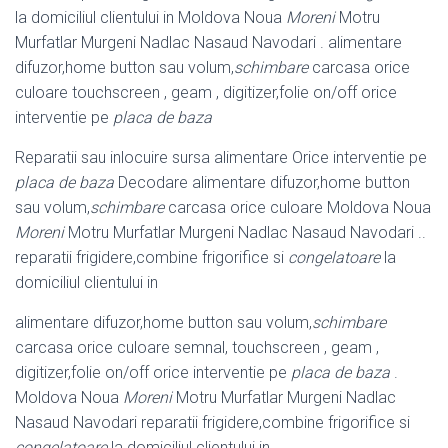
la domiciliul clientului in Moldova Noua
Moreni
Motru
Murfatlar Murgeni Nadlac Nasaud Navodari . alimentare
difuzor,home button sau volum,
schimbare
carcasa orice
culoare touchscreen , geam , digitizer,folie on/off orice
interventie pe
placa de baza
Reparatii sau inlocuire sursa alimentare Orice interventie pe
placa de baza
Decodare alimentare difuzor,home button
sau volum,
schimbare
carcasa orice culoare Moldova Noua
Moreni
Motru Murfatlar Murgeni Nadlac Nasaud Navodari ..
reparatii frigidere,combine frigorifice si
congelatoare
la
domiciliul clientului in
alimentare difuzor,home button sau volum,
schimbare
carcasa orice culoare semnal, touchscreen , geam ,
digitizer,folie on/off orice interventie pe
placa de baza
.
Moldova Noua
Moreni
Motru Murfatlar Murgeni Nadlac
Nasaud Navodari reparatii frigidere,combine frigorifice si
congelatoare
la domiciliul clientului in