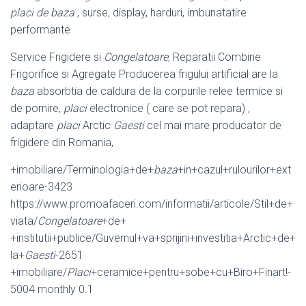
placi de baza
, surse, display, harduri, imbunatatire
performante
Service Frigidere si
Congelatoare
, Reparatii Combine
Frigorifice si Agregate Producerea frigului artificial are la
baza
absorbtia de caldura de la corpurile relee termice si
de pornire,
placi
electronice ( care se pot repara) ,
adaptare
placi
Arctic
Gaesti
cel mai mare producator de
frigidere din Romania,
+imobiliare/Terminologia+de+
baza
+in+cazul+rulourilor+ext
erioare-3423
https://www.promoafaceri.com/informatii/articole/Stil+de+
viata/
Congelatoare
+de+
+institutii+publice/Guvernul+va+sprijini+investitia+Arctic+de+
la+
Gaesti
-2651
+imobiliare/
Placi
+ceramice+pentru+sobe+cu+Biro+Finart!-
5004 monthly 0.1