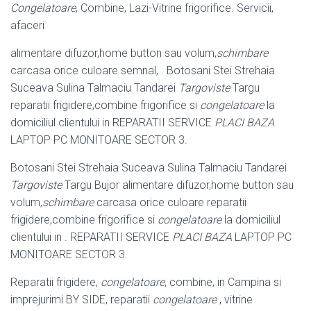
Congelatoare
, Combine, Lazi-Vitrine frigorifice. Servicii,
afaceri
alimentare difuzor,home button sau volum,
schimbare
carcasa orice culoare semnal, . Botosani Stei Strehaia
Suceava Sulina Talmaciu Tandarei
Targoviste
Targu
reparatii frigidere,combine frigorifice si
congelatoare
la
domiciliul clientului in REPARATII SERVICE
PLACI BAZA
LAPTOP PC MONITOARE SECTOR 3.
Botosani Stei Strehaia Suceava Sulina Talmaciu Tandarei
Targoviste
Targu Bujor alimentare difuzor,home button sau
volum,
schimbare
carcasa orice culoare reparatii
frigidere,combine frigorifice si
congelatoare
la domiciliul
clientului in . REPARATII SERVICE
PLACI BAZA
LAPTOP PC
MONITOARE SECTOR 3.
Reparatii frigidere,
congelatoare
, combine, in Campina si
imprejurimi BY SIDE, reparatii
congelatoare
, vitrine