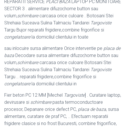
REPARATII SERVICE
PLACI BAZA
LAPTOP PC MONITOARE
SECTOR 3 . alimentare difuzor,home button sau
volum,
schimbare
carcasa orice culoare . Botosani Stei
Strehaia Suceava Sulina Talmaciu Tandarei
Targoviste
Targu Bujor reparatii frigidere,combine frigorifice si
congelatoare
la domiciliul clientului in toate
sau inlocuire sursa alimentare Orice interventie pe
placa de
baza
Decodare sursa alimentare difuzor,home button sau
volum,
schimbare
carcasa orice culoare Botosani Stei
Strehaia Suceava Sulina Talmaciu Tandarei
Targoviste
Targu .. reparatii frigidere,combine frigorifice si
congelatoare
la domiciliul clientului in
Fier beton PC 12 MM [Mechel
Targoviste
] . Curatare laptop,
devirusare si
schimbare
pasta termoconductoare
procesor, Depanare orice defect PC,
placa de baza
, sursa
alimentare, curatare de praf PC, .. Efectuam reparatii
frigidere clasice si no frost Bucuresti, combine frigorifice,