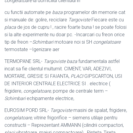
congelatoare
la domiciliul clientului in
cu functii automate pe
baza
programelor din memorie cat
si manuale de: golire
, reciclare
Targoviste
Fiecare este cu
placa
de jos de cupru ! , racire foarte buna ! se poate folosi
si la alte experimente nu doar pc. -Incarcari cu freon orice
tip de freon –
Schimbari
motoare noi si SH
congelatoare
termostate –
Igenizare aer
TERMOPANE SRL-
Targoviste
baza
fundamentala astfel
incat sa fie clientul multumit. CIMENT, VAR, ADEZIVI,
MORTARE, GRESIE SI FAIANTA,
PLACI
GIPSCARTON, USI
DE INTERIOR CENTRALE ELECTRICE SI . electrice (
frigidere,
congelatoare
, pompe de centrale term –
Schimbari
echipamente electrice,
EUROSIM PORD SRL-
Targoviste
masini de spalat, frigidere,
congelatoare
, vitrine frigorifice – siemens utilaje pentru
constructii – Reprezentant AMMANN (
cilindrii compactori,
placi
vibratoare, maiuri compactoare) . Pinteta, Tireta,