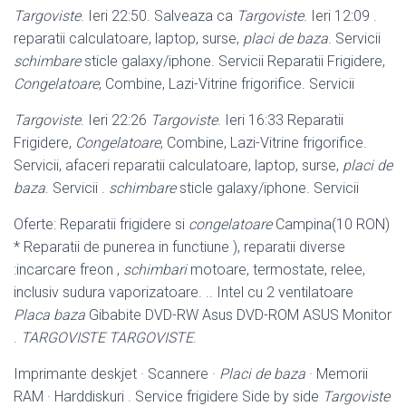
Targoviste
. Ieri 22:50. Salveaza ca
Targoviste
. Ieri 12:09 .
reparatii calculatoare, laptop, surse,
placi de baza
. Servicii
schimbare
sticle galaxy/
iphone. Servicii Reparatii Frigidere,
Congelatoare
, Combine, Lazi-Vitrine frigorifice. Servicii
Targoviste
. Ieri 22:26
Targoviste
. Ieri 16:33 Reparatii
Frigidere,
Congelatoare
, Combine, Lazi-Vitrine frigorifice.
Servicii, afaceri reparatii calculatoare, laptop, surse,
placi de
baza
. Servicii .
schimbare
sticle galaxy/
iphone. Servicii
Oferte: Reparatii frigidere si
congelatoare
Campina(10 RON)
* Reparatii de punerea in functiune ), reparatii diverse
:incarcare freon ,
schimbari
motoare, termostate, relee,
inclusiv sudura vaporizatoare. .. Intel cu 2 ventilatoare
Placa baza
Gibabite DVD-RW Asus DVD-ROM ASUS Monitor
.
TARGOVISTE TARGOVISTE
.
Imprimante deskjet · Scannere ·
Placi de baza
· Memorii
RAM · Harddiskuri . Service frigidere Side by side
Targoviste