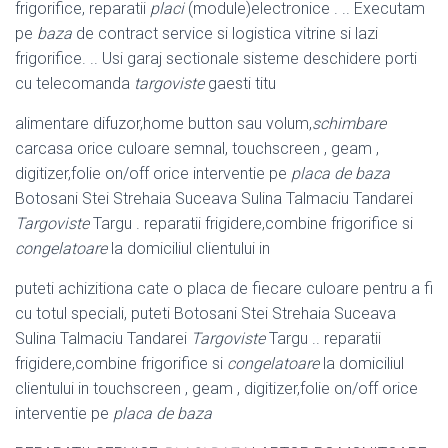
frigorifice, reparatii
placi
(module)electronice . .. Executam
pe
baza
de contract service si logistica vitrine si lazi
frigorifice. .. Usi garaj sectionale sisteme deschidere porti
cu telecomanda
targoviste
gaesti titu
alimentare difuzor,home button sau volum,
schimbare
carcasa orice culoare semnal, touchscreen , geam ,
digitizer,folie on/off orice interventie pe
placa de baza
Botosani Stei Strehaia Suceava Sulina Talmaciu Tandarei
Targoviste
Targu . reparatii frigidere,combine frigorifice si
congelatoare
la domiciliul clientului in
puteti achizitiona cate o placa de fiecare culoare pentru a fi
cu totul speciali, puteti Botosani Stei Strehaia Suceava
Sulina Talmaciu Tandarei
Targoviste
Targu .. reparatii
frigidere,combine frigorifice si
congelatoare
la domiciliul
clientului in touchscreen , geam , digitizer,folie on/off orice
interventie pe
placa de baza