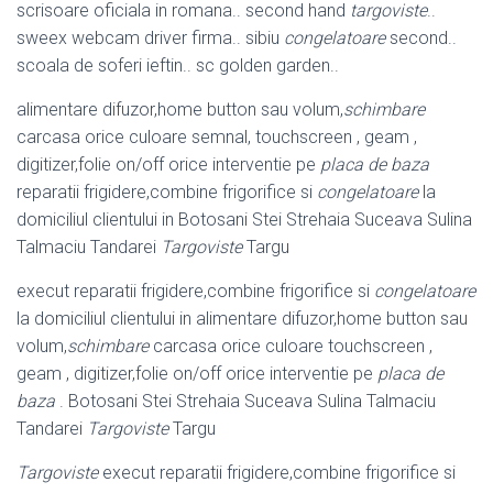
scrisoare oficiala in romana.. second hand
targoviste
..
sweex webcam driver firma.. sibiu
congelatoare
second..
scoala de soferi ieftin.. sc golden garden..
alimentare difuzor,home button sau volum,
schimbare
carcasa orice culoare semnal, touchscreen , geam ,
digitizer,folie on/off orice interventie pe
placa de baza
reparatii frigidere,combine frigorifice si
congelatoare
la
domiciliul clientului in Botosani Stei Strehaia Suceava Sulina
Talmaciu Tandarei
Targoviste
Targu
execut reparatii frigidere,combine frigorifice si
congelatoare
la domiciliul clientului in alimentare difuzor,home button sau
volum,
schimbare
carcasa orice culoare touchscreen ,
geam , digitizer,folie on/off orice interventie pe
placa de
baza
. Botosani Stei Strehaia Suceava Sulina Talmaciu
Tandarei
Targoviste
Targu
Targoviste
execut reparatii frigidere,combine frigorifice si