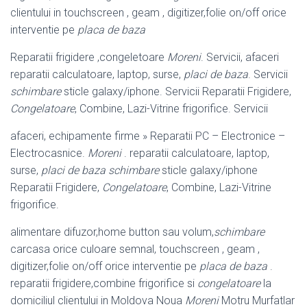
clientului in touchscreen , geam , digitizer,folie on/off orice
interventie pe
placa de baza
Reparatii frigidere ,congeletoare
Moreni
. Servicii, afaceri
reparatii calculatoare, laptop, surse,
placi de baza
. Servicii
schimbare
sticle galaxy/iphone. Servicii Reparatii Frigidere,
Congelatoare
, Combine, Lazi-Vitrine frigorifice. Servicii
afaceri, echipamente firme » Reparatii PC – Electronice –
Electrocasnice.
Moreni
. reparatii calculatoare, laptop,
surse,
placi de baza
schimbare
sticle galaxy/iphone
Reparatii Frigidere,
Congelatoare
, Combine, Lazi-Vitrine
frigorifice.
alimentare difuzor,home button sau volum,
schimbare
carcasa orice culoare semnal, touchscreen , geam ,
digitizer,folie on/off orice interventie pe
placa de baza
.
reparatii frigidere,combine frigorifice si
congelatoare
la
domiciliul clientului in Moldova Noua
Moreni
Motru Murfatlar