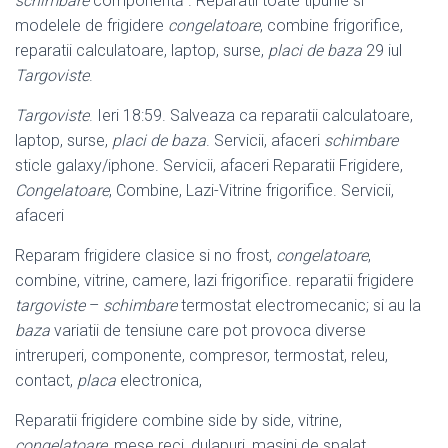
schimbare
componentă . Reparatii toate tipurile si
modelele de frigidere
congelatoare
, combine frigorifice,
reparatii calculatoare, laptop, surse,
placi de baza
29 iul
Targoviste
.
Targoviste
. Ieri 18:59. Salveaza ca reparatii calculatoare,
laptop, surse,
placi de baza
. Servicii, afaceri
schimbare
sticle galaxy/iphone. Servicii, afaceri Reparatii Frigidere,
Congelatoare
, Combine, Lazi-Vitrine frigorifice. Servicii,
afaceri
Reparam frigidere clasice si no frost,
congelatoare
,
combine, vitrine, camere, lazi frigorifice. reparatii frigidere
targoviste
–
schimbare
termostat electromecanic; si au la
baza
variatii de tensiune care pot provoca diverse
intreruperi, componente, compresor, termostat, releu,
contact,
placa
electronica,
Reparatii frigidere combine side by side, vitrine,
congelatoare
, mese reci, dulapuri, masini de spalat .