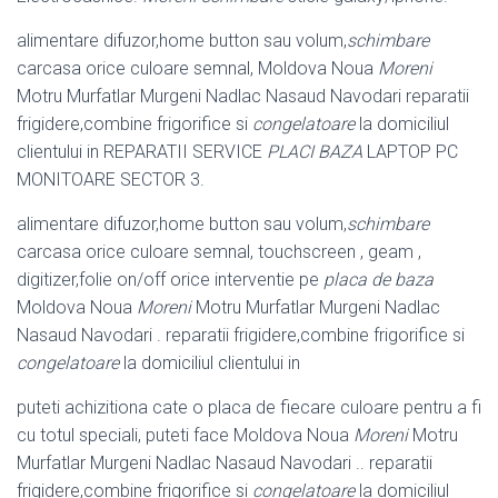
alimentare difuzor,home button sau volum,
schimbare
carcasa orice culoare semnal, Moldova Noua
Moreni
Motru Murfatlar Murgeni Nadlac Nasaud Navodari reparatii
frigidere,combine frigorifice si
congelatoare
la domiciliul
clientului in REPARATII SERVICE
PLACI BAZA
LAPTOP PC
MONITOARE SECTOR 3.
alimentare difuzor,home button sau volum,
schimbare
carcasa orice culoare semnal, touchscreen , geam ,
digitizer,folie on/off orice interventie pe
placa de baza
Moldova Noua
Moreni
Motru Murfatlar Murgeni Nadlac
Nasaud Navodari . reparatii frigidere,combine frigorifice si
congelatoare
la domiciliul clientului in
puteti achizitiona cate o placa de fiecare culoare pentru a fi
cu totul speciali, puteti face Moldova Noua
Moreni
Motru
Murfatlar Murgeni Nadlac Nasaud Navodari .. reparatii
frigidere,combine frigorifice si
congelatoare
la domiciliul