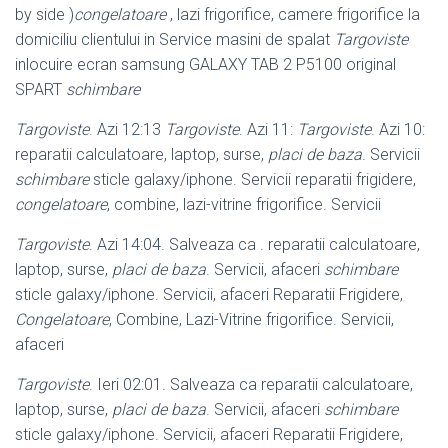
by side )
congelatoare
, lazi frigorifice, camere frigorifice la
domiciliu clientului in Service masini de spalat
Targoviste
inlocuire ecran samsung GALAXY TAB 2 P5100 original
SPART
schimbare
Targoviste
. Azi 12:13
Targoviste
. Azi 11:
Targoviste
. Azi 10:
reparatii calculatoare, laptop, surse,
placi de baza
. Servicii
schimbare
sticle galaxy/
iphone. Servicii reparatii frigidere,
congelatoare
, combine, lazi-vitrine frigorifice
. Servicii
Targoviste
. Azi 14:04. Salveaza ca . reparatii calculatoare,
laptop, surse,
placi de baza
. Servicii, afaceri
schimbare
sticle galaxy/iphone. Servicii, afaceri Reparatii Frigidere,
Congelatoare
, Combine, Lazi-Vitrine frigorifice. Servicii,
afaceri
Targoviste
. Ieri 02:01. Salveaza ca reparatii calculatoare,
laptop, surse,
placi de baza
. Servicii, afaceri
schimbare
sticle galaxy/iphone. Servicii, afaceri Reparatii Frigidere,