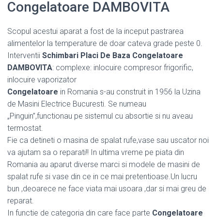
Congelatoare DAMBOVITA
Scopul acestui aparat a fost de la inceput pastrarea
alimentelor la temperature de doar cateva grade peste 0.
Interventii
Schimbari Placi De Baza Congelatoare
DAMBOVITA
: complexe: inlocuire compresor frigorific,
inlocuire vaporizator
Congelatoare
in Romania s-au construit in 1956 la Uzina
de Masini Electrice Bucuresti. Se numeau
„Pinguin”,functionau pe sistemul cu absortie si nu aveau
termostat.
Fie ca detineti o masina de spalat rufe,vase sau uscator noi
va ajutam sa o reparati!! In ultima vreme pe piata din
Romania au aparut diverse marci si modele de masini de
spalat rufe si vase din ce in ce mai pretentioase.Un lucru
bun ,deoarece ne face viata mai usoara ,dar si mai greu de
reparat.
In functie de categoria din care face parte
Congelatoare