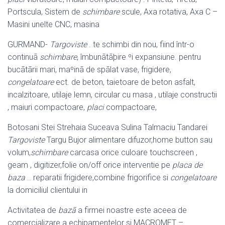
Portscula, Sistem de
schimbare
scule, Axa rotativa, Axa C –
Masini unelte CNC, masina
GURMAND-
Targoviste
. te schimbi din nou, fiind într-o
continuã
schimbare
, îmbunãtãþire ºi expansiune. pentru
bucãtãrii mari, maºinã de spãlat vase, frigidere,
congelatoare
ect. de beton, taietoare de beton asfalt,
incalzitoare, utilaje lemn, circular cu masa , utilaje constructii
, maiuri compactoare,
placi
compactoare,
Botosani Stei Strehaia Suceava Sulina Talmaciu Tandarei
Targoviste
Targu Bujor alimentare difuzor,home button sau
volum,
schimbare
carcasa orice culoare touchscreen ,
geam , digitizer,folie on/off orice interventie pe
placa de
baza
.. reparatii frigidere,combine frigorifice si
congelatoare
la domiciliul clientului in
Activitatea de
bazã
a firmei noastre este aceea de
comercializare a echipamentelor si MACROMET –