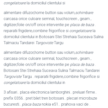
congelatoare
la domiciliul clientului si
alimentare difuzor,home button sau volum,
schimbare
carcasa orice culoare semnal, touchscreen , geam ,
digitizer,folie on/off orice interventie pe
placa de baza
.
reparatii frigidere,combine frigorifice si
congelatoare
la
domiciliul clientului in Botosani Stei Strehaia Suceava Sulina
Talmaciu Tandarei
Targoviste
Targu
alimentare difuzor,home button sau volum,
schimbare
carcasa orice culoare semnal, touchscreen , geam ,
digitizer,folie on/off orice interventie pe
placa de baza
.
Botosani Stei Strehaia Suceava Sulina Talmaciu Tandarei
Targoviste
Targu . reparatii frigidere,combine frigorifice si
congelatoare
la domiciliul clientului in
3 afisari.. placa electronica lamborghini.. preluari firme..
prefix 0356.. pret bilet tren botosani.. plecari microbuze
bucuresti..
placa baza
nokia e51.. prahova vaci de .