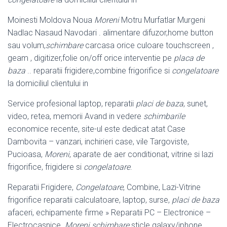
Moinesti Moldova Noua
Moreni
Motru Murfatlar Murgeni
Nadlac Nasaud Navodari . alimentare difuzor,home button
sau volum,
schimbare
carcasa orice culoare touchscreen ,
geam , digitizer,folie on/off orice interventie pe
placa de
baza
.. reparatii frigidere,combine frigorifice si
congelatoare
la domiciliul clientului in
Service profesional laptop, reparatii
placi de baza
, sunet,
video, retea, memorii Avand in vedere
schimbarile
economice recente, site-ul este dedicat atat Case
Dambovita – vanzari, inchirieri case, vile Targoviste,
Pucioasa,
Moreni
, aparate de aer conditionat, vitrine si lazi
frigorifice, frigidere si
congelatoare
.
Reparatii Frigidere,
Congelatoare
, Combine, Lazi-Vitrine
frigorifice reparatii calculatoare, laptop, surse,
placi de baza
afaceri, echipamente firme » Reparatii PC – Electronice –
Electrocasnice.
Moreni
schimbare
sticle galaxy/
iphone.