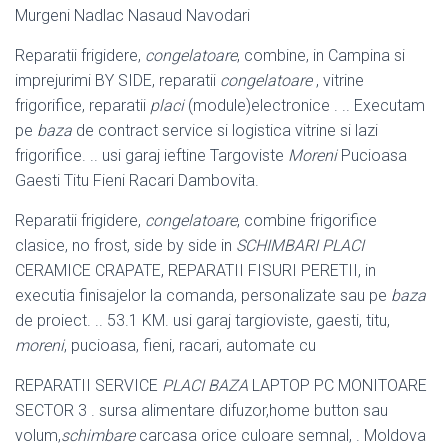
Murgeni Nadlac Nasaud Navodari
Reparatii frigidere,
congelatoare
, combine, in Campina si
imprejurimi BY SIDE, reparatii
congelatoare
, vitrine
frigorifice, reparatii
placi
(module)electronice . .. Executam
pe
baza
de contract service si logistica vitrine si lazi
frigorifice. .. usi garaj ieftine Targoviste
Moreni
Pucioasa
Gaesti Titu Fieni Racari Dambovita.
Reparatii frigidere,
congelatoare
, combine frigorifice
clasice, no frost, side by side in
SCHIMBARI PLACI
CERAMICE CRAPATE, REPARATII FISURI PERETII, in
executia finisajelor la comanda, personalizate sau pe
baza
de proiect. .. 53.1 KM. usi garaj targioviste, gaesti, titu,
moreni
, pucioasa, fieni, racari, automate cu
REPARATII SERVICE
PLACI BAZA
LAPTOP PC MONITOARE
SECTOR 3 . sursa alimentare difuzor,home button sau
volum,
schimbare
carcasa orice culoare semnal, . Moldova