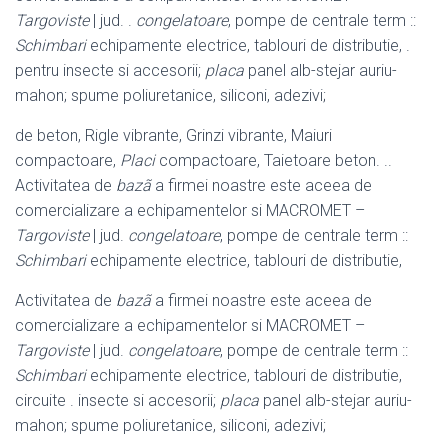
Targoviste
| jud. .
congelatoare
, pompe de centrale term ::
Schimbari
echipamente electrice, tablouri de distributie, .
pentru insecte si accesorii;
placa
panel alb-stejar auriu-
mahon; spume poliuretanice, siliconi, adezivi;
de beton, Rigle vibrante, Grinzi vibrante, Maiuri
compactoare,
Placi
compactoare, Taietoare beton. ..
Activitatea de
bazã
a firmei noastre este aceea de
comercializare a echipamentelor si MACROMET –
Targoviste
| jud.
congelatoare
, pompe de centrale term ::
Schimbari
echipamente electrice, tablouri de distributie,
Activitatea de
bazã
a firmei noastre este aceea de
comercializare a echipamentelor si MACROMET –
Targoviste
| jud.
congelatoare
, pompe de centrale term ::
Schimbari
echipamente electrice, tablouri de distributie,
circuite . insecte si accesorii;
placa
panel alb-stejar auriu-
mahon; spume poliuretanice, siliconi, adezivi;