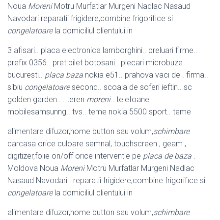
Noua
Moreni
Motru Murfatlar Murgeni Nadlac Nasaud
Navodari reparatii frigidere,combine frigorifice si
congelatoare
la domiciliul clientului in
3 afisari.. placa electronica lamborghini.. preluari firme..
prefix 0356.. pret bilet botosani.. plecari microbuze
bucuresti..
placa baza
nokia e51.. prahova vaci de . firma..
sibiu
congelatoare
second.. scoala de soferi ieftin.. sc
golden garden.. . teren
moreni
.. telefoane
mobilesamsunng.. tvs.. teme nokia 5500 sport.. teme
alimentare difuzor,home button sau volum,
schimbare
carcasa orice culoare semnal, touchscreen , geam ,
digitizer,folie on/off orice interventie pe
placa de baza
.
Moldova Noua
Moreni
Motru Murfatlar Murgeni Nadlac
Nasaud Navodari . reparatii frigidere,combine frigorifice si
congelatoare
la domiciliul clientului in
alimentare difuzor,home button sau volum,
schimbare