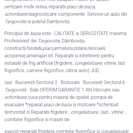
sertizare mufe retea, reparatii
placi de baza
,
schimbare
/diagnosticare componente. Service-uri auto din
Targoviste
si judetul Dambovita.
Principiul de
baza
este : CALITATE si SERIOZITATE maxima
Profesionist din
Targoviste
, Dâmbovița
constructii:fundatii,
placi
,armatura,zidarie,tencuieli,
acoperise,amenajari int. Reparatii si intretinere pentru
instalatii de frig artificial (frigidere,
congelatoare
, vitrine, lazi
frigorifice, camere frigorifice, clima auto) JUD.
Iasi · Bucuresti Sectorul 2 · Botosani · Bucuresti Sectorul 6 ·
Targoviste
· Bals OFERIM GARANTIE 1 AN Inlocuire sau
schimbare
cuva pentru masina de spalat. pompa de
evacuare *reparat
placi de baza
si motoare *schimbat
termostat si Reparatii frigidere ,
congelatoare
, lazi , vitrine ,
combine frigorifice si masini de
execut reparatii frigidere,combine frigorifice si
congelatoare