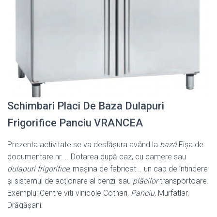
Schimbari Placi De Baza Dulapuri
Frigorifice Panciu VRANCEA
Prezenta activitate se va desfăşura având la
bază
Fişa de
documentare nr. .. Dotarea după caz, cu camere sau
dulapuri frigorifice
, maşina de fabricat .. un cap de întindere
şi sistemul de acţionare al benzii sau
plăcilor
transportoare.
Exemplu: Centre viti-vinicole Cotnari,
Panciu
, Murfatlar,
Drăgăşani.