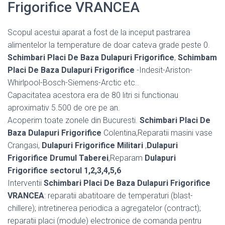
Frigorifice VRANCEA
Scopul acestui aparat a fost de la inceput pastrarea
alimentelor la temperature de doar cateva grade peste 0.
Schimbari Placi De Baza Dulapuri Frigorifice
,
Schimbam
Placi De Baza Dulapuri Frigorifice
-Indesit-Ariston-
Whirlpool-Bosch-Siemens-Arctic etc..
Capacitatea acestora era de 80 litri si functionau
aproximativ 5.500 de ore pe an.
Acoperim toate zonele din Bucuresti.
Schimbari Placi De
Baza Dulapuri Frigorifice
Colentina,Reparatii masini vase
Crangasi,
Dulapuri Frigorifice Militari
,
Dulapuri
Frigorifice Drumul Taberei
,Reparam
Dulapuri
Frigorifice sectorul 1,2,3,4,5,6
Interventii
Schimbari Placi De Baza Dulapuri Frigorifice
VRANCEA
: reparatii abatitoare de temperaturi (blast-
chillere); intretinerea periodica a agregatelor (contract);
reparatii placi (module) electronice de comanda pentru