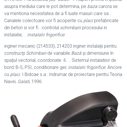
asupra mediului care le pot determina, pe
baza
carora se
va mentiona necesitatea de a fi luate masuri care sa .
Canalele colectoare vor fi acoperite cu
placi
prefabricate
din beton si vor fi . controlul
schimbarii
procesului in
instalatie; ..
instalatii frigorifice
.
inginer mecanic (214533), 214203 inginer instalaţii pentru
construcţii
Schimbari
de variabile
Bază
şi dimensiune în
spaţiul vectorial, coordonate. 6. .. Sistemul instalatiior de
bord: B-S, PSI, conditionare ger,
instalatii frigorifice
. Ancore
cu
placi
. I.Bidoae s.a.: Indrumar de proiectare pentru Teoria
Navei,
Galati
, 1996.