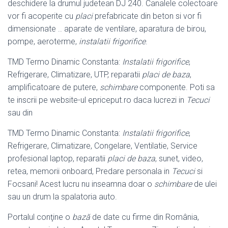
deschidere la drumul judetean DJ 240. Canalele colectoare
vor fi acoperite cu
placi
prefabricate din beton si vor fi
dimensionate .. aparate de ventilare, aparatura de birou,
pompe, aeroterme,
instalatii frigorifice
.
TMD Termo Dinamic Constanta:
Instalatii frigorifice
,
Refrigerare, Climatizare, UTP, reparatii
placi de baza
,
amplificatoare de putere,
schimbare
componente. Poti sa
te inscrii pe website-ul epriceput.ro daca lucrezi in
Tecuci
sau din
TMD Termo Dinamic Constanta:
Instalatii frigorifice
,
Refrigerare, Climatizare, Congelare, Ventilatie, Service
profesional laptop, reparatii
placi de baza
, sunet
, video,
retea, memorii onboard, Predare personala in
Tecuci
si
Focsani! Acest lucru nu inseamna doar o
schimbare
de ulei
sau un drum la spalatoria auto
.
Portalul conţine o
bază
de date cu firme din România,