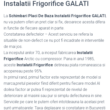
Instalatii Frigorifice GALATI
La
Schimbari Placi De Baza Instalatii Frigorifice GALATI
,
nu va putem oferi un pret clar si fix, deoarece acesta difera
in functie de fiecare aparat in parte.
Constatarea defectelor – Acest serviciu se refera la
situatiile de non-defect ce nu pot fi incadrate in interventiile
de mai jos.
La inceputul anilor 70, a inceput fabricarea
Instalatii
Frigorifice
Arctic cu compressor. Pana in anul 1985,
aceste
Instalatii Frigorifice
detineau piata romaneasca si
acopereau peste 95%.
In primul rand, primul factor este reprezentat de model si
marca,pretul pieselor fiind diferit pentru fiecare model.Al
doilea factor ar putea fi reprezentat de nivelul de
deteriorare al masinii sau pur si simplu defectiunea in sine.
Serviciile pe care le putem oferi intotdeauna la acelasi pret
sunt urmatoarele: Taxa deplasare si constatare in Bucuresti