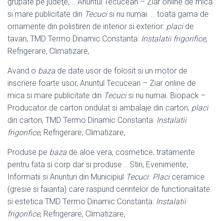
grupate pe judeţe, .. Anuntul Tecucean – Ziar online de mica
si mare publicitate din
Tecuci
si nu numai
. .. toata gama de
ornamente din polistiren de interior si exterior:
placi
de
tavan, TMD Termo Dinamic Constanta:
Instalatii frigorifice
,
Refrigerare, Climatizare,
Avand o
baza
de date usor de folosit si un motor de
inscriere foarte usor, Anuntul Tecucean – Ziar online de
mica si mare publicitate din
Tecuci
si nu numai
. Biopack –
Producator de carton ondulat si ambalaje din carton,
placi
din carton, TMD Termo Dinamic Constanta:
Instalatii
frigorifice
, Refrigerare, Climatizare,
Produse pe
baza
de aloe vera, cosmetice, tratamente
pentru fata si corp dar si produse .. Stiri, Evenimente,
Informatii si Anunturi din Municipiul
Tecuci
.
Placi
ceramice
(gresie si faianta) care raspund cerintelor de functionalitate
si estetica TMD Termo Dinamic Constanta:
Instalatii
frigorifice
, Refrigerare, Climatizare,