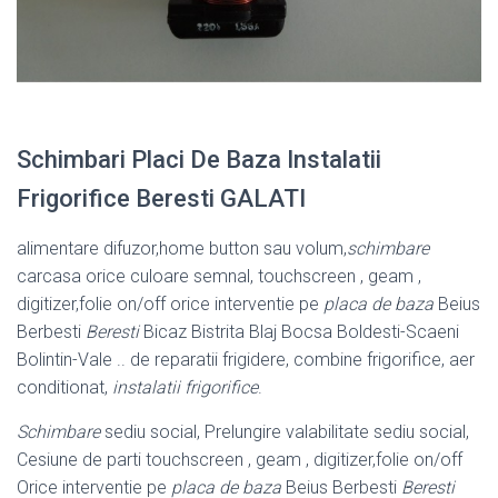
Schimbari Placi De Baza Instalatii
Frigorifice Beresti GALATI
alimentare difuzor,home button sau volum,
schimbare
carcasa orice culoare semnal, touchscreen , geam ,
digitizer,folie on/off orice interventie pe
placa de baza
Beius
Berbesti
Beresti
Bicaz Bistrita Blaj Bocsa Boldesti-Scaeni
Bolintin-
Vale .. de reparatii frigidere, combine frigorifice, aer
conditionat,
instalatii frigorifice
.
Schimbare
sediu social, Prelungire valabilitate sediu social,
Cesiune de parti touchscreen , geam , digitizer,folie on/off
Orice interventie pe
placa de baza
Beius Berbesti
Beresti