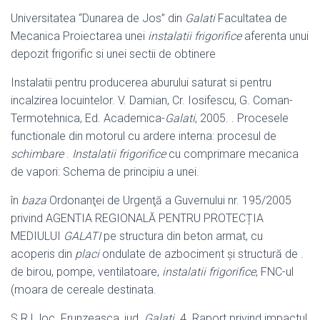
Universitatea “Dunarea de Jos” din
Galati
Facultatea de
Mecanica Proiectarea unei
instalatii frigorifice
aferenta unui
depozit frigorific si unei sectii de obtinere
Instalatii pentru producerea aburului saturat si pentru
incalzirea locuintelor. V. Damian, Cr. Iosifescu, G. Coman-
Termotehnica, Ed. Academica-
Galati
, 2005. . Procesele
functionale din motorul cu ardere interna: procesul de
schimbare
.
Instalatii frigorifice
cu comprimare mecanica
de vapori: Schema de principiu a unei.
în
baza
Ordonanţei de Urgenţă a Guvernului nr. 195/2005
privind AGENTIA REGIONALĂ PENTRU PROTECȚIA
MEDIULUI
GALATI
pe structura din beton armat, cu
acoperis din
placi
ondulate de azbociment şi structură de .
de birou, pompe, ventilatoare,
instalatii frigorifice
, FNC-ul
(moara de cereale destinata.
S.R.L loc. Frunzeasca, jud.
Galati
. 4. Raport privind impactul