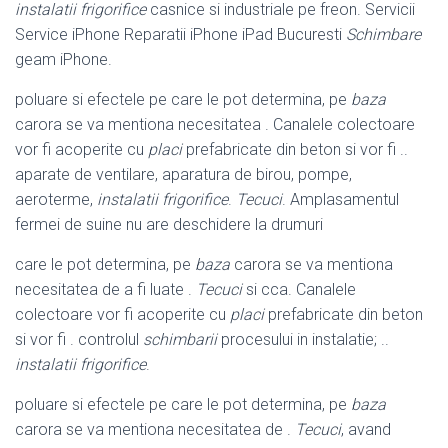
instalatii frigorifice
casnice si industriale pe freon. Servicii
Service iPhone Reparatii iPhone iPad Bucuresti
Schimbare
geam iPhone.
poluare si efectele pe care le pot determina, pe
baza
carora se va mentiona necesitatea . Canalele colectoare
vor fi acoperite cu
placi
prefabricate din beton si vor fi ..
aparate de ventilare, aparatura de birou, pompe,
aeroterme,
instalatii frigorifice
.
Tecuci
. Amplasamentul
fermei de suine nu are deschidere la drumuri
care le pot determina, pe
baza
carora se va mentiona
necesitatea de a fi luate .
Tecuci
si cca. Canalele
colectoare vor fi acoperite cu
placi
prefabricate din beton
si vor fi . controlul
schimbarii
procesului in instalatie; ..
instalatii frigorifice
.
poluare si efectele pe care le pot determina, pe
baza
carora se va mentiona necesitatea de .
Tecuci
, avand