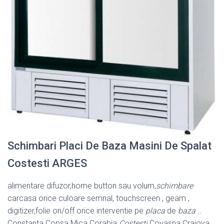
Schimbari Placi De Baza Masini De Spalat
Costesti ARGES
alimentare difuzor,home button sau volum,
schimbare
carcasa orice culoare semnal, touchscreen , geam ,
digitizer,folie on/off orice interventie pe
placa
de
baza
..
Constanta Copsa Mica Corabia
Costesti
Covasna Craiova