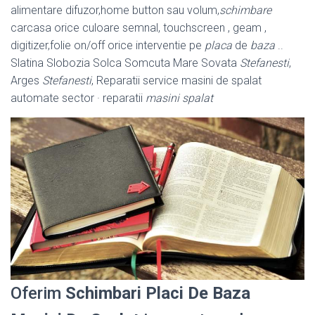
alimentare difuzor,home button sau volum,
schimbare
carcasa orice culoare semnal, touchscreen , geam ,
digitizer,folie on/off orice interventie pe
placa
de
baza
..
Slatina Slobozia Solca Somcuta Mare Sovata
Stefanesti
,
Arges
Stefanesti
, Reparatii service masini de spalat
automate sector · reparatii
masini spalat
Oferim
Schimbari Placi De Baza