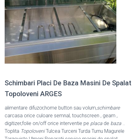
Schimbari Placi De Baza Masini De Spalat
Topoloveni ARGES
alimentare difuzor,home button sau volum,
schimbare
carcasa orice culoare semnal, touchscreen , geam ,
digitizer,folie on/off orice interventie pe
placa
de
baza
..
Toplita
Topoloveni
Tulcea Turceni Turda Turnu Magurele
Targoviste Ulmeni Reparatii service masini de spalat