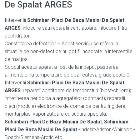
De Spalat ARGES
Interventii
Schimbari Placi De Baza Masini De Spalat
ARGES
: inlocuire sau reparatii ventilatoare; inlocuire filtru
deshidrator.
Constatarea defectelor – Acest serviciu se refera la
situatiile de non-defect ce nu pot fi incadrate in interventiile
de mai jos.
Scopul acestui aparat a fost de la inceput pastrarea
alimentelor la temperature de doar cateva grade peste 0.
Interventii
Schimbari Placi De Baza Masini De Spalat
ARGES
: reparatii abatitoare de temperaturi (blast-chillere);
intretinerea periodica a agregatelor (contract); reparatii
placi (module) electronice de comanda pentru frigidere;
montaj placi vaporizatoare cu sudura speciala;
Schimbari Placi De Baza Masini De Spalat
,
Schimbam
Placi De Baza Masini De Spalat
-Indesit-Ariston-Whirlpool-
Bosch-Siemens-Arctic etc..