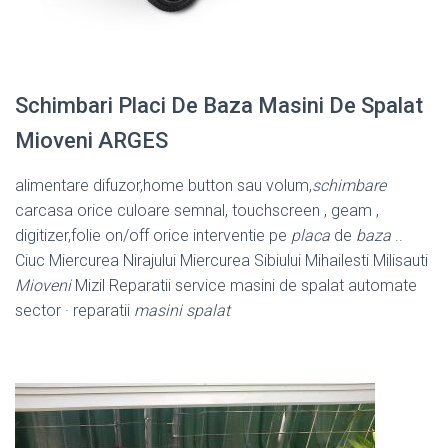
Schimbari Placi De Baza Masini De Spalat
Mioveni ARGES
alimentare difuzor,home button sau volum,
schimbare
carcasa orice culoare semnal, touchscreen , geam ,
digitizer,folie on/off orice interventie pe
placa
de
baza
..
Ciuc Miercurea Nirajului Miercurea Sibiului Mihailesti Milisauti
Mioveni
Mizil Reparatii service masini de spalat automate
sector · reparatii
masini spalat