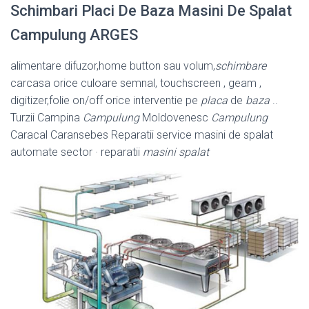
Schimbari Placi De Baza Masini De Spalat
Campulung ARGES
alimentare difuzor,home button sau volum,
schimbare
carcasa orice culoare semnal, touchscreen , geam ,
digitizer,folie on/off orice interventie pe
placa
de
baza
..
Turzii Campina
Campulung
Moldovenesc
Campulung
Caracal Caransebes Reparatii service masini de spalat
automate sector · reparatii
masini spalat