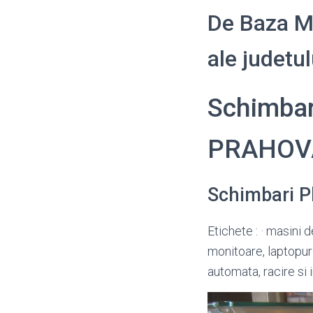
De Baza Ma
ale judet
Schimbar
PRAHOV
Schimbari P
Etichete : · masini 
monitoare, laptopur
automata, racire si i