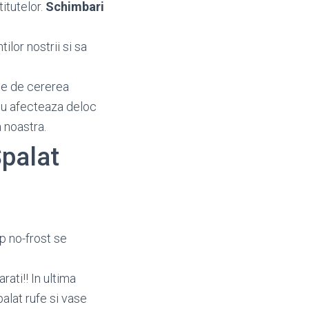
titutelor.
Schimbari
ilor nostrii si sa
ie de cererea
i nu afecteaza deloc
 noastra.
Spalat
ip no-frost se
ati!! In ultima
alat rufe si vase