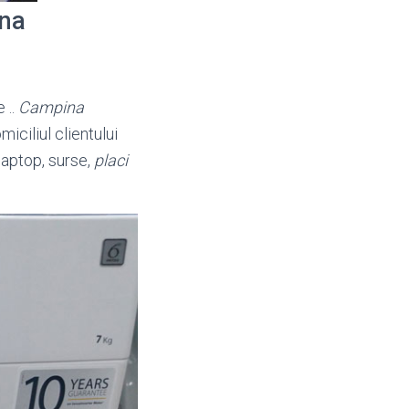
ina
 ..
Campina
iciliul clientului
laptop, surse,
placi