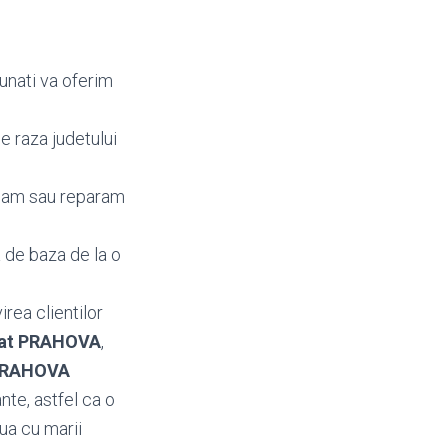
unati va oferim
e raza judetului
mbam sau reparam
 de baza de la o
irea clientilor
alat PRAHOVA
,
 PRAHOVA
te, astfel ca o
ua cu marii