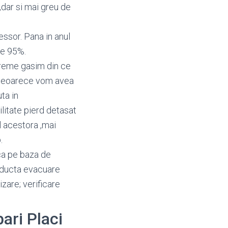
,dar si mai greu de
ssor. Pana in anul
te 95%.
 vreme gasim din ce
, deoarece vom avea
ta in
litate pierd detasat
l acestora ,mai
.
ica pe baza de
onducta evacuare
zare; verificare
bari Placi