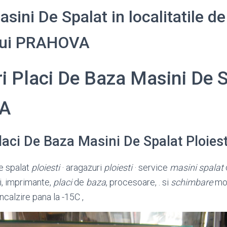
sini De Spalat in localitatile de
ului PRAHOVA
i Placi De Baza Masini De 
A
laci De Baza Masini De Spalat Ploie
de spalat
ploiesti
· aragazuri
ploiesti
· service
masini spalat
i, imprimante,
placi
de
baza
, procesoare, . si
schimbare
mod
ncalzire pana la -15C ,