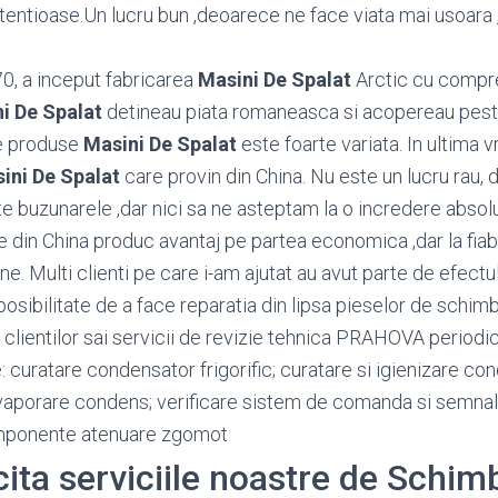
etentioase.Un lucru bun ,deoarece ne face viata mai usoara 
70, a inceput fabricarea
Masini De Spalat
Arctic cu compre
i De Spalat
detineau piata romaneasca si acopereau pes
e produse
Masini De Spalat
este foarte variata. In ultima
ini De Spalat
care provin din China. Nu este un lucru rau
e buzunarele ,dar nici sa ne asteptam la o incredere absolu
e din China produc avantaj pe partea economica ,dar la fiabi
e. Multi clienti pe care i-am ajutat au avut parte de efectu
osibilitate de a face reparatia din lipsa pieselor de schimb
 clientilor sai servicii de revizie tehnica PRAHOVA period
: curatare condensator frigorific; curatare si igienizare c
vaporare condens; verificare sistem de comanda si semnali
omponente atenuare zgomot
cita serviciile noastre de Schim