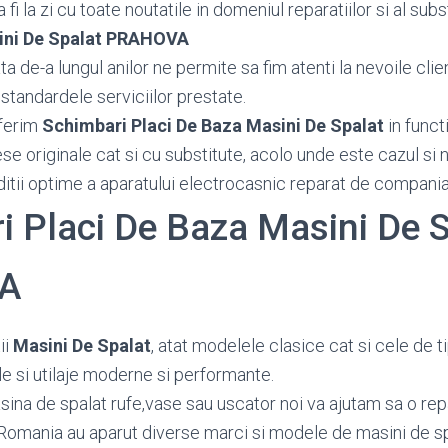
fi la zi cu toate noutatile in domeniul reparatiilor si al subs
sini De Spalat PRAHOVA
 de-a lungul anilor ne permite sa fim atenti la nevoile client
standardele serviciilor prestate.
ferim
Schimbari Placi De Baza Masini De Spalat
in funct
piese originale cat si cu substitute, acolo unde este cazul s
ditii optime a aparatului electrocasnic reparat de compania
i Placi De Baza Masini De 
A
ii
Masini De Spalat
, atat modelele clasice cat si cele de t
e si utilaje moderne si performante.
sina de spalat rufe,vase sau uscator noi va ajutam sa o repar
Romania au aparut diverse marci si modele de masini de sp