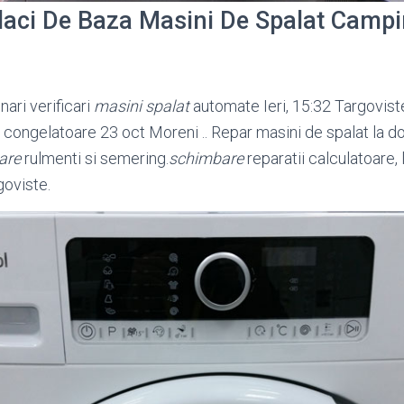
laci De Baza Masini De Spalat Camp
nari verificari
masini spalat
automate Ieri, 15:32 Targoviste
si congelatoare 23 oct Moreni .. Repar masini de spalat la dom
are
rulmenti si semering.
schimbare
reparatii calculatoare, 
goviste
.