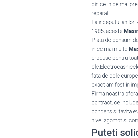
din ce in ce mai pr
reparat.
La inceputul anilor 
1985, aceste
Masin
Piata de consum d
in ce mai multe
Mas
produse pentru toat
ele.Electrocasnicel
fata de cele europen
exact am fost in imp
Firma noastra ofera
contract, ce include
condens si tavita e
nivel zgomot si c
Puteti soli