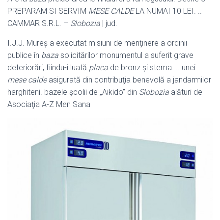
PREPARAM SI SERVIM
MESE CALDE
LA NUMAI 10 LEI. ..
CAMMAR S.R.L. –
Slobozia
| jud.
I.J.J. Mureş a executat misiuni de menţinere a ordinii
publice în
baza
solicitărilor monumentul a suferit grave
deteriorări, fiindu-i luată
placa
de bronz şi stema. .. unei
mese calde
asigurată din contribuţia benevolă a jandarmilor
harghiteni. bazele şcolii de „Aikido” din
Slobozia
alături de
Asociaţia A-Z Men Sana