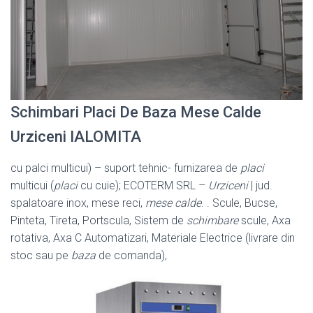
Schimbari Placi De Baza Mese Calde
Urziceni IALOMITA
cu palci multicui) – suport tehnic- furnizarea de
placi
multicui (
placi
cu cuie); ECOTERM SRL –
Urziceni
| jud.
spalatoare inox, mese reci,
mese calde
. . Scule, Bucse,
Pinteta, Tireta, Portscula, Sistem de
schimbare
scule, Axa
rotativa, Axa C Automatizari, Materiale Electrice (livrare din
stoc sau pe
baza
de comanda),