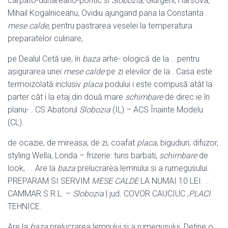
carpato-dunareano-pontic si
Slobozia
, Giurgeni, Harsova,
Mihail Kogalniceanu, Ovidiu ajungand pana la Constanta .
mese calde
, pentru pastrarea veselei la temperatura
preparatelor culinare,
pe Dealul Cetă uie, în
baza
arhe- ologică de la .. pentru
asigurarea unei
mese calde
pe zi elevilor de la . Casa este
termoizolată inclusiv
placa
podului i este compusă atât la
parter cât i la etaj din două mare
schimbare
de direc ie în
planu- . CS Abatorul
Slobozia
(IL) – ACS Înainte Modelu
(CL).
de ocazie, de mireasa, de zi, coafat
placa
, bigudiuri, difuzor,
styling Wella, Londa – frizerie: tuns barbati,
schimbare
de
look, . . Are la
baza
prelucrarea lemnului si a rumegusului.
PREPARAM SI SERVIM
MESE CALDE
LA NUMAI 10 LEI. ..
CAMMAR S.R.L. –
Slobozia
| jud. COVOR CAUCIUC ,
PLACI
TEHNICE.
Are la
baza
prelucrarea lemnului si a rumegusului. Detine o