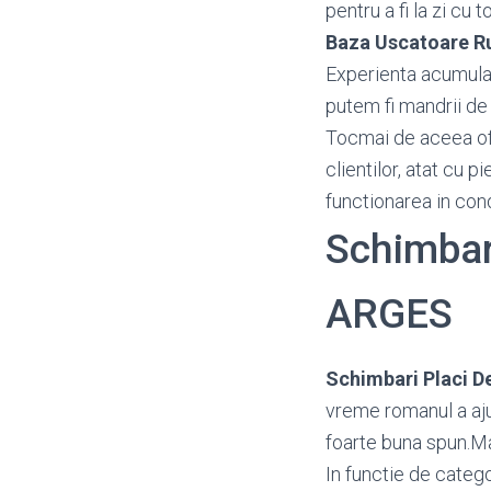
pentru a fi la zi cu 
Baza Uscatoare R
Experienta acumulata
putem fi mandrii de 
Tocmai de aceea o
clientilor, atat cu 
functionarea in con
Schimbar
ARGES
Schimbari Placi D
vreme romanul a aju
foarte buna spun.Ma
In functie de categ