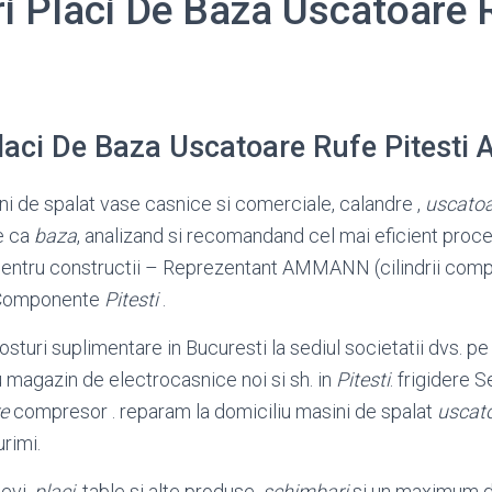
i Placi De Baza Uscatoare 
laci De Baza Uscatoare Rufe Pitesti
ini de spalat vase casnice si comerciale, calandre ,
uscatoa
te ca
baza
, analizand si recomandand cel mai eficient proc
 pentru constructii – Reprezentant AMMANN (cilindrii comp
l Componente
Pitesti
.
osturi suplimentare in Bucuresti la sediul societatii dvs. p
 magazin de electrocasnice noi si sh. in
Pitesti
. frigidere 
e
compresor . reparam la domiciliu masini de spalat
uscato
rimi.
evi,
placi
, table si alte produse.
schimbari
si un maximum de