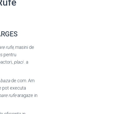
Rufe
 ARGES
re rufe
, masini de
es pentru
actori,
placi
. a
e
baza
de com. Am
Se pot executa
are rufe
aragaze in
 eficienta in