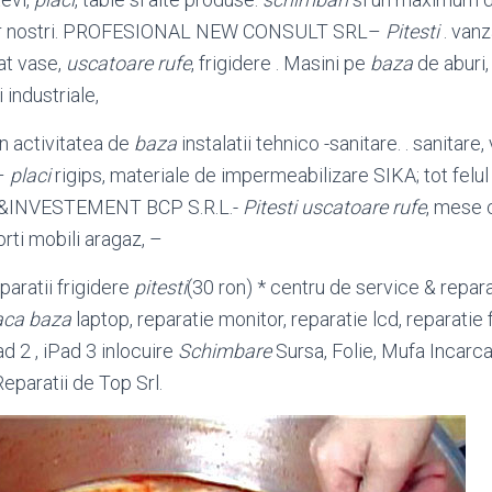
ilor nostri. PROFESIONAL NEW CONSULT SRL
–
Pitesti
. vanz
at vase,
uscatoare rufe
, frigidere . Masini pe
baza
de aburi,
 industriale,
in activitatea de
baza
instalatii tehnico -sanitare. . sanitare, 
 –
placi
rigips, materiale de impermeabilizare SIKA; tot felul 
NVESTEMENT BCP S.R.L.-
Pitesti
uscatoare rufe
, mese 
orti mobili aragaz, –
paratii frigidere
pitesti
(30 ron) * centru de service & reparat
aca baza
laptop, reparatie monitor, reparatie lcd, reparatie fu
ad 2 , iPad 3 inlocuire
Schimbare
Sursa, Folie, Mufa Incarca
eparatii de Top Srl.