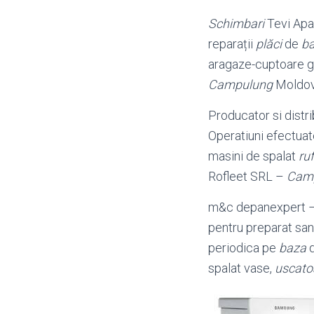
Schimbari
Tevi Apa R
reparații
plăci
de
b
aragaze-cuptoare g
Campulung
Moldov
Producator si distri
Operatiuni efectuat
masini de spalat
ru
Rofleet SRL –
Cam
m&c depanexpert 
pentru preparat sand
periodica pe
baza
d
spalat vase,
uscato