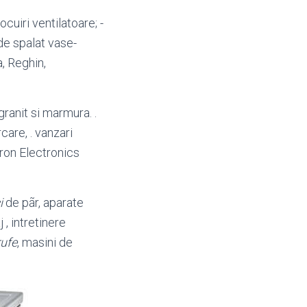
ocuiri ventilatoare; -
de spalat vase-
a, Reghin,
granit si marmura. .
care, . vanzari
Acron Electronics
i
de pãr, aparate
, intretinere
rufe
, masini de