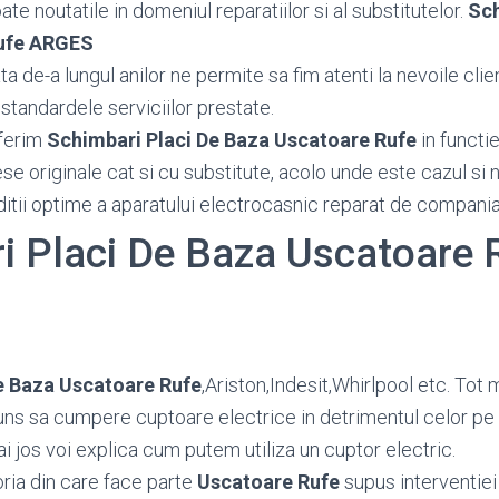
toate noutatile in domeniul reparatiilor si al substitutelor.
Sch
ufe ARGES
 de-a lungul anilor ne permite sa fim atenti la nevoile client
standardele serviciilor prestate.
ferim
Schimbari Placi De Baza Uscatoare Rufe
in functi
piese originale cat si cu substitute, acolo unde este cazul s
ditii optime a aparatului electrocasnic reparat de compania
i Placi De Baza Uscatoare 
e Baza Uscatoare Rufe
,Ariston,Indesit,Whirlpool etc. Tot 
ns sa cumpere cuptoare electrice in detrimentul celor pe
i jos voi explica cum putem utiliza un cuptor electric.
oria din care face parte
Uscatoare Rufe
supus interventiei