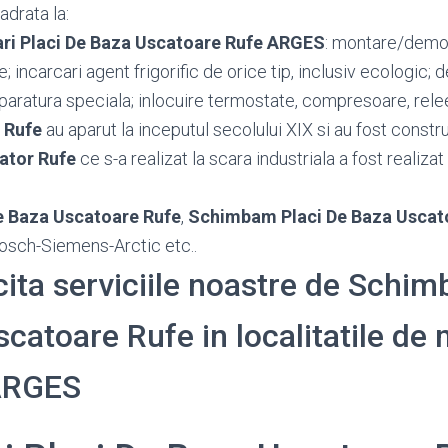
adrata la:
ri Placi De Baza Uscatoare Rufe ARGES
: montare/demo
le; incarcari agent frigorific de orice tip, inclusiv ecologic;
aparatura speciala; inlocuire termostate, compresoare, rele
 Rufe
au aparut la inceputul secolului XIX si au fost construi
ator Rufe
ce s-a realizat la scara industriala a fost realizat
e Baza Uscatoare Rufe
,
Schimbam Placi De Baza Uscat
osch-Siemens-Arctic etc..
cita serviciile noastre de Schim
catoare Rufe in localitatile de m
 ARGES