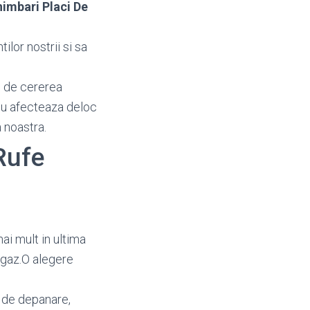
imbari Placi De
ilor nostrii si sa
e de cererea
i nu afecteaza deloc
 noastra.
Rufe
mai mult in ultima
 gaz.O alegere
 de depanare,