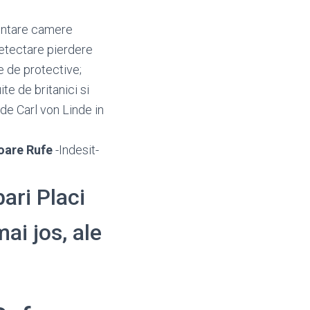
ntare camere
 detectare pierdere
e de protective;
te de britanici si
 de Carl von Linde in
oare Rufe
-Indesit-
bari Placi
ai jos, ale