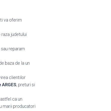
ti va oferim
raza judetului
m sau reparam
de baza de la un
irea clientilor
fe ARGES
, preturi si
astfel ca un
u marii producatori