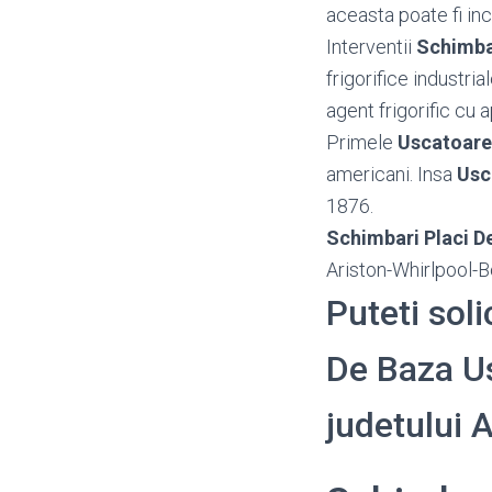
aceasta poate fi inc
Interventii
Schimba
frigorifice industria
agent frigorific cu 
Primele
Uscatoare
americani. Insa
Usc
1876.
Schimbari Placi D
Ariston-Whirlpool-B
Puteti soli
De Baza Us
judetului