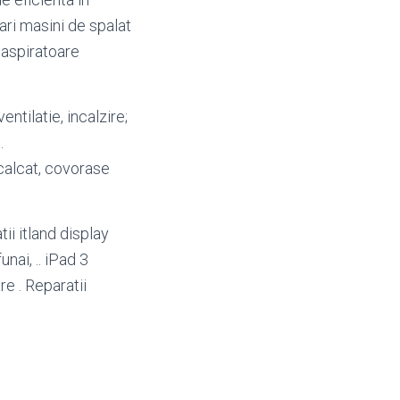
ari masini de spalat
 aspiratoare
ventilatie, incalzire;
.
calcat, covorase
ii itland display
nai, .. iPad 3
re . Reparatii