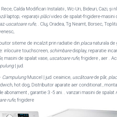
ece, Calda Modificari Instalatii , Wc-Uri, Bideuri, Cazi, și nl
ază
laptop; -reparații
plăci
video de spalat-frigidere-masini 
az-
uscatoare rufe
, .. Cluj, Oradea, Tg Neamt, Borsec, Toplit
enesc,
buitor siteme de incalzit prin radiatie din
placa
naturala de 
e: inlocuire touchscreen,
schimbare
display, reparatie incar
fe
, masini de spalat vase,
uscatoare rufe
, frigidere , aer .. 
pulung
| jud.
–
Campulung
Muscel | jud. ceainice,
uscãtoare
de pãr,
plac
wich, hot dog, Distribuitor aparate aer conditionat , montaj 
e abonament , garantie 3 -5 ani. .. vanzari masini de spalat
are rufe
, frigidere