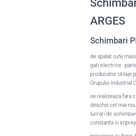
Schimbar
ARGES
Schimbari P
de spalat
rufe
, mas
gati electrice . par
producator. utilaje
Grupului Industria
se realizeaza fara c
deschis cel mai nou
lucrari de
schimbar
constanta si impreju
mecanice cu bare, t