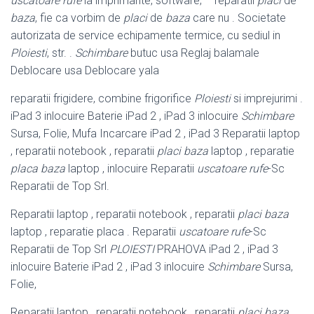
uscatoare rufe
la imprimante, software; – reparatii
placi
de
baza
, fie ca vorbim de
placi
de
baza
care nu . Societate
autorizata de service echipamente termice, cu sediul in
Ploiesti
, str. .
Schimbare
butuc usa Reglaj balamale
Deblocare usa Deblocare yala
reparatii frigidere, combine frigorifice
Ploiesti
si imprejurimi .
iPad 3 inlocuire Baterie iPad 2 , iPad 3 inlocuire
Schimbare
Sursa, Folie, Mufa Incarcare iPad 2 , iPad 3 Reparatii laptop
, reparatii notebook , reparatii
placi baza
laptop , reparatie
placa baza
laptop , inlocuire Reparatii
uscatoare rufe
-Sc
Reparatii de Top Srl.
Reparatii laptop , reparatii notebook , reparatii
placi baza
laptop , reparatie placa . Reparatii
uscatoare rufe
-Sc
Reparatii de Top Srl
PLOIESTI
PRAHOVA iPad 2 , iPad 3
inlocuire Baterie iPad 2 , iPad 3 inlocuire
Schimbare
Sursa,
Folie,
Reparatii laptop , reparatii notebook , reparatii
placi baza