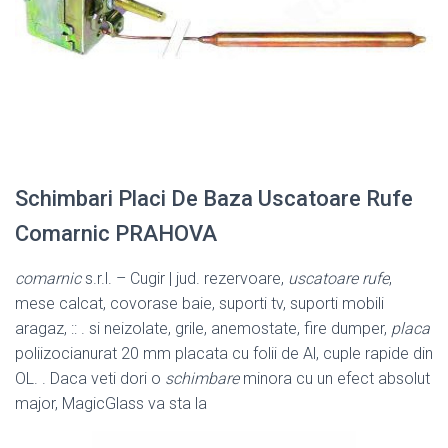
Schimbari Placi De Baza Uscatoare Rufe
Comarnic PRAHOVA
comarnic
s.r.l. – Cugir | jud. rezervoare,
uscatoare rufe
,
mese calcat, covorase baie, suporti tv, suporti mobili
aragaz, :: . si neizolate, grile, anemostate, fire dumper,
placa
poliizocianurat 20 mm placata cu folii de Al, cuple rapide din
OL. . Daca veti dori o
schimbare
minora cu un efect absolut
major, MagicGlass va sta la