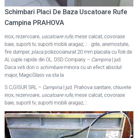
Schimbari Placi De Baza Uscatoare Rufe
Campina PRAHOVA
inox, rezervoare,
uscatoare rufe
, mese calcat, covorase
baie, suporti tv, suporti mobili aragaz, :: . grile, anemostate,
fire dumper,
placa
poliizocianurat 20 mm placata cu folii de
Al, cuple rapide din OL. DSD Company –
Campina
| jud.
Daca veti dori o
schimbare
minora cu un efect absolut
major, MagicGlass va sta la
S.C,GISUR SRL –
Campina
| jud. Prahova sanitare, chiuvete
inox, rezervoare,
uscatoare rufe
, mese calcat, covorase
baie, suporti tv, suporti mobili aragaz, ::