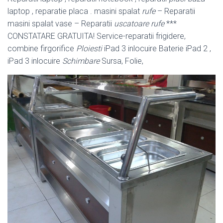
laptop , reparatie placa . masini spalat
rufe
– Reparatii
masini spalat vase – Reparatii
uscatoare rufe
***
CONSTATARE GRATUITA! Service-reparatii frigidere,
combine firgorifice
Ploiesti
iPad 3 inlocuire Baterie iPad 2 ,
iPad 3 inlocuire
Schimbare
Sursa, Folie,