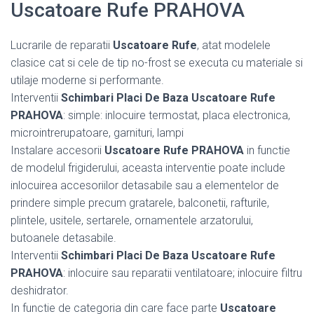
Uscatoare Rufe PRAHOVA
Lucrarile de reparatii
Uscatoare Rufe
, atat modelele
clasice cat si cele de tip no-frost se executa cu materiale si
utilaje moderne si performante.
Interventii
Schimbari Placi De Baza Uscatoare Rufe
PRAHOVA
: simple: inlocuire termostat, placa electronica,
microintrerupatoare, garnituri, lampi
Instalare accesorii
Uscatoare Rufe PRAHOVA
in functie
de modelul frigiderului, aceasta interventie poate include
inlocuirea accesoriilor detasabile sau a elementelor de
prindere simple precum gratarele, balconetii, rafturile,
plintele, usitele, sertarele, ornamentele arzatorului,
butoanele detasabile.
Interventii
Schimbari Placi De Baza Uscatoare Rufe
PRAHOVA
: inlocuire sau reparatii ventilatoare; inlocuire filtru
deshidrator.
In functie de categoria din care face parte
Uscatoare