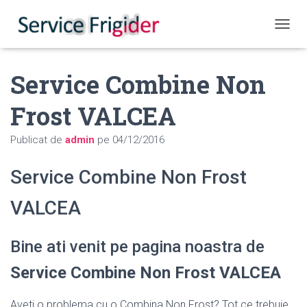
COMUT
Service Combine Non
Frost VALCEA
Publicat de
admin
pe
04/12/2016
Service Combine Non Frost
VALCEA
Bine ati venit pe pagina noastra de
Service Combine Non Frost VALCEA
Aveti o problema cu o Combina Non Frost? Tot ce trebuie