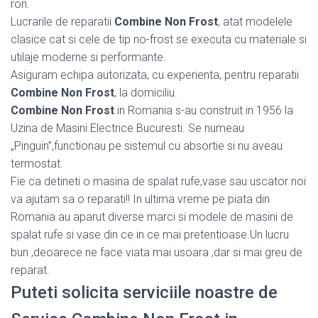
ron.
Lucrarile de reparatii
Combine Non Frost
, atat modelele
clasice cat si cele de tip no-frost se executa cu materiale si
utilaje moderne si performante.
Asiguram echipa autorizata, cu experienta, pentru reparatii
Combine Non Frost
, la domiciliu.
Combine Non Frost
in Romania s-au construit in 1956 la
Uzina de Masini Electrice Bucuresti. Se numeau
„Pinguin”,functionau pe sistemul cu absortie si nu aveau
termostat.
Fie ca detineti o masina de spalat rufe,vase sau uscator noi
va ajutam sa o reparati!! In ultima vreme pe piata din
Romania au aparut diverse marci si modele de masini de
spalat rufe si vase din ce in ce mai pretentioase.Un lucru
bun ,deoarece ne face viata mai usoara ,dar si mai greu de
reparat.
Puteti solicita serviciile noastre de