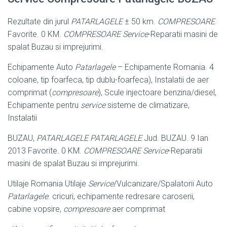
Rezultate din jurul
PATARLAGELE
± 50 km.
COMPRESOARE
.
Favorite. 0 KM.
COMPRESOARE
Service
-Reparatii masini de
spalat Buzau si imprejurimi.
Echipamente Auto
Patarlagele
– Echipamente Romania. 4
coloane, tip foarfeca
, tip dublu-foarfeca), Instalatii de aer
comprimat (
compresoare
), Scule injectoare benzina/diesel,
Echipamente pentru
service
sisteme de climatizare,
Instalatii
BUZAU,
PATARLAGELE PATARLAGELE
Jud. BUZAU. 9 Ian
2013 Favorite. 0 KM.
COMPRESOARE
Service
-Reparatii
masini de spalat Buzau si imprejurimi.
Utilaje Romania Utilaje
Service
/Vulcanizare/Spalatorii Auto
Patarlagele
. cricuri
, echipamente redresare caroserii,
cabine vopsire,
compresoare
aer comprimat