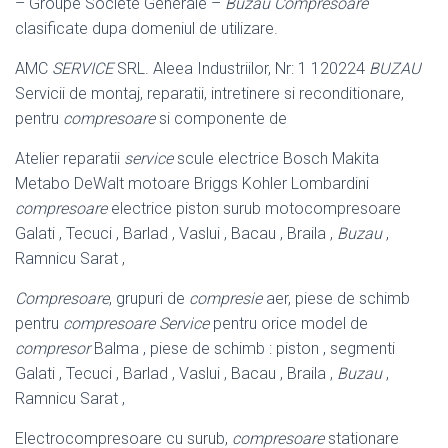
– Groupe Société Générale –
Buzau
Compresoare
clasificate dupa domeniul de utilizare.
AMC
SERVICE
SRL. Aleea Industriilor, Nr: 1 120224
BUZAU
Servicii de montaj, reparatii, intretinere si reconditionare,
pentru
compresoare
si componente de
Atelier reparatii
service
scule electrice Bosch Makita
Metabo DeWalt motoare Briggs Kohler Lombardini
compresoare
electrice piston surub motocompresoare
Galati , Tecuci , Barlad , Vaslui , Bacau , Braila ,
Buzau
,
Ramnicu Sarat ,
Compresoare
, grupuri de
compresie
aer, piese de schimb
pentru
compresoare
Service
pentru orice model de
compresor
Balma , piese de schimb : piston , segmenti
Galati , Tecuci , Barlad , Vaslui , Bacau , Braila ,
Buzau
,
Ramnicu Sarat ,
Electrocompresoare cu surub,
compresoare
stationare