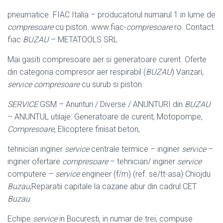
pneumatice. FIAC Italia – producatorul numarul 1 in lume de
compresoare
cu piston. www.fiac-
compresoare
.ro. Contact.
fiac
BUZAU
– METATOOLS SRL
Mai gasiti compresoare aer si generatoare curent. Oferte
din categoria compresor aer respirabil (
BUZAU
) Vanzari,
service compresoare
cu surub si piston.
SERVICE
GSM – Anunturi / Diverse / ANUNTURI din
BUZAU
– ANUNTUL utilaje: Generatoare de curent, Motopompe,
Compresoare
, Elicoptere finisat beton,
tehnician inginer
service
centrale termice – inginer
service
–
inginer ofertare
compresoare
– tehnician/ inginer
service
computere –
service
engineer (f/m) (ref. se/tt-asa) Chiojdu
Buzau
,Reparatii capitale la cazane abur din cadrul CET
Buzau
.
Echipe
service
in Bucuresti, in numar de trei, compuse