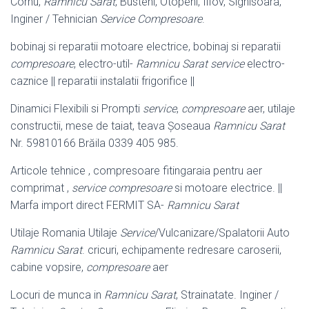
Cornu,
Ramnicu Sarat
, Busteni, Otopeni, Ilfov, Sighisoara,
Inginer / Tehnician
Service Compresoare
.
bobinaj si reparatii motoare electrice, bobinaj si reparatii
compresoare
, electro-
util-
Ramnicu Sarat service
electro-
caznice || reparatii instalatii frigorifice ||
Dinamici Flexibili si Prompti
service
,
compresoare
aer, utilaje
constructii, mese de taiat, teava Şoseaua
Ramnicu Sarat
Nr. 59810166 Brăila 0339 405 985.
Articole tehnice , compresoare fitingaraia pentru aer
comprimat ,
service compresoare
si motoare electrice. ||
Marfa import direct FERMIT SA-
Ramnicu Sarat
Utilaje Romania Utilaje
Service
/Vulcanizare/Spalatorii Auto
Ramnicu Sarat
. cricuri, echipamente redresare caroserii,
cabine vopsire,
compresoare
aer
Locuri de munca in
Ramnicu Sarat
, Strainatate. Inginer /