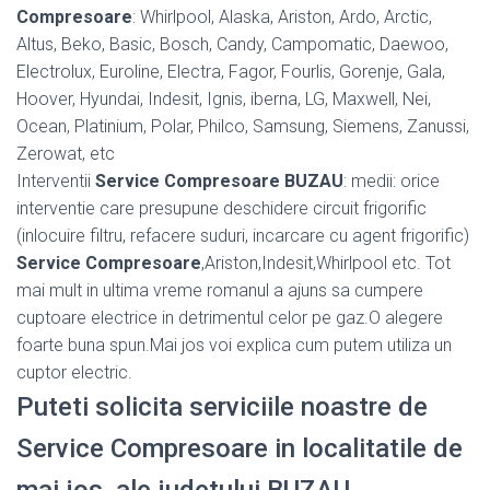
Compresoare
: Whirlpool, Alaska, Ariston, Ardo, Arctic,
Altus, Beko, Basic, Bosch, Candy, Campomatic, Daewoo,
Electrolux, Euroline, Electra, Fagor, Fourlis, Gorenje, Gala,
Hoover, Hyundai, Indesit, Ignis, iberna, LG, Maxwell, Nei,
Ocean, Platinium, Polar, Philco, Samsung, Siemens, Zanussi,
Zerowat, etc
Interventii
Service Compresoare BUZAU
: medii: orice
interventie care presupune deschidere circuit frigorific
(inlocuire filtru, refacere suduri, incarcare cu agent frigorific)
Service Compresoare
,Ariston,Indesit,Whirlpool etc. Tot
mai mult in ultima vreme romanul a ajuns sa cumpere
cuptoare electrice in detrimentul celor pe gaz.O alegere
foarte buna spun.Mai jos voi explica cum putem utiliza un
cuptor electric.
Puteti solicita serviciile noastre de
Service Compresoare in localitatile de
mai jos, ale judetului BUZAU