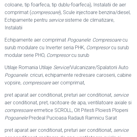
coloane, tip foarfeca, tip dublu-foarfeca), Instalatii de aer
comprimat (
compresoare
), Scule injectoare benzina/diesel,
Echipamente pentru
service
sisteme de climatizare,
Instalatii
Echipamente aer comprimat
Pogoanele
:
Compresoare
cu
surub modulare cu Inverter seria PHK,
Compresor
cu surub
modular serie PHO,
Compresor
cu surub
Utilaje Romania Utilaje
Service
/Vulcanizare/Spalatorii Auto
Pogoanele
. cricuri, echipamente redresare caroserii, cabine
vopsire,
compresoare
aer comprimat,
pret aparat aer conditionat, preturi aer conditionat,
service
aer conditionat, pret, racitoare de apa, ventilatoare axiale si
compresoare
ermetice SCROLL, Olt Pitesti Ploiesti Plopeni
Pogoanele
Predeal Pucioasa Radauti Ramnicu Sarat
pret aparat aer conditionat, preturi aer conditionat,
service