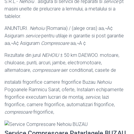
S.R.L.-
Nehoiu
. asigura si servicii de reparatii si
service
pt
masini unelte de prelucrare a lemnului, a metalului si a
tablelor.
ANUNTURI.
Nehoiu
(Romania) / (alege oras) aa‚¬A¢
Asiguram
service
pentru utilaje in garantie si post garantie
aa‚¬A¢ Asiguram
Compresoare
aa‚¬A ¢
Rezultate din jurul
NEHOIU
± 50 km DAEWOO. motoare,
chiuloase, punti, arcuri, jambe, electromotoare,
alternatoare,
compresoare
aer conditionat, casete de
instalatii frigorifice camere frigorifice Buzau
Nehoiu
Pogoanele Ramnicu Sarat, oferte, Instalam echipamente
frigorifice executam lucrari de montaj,
service
, lazi
frigorifice, camere frigorifice, automatizari frigorifice,
compresoare
frigorifice,
Service Compresoare Patarlagele BUZAU