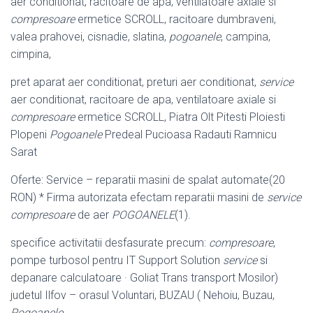
aer conditionat, racitoare de apa, ventilatoare axiale si
compresoare
ermetice SCROLL, racitoare dumbraveni,
valea prahovei, cisnadie, slatina,
pogoanele
, campina,
cimpina,
pret aparat aer conditionat, preturi aer conditionat,
service
aer conditionat, racitoare de apa, ventilatoare axiale si
compresoare
ermetice SCROLL, Piatra Olt Pitesti Ploiesti
Plopeni
Pogoanele
Predeal Pucioasa Radauti Ramnicu
Sarat
Oferte: Service – reparatii masini de spalat automate(20
RON) * Firma autorizata efectam reparatii masini de
service
compresoare
de aer
POGOANELE
(1).
specifice activitatii desfasurate precum:
compresoare
,
pompe turbosol pentru IT Support Solution
service
si
depanare calculatoare · Goliat Trans transport Mosilor)
judetul Ilfov – orasul Voluntari, BUZAU ( Nehoiu, Buzau,
Pogoanele
,