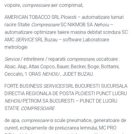
vopsire,
compresoare
aer comprimat,
AMERICAN TOBACCO SRL Ploiesti – automatizare turnuri
racire Statie
Compresoare
SC NIKMOB SA
Nehoiu
–
automatizare optimizare taiere masina debitat scindura SC
AMC
SERVICE
SRL Buzau – software Laboratoare
metrologie
Service
/ intretinere / reparatii
compresoare
, uscatoare :
Abac, Alup, Atlas Copco, Bauer, Becker, Boge, Bottarini,
Ceccato, 1 ORAS
NEHOIU
, JUDET BUZAU.
FORTE BUSINESS
SERVICES
SRL BUCURESTI SUCURSALA
DIRECTIA REGIONALA DE POSTA PLOIESTI PUNCT LUCRU
NEHOIU
PETROM SA BUCURESTI – PUNCT DE LUCRU
STATIE
COMPRESOARE
de apa,
compresoare
si scule pneumatice, generatoare de
curent, echipamente de prelucrarea lemnului, MC PRO