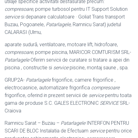
utilaje specifice activitatii desfasurate precum:
compresoare
, pompe turbosol pentru IT Support Solution
service
si depanare calculatoare · Goliat Trans transport
Buzau, Pogoanele,
Patarlagele
, Ramnicu Sarat) judetul
CALARASI (
Ulmu,
aparate sudurã, ventilatoare, motoare lift, hidrofoare,
compresoare
, pompe piscina, MARICOR COMTURISM SRL-
Patarlagele
Oferim servicii de curatare si tratare a apei din
piscina , constructie si
service
piscine, montaj saune , spa.
GRUP2A-
Patarlagele
frigorifice, camere frigorifice ,
electrocasnice, automatizare frigorifica
compresoare
frigorifice, oferind in prezent servicii de
service
pentru toata
gama de produse S.C. GALES ELECTRONIC
SERVICE
SRL-
Craiova
Ramnicu Sarat – Buzau –
Patarlagele
INTERFON PENTRU
SCARI DE BLOC Instalatia de Efectuam
service
pentru orice