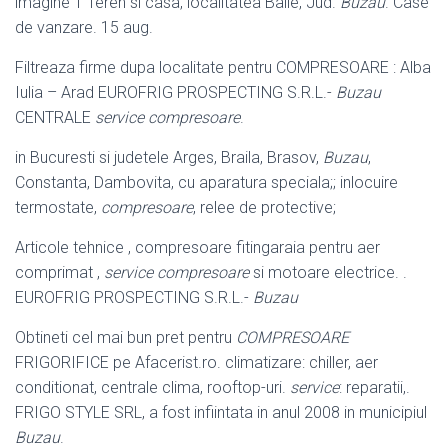
imagine 1 Teren si casa, localitatea Baile, Jud.
Buzau
. Case
de vanzare. 15 aug.
Filtreaza firme dupa localitate pentru COMPRESOARE : Alba
Iulia – Arad EUROFRIG PROSPECTING S.R.L.-
Buzau
CENTRALE
service compresoare
.
in Bucuresti si judetele Arges, Braila, Brasov,
Buzau
,
Constanta, Dambovita, cu aparatura speciala;; inlocuire
termostate,
compresoare
, relee de protective;
Articole tehnice , compresoare fitingaraia pentru aer
comprimat ,
service compresoare
si motoare electrice. .
EUROFRIG PROSPECTING S.R.L.-
Buzau
Obtineti cel mai bun pret pentru
COMPRESOARE
FRIGORIFICE pe Afacerist.ro. climatizare: chiller, aer
conditionat, centrale clima, rooftop-uri.
service
: reparatii,
.
FRIGO STYLE SRL, a fost infiintata in anul 2008 in municipiul
Buzau
.