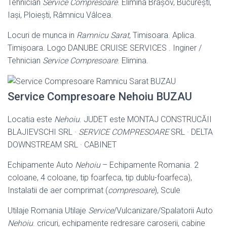
Tehnician
Service Compresoare
. Elimina Brașov, București,
Iași, Ploiești, Râmnicu Vâlcea.
Locuri de munca in
Ramnicu Sarat
, Timisoara. Aplica.
Timișoara. Logo DANUBE CRUISE SERVICES . Inginer /
Tehnician
Service Compresoare
. Elimina.
Service Compresoare Nehoiu BUZAU
Locatia este
Nehoiu
. JUDET este MONTAJ CONSTRUCĂII
BLAJIEVSCHI SRL ·
SERVICE COMPRESOARE
SRL · DELTA
DOWNSTREAM SRL · CABINET
Echipamente Auto
Nehoiu
– Echipamente Romania. 2
coloane, 4 coloane, tip foarfeca, tip dublu-foarfeca),
Instalatii de aer comprimat (
compresoare
), Scule
Utilaje Romania Utilaje
Service
/Vulcanizare/Spalatorii Auto
Nehoiu
. cricuri, echipamente redresare caroserii, cabine