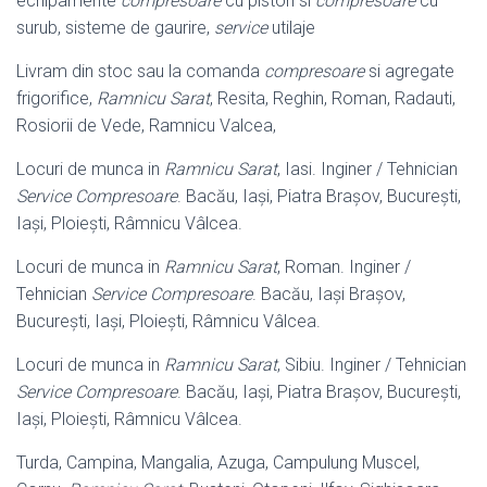
echipamente
compresoare
cu piston si
compresoare
cu
surub, sisteme de gaurire,
service
utilaje
Livram din stoc sau la comanda
compresoare
si agregate
frigorifice,
Ramnicu Sarat
, Resita, Reghin, Roman, Radauti,
Rosiorii de Vede, Ramnicu Valcea,
Locuri de munca in
Ramnicu Sarat
, Iasi. Inginer / Tehnician
Service Compresoare
. Bacău, Iași, Piatra Brașov, București,
Iași, Ploiești, Râmnicu Vâlcea.
Locuri de munca in
Ramnicu Sarat
, Roman. Inginer /
Tehnician
Service Compresoare
. Bacău, Iași Brașov,
București, Iași, Ploiești, Râmnicu Vâlcea.
Locuri de munca in
Ramnicu Sarat
, Sibiu. Inginer / Tehnician
Service Compresoare
. Bacău, Iași, Piatra Brașov, București,
Iași, Ploiești, Râmnicu Vâlcea.
Turda, Campina, Mangalia, Azuga, Campulung Muscel,