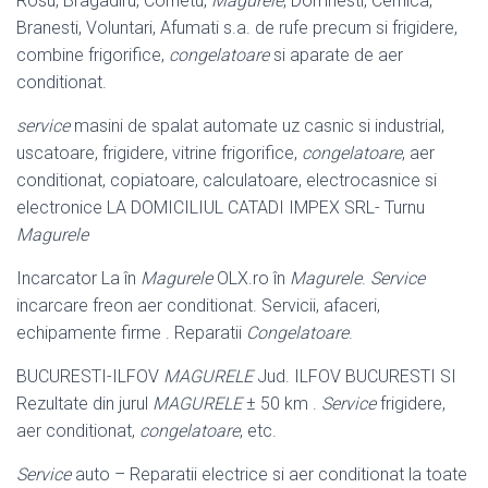
Rosu, Bragadiru, Cornetu,
Magurele
, Domnesti, Cernica,
Branesti, Voluntari, Afumati s.a. de rufe precum si frigidere,
combine frigorifice,
congelatoare
si aparate de aer
conditionat.
service
masini de spalat automate uz casnic si industrial,
uscatoare, frigidere, vitrine frigorifice,
congelatoare
, aer
conditionat, copiatoare, calculatoare, electrocasnice si
electronice LA DOMICILIUL CATADI IMPEX SRL- Turnu
Magurele
Incarcator La în
Magurele
OLX.ro în
Magurele
.
Service
incarcare freon aer conditionat. Servicii, afaceri,
echipamente firme . Reparatii
Congelatoare
.
BUCURESTI-ILFOV
MAGURELE
Jud. ILFOV BUCURESTI SI
Rezultate din jurul
MAGURELE
± 50 km .
Service
frigidere,
aer conditionat,
congelatoare
, etc.
Service
auto – Reparatii electrice si aer conditionat la toate