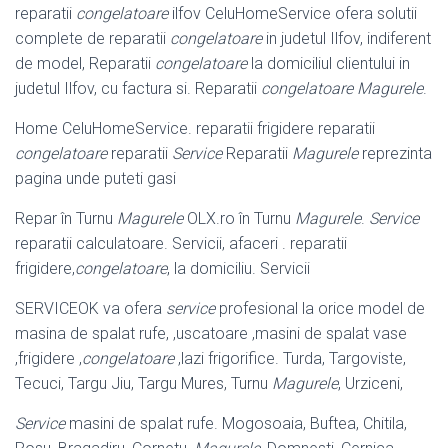
reparatii
congelatoare
ilfov CeluHomeService ofera solutii
complete de reparatii
congelatoare
in judetul Ilfov, indiferent
de model, Reparatii
congelatoare
la domiciliul clientului in
judetul Ilfov, cu factura si. Reparatii
congelatoare Magurele
.
Home CeluHomeService. reparatii frigidere reparatii
congelatoare
reparatii
Service
Reparatii
Magurele
reprezinta
pagina unde puteti gasi
Repar în Turnu
Magurele
OLX.ro în Turnu
Magurele
.
Service
reparatii calculatoare. Servicii, afaceri . reparatii
frigidere,
congelatoare
, la domiciliu. Servicii
SERVICEOK va ofera
service
profesional la orice model de
masina de spalat rufe
, ,uscatoare ,masini de spalat vase
,frigidere ,
congelatoare
,lazi frigorifice. Turda, Targoviste,
Tecuci, Targu Jiu, Targu Mures, Turnu
Magurele
, Urziceni,
Service
masini de spalat rufe. Mogosoaia, Buftea, Chitila,