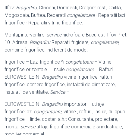
Ilfov:
Bragadiru
, Clinceni, Domnesti, Dragomiresti, Chitila,
Mogosoaia, Buftea, Reparatii
congelatoare
· Reparatii lazi
frigorifice · Reparatii vitrine frigorifice.
Montaj, interventii si
service
hidrofoare Bucuresti-Ilfov Pret:
10. Adresa:
Bragadiru
Reparatii frigidere,
congelatoare
,
combine frigorifice, indiferent de model,
frigorifice – Lãzi frigorifice ºi
congelatoare
– Vitrine
frigorifice orizontale – Insule
congelatoare
– Rafturi
EUROWESTLEIN-
Bragadiru
vitrine frigorifice, rafturi
frigorifice, camere frigorifice, instalatii de climatizare,
instalatii de ventilatie,
Service
–
EUROWESTLEIN-
Bragadiru
importator – utilaje
frigorifice:lazi
congelatoare
, vitrine , rafturi , insule, dulapuri
frigorifice – linde, costan a.h.t Consultanta, proiectare,
montaj
service
utilaje frigorifice comerciale si industriale,
mobilier comercial