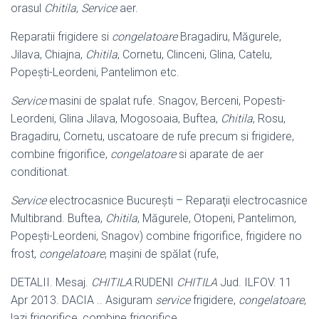
orasul
Chitila
,
Service
aer.
Reparatii frigidere si
congelatoare
Bragadiru, Măgurele,
Jilava, Chiajna,
Chitila
, Cornetu, Clinceni, Glina, Catelu,
Popești-Leordeni, Pantelimon etc.
Service
masini de spalat rufe. Snagov, Berceni, Popesti-
Leordeni, Glina Jilava, Mogosoaia, Buftea,
Chitila
, Rosu,
Bragadiru, Cornetu, uscatoare de rufe precum si frigidere,
combine frigorifice,
congelatoare
si aparate de aer
conditionat.
Service
electrocasnice Bucureşti – Reparaţii electrocasnice
Multibrand. Buftea,
Chitila
, Măgurele, Otopeni, Pantelimon,
Popeşti-Leordeni, Snagov) combine frigorifice, frigidere no
frost,
congelatoare
, maşini de spălat (rufe,
DETALII. Mesaj.
CHITILA
.RUDENI
CHITILA
Jud. ILFOV. 11
Apr 2013. DACIA .. Asiguram
service
frigidere,
congelatoare
,
lazi frigorifice, combine frigorifice