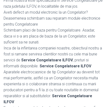
Firma noastra este specializata in Service Congelatoare pe
raza judetului ILFOV, in localitatiile de mai jos.
Aveti defect un modul electronic la un Congelator?
Deasemenea schimbam sau reparam module electronice
pentru Congelatoare
Schimbam placi de baza pentru Congelatoare. Asadar,
daca vi s-a ars placa de baza de la un Congelator, este
suficient sa ne sunati.
Inca de la infiintarea companiei noastre, obiectivul nostru a
fost si ramane servirea clientilor nostrii cu cele mai bune
servicii de
Service Congelatoare ILFOV
, preturi si
informatii disponibile.
Service Congelatoare ILFOV
Aparatele electrocasnice de tip Congelator au devenit tot
mai performante, astfel ca un Congelator necesita multa
experienta si o colaborare stransa si continuua cu marii
producatori pentru a fi la zi cu toate noutatile in domeniul
reparatiilor si al substitutelor.
Service Congelatoare
ILFOV