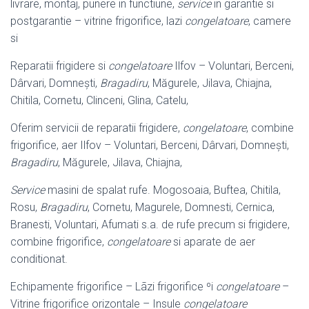
livrare, montaj, punere in functiune,
service
in garantie si
postgarantie – vitrine frigorifice, lazi
congelatoare
, camere
si
Reparatii frigidere si
congelatoare
Ilfov – Voluntari, Berceni,
Dârvari, Domnești,
Bragadiru
, Măgurele, Jilava, Chiajna,
Chitila, Cornetu, Clinceni, Glina, Catelu,
Oferim servicii de reparatii frigidere,
congelatoare
, combine
frigorifice, aer Ilfov – Voluntari, Berceni, Dârvari, Domnești,
Bragadiru
, Măgurele, Jilava, Chiajna,
Service
masini de spalat rufe. Mogosoaia, Buftea, Chitila,
Rosu,
Bragadiru
, Cornetu, Magurele, Domnesti, Cernica,
Branesti, Voluntari, Afumati s.a. de rufe precum si frigidere,
combine frigorifice,
congelatoare
si aparate de aer
conditionat.
Echipamente frigorifice – Lãzi frigorifice ºi
congelatoare
–
Vitrine frigorifice orizontale – Insule
congelatoare