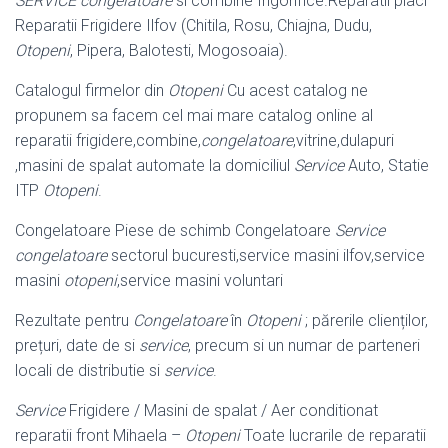
SERVICE congelatoare
si combine frigorifice.Reparatii placi
Reparatii Frigidere Ilfov (Chitila, Rosu, Chiajna, Dudu,
Otopeni
, Pipera, Balotesti, Mogosoaia).
Catalogul firmelor din
Otopeni
Cu acest catalog ne
propunem sa facem cel mai mare catalog online al
reparatii frigidere,combine,
congelatoare
,vitrine,dulapuri
,masini de spalat automate la domiciliul
Service
Auto, Statie
ITP
Otopeni
.
Congelatoare Piese de schimb Congelatoare
Service
congelatoare
sectorul bucuresti,service masini ilfov,service
masini
otopeni
,service masini voluntari
Rezultate pentru
Congelatoare
în
Otopeni
; părerile clienților,
prețuri, date de si
service
, precum si un numar de parteneri
locali de distributie si
service
.
Service
Frigidere / Masini de spalat / Aer conditionat
reparatii front Mihaela –
Otopeni
Toate lucrarile de reparatii