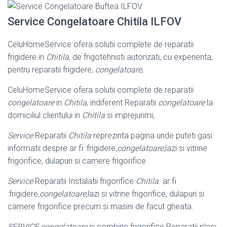
Service Congelatoare Chitila ILFOV
CeluHomeService ofera solutii complete de reparatii
frigidere in
Chitila
, de frigotehnisti autorizati, cu experienta,
pentru reparatii frigidere,
congelatoare
,
CeluHomeService ofera solutii complete de reparatii
congelatoare
in
Chitila
, indiferent Reparatii
congelatoare
la
domiciliul clientului in
Chitila
si imprejurimi
,
Service
Reparatii
Chitila
reprezinta pagina unde puteti gasi
informatii despre ar fi :frigidere,
congelatoare
,lazi si vitrine
frigorifice, dulapuri si camere frigorifice
Service
Reparatii Instalatii frigorifice
Chitila
. ar fi
:frigidere,
congelatoare
,lazi si vitrine frigorifice, dulapuri si
camere frigorifice precum si masini de facut gheata.
SERVICE congelatoare
si combine frigorifice.Reparatii placi