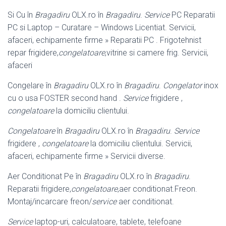
Si Cu în
Bragadiru
OLX.ro în
Bragadiru
.
Service
PC Reparatii
PC si Laptop – Curatare – Windows Licentiat. Servicii,
afaceri, echipamente firme » Reparatii PC . Frigotehnist
repar frigidere,
congelatoare
,vitrine si camere frig. Servicii,
afaceri
Congelare în
Bragadiru
OLX.ro în
Bragadiru
.
Congelator
inox
cu o usa FOSTER second hand .
Service
frigidere ,
congelatoare
la domiciliu clientului.
Congelatoare
în
Bragadiru
OLX.ro în
Bragadiru
.
Service
frigidere ,
congelatoare
la domiciliu clientului. Servicii,
afaceri, echipamente firme » Servicii diverse.
Aer Conditionat Pe în
Bragadiru
OLX.ro în
Bragadiru
.
Reparatii frigidere,
congelatoare
,aer conditionat.Freon.
Montaj/incarcare freon/
service
aer conditionat.
Service
laptop-uri, calculatoare, tablete, telefoane