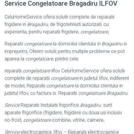
Service Congelatoare Bragadiru ILFOV
CeluHomeService ofera solutii complete de reparatii
frigidere in
Bragadiru
, de frigotehnisti autorizati, cu
experienta, pentru reparatii frigidere,
congelatoare
,
Reparatii
congelatoare
la domiciliul clientului in
Bragadiru
si
imprejurimi, Oferim solutii pentru multiple probleme ce pot
aparea la
congelatoare
, printre cele
reparatii
congelatoare
ilfov CeluHomeService ofera solutii
complete de reparatii
congelatoare
in judetul Ilfov, indiferent
de model, Reparatii
congelatoare
la domiciliul clientului in
judetul Ilfov, cu factura si. Reparatii
congelatoare Bragadiru
.
Service
Reparatii Instalatii frigorifice
Bragadiru
. sunt:
aparate frigorifice (
frigidere, frigidere cu doua usi inclusiv
no-frost,
congelatoare
combine, vitrine, camere,
Service
electrocasnice Ilfov – Reparaţii electrocasnice