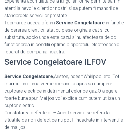
Experienta acumulata de-a lungul anilor ne permite sa fim
atenti la nevoile clientilor nostrii si sa putem fi mandrii de
standardele serviciilor prestate.
Tocmai de aceea oferim
Service Congelatoare
in functie
de cererea clientilor, atat cu piese originale cat si cu
substitute, acolo unde este cazul si nu afecteaza deloc
functionarea in conditii optime a aparatului electrocasnic
reparat de compania noastra.
Service Congelatoare ILFOV
Service Congelatoare
,Ariston,Indesit,Whirlpool etc. Tot
mai mult in ultima vreme romanul a ajuns sa cumpere
cuptoare electrice in detrimentul celor pe gaz.O alegere
foarte buna spun.Mai jos voi explica cum putem utiliza un
cuptor electric.
Constatarea defectelor – Acest serviciu se refera la
situatiile de non-defect ce nu pot fi incadrate in interventiile
de mai jos.