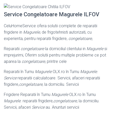
Service Congelatoare Magurele ILFOV
CeluHomeService ofera solutii complete de reparatii
frigidere in
Magurele
, de frigotehnisti autorizati, cu
experienta, pentru reparatii frigidere,
congelatoare
,
Reparatii
congelatoare
la domiciliul clientului in
Magurele
si
imprejurimi, Oferim solutii pentru multiple probleme ce pot
aparea la
congelatoare
, printre cele
Reparatii în Turnu
Magurele
OLX.ro în Turnu
Magurele
.
Service
reparatii calculatoare. Servicii, afaceri reparatii
frigidere,
congelatoare
, la domiciliu. Servicii
Frigidere Reparatii în Turnu
Magurele
OLX.ro în Turnu
Magurele
. reparatii frigidere,
congelatoare
, la domiciliu.
Servicii, afaceri
Service
au. Anunturi servicii