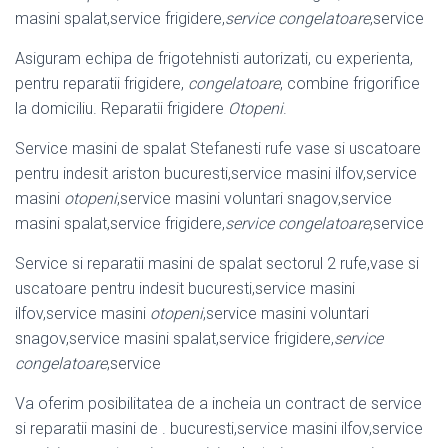
masini spalat,service frigidere,
service congelatoare
,service
Asiguram echipa de frigotehnisti autorizati, cu experienta,
pentru reparatii frigidere,
congelatoare
, combine frigorifice
la domiciliu. Reparatii frigidere
Otopeni
.
Service masini de spalat Stefanesti rufe vase si uscatoare
pentru indesit ariston bucuresti,service masini ilfov,service
masini
otopeni
,service masini voluntari snagov,service
masini spalat,service frigidere,
service congelatoare
,service
Service si reparatii masini de spalat sectorul 2 rufe,vase si
uscatoare pentru indesit bucuresti,service masini
ilfov,service masini
otopeni
,service masini voluntari
snagov,service masini spalat,service frigidere,
service
congelatoare
,
service
Va oferim posibilitatea de a incheia un contract de service
si reparatii masini de . bucuresti,service masini ilfov,service