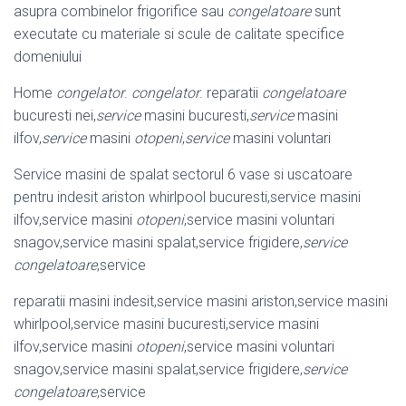
asupra combinelor frigorifice sau
congelatoare
sunt
executate cu materiale si scule de calitate specifice
domeniului
Home
congelator
.
congelator
. reparatii
congelatoare
bucuresti nei,
service
masini bucuresti,
service
masini
ilfov,
service
masini
otopeni
,
service
masini voluntari
Service masini de spalat sectorul 6 vase si uscatoare
pentru indesit ariston whirlpool bucuresti,service masini
ilfov,service masini
otopeni
,service masini voluntari
snagov,service masini spalat,service frigidere,
service
congelatoare
,
service
reparatii masini indesit,service masini ariston,service masini
whirlpool,service masini bucuresti,service masini
ilfov,service masini
otopeni
,service masini voluntari
snagov,service masini spalat,service frigidere,
service
congelatoare
,
service