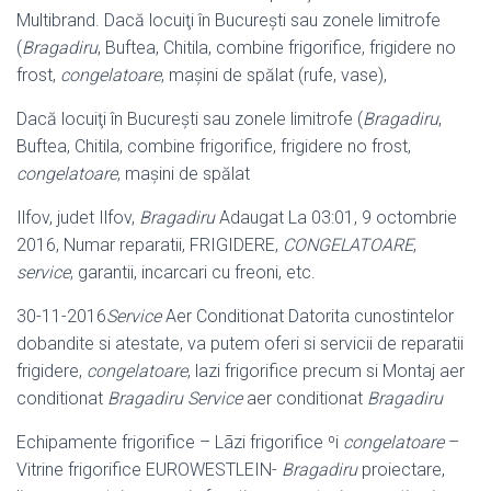
Multibrand. Dacă locuiţi în Bucureşti sau zonele limitrofe
(
Bragadiru
, Buftea, Chitila, combine frigorifice, frigidere no
frost,
congelatoare
, maşini de spălat (rufe, vase),
Dacă locuiţi în Bucureşti sau zonele limitrofe (
Bragadiru
,
Buftea, Chitila, combine frigorifice, frigidere no frost,
congelatoare
, maşini de spălat
Ilfov, judet Ilfov,
Bragadiru
Adaugat La 03:01, 9 octombrie
2016, Numar reparatii, FRIGIDERE,
CONGELATOARE
,
service
, garantii, incarcari cu freoni, etc
.
30-11-2016
Service
Aer Conditionat Datorita cunostintelor
dobandite si atestate
, va putem oferi si servicii de reparatii
frigidere,
congelatoare
, lazi frigorifice precum si Montaj aer
conditionat
Bragadiru Service
aer conditionat
Bragadiru
Echipamente frigorifice – Lãzi frigorifice ºi
congelatoare
–
Vitrine frigorifice EUROWESTLEIN-
Bragadiru
proiectare,