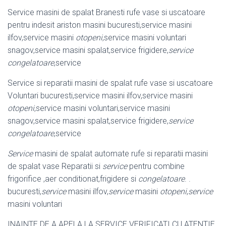
Service masini de spalat Branesti rufe vase si uscatoare
pentru indesit ariston masini bucuresti,service masini
ilfov,service masini
otopeni
,service masini voluntari
snagov,service masini spalat,service frigidere,
service
congelatoare
,
service
Service si reparatii masini de spalat rufe vase si uscatoare
Voluntari bucuresti,
service masini ilfov,service masini
otopeni
,service masini voluntari,service masini
snagov,service masini spalat,service frigidere,
service
congelatoare
,
service
Service
masini de spalat automate rufe si reparatii masini
de spalat vase Reparatii si
service
pentru combine
frigorifice ,aer conditionat,frigidere si
congelatoare
. .
bucuresti,
service
masini ilfov,
service
masini
otopeni
,
service
masini voluntari
INAINTE DE A APELA LA SERVICE VERIFICATI CU ATENTIE