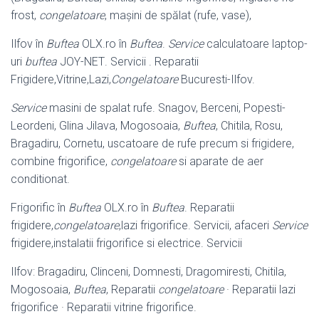
frost,
congelatoare
, maşini de spălat (rufe, vase),
Ilfov în
Buftea
OLX.ro în
Buftea
.
Service
calculatoare laptop-
uri
buftea
JOY-NET
. Servicii . Reparatii
Frigidere,Vitrine,Lazi,
Congelatoare
Bucuresti-Ilfov.
Service
masini de spalat rufe. Snagov, Berceni, Popesti-
Leordeni, Glina Jilava, Mogosoaia,
Buftea
, Chitila, Rosu,
Bragadiru, Cornetu, uscatoare de rufe precum si frigidere,
combine frigorifice,
congelatoare
si aparate de aer
conditionat.
Frigorific în
Buftea
OLX.ro în
Buftea
. Reparatii
frigidere,
congelatoare
,lazi frigorifice. Servicii, afaceri
Service
frigidere,instalatii frigorifice si electrice. Servicii
Ilfov: Bragadiru, Clinceni, Domnesti, Dragomiresti, Chitila,
Mogosoaia,
Buftea
, Reparatii
congelatoare
· Reparatii lazi
frigorifice · Reparatii vitrine frigorifice.