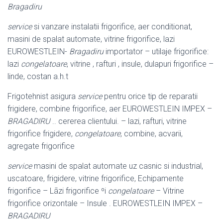
Bragadiru
service
si vanzare instalatii frigorifice, aer conditionat,
masini de spalat automate, vitrine frigorifice, lazi
EUROWESTLEIN-
Bragadiru
importator – utilaje frigorifice:
lazi
congelatoare
, vitrine , rafturi , insule, dulapuri frigorifice –
linde, costan a.h.t
Frigotehnist asigura
service
pentru orice tip de reparatii
frigidere, combine frigorifice, aer EUROWESTLEIN IMPEX –
BRAGADIRU
.. cererea clientului. – lazi, rafturi, vitrine
frigorifice frigidere,
congelatoare
, combine, acvarii,
agregate frigorifice
service
masini de spalat automate uz casnic si industrial,
uscatoare, frigidere, vitrine frigorifice, Echipamente
frigorifice – Lãzi frigorifice ºi
congelatoare
– Vitrine
frigorifice orizontale – Insule . EUROWESTLEIN IMPEX –
BRAGADIRU