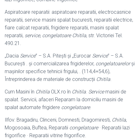
Aspiratoare reparatii: aspiratoare reparatii, electrocasnice
reparatii, service masini spalat bucuresti, reparatii electrice,
fiare calcat reparatii, frigidere reparatii, masini spalat
reparatii,
service
,
congelatoare
Chitila
, str. Victoriei Tel.
490.21.
„Dacia
Service
” – S.A. Pitești și „Eurocar
Service
” – S.A.
București . și comercializarea frigiderelor,
congelatoarelor
și
mașinilor specifice tehnicii frigului, . (114,4+54,6),
Întreprinderea de materiale de construcții
Chitila
.
Cum Masini în
Chitila
OLX.ro în
Chitila
.
Service
masini de
spalat. Servicii, afaceri Reparam la domiciliu masini de
spalat automate frigidere
congelatoare
.
Ilfov: Bragadiru, Clinceni, Domnesti, Dragomiresti,
Chitila
,
Mogosoaia, Buftea, Reparatii
congelatoare
· Reparatii lazi
frigorifice · Reparatii vitrine frigorifice.