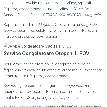
tipurile de autovehicule – camere frigorifice, reparatii
frigidere,
congelatoare
, vitrine frigorifice – Bitzer, Copeland,
Sanden, Denso, Delphi . STRACO
SERVICE
CAR
–
Magurele
Reparatii Sa în Turnu
Magurele
OLX.ro în Turnu
Magurele
.
Service
reparatii calculatoare. Servicii, afaceri . Reparatii
frigidere si
congelatoare
. Servicii
Service Congelatoare Otopeni ILFOV
CeluHomeService ofera solutii complete de reparatii
frigidere in
Otopeni
, de frigotehnisti autorizati, cu experienta,
pentru reparatii frigidere,
congelatoare
,
Service
frigidere,combine frigorifice,
congelatoare
in
Bucuresti si Ilfov,reparatii Reparatii combine side by side
pentru Ploiesti,Giurgiu,Targoviste,
Otopeni
etc.