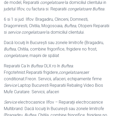
de model, Reparatii
congelatoare
la domiciliul clientului in
judetul Ilfov, cu factura si. Reparatii
congelatoare Buftea
.
6 si 1 si jud. Ilfov: Bragadiru, Clinceni, Domnesti,
Dragomiresti, Chitila, Mogosoaia,
Buftea
, Otopeni Reparatii
si
service congelatoare
la domiciliul clientului.
Dacă locuiţi în Bucureşti sau zonele limitrofe (Bragadiru,
Buftea
, Chitila, combine frigorifice, frigidere no frost,
congelatoare
, maşini de spălat
Reparatii Ca în
Buftea
OLX.ro în
Buftea
.
Frigotehnist.Reparatii frigidere,
congelatoare
,aer
conditionat.Freon. Servicii, afaceri, echipamente firme
Service
Laptop Bucuresti Reparatii Rebaling Video Bios
Mufe Curatare. Servicii, afaceri
Service
electrocasnice Ilfov – Reparaţii electrocasnice
Multibrand. Dacă locuiţi în Bucureşti sau zonele limitrofe
(Bragadiru,
Buftea
, Chitila, combine frigorifice, frigidere no