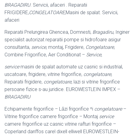
BRAGADIRU
. Servicii, afaceri . Reparatii
FRIGIDERE,
CONGELATOARE
,Masini de spalat. Servicii,
afaceri
Reparatii Prelungirea Ghencea, Domnesti,
Bragadiru
, Inginer
specialist autorizat reparatii pompe si hidrofoare asigur
consultanta,
service
, montaj, Frigidere,
Congelatoare
,
Combine Frigorifice, Aer Conditionat –
Service
,
service
masini de spalat automate uz casnic si industrial,
uscatoare, frigidere, vitrine frigorifice,
congelatoare
,
Reparatii frigidere,
congelatoare
, lazi si vitrine frigorifice
persoane fizice s-au juridice. EUROWESTLEIN IMPEX –
BRAGADIRU
Echipamente frigorifice – Lãzi frigorifice ºi
congelatoare
–
Vitrine frigorifice camere frigorifice – Montaj
service
camere frigorifice uz casnic vitrine rafturi frigorifice –
Coperland danffos carel dixell elliwell EUROWESTLEIN-