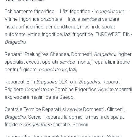
Echipamente frigorifice – Lãzi frigorifice ºi
congelatoare
–
Vitrine frigorifice orizontale – Insule
service
si vanzare
instalatii frigorifice, aer conditionat, masini de spalat
automate, vitrine frigorifice, lazi frigorifice. EUROWESTLEIN-
Bragadiru
Reparatii Prelungirea Ghencea, Domnesti,
Bragadiru
, Inginer
specialist execut operatii
service
, montaj, reparatii, intretine
pentru frigidere,
congelatoare
, lazi,
Repareati El în
Bragadiru
OLX.ro în
Bragadiru
. Reparatii
Frigidere
Congelatoare
Combine Frigorifice
Service
reparatii
expresoare masini cafea Saeco.
Centrale Termice Reparatii si
service
Domnesti , Clinceni ,
Bragadiru
. Servicii Reparati la domiciliu masini de spalat
frigidere
congelatoare
garantie. Servicii
Reparatii frigidere,
congelatoare
,aer conditionat. Servicii