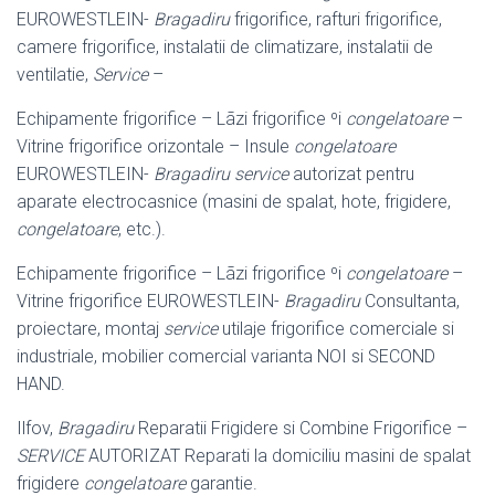
EUROWESTLEIN-
Bragadiru
frigorifice, rafturi frigorifice,
camere frigorifice, instalatii de climatizare, instalatii de
ventilatie,
Service
–
Echipamente frigorifice – Lãzi frigorifice ºi
congelatoare
–
Vitrine frigorifice orizontale – Insule
congelatoare
EUROWESTLEIN-
Bragadiru
service
autorizat pentru
aparate electrocasnice (masini de spalat, hote, frigidere,
congelatoare
, etc.).
Echipamente frigorifice – Lãzi frigorifice ºi
congelatoare
–
Vitrine frigorifice EUROWESTLEIN-
Bragadiru
Consultanta,
proiectare, montaj
service
utilaje frigorifice comerciale si
industriale, mobilier comercial varianta NOI si SECOND
HAND.
Ilfov,
Bragadiru
Reparatii Frigidere si Combine Frigorifice –
SERVICE
AUTORIZAT Reparati la domiciliu masini de spalat
frigidere
congelatoare
garantie.