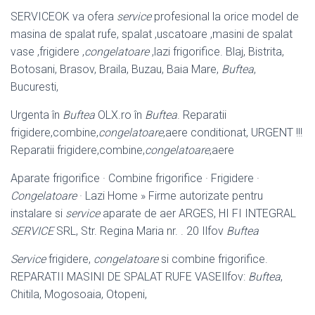
SERVICEOK va ofera
service
profesional la orice model de
masina de spalat rufe
, spalat ,uscatoare ,masini de spalat
vase ,frigidere ,
congelatoare
,lazi frigorifice. Blaj, Bistrita,
Botosani, Brasov, Braila, Buzau, Baia Mare,
Buftea
,
Bucuresti,
Urgenta în
Buftea
OLX.ro în
Buftea
. Reparatii
frigidere,combine,
congelatoare
,
aere conditionat, URGENT !!!
Reparatii frigidere,combine,
congelatoare
,aere
Aparate frigorifice · Combine frigorifice · Frigidere ·
Congelatoare
· Lazi Home » Firme autorizate pentru
instalare si
service
aparate de aer ARGES, HI FI INTEGRAL
SERVICE
SRL, Str. Regina Maria nr. . 20 Ilfov
Buftea
Service
frigidere,
congelatoare
si combine frigorifice.
REPARATII MASINI DE SPALAT RUFE VASEIlfov:
Buftea
,
Chitila, Mogosoaia, Otopeni,