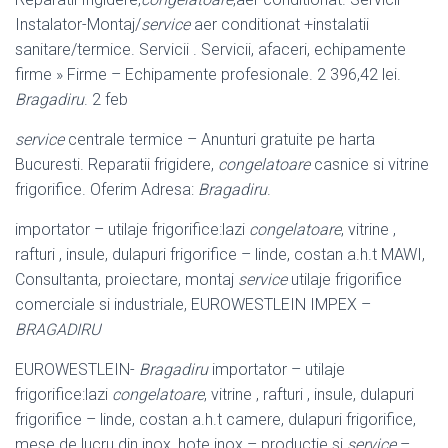
Instalator-Montaj/
service
aer conditionat +instalatii
sanitare/termice. Servicii . Servicii, afaceri, echipamente
firme » Firme – Echipamente profesionale. 2 396,42 lei.
Bragadiru
. 2 feb
service
centrale termice – Anunturi gratuite pe harta
Bucuresti. Reparatii frigidere,
congelatoare
casnice si vitrine
frigorifice. Oferim Adresa:
Bragadiru
.
importator – utilaje frigorifice:lazi
congelatoare
, vitrine ,
rafturi , insule, dulapuri frigorifice – linde, costan a.h.t MAWI,
Consultanta, proiectare, montaj
service
utilaje frigorifice
comerciale si industriale, EUROWESTLEIN IMPEX –
BRAGADIRU
EUROWESTLEIN-
Bragadiru
importator – utilaje
frigorifice:lazi
congelatoare
, vitrine , rafturi , insule, dulapuri
frigorifice – linde, costan a.h.t camere, dulapuri frigorifice,
mese de lucru din inox, hote inox – productie si
service
–