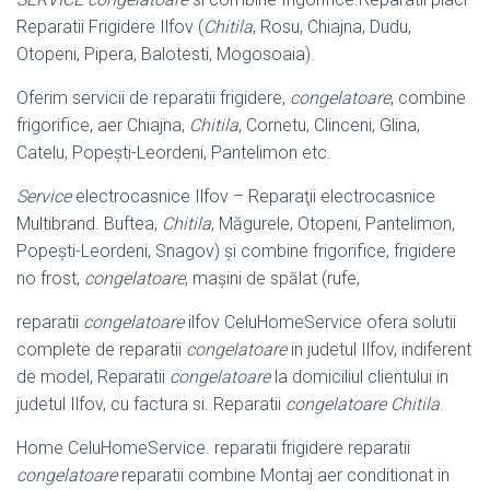
Reparatii Frigidere Ilfov (
Chitila
, Rosu, Chiajna, Dudu,
Otopeni, Pipera, Balotesti, Mogosoaia).
Oferim servicii de reparatii frigidere,
congelatoare
, combine
frigorifice, aer Chiajna,
Chitila
, Cornetu, Clinceni, Glina,
Catelu, Popești-Leordeni, Pantelimon etc.
Service
electrocasnice Ilfov – Reparaţii electrocasnice
Multibrand. Buftea,
Chitila
, Măgurele, Otopeni, Pantelimon,
Popeşti-Leordeni, Snagov) şi combine frigorifice, frigidere
no frost,
congelatoare
, maşini de spălat (rufe,
reparatii
congelatoare
ilfov CeluHomeService ofera solutii
complete de reparatii
congelatoare
in judetul Ilfov, indiferent
de model, Reparatii
congelatoare
la domiciliul clientului in
judetul Ilfov, cu factura si. Reparatii
congelatoare Chitila
.
Home CeluHomeService. reparatii frigidere reparatii
congelatoare
reparatii combine Montaj aer conditionat in