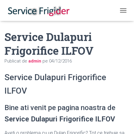
COMUT
Service Dulapuri
Frigorifice ILFOV
Publicat de
admin
pe
04/12/2016
Service Dulapuri Frigorifice
ILFOV
Bine ati venit pe pagina noastra de
Service Dulapuri Frigorifice ILFOV
Aveti o problema cu un Dulap Frigorific? Tot ce trebuie sa