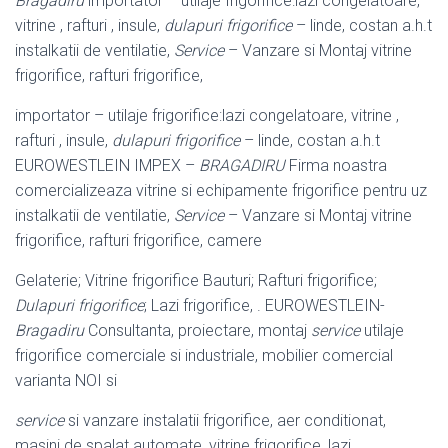
Bragadiru
importator – utilaje frigorifice:
lazi congelatoare,
vitrine , rafturi , insule,
dulapuri frigorifice
– linde, costan a.h.t
instalkatii de ventilatie,
Service
– Vanzare si Montaj vitrine
frigorifice, rafturi frigorifice,
importator – utilaje frigorifice:lazi congelatoare, vitrine ,
rafturi , insule,
dulapuri frigorifice
– linde, costan a.h.t
EUROWESTLEIN IMPEX –
BRAGADIRU
Firma noastra
comercializeaza vitrine si echipamente frigorifice pentru uz
instalkatii de ventilatie,
Service
– Vanzare si Montaj vitrine
frigorifice, rafturi frigorifice, camere
Gelaterie; Vitrine frigorifice Bauturi; Rafturi frigorifice;
Dulapuri frigorifice
; Lazi frigorifice, . EUROWESTLEIN-
Bragadiru
Consultanta, proiectare, montaj
service
utilaje
frigorifice comerciale si industriale, mobilier comercial
varianta NOI si
service
si vanzare instalatii frigorifice, aer conditionat,
masini de spalat automate, vitrine frigorifice, lazi