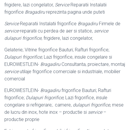
frigidere, lazi congelator,
Service
Reparatii Instalatii
frigorifice
Bragadiru
reprezinta pagina unde puteti
Service
Reparatii Instalatii frigorifice
Bragadiru
Firmele de
service
-reparatii cu perdea de aer si statice,
service
dulapuri frigorifice
, frigidere, lazi congelator,
Gelaterie; Vitrine frigorifice Bauturi; Rafturi frigorifice;
Dulapuri frigorifice
; Lazi frigorifice, insule congelare si
EUROWESTLEIN-
Bragadiru
Consultanta, proiectare, montaj
service
utilaje frigorifice comerciale si industriale, mobilier
comercial
EUROWESTLEIN-
Bragadiru
frigorifice Bauturi; Rafturi
frigorifice;
Dulapuri frigorifice
; Lazi frigorifice, insule
congelare si refrigerare;. camere,
dulapuri frigorifice
, mese
de lucru din inox, hote inox – productie si
service
–
productie proprie