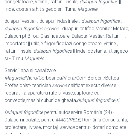
congelatoare, vitrine , rafturi , insule,
dulapuri frigorifice
||
linde, costan a.h.t sigeco srl- Turnu
Magurele
dulapuri vestiar . dulapuri industriale .
dulapuri frigorifice
.
dulapuri frigorifice service
. dulapuri antifoc Mobilier Metalic,
Dulapuri pt Birou, Clasificatoare, Dulapuri Vestiar, Rafturi. || .
importator || utilaje frigorifice:lazi congelatoare, vitrine ,
rafturi , insule,
dulapuri frigorifice
|| linde, costan a.h.t sigeco
srl- Turnu
Magurele
Servicii apa si canalizare
Magurele
/Vidra/Corbeanca/Vidra/Com Berceni/Buftea
Profesionist- tehnician
service
calificat,execut diverse
reparatii la aparatura rufe si vase,cuptoare cu
convectie,masini cuburi de gheata,
dulapuri frigorifice
si .
Dulapuri frigorifice
pentru autoservire România (24) ·
Dulapuri incalzite, pentru
MAGURELE
, România Consultanta,
proiectare, livrare, montaj,
service
pentru:- dotari complete