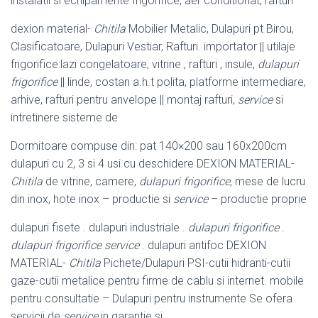
instalatii si echipamente frigorifice, aer conditionat, rafturi
dexion material-
Chitila
Mobilier Metalic, Dulapuri pt Birou,
Clasificatoare, Dulapuri Vestiar, Rafturi. importator || utilaje
frigorifice:lazi congelatoare, vitrine , rafturi , insule,
dulapuri
frigorifice
|| linde, costan a.h.t polita, platforme intermediare,
arhive, rafturi pentru anvelope || montaj rafturi,
service
si
intretinere sisteme de
Dormitoare compuse din: pat 140×200 sau 160x200cm
dulapuri cu 2, 3 si 4 usi cu deschidere DEXION MATERIAL-
Chitila
de vitrine, camere,
dulapuri frigorifice
, mese de lucru
din inox, hote inox – productie si
service
– productie proprie
dulapuri fisete . dulapuri industriale .
dulapuri frigorifice
.
dulapuri frigorifice service
. dulapuri antifoc DEXION
MATERIAL-
Chitila
Pichete/Dulapuri PSI-
cutii hidranti-cutii
gaze-cutii metalice pentru firme de cablu si internet. mobile
pentru consultatie – Dulapuri pentru instrumente Se ofera
servicii de
service
in garantie si