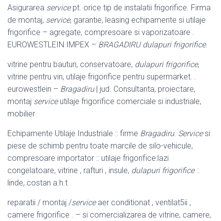
Asigurarea
service
pt. orice tip de instalatii frigorifice. Firma
de montaj,
service
, garantie, leasing echipamente si utilaje
frigorifice – agregate, compresoare si vaporizatoare .
EUROWESTLEIN IMPEX –
BRAGADIRU
dulapuri frigorifice
.
vitrine pentru bauturi, conservatoare,
dulapuri frigorifice
,
vitrine pentru vin, utilaje frigorifice pentru supermarket. .
eurowestlein –
Bragadiru
| jud. Consultanta, proiectare,
montaj
service
utilaje frigorifice comerciale si industriale,
mobilier
Echipamente Utilaje Industriale :: firme
Bragadiru
.
Service
si
piese de schimb pentru toate marcile de silo-vehicule,
compresoare importator :: utilaje frigorifice:lazi
congelatoare, vitrine , rafturi , insule,
dulapuri frigorifice
::
linde, costan a.h.t
reparatii / montaj /
service
aer conditionat , ventilat5ii ,
camere frigorifice . – si comercializarea de vitrine, camere,