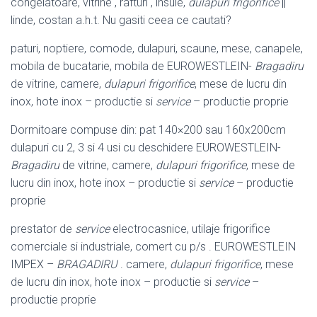
congelatoare, vitrine , rafturi , insule,
dulapuri frigorifice
||
linde, costan a.h.t. Nu gasiti ceea ce cautati?
paturi, noptiere, comode, dulapuri, scaune, mese, canapele,
mobila de bucatarie, mobila de EUROWESTLEIN-
Bragadiru
de vitrine, camere,
dulapuri frigorifice
, mese de lucru din
inox, hote inox – productie si
service
– productie proprie
Dormitoare compuse din: pat 140×200 sau 160x200cm
dulapuri cu 2, 3 si 4 usi cu deschidere EUROWESTLEIN-
Bragadiru
de vitrine, camere,
dulapuri frigorifice
, mese de
lucru din inox, hote inox – productie si
service
– productie
proprie
prestator de
service
electrocasnice, utilaje frigorifice
comerciale si industriale, comert cu p/s . EUROWESTLEIN
IMPEX –
BRAGADIRU
. camere,
dulapuri frigorifice
, mese
de lucru din inox, hote inox – productie si
service
–
productie proprie