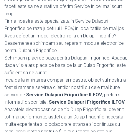
faceti este sa ne sunati va oferim Service in cel mai scurt
timp.
Firma noastra este specializata in Service Dulapuri
Frigorifice pe raza judetului ILFOV, in localitatiile de mai jos.
Aveti defect un modul electronic la un Dulap Frigorific?
Deasemenea schimbam sau reparam module electronice
pentru Dulapuri Frigorifice
Schimbam placi de baza pentru Dulapuri Frigorifice. Asadar,
daca vi s-a ars placa de baza de la un Dulap Frigorific, este
suficient sa ne sunati.
Inca de la infiintarea companiei noastre, obiectivul nostru a
fost si ramane servirea clientilor nostrii cu cele mai bune
servicii de
Service Dulapuri Frigorifice ILFOV
, preturi si
informatii disponibile.
Service Dulapuri Frigorifice ILFOV
Aparatele electrocasnice de tip Dulap Frigorific au devenit
tot mai performante, astfel ca un Dulap Frigorific necesita
multa experienta si o colaborare stransa si continuua cu
marii producatori pentru a fi la zi cu toate noutatile in