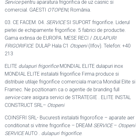
Service
pentru aparatura frigorifica de uz casnic si
comercial. GAESTI
OTOPENI
, România.
03. CE FACEM. 04.
SERVICE
SI SUPORT frigorifice. Liderul
pietei de echipamente frigorifice. 5 fabrici de productie.
Gama extinsa de EUROPA. MESE RECI /
DULAPURI
FRIGORIFICE
. DULAP Hala C1
Otopeni
(Ilfov). Telefon: +40
213
ELITE
dulapuri frigorifice
MONDIAL ELITE dulapuri inox
MONDIAL ELITE instalatii frigorifice Firma produce si
distribuie utilaje frigorifice comerciala marca Mondial Elite si
Framec. Ne pozitionam ca o agentie de branding full
service
care asigura servici de STRATEGIE . ELITE INSTAL
CONSTRUCT SRL
–
Otopeni
COINSFRI SRL- Bucuresti instalatii frigorofice – aparate aer
conditionat si vitrine frigorifice – DREAM
SERVICE
–
Otopeni
SERVICE
AUTO .
dulapuri frigorifice
.