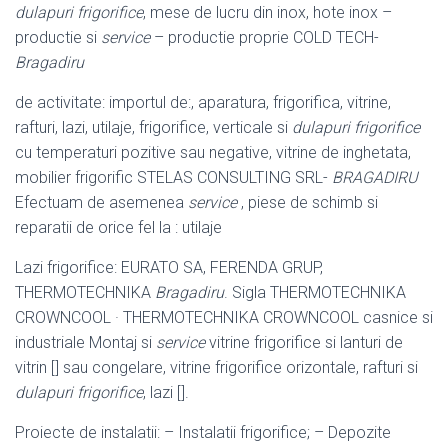
dulapuri frigorifice
, mese de lucru din inox, hote inox –
productie si
service
– productie proprie COLD TECH-
Bragadiru
de activitate: importul de:, aparatura, frigorifica, vitrine,
rafturi, lazi, utilaje, frigorifice, verticale si
dulapuri frigorifice
cu temperaturi pozitive sau negative, vitrine de inghetata,
mobilier frigorific STELAS CONSULTING SRL-
BRAGADIRU
Efectuam de asemenea
service
, piese de schimb si
reparatii de orice fel la : utilaje
Lazi frigorifice: EURATO SA, FERENDA GRUP,
THERMOTECHNIKA
Bragadiru
. Sigla THERMOTECHNIKA
CROWNCOOL · THERMOTECHNIKA CROWNCOOL casnice si
industriale Montaj si
service
vitrine frigorifice si lanturi de
vitrin [] sau congelare, vitrine frigorifice orizontale, rafturi si
dulapuri frigorifice
, lazi [].
Proiecte de instalatii: – Instalatii frigorifice; – Depozite