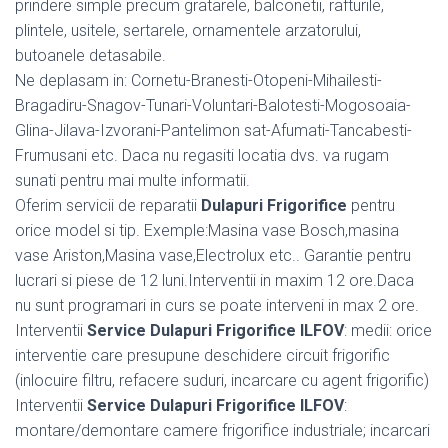
prindere simple precum gratarele, balconetii, rafturile,
plintele, usitele, sertarele, ornamentele arzatorului,
butoanele detasabile.
Ne deplasam in: Cornetu-Branesti-Otopeni-Mihailesti-
Bragadiru-Snagov-Tunari-Voluntari-Balotesti-Mogosoaia-
Glina-Jilava-Izvorani-Pantelimon sat-Afumati-Tancabesti-
Frumusani etc. Daca nu regasiti locatia dvs. va rugam
sunati pentru mai multe informatii.
Oferim servicii de reparatii
Dulapuri Frigorifice
pentru
orice model si tip. Exemple:Masina vase Bosch,masina
vase Ariston,Masina vase,Electrolux etc.. Garantie pentru
lucrari si piese de 12 luni.Interventii in maxim 12 ore.Daca
nu sunt programari in curs se poate interveni in max 2 ore.
Interventii
Service Dulapuri Frigorifice ILFOV
: medii: orice
interventie care presupune deschidere circuit frigorific
(inlocuire filtru, refacere suduri, incarcare cu agent frigorific)
Interventii
Service Dulapuri Frigorifice ILFOV
:
montare/demontare camere frigorifice industriale; incarcari