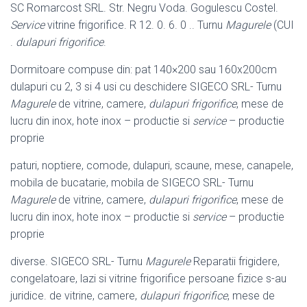
SC Romarcost SRL. Str. Negru Voda. Gogulescu Costel.
Service
vitrine frigorifice. R 12. 0. 6. 0 .. Turnu
Magurele
(CUI
.
dulapuri frigorifice
.
Dormitoare compuse din: pat 140×200 sau 160x200cm
dulapuri cu 2, 3 si 4 usi cu deschidere SIGECO SRL- Turnu
Magurele
de vitrine, camere,
dulapuri frigorifice
, mese de
lucru din inox, hote inox – productie si
service
– productie
proprie
paturi, noptiere, comode, dulapuri, scaune, mese, canapele,
mobila de bucatarie, mobila de SIGECO SRL- Turnu
Magurele
de vitrine, camere,
dulapuri frigorifice
, mese de
lucru din inox, hote inox – productie si
service
– productie
proprie
diverse. SIGECO SRL- Turnu
Magurele
Reparatii frigidere,
congelatoare, lazi si vitrine frigorifice persoane fizice s-au
juridice. de vitrine, camere,
dulapuri frigorifice
, mese de