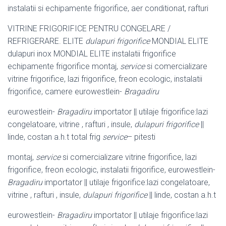
instalatii si echipamente frigorifice, aer conditionat, rafturi
VITRINE FRIGORIFICE PENTRU CONGELARE /
REFRIGERARE. ELITE
dulapuri frigorifice
MONDIAL ELITE
dulapuri inox MONDIAL ELITE instalatii frigorifice
echipamente frigorifice montaj,
service
si comercializare
vitrine frigorifice, lazi frigorifice, freon ecologic, instalatii
frigorifice, camere eurowestlein-
Bragadiru
eurowestlein-
Bragadiru
importator || utilaje frigorifice:lazi
congelatoare, vitrine , rafturi , insule,
dulapuri frigorifice
||
linde, costan a.h.t total frig
service
– pitesti
montaj,
service
si comercializare vitrine frigorifice, lazi
frigorifice, freon ecologic, instalatii frigorifice, eurowestlein-
Bragadiru
importator || utilaje frigorifice:lazi congelatoare,
vitrine , rafturi , insule,
dulapuri frigorifice
|| linde, costan a.h.t
eurowestlein-
Bragadiru
importator || utilaje frigorifice:lazi