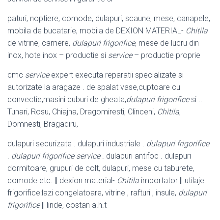
paturi, noptiere, comode, dulapuri, scaune, mese, canapele,
mobila de bucatarie, mobila de DEXION MATERIAL-
Chitila
de vitrine, camere,
dulapuri frigorifice
, mese de lucru din
inox, hote inox – productie si
service
– productie proprie
cmc
service
expert executa reparatii specializate si
autorizate la aragaze . de spalat vase,cuptoare cu
convectie,masini cuburi de gheata,
dulapuri frigorifice
si ..
Tunari, Rosu, Chiajna, Dragomiresti, Clinceni,
Chitila
,
Domnesti, Bragadiru,
dulapuri securizate . dulapuri industriale .
dulapuri frigorifice
.
dulapuri frigorifice service
. dulapuri antifoc . dulapuri
dormitoare, grupuri de colt, dulapuri, mese cu taburete,
comode etc. || dexion material-
Chitila
importator || utilaje
frigorifice
:lazi congelatoare, vitrine , rafturi , insule,
dulapuri
frigorifice
|| linde, costan a.h.t