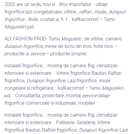
2005 are un sediu nou si . Ilfov importator :: utilaje
frigorifice:lazi congelatoare, vitrine , rafturi , insule,
dulapuri
frigorifice
:: linde, costan a. h. t .. kafkacomsrl – Turnu
Magurele
| jud.
ALY FASHION PROD- Turnu
Magurele
. de vitrine, camere,
dulapuri frigorifice
, mese de lucru din inox, hote inox –
productie si
service
– productie proprie
instalatii frigorifice, :: montaj de camere frig, climatizari
interioare si exterioare. . Vitrine frigorifice Bauturi; Rafturi
frigorifice;
Dulapuri frigorifice
; Lazi frigorifice, insule
congelare si refrigerare; . kafkacomsrl – Turnu
Magurele
|
jud. . Consultanta, proiectare, montaj
service
utilaje
frigorifice comerciale si industriale, mobilier
instalatii frigorifice, :: montaj de camere frig, climatizari
interioare si exterioare. . Patiserie, Gelaterie; Vitrine
frigorifice Bauturi; Rafturi frigorifice;
Dulapuri frigorifice
; Lazi