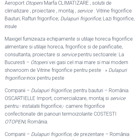
Aeroport
Otopeni
Marfa CLIMATIZARE , solutii de
climatizare , proiectare , montaj ,
service
. Vitrine frigorifice
Bauturi; Rafturi frigorifice;
Dulapuri frigorifice
; Lazi frigorifice,
insule
Maxigel furnizeaza echipamente si utilaje horeca frigorifice
alimentare si utilaje horeca, frigorifice si de panificatie,
consultanta, proiectare si
service
pentru sectoarele: La
Bucuresti –
Otopeni
vei gasi cel mai mare si mai modern
showroom de Vitrine frigorifice pentru peste · »
Dulapuri
frigorifice
inox pentru peste
Companii –
Dulapuri frigorifice
, pentru bauturi – România.
OSCARTIELLE Import, comercializare, montaj si
service
pentru:- instalatii frigorifice;- camere frigorifice
confectionate din panouri termoizolante COSTESTI
OTOPENI
, România.
Companii –
Dulapuri frigorifice
, de prezentare – România