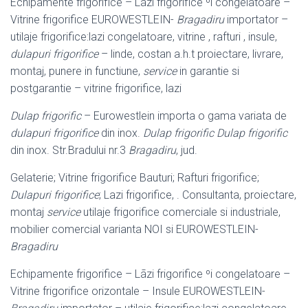
Echipamente frigorifice – Lãzi frigorifice ºi congelatoare –
Vitrine frigorifice EUROWESTLEIN-
Bragadiru
importator –
utilaje frigorifice:lazi congelatoare, vitrine , rafturi , insule,
dulapuri frigorifice
– linde, costan a.h.t proiectare, livrare,
montaj, punere in functiune,
service
in garantie si
postgarantie – vitrine frigorifice, lazi
Dulap frigorific
– Eurowestlein importa o gama variata de
dulapuri frigorifice
din inox.
Dulap frigorific
Dulap frigorific
din inox. Str.Bradului nr.3
Bragadiru
, jud.
Gelaterie; Vitrine frigorifice Bauturi; Rafturi frigorifice;
Dulapuri frigorifice
; Lazi frigorifice, . Consultanta, proiectare,
montaj
service
utilaje frigorifice comerciale si industriale,
mobilier comercial varianta NOI si EUROWESTLEIN-
Bragadiru
Echipamente frigorifice – Lãzi frigorifice ºi congelatoare –
Vitrine frigorifice orizontale – Insule EUROWESTLEIN-