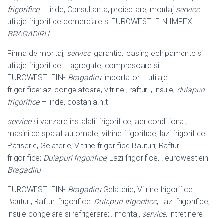
frigorifice
– linde, Consultanta, proiectare, montaj
service
utilaje frigorifice comerciale si EUROWESTLEIN IMPEX –
BRAGADIRU
Firma de montaj,
service
, garantie, leasing echipamente si
utilaje frigorifice – agregate, compresoare si
EUROWESTLEIN-
Bragadiru
importator – utilaje
frigorifice:lazi congelatoare, vitrine , rafturi , insule,
dulapuri
frigorifice
– linde, costan a.h.t
service
si vanzare instalatii frigorifice, aer conditionat,
masini de spalat automate, vitrine frigorifice, lazi frigorifice.
Patiserie, Gelaterie; Vitrine frigorifice Bauturi; Rafturi
frigorifice;
Dulapuri frigorifice
; Lazi frigorifice, . eurowestlein-
Bragadiru
EUROWESTLEIN-
Bragadiru
Gelaterie; Vitrine frigorifice
Bauturi; Rafturi frigorifice;
Dulapuri frigorifice
; Lazi frigorifice,
insule congelare si refrigerare; . montaj,
service
, intretinere