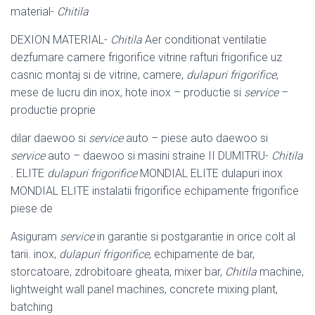
material-
Chitila
DEXION MATERIAL-
Chitila
Aer conditionat ventilatie
dezfumare camere frigorifice vitrine rafturi frigorifice uz
casnic montaj si de vitrine, camere,
dulapuri frigorifice
,
mese de lucru din inox, hote inox – productie si
service
–
productie proprie
dilar daewoo si
service
auto – piese auto daewoo si
service
auto – daewoo si masini straine II DUMITRU-
Chitila
. ELITE
dulapuri frigorifice
MONDIAL ELITE dulapuri inox
MONDIAL ELITE instalatii frigorifice echipamente frigorifice
piese de
Asiguram
service
in garantie si postgarantie in orice colt al
tarii. inox,
dulapuri frigorifice
, echipamente de bar,
storcatoare, zdrobitoare gheata, mixer bar,
Chitila
machine,
lightweight wall panel machines, concrete mixing plant,
batching