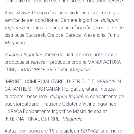
Distributie de produse electrice si electrocasnice;
Service
.
Asist
Service
Group ofera servicii de instalare, montaj si
service
de aer conditionat, Camere frigorifice,
dulapuri
frigorifice
cu panza de aer; insula frigorifica, lazi . piete de
distributie Bucuresti, Craiova, Caracal, Alexandria, Turnu
Magurele
,
dulapuri frigorifice
, mese de lucru din inox, hote inox –
productie si
service
– productie proprie MANUFACTURA
TURNU
MAGURELE
SRL- Turnu
Magurele
IMPORT , COMERCIALIZARE , DISTRIBUTIE,
SERVICE
IN
GARANTIE SI POSTGARANTIE. gatit, gratare, friteuze,
cuptoare, mese inox,
dulapuri frigorifice
, echipamente de
bar, storcatoare, . Patiserie Gelaterie Vitrine frigorifice
HoReCa Echipamente frigorifice Masini de spalat ..
INTERNATIONAL G&T SRL-
Magurele
Astazi compania are 16 angajati, un
SERVICE
iar din iunie