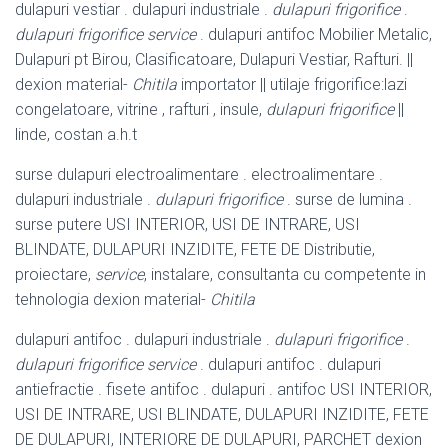
dulapuri vestiar . dulapuri industriale .
dulapuri frigorifice
.
dulapuri frigorifice service
. dulapuri antifoc Mobilier Metalic,
Dulapuri pt Birou, Clasificatoare, Dulapuri Vestiar, Rafturi. ||
dexion material-
Chitila
importator || utilaje frigorifice:lazi
congelatoare, vitrine , rafturi , insule,
dulapuri frigorifice
||
linde, costan a.h.t
surse dulapuri electroalimentare . electroalimentare .
dulapuri industriale .
dulapuri frigorifice
. surse de lumina .
surse putere USI INTERIOR, USI DE INTRARE, USI
BLINDATE, DULAPURI INZIDITE, FETE DE Distributie,
proiectare,
service
, instalare, consultanta cu competente in
tehnologia dexion material-
Chitila
dulapuri antifoc . dulapuri industriale .
dulapuri frigorifice
.
dulapuri frigorifice service
. dulapuri antifoc . dulapuri
antiefractie . fisete antifoc . dulapuri . antifoc USI INTERIOR,
USI DE INTRARE, USI BLINDATE, DULAPURI INZIDITE, FETE
DE DULAPURI, INTERIORE DE DULAPURI, PARCHET dexion