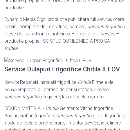
productie proprie SC STUDIOURILE MEDIA PRO SA-
Buftea
productie
Dynamic Media Sign, productie publicitara full
service
, ofera
servicii complete de . de vitrine, camere,
dulapuri frigorifice
,
mese de lucru din inox, hote inox – productie si
service
–
productie proprie . SC STUDIOURILE MEDIA PRO SA-
Buftea
Service Dulapuri Frigorifice Chitila ILFOV
Service
Reparatii Instalatii frigorifice
Chitila
Firmele de
service
-reparatii cu perdea de aer si statice,
service
dulapuri frigorifice
, frigidere, lazi congelator, rafturi
DEXION MATERIAL-
Chitila
Gelaterie; Vitrine frigorifice
Bauturi; Rafturi frigorifice;
Dulapuri frigorifice
; Lazi frigorifice,
insule congelare si refrigerare; . montaj,
service
, intretinere