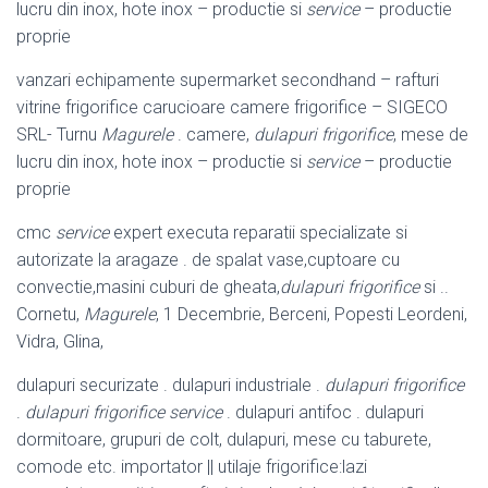
lucru din inox, hote inox – productie si
service
– productie
proprie
vanzari echipamente supermarket secondhand – rafturi
vitrine frigorifice carucioare camere frigorifice – SIGECO
SRL- Turnu
Magurele
. camere,
dulapuri frigorifice
, mese de
lucru din inox, hote inox – productie si
service
– productie
proprie
cmc
service
expert executa reparatii specializate si
autorizate la aragaze . de spalat vase,cuptoare cu
convectie,masini cuburi de gheata,
dulapuri frigorifice
si ..
Cornetu,
Magurele
, 1 Decembrie, Berceni, Popesti Leordeni,
Vidra, Glina,
dulapuri securizate . dulapuri industriale .
dulapuri frigorifice
.
dulapuri frigorifice service
. dulapuri antifoc . dulapuri
dormitoare, grupuri de colt, dulapuri, mese cu taburete,
comode etc. importator || utilaje frigorifice:lazi