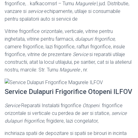
frigorifice, . kafkacomsrl – Turnu
Magurele
| jud. Distributie,
vanzare si
service
echipamente, utilaje si consumabile
pentru spalatorii auto si servicii de
Vitrine frigorifice orizontale, verticale, vitrine pentru
inghetata, vitrine pentru farmacii,
dulapuri frigorifice
,
camere frigorifice, lazi frigorifice, rafturi frigorifice, insule
frigorifice, vitrine de prezentare
Service
si reparatii utilaje
constructii, atat la locul utilajului, pe santier, cat si la atelierul
nostru, marcile: Str. Turnu
Magurele
, nr.
Service Dulapuri Frigorifice Otopeni ILFOV
Service
Reparatii Instalatii frigorifice
Otopeni
. frigorifice
orizontale si verticale cu perdea de aer si statice,
service
dulapuri frigorifice
, frigidere, lazi congelator,
inchiriaza spatii de depozitare si spatii se birouri in incinta