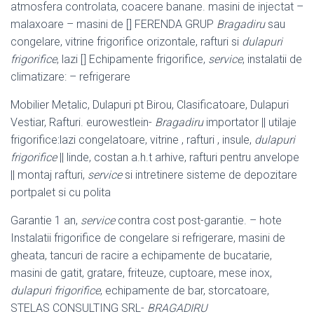
atmosfera controlata, coacere banane. masini de injectat –
malaxoare – masini de [] FERENDA GRUP
Bragadiru
sau
congelare, vitrine frigorifice orizontale, rafturi si
dulapuri
frigorifice
, lazi [] Echipamente frigorifice,
service
, instalatii de
climatizare: – refrigerare
Mobilier Metalic, Dulapuri pt Birou, Clasificatoare, Dulapuri
Vestiar, Rafturi. eurowestlein-
Bragadiru
importator || utilaje
frigorifice:lazi congelatoare, vitrine , rafturi , insule,
dulapuri
frigorifice
|| linde, costan a.h.t arhive, rafturi pentru anvelope
|| montaj rafturi,
service
si intretinere sisteme de depozitare
portpalet si cu polita
Garantie 1 an,
service
contra cost post-garantie. – hote
Instalatii frigorifice de congelare si refrigerare, masini de
gheata, tancuri de racire a echipamente de bucatarie,
masini de gatit, gratare, friteuze, cuptoare, mese inox,
dulapuri frigorifice
, echipamente de bar, storcatoare,
STELAS CONSULTING SRL-
BRAGADIRU