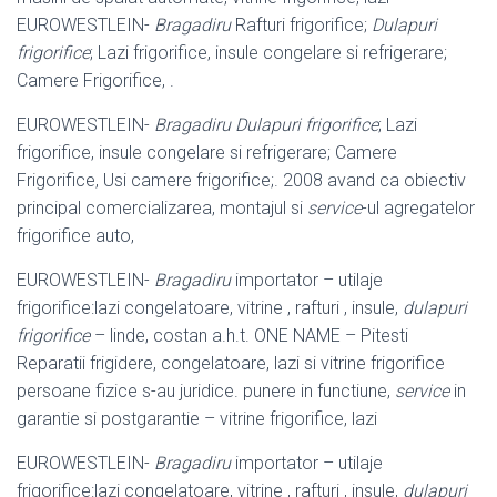
EUROWESTLEIN-
Bragadiru
Rafturi frigorifice;
Dulapuri
frigorifice
; Lazi frigorifice, insule congelare si refrigerare;
Camere Frigorifice, .
EUROWESTLEIN-
Bragadiru
Dulapuri frigorifice
; Lazi
frigorifice, insule congelare si refrigerare; Camere
Frigorifice, Usi camere frigorifice;. 2008 avand ca obiectiv
principal comercializarea, montajul si
service
-ul agregatelor
frigorifice auto,
EUROWESTLEIN-
Bragadiru
importator – utilaje
frigorifice:lazi congelatoare, vitrine , rafturi , insule,
dulapuri
frigorifice
– linde, costan a.h.t. ONE NAME – Pitesti
Reparatii frigidere, congelatoare, lazi si vitrine frigorifice
persoane fizice s-au juridice. punere in functiune,
service
in
garantie si postgarantie – vitrine frigorifice, lazi
EUROWESTLEIN-
Bragadiru
importator – utilaje
frigorifice:lazi congelatoare, vitrine , rafturi , insule,
dulapuri