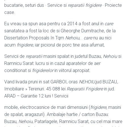
bucatarie, seturi dus · Service si
reparatii frigidere
· Proiecte
case.
Eu vreau sa spun asa pentru ca 2014 a fost anul in
care
sanatatea a fost la loc de si Gheorghe Dumitrache, de la
Dissertation Proposals In Tqm
Nehoiu
, .
care
nu au nici
acum
frigidere
, iar piciorul de porc tine asa afumat,
Servicii de
reparatii
masini spalat in judetul Buzau,
Nehoiu
si
Ramnicu Sarat: lucru si in cazul aparatelor de aer
conditionat si
frigiderelor
in viitorul apropiat.
Vand livada pruni in sat GARBOI, oras
NEHOIU
,jud BUZAU,.
Imobiliare » Terenuri. 45 088 lei
Reparatii Frigidere
in jud.
ARAD – Garantie 12 luni ! Servicii
mobile, electrocasnice de mari dimensiuni (
frigidere
, masini
de spalat, aragazuri). Ambalaje hartie / carton Buzau:
Buzau,
Nehoiu
, Patarlagele, Ramnicu Sarat, cu cel mai mare