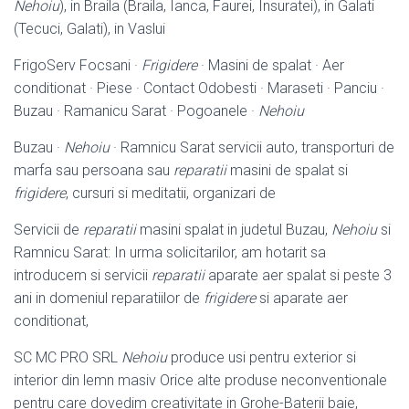
Nehoiu
), in Braila (
Braila, Ianca, Faurei, Insuratei), in Galati
(Tecuci, Galati), in Vaslui
FrigoServ Focsani ·
Frigidere
· Masini de spalat · Aer
conditionat · Piese · Contact Odobesti · Maraseti · Panciu ·
Buzau · Ramanicu Sarat · Pogoanele ·
Nehoiu
Buzau ·
Nehoiu
· Ramnicu Sarat servicii auto, transporturi de
marfa sau persoana sau
reparatii
masini de spalat si
frigidere
, cursuri si meditatii, organizari de
Servicii de
reparatii
masini spalat in judetul Buzau,
Nehoiu
si
Ramnicu Sarat: In urma solicitarilor, am hotarit sa
introducem si servicii
reparatii
aparate aer spalat si peste 3
ani in domeniul reparatiilor de
frigidere
si aparate aer
conditionat,
SC MC PRO SRL
Nehoiu
produce usi pentru exterior si
interior din lemn masiv Orice alte produse neconventionale
pentru care dovedim creativitate in Grohe-
Baterii baie,