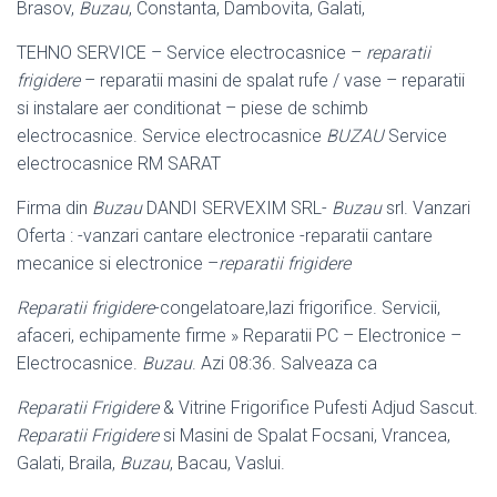
Brasov,
Buzau
, Constanta, Dambovita, Galati,
TEHNO SERVICE – Service electrocasnice –
reparatii
frigidere
– reparatii masini de spalat rufe / vase – reparatii
si instalare aer conditionat – piese de schimb
electrocasnice. Service electrocasnice
BUZAU
Service
electrocasnice RM SARAT
Firma din
Buzau
DANDI SERVEXIM SRL-
Buzau
srl. Vanzari
Oferta : -vanzari cantare electronice -reparatii cantare
mecanice si electronice –
reparatii frigidere
Reparatii frigidere
-congelatoare,lazi frigorifice. Servicii,
afaceri, echipamente firme » Reparatii PC – Electronice –
Electrocasnice.
Buzau
. Azi 08:36. Salveaza ca
Reparatii Frigidere
& Vitrine Frigorifice Pufesti Adjud Sascut.
Reparatii Frigidere
si Masini de Spalat Focsani, Vrancea,
Galati, Braila,
Buzau
, Bacau, Vaslui.