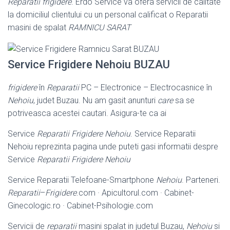
Reparatii frigidere
. Erdo Service va ofera servicii de calitate
la domiciliul clientului cu un personal calificat o Reparatii
masini de spalat
RAMNICU SARAT
Service Frigidere Nehoiu BUZAU
frigidere
în
Reparatii
PC – Electronice – Electrocasnice în
Nehoiu
, judet Buzau. Nu am gasit anunturi
care
sa se
potriveasca acestei cautari. Asigura-te ca ai
Service
Reparatii Frigidere Nehoiu
. Service Reparatii
Nehoiu reprezinta pagina unde puteti gasi informatii despre
Service
Reparatii Frigidere Nehoiu
Service Reparatii Telefoane-Smartphone
Nehoiu
. Parteneri.
Reparatii
–
Frigidere
.com · Apicultorul.com · Cabinet-
Ginecologic.ro · Cabinet-Psihologie.
com
Servicii de
reparatii
masini spalat in judetul Buzau,
Nehoiu
si