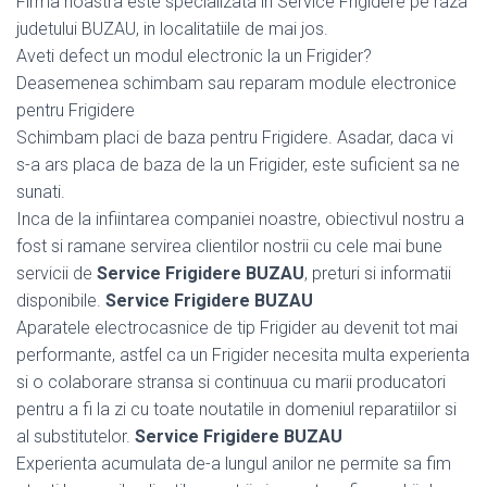
Firma noastra este specializata in Service Frigidere pe raza
judetului BUZAU, in localitatiile de mai jos.
Aveti defect un modul electronic la un Frigider?
Deasemenea schimbam sau reparam module electronice
pentru Frigidere
Schimbam placi de baza pentru Frigidere. Asadar, daca vi
s-a ars placa de baza de la un Frigider, este suficient sa ne
sunati.
Inca de la infiintarea companiei noastre, obiectivul nostru a
fost si ramane servirea clientilor nostrii cu cele mai bune
servicii de
Service Frigidere BUZAU
, preturi si informatii
disponibile.
Service Frigidere BUZAU
Aparatele electrocasnice de tip Frigider au devenit tot mai
performante, astfel ca un Frigider necesita multa experienta
si o colaborare stransa si continuua cu marii producatori
pentru a fi la zi cu toate noutatile in domeniul reparatiilor si
al substitutelor.
Service Frigidere BUZAU
Experienta acumulata de-a lungul anilor ne permite sa fim