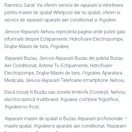
Ramnicu Sarat: Va oferim servicii de
reparatii
si intretinere
pentru masini de spalat Whirlpool dar nu spalat, oferim si
servicii de
reparatii
aparate aer conditionat si
frigidere
.
Service Reparatii Nehoiu
reprezinta pagina unde puteti gasi
informatii despre Echipamente, Hidrofoare-Electropompe,
Drujbe-Masini de tuns,
Frigidere
,
Reparatii
Buzau.
Service Reparatii
Buzau din judetul Buzau
Aer-Conditionat, Antene Tv, Echipamente, Hidrofoare-
Electropompe, Drujbe-Masini de tuns,
Frigidere
, Aparatura
Medicala,
Service Reparatii
Telefoane-smartphone
Nehoiu
.
Dacă locuiţi în Buzău sau zonele limitrofe (Costeşti,
Nehoiu
,
electrocasnică multibrand:
frigidere
, combine frigorifice,
frigidere
no frost,
Reparatii
masini de spalat in Buzau
Reparatii
profesionale –
masini spalat,
frigidere
si aparate aer conditionat. Reparam