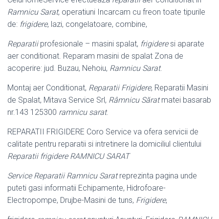
Ramnicu Sarat
, operatiuni Incarcam cu freon toate tipurile
de:
frigidere
, lazi, congelatoare, combine,
Reparatii
profesionale – masini spalat,
frigidere
si aparate
aer conditionat. Reparam masini de spalat Zona de
acoperire: jud. Buzau, Nehoiu,
Ramnicu Sarat
.
Montaj aer Conditionat,
Reparatii Frigidere
, Reparatii Masini
de Spalat, Mitava Service Srl,
Râmnicu Sărat
matei basarab
nr.143 125300
ramnicu sarat
.
REPARATII FRIGIDERE Coro Service va ofera servicii de
calitate pentru reparatii si intretinere la domiciliul clientului
Reparatii frigidere RAMNICU SARAT
Service Reparatii Ramnicu Sarat
reprezinta pagina unde
puteti gasi informatii Echipamente, Hidrofoare-
Electropompe, Drujbe-Masini de tuns,
Frigidere
,