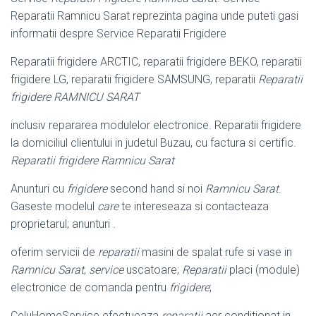
Reparatii Ramnicu Sarat reprezinta pagina unde puteti gasi
informatii despre Service Reparatii Frigidere
Reparatii frigidere ARCTIC, reparatii frigidere BEKO, reparatii
frigidere LG, reparatii frigidere SAMSUNG, reparatii
Reparatii
frigidere RAMNICU SARAT
inclusiv repararea modulelor electronice. Reparatii frigidere
la domiciliul clientului in judetul Buzau, cu factura si certific.
Reparatii frigidere Ramnicu Sarat
Anunturi cu
frigidere
second hand si noi
Ramnicu Sarat
.
Gaseste modelul
care
te intereseaza si contacteaza
proprietarul; anunturi .
oferim servicii de
reparatii
masini de spalat rufe si vase in
Ramnicu Sarat
,
service
uscatoare;
Reparatii
placi (module)
electronice de comanda pentru
frigidere
;
CeluHomeService efectueaza
reparatii
aer conditionat in