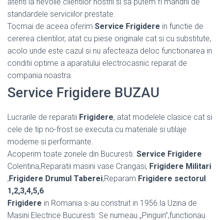
atenti la nevoile clientilor nostrii si sa putem fi mandrii de
standardele serviciilor prestate.
Tocmai de aceea oferim
Service Frigidere
in functie de
cererea clientilor, atat cu piese originale cat si cu substitute,
acolo unde este cazul si nu afecteaza deloc functionarea in
conditii optime a aparatului electrocasnic reparat de
compania noastra.
Service Frigidere BUZAU
Lucrarile de reparatii
Frigidere
, atat modelele clasice cat si
cele de tip no-frost se executa cu materiale si utilaje
moderne si performante.
Acoperim toate zonele din Bucuresti.
Service Frigidere
Colentina,Reparatii masini vase Crangasi,
Frigidere Militari
,
Frigidere Drumul Taberei
,Reparam
Frigidere sectorul
1,2,3,4,5,6
Frigidere
in Romania s-au construit in 1956 la Uzina de
Masini Electrice Bucuresti. Se numeau „Pinguin”,functionau