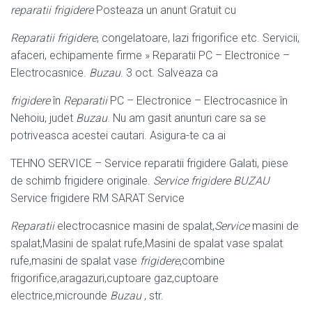
reparatii frigidere
Posteaza un anunt Gratuit cu
Reparatii frigidere
, congelatoare, lazi frigorifice etc. Servicii,
afaceri, echipamente firme » Reparatii PC – Electronice –
Electrocasnice.
Buzau
. 3 oct. Salveaza ca
frigidere
în
Reparatii
PC – Electronice – Electrocasnice în
Nehoiu, judet
Buzau
. Nu am gasit anunturi care sa se
potriveasca acestei cautari. Asigura-te ca ai
TEHNO SERVICE – Service reparatii frigidere Galati, piese
de schimb frigidere originale.
Service frigidere BUZAU
Service frigidere RM SARAT Service
Reparatii
electrocasnice masini de spalat,
Service
masini de
spalat,Masini de spalat rufe,Masini de spalat vase spalat
rufe,masini de spalat vase
frigidere
,
combine
frigorifice,aragazuri,cuptoare gaz,cuptoare
electrice,microunde
Buzau
, str.