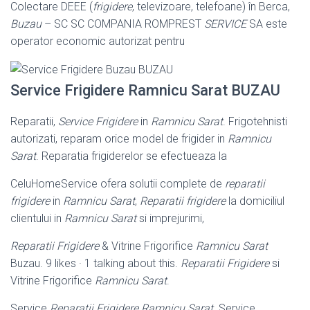
Colectare DEEE (
frigidere
, televizoare, telefoane) în Berca,
Buzau
– SC SC COMPANIA ROMPREST
SERVICE
SA este
operator economic autorizat pentru
Service Frigidere Ramnicu Sarat BUZAU
Reparatii,
Service Frigidere
in
Ramnicu Sarat
. Frigotehnisti
autorizati, reparam orice model de frigider in
Ramnicu
Sarat
. Reparatia frigiderelor se efectueaza la
CeluHomeService ofera solutii complete de
reparatii
frigidere
in
Ramnicu Sarat
,
Reparatii frigidere
la domiciliul
clientului in
Ramnicu Sarat
si imprejurimi,
Reparatii Frigidere
& Vitrine Frigorifice
Ramnicu Sarat
Buzau. 9 likes · 1 talking about this.
Reparatii Frigidere
si
Vitrine Frigorifice
Ramnicu Sarat
.
Service
Reparatii Frigidere Ramnicu Sarat
. Service