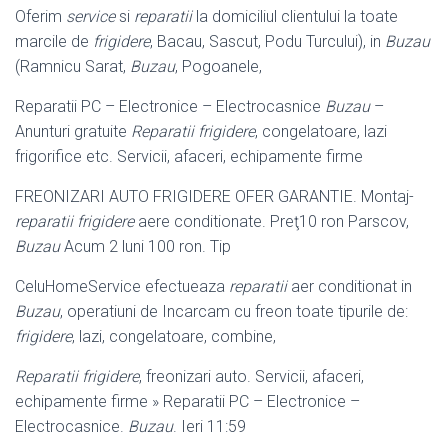
Oferim
service
si
reparatii
la domiciliul clientului la toate
marcile de
frigidere
, Bacau, Sascut, Podu Turcului), in
Buzau
(Ramnicu Sarat,
Buzau
, Pogoanele,
Reparatii PC – Electronice – Electrocasnice
Buzau
–
Anunturi gratuite
Reparatii frigidere
, congelatoare, lazi
frigorifice etc. Servicii, afaceri, echipamente firme
FREONIZARI AUTO FRIGIDERE OFER GARANTIE. Montaj-
reparatii frigidere
aere conditionate. Preţ10 ron Parscov,
Buzau
Acum 2 luni 100 ron. Tip
CeluHomeService efectueaza
reparatii
aer conditionat in
Buzau
, operatiuni de Incarcam cu freon toate tipurile de:
frigidere
, lazi, congelatoare, combine,
Reparatii frigidere
, freonizari auto. Servicii, afaceri,
echipamente firme » Reparatii PC – Electronice –
Electrocasnice.
Buzau
. Ieri 11:59