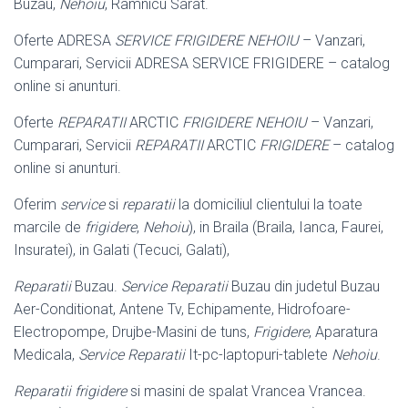
Buzau,
Nehoiu
, Ramnicu Sarat.
Oferte ADRESA
SERVICE FRIGIDERE NEHOIU
– Vanzari,
Cumparari, Servicii ADRESA SERVICE FRIGIDERE – catalog
online si anunturi.
Oferte
REPARATII
ARCTIC
FRIGIDERE NEHOIU
– Vanzari,
Cumparari, Servicii
REPARATII
ARCTIC
FRIGIDERE
– catalog
online si anunturi.
Oferim
service
si
reparatii
la domiciliul clientului la toate
marcile de
frigidere
,
Nehoiu
), in Braila (Braila, Ianca, Faurei,
Insuratei), in Galati (Tecuci, Galati),
Reparatii
Buzau.
Service Reparatii
Buzau din judetul Buzau
Aer-Conditionat, Antene Tv, Echipamente, Hidrofoare-
Electropompe, Drujbe-Masini de tuns,
Frigidere
, Aparatura
Medicala,
Service Reparatii
It-pc-laptopuri-tablete
Nehoiu
.
Reparatii frigidere
si masini de spalat Vrancea Vrancea.