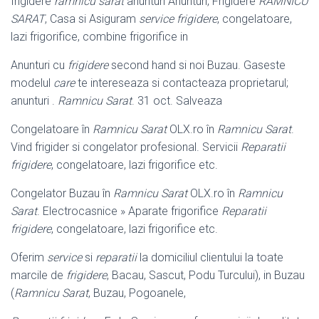
frigidere
ramnicu sarat
anunturi Anunturi, Frigidere
RAMNICU
SARAT
, Casa si Asiguram
service frigidere
, congelatoare,
lazi frigorifice, combine frigorifice in
Anunturi cu
frigidere
second hand si noi Buzau. Gaseste
modelul
care
te intereseaza si contacteaza proprietarul;
anunturi .
Ramnicu Sarat
. 31 oct. Salveaza
Congelatoare în
Ramnicu Sarat
OLX.ro în
Ramnicu Sarat
.
Vind frigider si congelator profesional. Servicii
Reparatii
frigidere
, congelatoare, lazi frigorifice etc.
Congelator Buzau în
Ramnicu Sarat
OLX.ro în
Ramnicu
Sarat
. Electrocasnice » Aparate frigorifice
Reparatii
frigidere
, congelatoare, lazi frigorifice etc.
Oferim
service
si
reparatii
la domiciliul clientului la toate
marcile de
frigidere
, Bacau, Sascut, Podu Turcului), in Buzau
(
Ramnicu Sarat
, Buzau, Pogoanele,