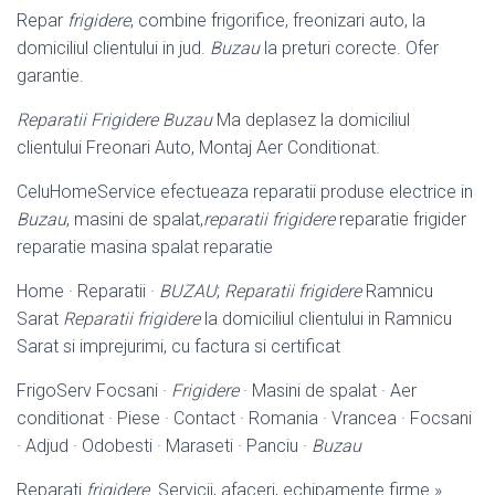
Repar
frigidere
, combine frigorifice, freonizari auto, la
domiciliul clientului in jud.
Buzau
la preturi corecte. Ofer
garantie.
Reparatii Frigidere Buzau
Ma deplasez la domiciliul
clientului Freonari Auto, Montaj Aer Conditionat.
CeluHomeService efectueaza reparatii produse electrice in
Buzau
, masini de spalat,
reparatii frigidere
reparatie frigider
reparatie masina spalat reparatie
Home · Reparatii ·
BUZAU
;
Reparatii frigidere
Ramnicu
Sarat
Reparatii frigidere
la domiciliul clientului in Ramnicu
Sarat si imprejurimi, cu factura si certificat
FrigoServ Focsani ·
Frigidere
· Masini de spalat · Aer
conditionat · Piese · Contact · Romania · Vrancea · Focsani
· Adjud · Odobesti · Maraseti · Panciu ·
Buzau
Reparati
frigidere
. Servicii, afaceri, echipamente firme »