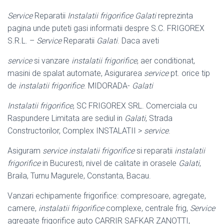
Service
Reparatii
Instalatii frigorifice Galati
reprezinta
pagina unde puteti gasi informatii despre S.C. FRIGOREX
S.R.L. –
Service
Reparatii
Galati
. Daca aveti
service
si vanzare
instalatii frigorifice
, aer conditionat,
masini de spalat automate, Asigurarea
service
pt. orice tip
de
instalatii frigorifice
. MIDORADA-
Galati
Instalatii frigorifice
, SC FRIGOREX SRL. Comerciala cu
Raspundere Limitata are sediul in
Galati
, Strada
Constructorilor, Complex INSTALATII >
service
.
Asiguram
service instalatii frigorifice
si reparatii
instalatii
frigorifice
in Bucuresti, nivel de calitate in orasele
Galati
,
Braila, Turnu Magurele, Constanta, Bacau.
Vanzari echipamente frigorifice: compresoare, agregate,
camere,
instalatii frigorifice
complexe, centrale frig,
Service
agregate frigorifice auto CARRIR SAFKAR ZANOTTI,