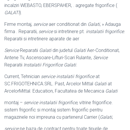
incalziri WEBASTO, EBERSPAHER, . agregate frigorifice (
GALATI
).
Firme montaj,
service
aer conditionat din
Galati
, » Adauga
firma . Reparatii,
service
si intretinere pt.
instalatii frigorifice
.
Reparatii si intretinere aparate de aer
Service
Reparatii
Galati
din judetul
Galati
Aer-Conditionat,
Antene Tv, Ascensoare-Lifturi-Scari Rulante,
Service
Reparatii
Instalatii Frigorifice Galati
.
Current, Tehnician
service instalatii frigorifice
at
SC.FRIGOTEHNICA.SRL. Past, Arcelor Mittal
Galati
at
ArcelorMittal. Education, Facultatea de Mecanica
Galati
montaj –
service instalatii frigorifice
, vitrine frigorifice.
sistem frigorific si montaj sistem frigorific pentru
magazinele noi impreuna cu partenerul Carrier (
Galati
,
service
pe baza de contract pentru toate tipurile de