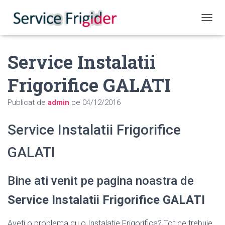
COMUT
Service Instalatii
Frigorifice GALATI
Publicat de
admin
pe
04/12/2016
Service Instalatii Frigorifice
GALATI
Bine ati venit pe pagina noastra de
Service Instalatii Frigorifice GALATI
Aveti o problema cu o Instalatie Frigorifica? Tot ce trebuie