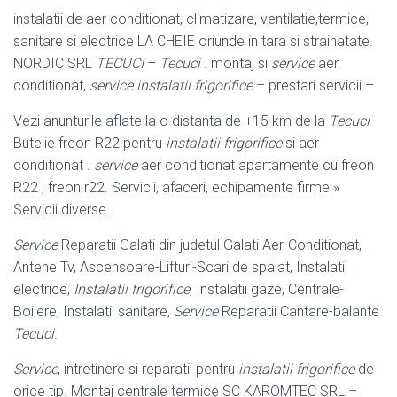
instalatii de aer conditionat, climatizare, ventilatie,termice,
sanitare si electrice LA CHEIE oriunde in tara si strainatate.
NORDIC SRL
TECUCI
–
Tecuci
. montaj si
service
aer
conditionat,
service instalatii frigorifice
– prestari servicii –
Vezi anunturile aflate la o distanta de +15 km de la
Tecuci
Butelie freon R22 pentru
instalatii frigorifice
si aer
conditionat .
service
aer conditionat apartamente cu freon
R22 , freon r22. Servicii, afaceri, echipamente firme »
Servicii diverse.
Service
Reparatii Galati din judetul Galati Aer-Conditionat,
Antene Tv, Ascensoare-Lifturi-Scari de spalat, Instalatii
electrice,
Instalatii frigorifice
, Instalatii gaze, Centrale-
Boilere, Instalatii sanitare,
Service
Reparatii Cantare-
balante
Tecuci
.
Service
, intretinere si reparatii pentru
instalatii frigorifice
de
orice tip. Montaj centrale termice SC KAROMTEC SRL –