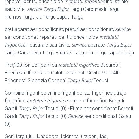
reparatii pentru orice tip de
instalatii frigorifice
industriale
sau civile,
service
Targu Bujor
Targu Carbunesti Targu
Frumos Targu Jiu Targu Lapus Targu
pret aparat aer conditionat, preturi aer conditionat,
service
aer conditionat, reparatii pentru orice tip de
instalatii
frigorifice
industriale sau civile,
service
aparate
Targu Bujor
Targu Carbunesti Targu Frumos Targu Jiu Targu Lapus Targu
Preţ100 ron Echipam cu
instalatii frigorifice
Bucuresti,
Bucuresti-Ilfov Galati Galati Cosmesti Grivita Malu Alb
Priponesti Slobozia Conachi
Targu Bujor
Tecuci
Combine frigorifice vitrine frigorifice lazi frigorifice utilaje
frigorifice
instalatii frigorifice
camere frigorifice Beresti
Galati
Targu Bujor
Tecuci (0) · Firme aer conditionat Beresti
Galati
Targu Bujor
Tecuci (0)
Service
aer conditionat Galati
(0).
Gorj, targu jiu, Hunedoara, Ialomita, urziceni, Iasi,