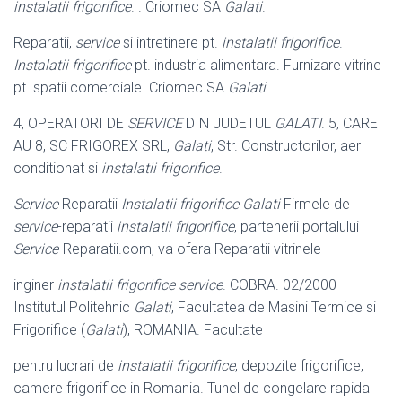
instalatii frigorifice
. . Criomec SA
Galati
.
Reparatii,
service
si intretinere pt.
instalatii frigorifice
.
Instalatii frigorifice
pt. industria alimentara. Furnizare vitrine
pt. spatii comerciale. Criomec SA
Galati
.
4, OPERATORI DE
SERVICE
DIN JUDETUL
GALATI
. 5, CARE
AU 8, SC FRIGOREX SRL,
Galati
, Str. Constructorilor, aer
conditionat si
instalatii frigorifice
.
Service
Reparatii
Instalatii frigorifice Galati
Firmele de
service
-reparatii
instalatii frigorifice
, partenerii portalului
Service
-Reparatii.com, va ofera Reparatii vitrinele
inginer
instalatii frigorifice service
. COBRA. 02/2000
Institutul Politehnic
Galati
, Facultatea de Masini Termice si
Frigorifice (
Galati
), ROMANIA. Facultate
pentru lucrari de
instalatii frigorifice
, depozite frigorifice,
camere frigorifice in Romania. Tunel de congelare rapida