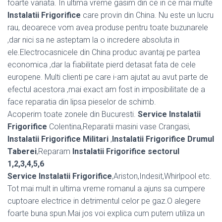
foarte variata. In ultima vreme gasim din ce in ce mai multe
Instalatii Frigorifice
care provin din China. Nu este un lucru
rau, deoarece vom avea produse pentru toate buzunarele
,dar nici sa ne asteptam la o incredere absoluta in
ele.Electrocasnicele din China produc avantaj pe partea
economica ,dar la fiabilitate pierd detasat fata de cele
europene. Multi clienti pe care i-am ajutat au avut parte de
efectul acestora ,mai exact am fost in imposibilitate de a
face reparatia din lipsa pieselor de schimb.
Acoperim toate zonele din Bucuresti.
Service Instalatii
Frigorifice
Colentina,Reparatii masini vase Crangasi,
Instalatii Frigorifice Militari
,
Instalatii Frigorifice Drumul
Taberei
,Reparam
Instalatii Frigorifice sectorul
1,2,3,4,5,6
Service Instalatii Frigorifice
,Ariston,Indesit,Whirlpool etc.
Tot mai mult in ultima vreme romanul a ajuns sa cumpere
cuptoare electrice in detrimentul celor pe gaz.O alegere
foarte buna spun.Mai jos voi explica cum putem utiliza un