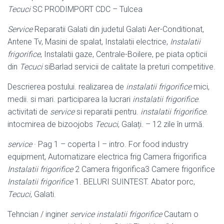
Tecuci
SC PRODIMPORT CDC – Tulcea
Service
Reparatii Galati din judetul Galati Aer-Conditionat,
Antene Tv, Masini de spalat, Instalatii electrice,
Instalatii
frigorifice
, Instalatii gaze, Centrale-Boilere, pe piata opticii
din
Tecuci
siBarlad servicii de calitate la preturi competitive.
Descrierea postului. realizarea de
instalatii frigorifice
mici,
medii. si mari. participarea la lucrari
instalatii frigorifice
.
activitati de
service
si reparatii pentru.
instalatii frigorifice
.
intocmirea de bizoojobs
Tecuci
, Galați. – 12 zile în urmă.
service
· Pag 1 – coperta I – intro. For food industry
equipment, Automatizare electrica frig Camera frigorifica
Instalatii frigorifice
2 Camera frigorifica3 Camere frigorifice
Instalatii frigorifice
1. BELURI SUINTEST. Abator porc,
Tecuci
, Galati.
Tehncian / inginer
service instalatii frigorifice
Cautam o