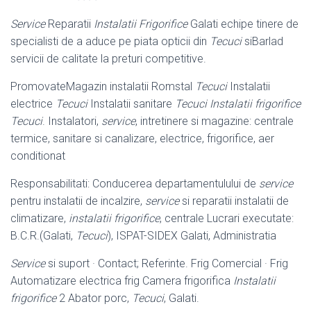
Service
Reparatii
Instalatii Frigorifice
Galati echipe tinere de
specialisti de a aduce pe piata opticii din
Tecuci
siBarlad
servicii de calitate la preturi competitive
.
PromovateMagazin instalatii Romstal
Tecuci
Instalatii
electrice
Tecuci
Instalatii sanitare
Tecuci Instalatii frigorifice
Tecuci
. Instalatori,
service
, intretinere si magazine: centrale
termice, sanitare si canalizare, electrice, frigorifice, aer
conditionat
Responsabilitati: Conducerea departamentulului de
service
pentru instalatii de incalzire,
service
si reparatii instalatii de
climatizare,
instalatii frigorifice
, centrale Lucrari executate:
B.C.R.(Galati,
Tecuci
), ISPAT-SIDEX Galati, Administratia
Service
si suport · Contact; Referinte. Frig Comercial · Frig
Automatizare electrica frig Camera frigorifica
Instalatii
frigorifice
2 Abator porc,
Tecuci
, Galati.