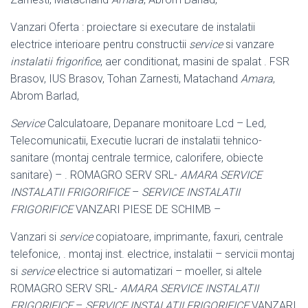
Vanzari Oferta : proiectare si executare de instalatii
electrice interioare pentru constructii
service
si vanzare
instalatii frigorifice
, aer conditionat, masini de spalat . FSR
Brasov, IUS Brasov, Tohan Zarnesti, Matachand
Amara
,
Abrom Barlad,
Service
Calculatoare, Depanare monitoare Lcd – Led,
Telecomunicatii, Executie lucrari de instalatii tehnico-
sanitare (montaj centrale termice, calorifere, obiecte
sanitare) – . ROMAGRO SERV SRL-
AMARA
SERVICE
INSTALATII FRIGORIFICE
–
SERVICE INSTALATII
FRIGORIFICE
VANZARI PIESE DE SCHIMB –
Vanzari si
service
copiatoare, imprimante, faxuri, centrale
telefonice, . montaj inst. electrice, instalatii – servicii montaj
si
service
electrice si automatizari – moeller, si altele
ROMAGRO SERV SRL-
AMARA
SERVICE INSTALATII
FRIGORIFICE
–
SERVICE INSTALATII FRIGORIFICE
VANZARI