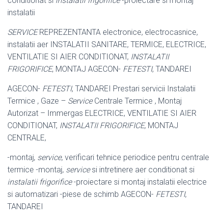
conditionat si
instalatii frigorifice
-proiectare si montaj
instalatii
SERVICE
REPREZENTANTA electronice, electrocasnice,
instalatii aer INSTALATII SANITARE, TERMICE, ELECTRICE,
VENTILATIE SI AIER CONDITIONAT,
INSTALATII
FRIGORIFICE
, MONTAJ AGECON-
FETESTI
, TANDAREI
AGECON-
FETESTI
, TANDAREI Prestari servicii Instalatii
Termice , Gaze –
Service
Centrale Termice , Montaj
Autorizat – Immergas ELECTRICE, VENTILATIE SI AIER
CONDITIONAT,
INSTALATII FRIGORIFICE
, MONTAJ
CENTRALE,
-montaj,
service
, verificari tehnice periodice pentru centrale
termice -montaj,
service
si intretinere aer conditionat si
instalatii frigorifice
-proiectare si montaj instalatii electrice
si automatizari -piese de schimb AGECON-
FETESTI
,
TANDAREI