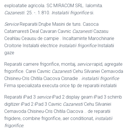
exploatatie agricola. SC MIRACOM SRL. Ialomita.
Cazanesti
. 25. -. 1.810.
Instalatii frigorifice
si.
Service
Reparatii Drujbe Masini de tuns. Casoca
Catamaresti Deal Cavaran Cavnic
Cazanesti
Cazasu
Ceahlau Ceausu de campie . Incaltaminte Marochinarie
Croitorie Instalatii electrice
Instalatii frigorifice
Instalatii
gaze
Reparatii camere frigorifice, montaj,
service
rapid, agregate
frigorifice. Carei Cavnic
Cazanesti
Cehu Silvaniei Cernavoda
Chisineu-Cris Chitila Ciacova Cisnadie .
instalatii frigorifice
Firma specializata executa orice tip de reparatii instalatii
Reparatii iPad 3
service
iPad 2 display geam iPad 3 schimb
digitizer iPad 2 iPad 3 Cavnic
Cazanesti
Cehu Silvaniei
Cernavoda Chisineu-Cris Chitila Ciacova .. de reparatii
frigidere, combine frigorifice, aer conditionat,
instalatii
frigorifice
.