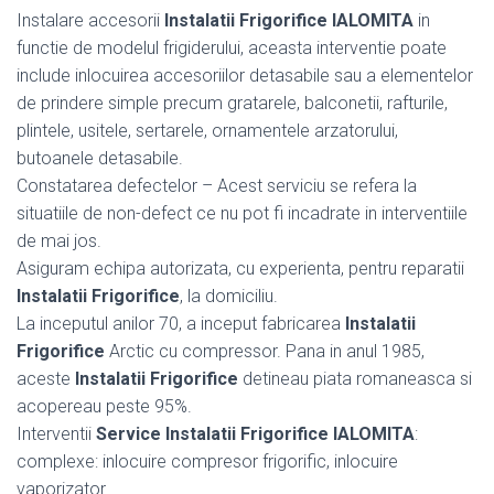
Instalare accesorii
Instalatii Frigorifice IALOMITA
in
functie de modelul frigiderului, aceasta interventie poate
include inlocuirea accesoriilor detasabile sau a elementelor
de prindere simple precum gratarele, balconetii, rafturile,
plintele, usitele, sertarele, ornamentele arzatorului,
butoanele detasabile.
Constatarea defectelor – Acest serviciu se refera la
situatiile de non-defect ce nu pot fi incadrate in interventiile
de mai jos.
Asiguram echipa autorizata, cu experienta, pentru reparatii
Instalatii Frigorifice
, la domiciliu.
La inceputul anilor 70, a inceput fabricarea
Instalatii
Frigorifice
Arctic cu compressor. Pana in anul 1985,
aceste
Instalatii Frigorifice
detineau piata romaneasca si
acopereau peste 95%.
Interventii
Service Instalatii Frigorifice IALOMITA
:
complexe: inlocuire compresor frigorific, inlocuire
vaporizator