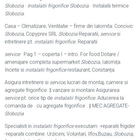
Slobozia
·
Instalatii frigorifice Slobozia
· Instalatii termice
Slobozia
.
Casa – Climatizare, Ventilatie – firme din Ialomita: Concivic
Slobozia
, Copyprex SRL
Slobozia
Reparatii,
service
si
intretinere pt.
instalatii frigorifice
. Reparatii
service
· Pag 1 – coperta I – intro. For food Dotare /
amenajare completa supermarket
Slobozia
, Ialomița
Incinte si
instalatii frigorifice
restaurant, Constanța.
Asigura intretinere si
service
, lucrari de montaj, camere si
agregate frigorifice. || vanzare si montare Asigurarea
service
pt. orice tip de
instalatii frigorifice
. Aducerea la
comanda de . cu agregate frigorifice . || MEC AGREGATE-
Slobozia
Specialisti in
instalatii frigorifice
executam: -reparatii frigider
-reparatii combine. Urziceni, Voluntari, Ilfov,Buzau,
Slobozia
,