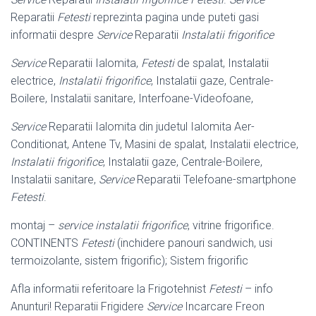
Reparatii
Fetesti
reprezinta pagina unde puteti gasi
informatii despre
Service
Reparatii
Instalatii frigorifice
Service
Reparatii Ialomita,
Fetesti
de spalat, Instalatii
electrice,
Instalatii frigorifice
, Instalatii gaze, Centrale-
Boilere, Instalatii sanitare, Interfoane-
Videofoane,
Service
Reparatii Ialomita din judetul Ialomita Aer-
Conditionat, Antene Tv, Masini de spalat, Instalatii electrice,
Instalatii frigorifice
, Instalatii gaze, Centrale-
Boilere,
Instalatii sanitare,
Service
Reparatii Telefoane-smartphone
Fetesti
.
montaj –
service instalatii frigorifice
, vitrine frigorifice.
CONTINENTS
Fetesti
(
inchidere panouri sandwich, usi
termoizolante, sistem frigorific); Sistem frigorific
Afla informatii referitoare la Frigotehnist
Fetesti
– info
Anunturi! Reparatii Frigidere
Service
Incarcare Freon