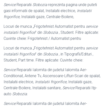
Service
Reparatii
Slobozia
reprezinta pagina unde puteti
gasi informatii de spalat, Instalatii electrice,
Instalatii
frigorifice
, Instalatii gaze, Centrale-Boilere,
Locuri de munca „Frigotehnist Automatist pentru
service
instalatii frigorifice
” din
Slobozia
, Student. Filtre aplicate:
Cuvinte cheie: Frigotehnist / Automatist pentru
Locuri de munca „Frigotehnist Automatist pentru
service
instalatii frigorifice
” din
Slobozia
, in Tipografii/Edituri ,
Student, Part time. Filtre aplicate: Cuvinte cheie:
Service
Reparatii Ialomita din judetul Ialomita Aer-
Conditionat, Antene Tv, Ascensoare-Lifturi-Scari de spalat,
Instalatii electrice,
Instalatii frigorifice
, Instalatii gaze,
Centrale-Boilere, Instalatii sanitare,
Service
Reparatii Itp-
auto
Slobozia
.
Service
Reparatii Ialomita din judetul Ialomita Aer-