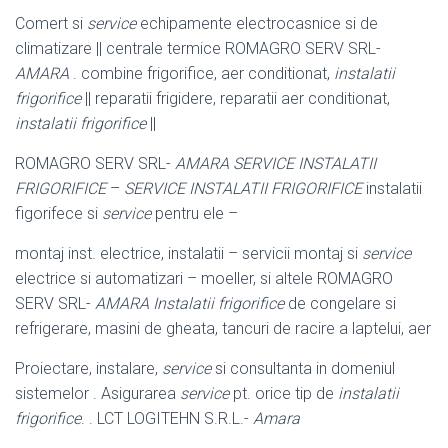
Comert si
service
echipamente electrocasnice si de
climatizare || centrale termice ROMAGRO SERV SRL-
AMARA
. combine frigorifice, aer conditionat,
instalatii
frigorifice
|| reparatii frigidere, reparatii aer conditionat,
instalatii frigorifice
||
ROMAGRO SERV SRL-
AMARA
SERVICE INSTALATII
FRIGORIFICE
–
SERVICE INSTALATII FRIGORIFICE
instalatii
figorifece si
service
pentru ele –
montaj inst. electrice, instalatii – servicii montaj si
service
electrice si automatizari – moeller, si altele ROMAGRO
SERV SRL-
AMARA
Instalatii frigorifice
de congelare si
refrigerare, masini de gheata, tancuri de racire a laptelui, aer
Proiectare, instalare,
service
si consultanta in domeniul
sistemelor . Asigurarea
service
pt. orice tip de
instalatii
frigorifice
. . LCT LOGITEHN S.R.L.-
Amara