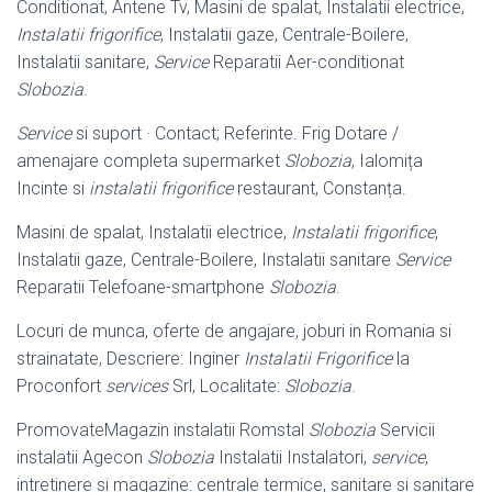
Conditionat, Antene Tv, Masini de spalat, Instalatii electrice,
Instalatii frigorifice
, Instalatii gaze, Centrale-
Boilere,
Instalatii sanitare,
Service
Reparatii Aer-conditionat
Slobozia
.
Service
si suport · Contact; Referinte. Frig Dotare /
amenajare completa supermarket
Slobozia
, Ialomița
Incinte si
instalatii frigorifice
restaurant, Constanța.
Masini de spalat, Instalatii electrice,
Instalatii frigorifice
,
Instalatii gaze, Centrale
-Boilere, Instalatii sanitare
Service
Reparatii Telefoane-smartphone
Slobozia
.
Locuri de munca, oferte de angajare, joburi in Romania si
strainatate, Descriere: Inginer
Instalatii Frigorifice
la
Proconfort
services
Srl, Localitate:
Slobozia
.
PromovateMagazin instalatii Romstal
Slobozia
Servicii
instalatii Agecon
Slobozia
Instalatii Instalatori,
service
,
intretinere si magazine: centrale termice, sanitare si sanitare