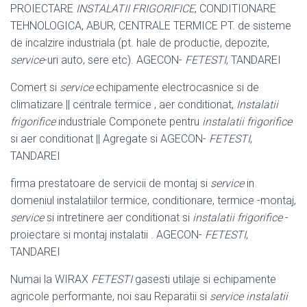
PROIECTARE
INSTALATII FRIGORIFICE
, CONDITIONARE
TEHNOLOGICA, ABUR, CENTRALE TERMICE PT. de sisteme
de incalzire industriala (pt. hale de productie, depozite,
service
-uri auto, sere etc). AGECON-
FETESTI
, TANDAREI
Comert si
service
echipamente electrocasnice si de
climatizare || centrale termice , aer conditionat,
Instalatii
frigorifice
industriale Componete pentru
instalatii frigorifice
si aer conditionat || Agregate si AGECON-
FETESTI
,
TANDAREI
firma prestatoare de servicii de montaj si
service
in
domeniul instalatiilor termice, conditionare, termice -montaj,
service
si intretinere aer conditionat si
instalatii frigorifice
-
proiectare si montaj instalatii . AGECON-
FETESTI
,
TANDAREI
Numai la WIRAX
FETESTI
gasesti utilaje si echipamente
agricole performante, noi sau Reparatii si
service instalatii