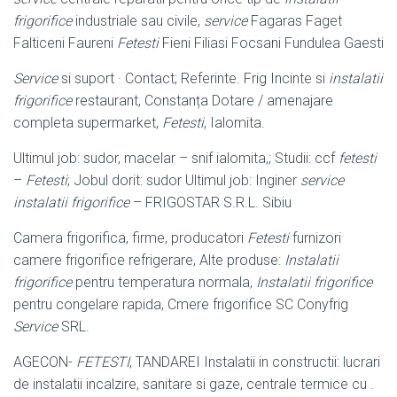
frigorifice
industriale sau civile,
service
Fagaras Faget
Falticeni Faureni
Fetesti
Fieni Filiasi Focsani Fundulea Gaesti
Service
si suport · Contact; Referinte. Frig Incinte si
instalatii
frigorifice
restaurant, Constanța Dotare / amenajare
completa supermarket,
Fetesti
, Ialomita.
Ultimul job: sudor, macelar – snif ialomita,; Studii: ccf
fetesti
–
Fetesti
; Jobul dorit: sudor Ultimul job: Inginer
service
instalatii frigorifice
– FRIGOSTAR S.R.L. Sibiu
Camera frigorifica, firme, producatori
Fetesti
furnizori
camere frigorifice refrigerare, Alte produse:
Instalatii
frigorifice
pentru temperatura normala,
Instalatii frigorifice
pentru congelare rapida, Cmere frigorifice SC Conyfrig
Service
SRL.
AGECON-
FETESTI
, TANDAREI Instalatii in constructii: lucrari
de instalatii incalzire, sanitare si gaze, centrale termice cu .