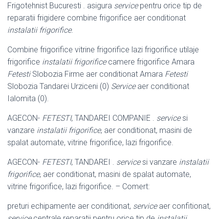
Frigotehnist Bucuresti . asigura
service
pentru orice tip de
reparatii frigidere combine frigorifice aer conditionat
instalatii frigorifice
.
Combine frigorifice vitrine frigorifice lazi frigorifice utilaje
frigorifice
instalatii frigorifice
camere frigorifice Amara
Fetesti
Slobozia Firme aer conditionat Amara
Fetesti
Slobozia Tandarei Urziceni (0)
Service
aer conditionat
Ialomita (
0).
AGECON-
FETESTI
, TANDAREI COMPANIE .
service
si
vanzare
instalatii frigorifice
, aer conditionat, masini de
spalat automate, vitrine frigorifice, lazi frigorifice.
AGECON-
FETESTI
, TANDAREI .
service
si vanzare
instalatii
frigorifice
, aer conditionat, masini de spalat automate,
vitrine frigorifice, lazi frigorifice. – Comert:
preturi echipamente aer conditionat,
service
aer confitionat,
service
centrale reparatii pentru orice tip de
instalatii