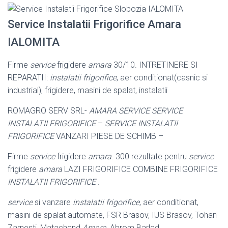
Service Instalatii Frigorifice Amara
IALOMITA
Firme
service
frigidere
amara
30/10. INTRETINERE SI
REPARATII:
instalatii frigorifice
, aer conditionat(casnic si
industrial), frigidere, masini de spalat, instalatii
ROMAGRO SERV SRL-
AMARA SERVICE
SERVICE
INSTALATII FRIGORIFICE
–
SERVICE INSTALATII
FRIGORIFICE
VANZARI PIESE DE SCHIMB –
Firme
service
frigidere
amara
. 300 rezultate pentru
service
frigidere
amara
LAZI FRIGORIFICE COMBINE FRIGORIFICE
INSTALATII FRIGORIFICE
.
service
si vanzare
instalatii frigorifice
, aer conditionat,
masini de spalat automate, FSR Brasov, IUS Brasov, Tohan
Zarnesti, Matachand
Amara
, Abrom Barlad,