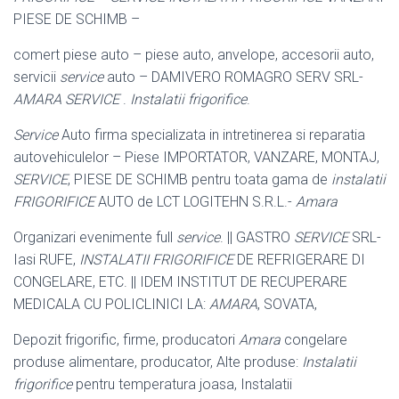
PIESE DE SCHIMB –
comert piese auto – piese auto, anvelope, accesorii auto,
servicii
service
auto – DAMIVERO ROMAGRO SERV SRL-
AMARA SERVICE
.
Instalatii frigorifice
.
Service
Auto firma specializata in intretinerea si reparatia
autovehiculelor – Piese IMPORTATOR, VANZARE, MONTAJ,
SERVICE
, PIESE DE SCHIMB pentru toata gama de
instalatii
FRIGORIFICE
AUTO de LCT LOGITEHN S.R.L.-
Amara
Organizari evenimente full
service
. || GASTRO
SERVICE
SRL-
Iasi RUFE,
INSTALATII FRIGORIFICE
DE REFRIGERARE DI
CONGELARE, ETC. || IDEM INSTITUT DE RECUPERARE
MEDICALA CU POLICLINICI LA:
AMARA
, SOVATA,
Depozit frigorific, firme, producatori
Amara
congelare
produse alimentare, producator, Alte produse:
Instalatii
frigorifice
pentru temperatura joasa, Instalatii