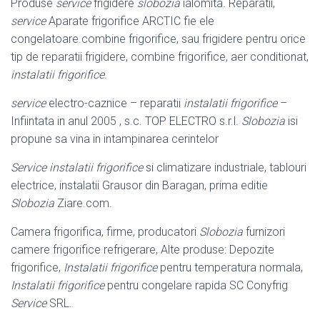
Produse
service
frigidere
slobozia
ialomita. Reparatii,
service
Aparate frigorifice ARCTIC fie ele
congelatoare.combine frigorifice, sau frigidere pentru orice
tip de reparatii frigidere, combine frigorifice, aer conditionat,
instalatii frigorifice
.
service
electro-caznice – reparatii
instalatii frigorifice
–
Infiintata in anul 2005 , s.c. TOP ELECTRO s.r.l.
Slobozia
isi
propune sa vina in intampinarea cerintelor
Service instalatii frigorifice
si climatizare industriale, tablouri
electrice, instalatii Grausor din Baragan, prima editie
Slobozia
Ziare.com.
Camera frigorifica, firme, producatori
Slobozia
furnizori
camere frigorifice refrigerare, Alte produse: Depozite
frigorifice,
Instalatii frigorifice
pentru temperatura normala,
Instalatii frigorifice
pentru congelare rapida SC Conyfrig
Service
SRL.