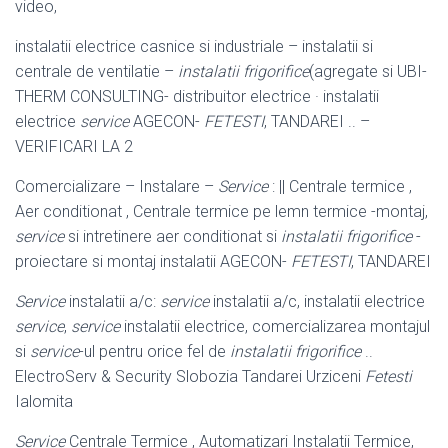
video,
instalatii electrice casnice si industriale – instalatii si
centrale de ventilatie –
instalatii frigorifice
(agregate si UBI-
THERM CONSULTING- distribuitor electrice · instalatii
electrice
service
AGECON-
FETESTI
, TANDAREI .. –
VERIFICARI LA 2
Comercializare – Instalare –
Service
: || Centrale termice ,
Aer conditionat , Centrale termice pe lemn termice -montaj,
service
si intretinere aer conditionat si
instalatii frigorifice
-
proiectare si montaj instalatii AGECON-
FETESTI
, TANDAREI
Service
instalatii a/c:
service
instalatii a/c, instalatii electrice
service
,
service
instalatii electrice, comercializarea montajul
si
service
-ul pentru orice fel de
instalatii frigorifice
..
ElectroServ & Security Slobozia Tandarei Urziceni
Fetesti
Ialomita
Service
Centrale Termice , Automatizari Instalatii Termice,