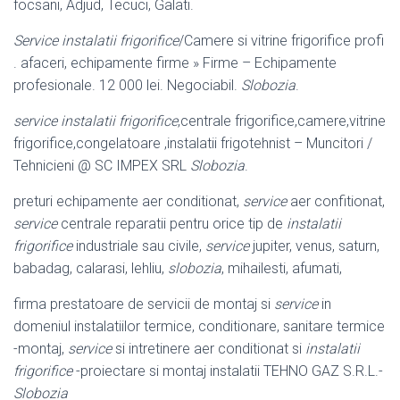
focsani, Adjud, Tecuci, Galati.
Service instalatii frigorifice
/Camere si vitrine frigorifice profi
. afaceri, echipamente firme » Firme – Echipamente
profesionale. 12 000 lei. Negociabil.
Slobozia
.
service instalatii frigorifice
,centrale frigorifice,camere,vitrine
frigorifice,
congelatoare ,instalatii frigotehnist – Muncitori /
Tehnicieni @ SC IMPEX SRL
Slobozia
.
preturi echipamente aer conditionat,
service
aer confitionat,
service
centrale reparatii pentru orice tip de
instalatii
frigorifice
industriale sau civile,
service
jupiter, venus, saturn,
babadag, calarasi, lehliu,
slobozia
, mihailesti, afumati,
firma prestatoare de servicii de montaj si
service
in
domeniul instalatiilor termice, conditionare, sanitare termice
-montaj,
service
si intretinere aer conditionat si
instalatii
frigorifice
-proiectare si montaj instalatii TEHNO GAZ S.R.L.-
Slobozia