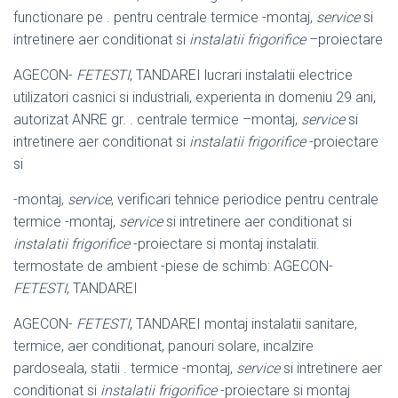
functionare pe . pentru centrale termice -montaj,
service
si
intretinere aer conditionat si
instalatii frigorifice
–
proiectare
AGECON-
FETESTI
, TANDAREI lucrari instalatii electrice
utilizatori casnici si industriali, experienta in domeniu 29 ani,
autorizat ANRE gr. . centrale termice –
montaj,
service
si
intretinere aer conditionat si
instalatii frigorifice
-proiectare
si
-montaj,
service
, verificari tehnice periodice pentru centrale
termice -montaj,
service
si intretinere aer conditionat si
instalatii frigorifice
-proiectare si montaj instalatii.
termostate de ambient -piese de schimb: AGECON-
FETESTI
, TANDAREI
AGECON-
FETESTI
, TANDAREI montaj instalatii sanitare,
termice, aer conditionat, panouri solare, incalzire
pardoseala, statii . termice -montaj,
service
si intretinere aer
conditionat si
instalatii frigorifice
-proiectare si montaj