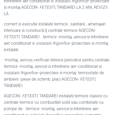
intretinere aer conditionat si
instalatii frigorifice
-proiectare
si montaj AGECON-
FETESTI
, TANDAREI LA 2 ANI, REVIZII
LA
comert si executie instalatii termice , sanitare , amenajari
interioare si constructii || centrale termice AGECON-
FETESTI
, TANDAREI . termice -montaj,
service
si intretinere
aer conditionat si
instalatii frigorifice
-proiectare si montaj
instalatii
-montaj,
service
, verificari tehnice periodice pentru centrale
termice -montaj,
service
si intretinere aer conditionat si
instalatii frigorifice
-proiectare si montaj. termostate de
ambient -piese de schimb: placi AGECON-
FETESTI
,
TANDAREI
AGECON-
FETESTI
, TANDAREI instalatii termice clasice cu
centrale termice cu combustibil solid sau combinate cu
pompe de . termice -montaj,
service
si intretinere aer