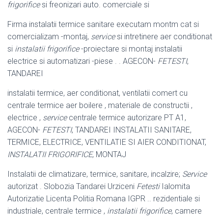
frigorifice
si freonizari auto. comerciale si
Firma instalatii termice sanitare executam montm cat si
comercializam -montaj,
service
si intretinere aer conditionat
si
instalatii frigorifice
-proiectare si montaj instalatii
electrice si automatizari -piese . . AGECON-
FETESTI
,
TANDAREI
instalatii termice, aer conditionat, ventilatii comert cu
centrale termice aer boilere , materiale de constructii ,
electrice ,
service
centrale termice autorizare PT A1,
AGECON-
FETESTI
, TANDAREI INSTALATII SANITARE,
TERMICE, ELECTRICE, VENTILATIE SI AIER CONDITIONAT,
INSTALATII FRIGORIFICE
, MONTAJ
Instalatii de climatizare, termice, sanitare, incalzire;
Service
autorizat . Slobozia Tandarei Urziceni
Fetesti
Ialomita
Autorizatie Licenta Politia Romana IGPR .. rezidentiale si
industriale, centrale termice ,
instalatii frigorifice
, camere