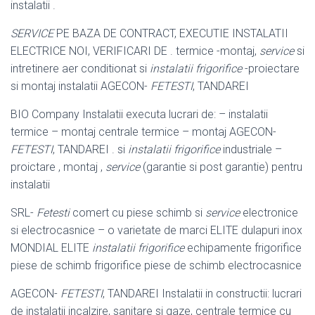
instalatii .
SERVICE
PE BAZA DE CONTRACT, EXECUTIE INSTALATII
ELECTRICE NOI, VERIFICARI DE . termice -montaj,
service
si
intretinere aer conditionat si
instalatii frigorifice
-proiectare
si montaj instalatii AGECON-
FETESTI
, TANDAREI
BIO Company Instalatii executa lucrari de: – instalatii
termice – montaj centrale termice – montaj AGECON-
FETESTI
, TANDAREI . si
instalatii frigorifice
industriale –
proictare , montaj ,
service
(garantie si post garantie) pentru
instalatii
SRL-
Fetesti
comert cu piese schimb si
service
electronice
si electrocasnice – o varietate de marci ELITE dulapuri inox
MONDIAL ELITE
instalatii frigorifice
echipamente frigorifice
piese de schimb frigorifice piese de schimb electrocasnice
AGECON-
FETESTI
, TANDAREI Instalatii in constructii: lucrari
de instalatii incalzire, sanitare si gaze, centrale termice cu