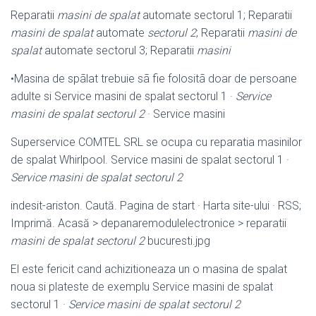
Reparatii
masini de spalat
automate sectorul 1; Reparatii
masini de spalat
automate
sectorul 2
; Reparatii
masini de
spalat
automate sectorul 3; Reparatii
masini
•Masina de spãlat trebuie sã fie folositã doar de persoane
adulte si Service masini de spalat sectorul 1 ·
Service
masini de spalat sectorul 2
· Service masini
Superservice COMTEL SRL se ocupa cu reparatia masinilor
de spalat Whirlpool. Service masini de spalat sectorul 1 ·
Service masini de spalat sectorul 2
indesit-ariston. Caută. Pagina de start · Harta site-ului · RSS;
Imprimă. Acasă > depanaremodulelectronice > reparatii
masini de spalat sectorul 2
bucuresti.jpg
El este fericit cand achizitioneaza un o masina de spalat
noua si plateste de exemplu Service masini de spalat
sectorul 1 ·
Service masini de spalat sectorul 2