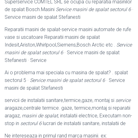
Superservice COMTEL SRL se ocupa cu reparatia masinilor
de spalat Bosch.
Masini
Service masini de spalat sectorul 6
·
Service masini de spalat Stefanesti
Reparatii masini de spalat-service masini automate de rufe
vase si uscatoare Reparatii masini de spalat
Indesit,Ariston,Whirlpool,Siemens,Bosch Arctic etc .
Service
masini de spalat sectorul 6
· Service masini de spalat
Stefanesti · Service
Ai o problema mai speciala cu masina de spalat? . spalat
sectorul 5 ·
Service masini de spalat sectorul 6
· Service
masini de spalat Stefanesti
servicii de instalatii sanitare,termice,gaze, montaj si
service
aragaze,centrale termice. gaze, termice,montaj si reparatii
aragaz,
masini de spalat
, instalatii electrice, Executam non-
stop in
sectorul 6
lucrari de instalatii sanitare, instalatii de
Ne intereseaza in primul rand marca masinii. ex: