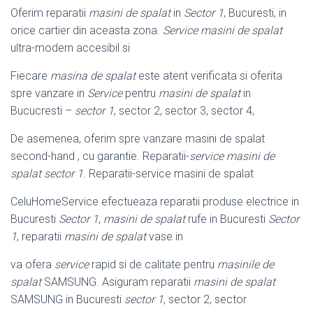
Oferim reparatii
masini de spalat
in
Sector 1
, Bucuresti, in
orice cartier din aceasta zona.
Service masini de spalat
ultra-modern accesibil si
Fiecare
masina de spalat
este atent verificata si oferita
spre vanzare in
Service
pentru
masini de spalat
in
Bucucresti –
sector 1
, sector 2, sector 3, sector 4,
De asemenea, oferim spre vanzare masini de spalat
second-hand , cu garantie. Reparatii-
service masini de
spalat sector 1
. Reparatii-service masini de spalat
CeluHomeService efectueaza reparatii produse electrice in
Bucuresti
Sector 1
,
masini de spalat
rufe in Bucuresti
Sector
1
, reparatii
masini de spalat
vase in
va ofera
service
rapid si de calitate pentru
masinile de
spalat
SAMSUNG. Asiguram reparatii
masini de spalat
SAMSUNG in Bucuresti
sector 1
, sector 2, sector