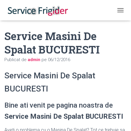
COMUT
Service Masini De
Spalat BUCURESTI
Publicat de
admin
pe
06/12/2016
Service Masini De Spalat
BUCURESTI
Bine ati venit pe pagina noastra de
Service Masini De Spalat BUCURESTI
Aveti o problema cu o Masina De Spalat? Tot ce trebuie sa