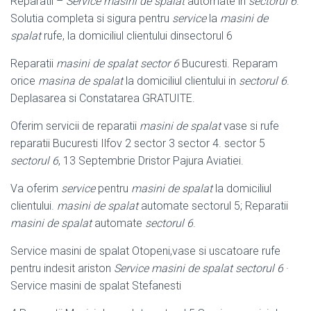
Reparatii –
Service masini de spalat
automate in
sectorul 6
.
Solutia completa si sigura pentru
service
la
masini de
spalat
rufe, la domiciliul clientului dinsectorul 6
Reparatii
masini de spalat sector 6
Bucuresti. Reparam
orice
masina de spalat
la domiciliul clientului in
sectorul 6
.
Deplasarea si Constatarea GRATUITE.
Oferim servicii de reparatii
masini de spalat
vase si rufe
reparatii Bucuresti Ilfov 2 sector 3 sector 4. sector 5
sectorul 6
, 13 Septembrie Dristor Pajura Aviatiei.
Va oferim
service
pentru
masini de spalat
la domiciliul
clientului.
masini de spalat
automate sectorul 5; Reparatii
masini de spalat
automate
sectorul 6
.
Service masini de spalat Otopeni,vase si uscatoare rufe
pentru indesit ariston
Service masini de spalat sectorul 6
·
Service masini de spalat Stefanesti