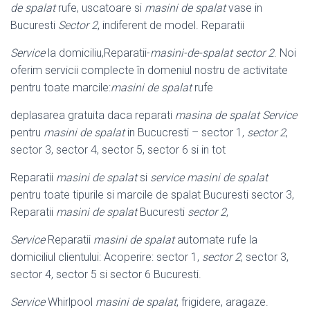
de spalat
rufe, uscatoare si
masini de spalat
vase in
Bucuresti
Sector 2
, indiferent de model. Reparatii
Service
la domiciliu,Reparatii-
masini-de-spalat sector 2
. Noi
oferim servicii complecte în domeniul nostru de activitate
pentru toate marcile:
masini de spalat
rufe
deplasarea gratuita daca reparati
masina de spalat Service
pentru
masini de spalat
in Bucucresti – sector 1,
sector 2
,
sector 3, sector 4, sector 5, sector 6 si in tot
Reparatii
masini de spalat
si
service masini de spalat
pentru toate tipurile si marcile de spalat Bucuresti sector 3,
Reparatii
masini de spalat
Bucuresti
sector 2
,
Service
Reparatii
masini de spalat
automate rufe la
domiciliul clientului: Acoperire: sector 1,
sector 2
, sector 3,
sector 4, sector 5 si sector 6 Bucuresti.
Service
Whirlpool
masini de spalat
, frigidere, aragaze.