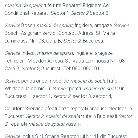
masina de spalat
rufe rufe Reparatii Frigidere Aer
Conditionat Reparatii Sector 1
Sector 2
Sector 3…
Service
Bosch
masini de spalat
, frigidere, aragaze
Service
Bosch. Asiguram servicii Contact. Adresa: Str Vatra
Luminoasa Nr 108, Corp B,
Sector 2
, Bucuresti.
Service
Indesit
masini de spalat
, frigidere, aragaze.
Tehnicienii Micadan Adresa: Str Vatra Luminoasa Nr 108,
Corp B,
Sector 2
, Bucuresti. Tel: 0801000101
Service
pentru orice model de
masina de spalat
rufe
Whirlpool la domiciliu.
Service
pentru
masini de spalat
in
Bucucresti – sector 1,
sector 2
, sector 3, sector 4,
CeluHomeService efectueaza reparatii produse electrice in
Bucuresti
Sector 2
,
masini de spalat
rufe in Bucuresti
Sector
2
, reparatii
masini de spalat
vase in
Service
Inclus S.r.l, Strada Reactorului Nr. 41 din Bucureşti