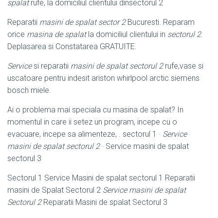
spalat
rufe, la domiciliul clientului dinsectorul 2
Reparatii
masini de spalat sector 2
Bucuresti. Reparam
orice
masina de spalat
la domiciliul clientului in
sectorul 2
.
Deplasarea si Constatarea GRATUITE.
Service
si reparatii
masini de spalat sectorul 2
rufe,vase si
uscatoare pentru indesit ariston whirlpool arctic siemens
bosch miele.
Ai o problema mai speciala cu masina de spalat? In
momentul in care ii setez un program, incepe cu o
evacuare, incepe sa alimenteze, . sectorul 1 ·
Service
masini de spalat sectorul 2
· Service masini de spalat
sectorul 3
Sectorul 1 Service Masini de spalat sectorul 1 Reparatii
masini de Spalat Sectorul 2
Service masini de spalat
Sectorul 2
Reparatii Masini de spalat Sectorul 3