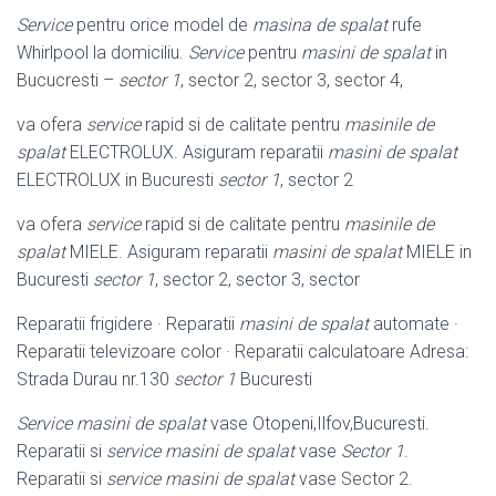
Service
pentru orice model de
masina de spalat
rufe
Whirlpool la domiciliu.
Service
pentru
masini de spalat
in
Bucucresti –
sector 1
, sector 2, sector 3, sector 4,
va ofera
service
rapid si de calitate pentru
masinile de
spalat
ELECTROLUX. Asiguram reparatii
masini de spalat
ELECTROLUX in Bucuresti
sector 1
, sector 2
va ofera
service
rapid si de calitate pentru
masinile de
spalat
MIELE. Asiguram reparatii
masini de spalat
MIELE in
Bucuresti
sector 1
, sector 2, sector 3, sector
Reparatii frigidere · Reparatii
masini de spalat
automate ·
Reparatii televizoare color · Reparatii calculatoare Adresa:
Strada Durau nr.130
sector 1
Bucuresti
Service masini de spalat
vase Otopeni,Ilfov,Bucuresti.
Reparatii si
service masini de spalat
vase
Sector 1
.
Reparatii si
service masini de spalat
vase Sector 2.