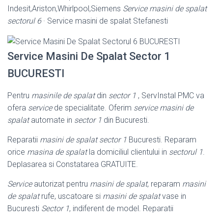
Indesit,Ariston,Whirlpool,
Siemens
Service masini de spalat
sectorul 6
· Service masini de spalat Stefanesti
Service Masini De Spalat Sector 1
BUCURESTI
Pentru
masinile de spalat
din
sector 1
, ServInstal PMC va
ofera
service
de specialitate. Oferim
service masini de
spalat
automate in
sector 1
din Bucuresti.
Reparatii
masini de spalat sector 1
Bucuresti. Reparam
orice
masina de spalat
la domiciliul clientului in
sectorul 1
.
Deplasarea si Constatarea GRATUITE.
Service
autorizat pentru
masini de spalat
, reparam
masini
de spalat
rufe, uscatoare si
masini de spalat
vase in
Bucuresti
Sector 1
, indiferent de model. Reparatii