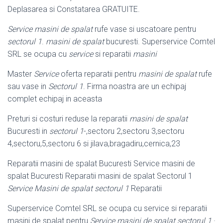
Deplasarea si Constatarea GRATUITE.
Service masini de spalat
rufe vase si uscatoare pentru
sectorul 1
.
masini de spalat
bucuresti. Superservice Comtel
SRL se ocupa cu
service
si reparatii
masini
Master
Service
oferta reparatii pentru
masini de spalat
rufe
sau vase in
Sectorul 1
. Firma noastra are un echipaj
complet echipaj in aceasta
Preturi si costuri reduse la reparatii
masini de spalat
Bucuresti in
sectorul 1
-,
sectoru 2,sectoru 3,sectoru
4,sectoru,5,sectoru 6 si jilava,bragadiru,cernica,23
Reparatii masini de spalat Bucuresti Service masini de
spalat Bucuresti Reparatii masini de spalat Sectorul 1
Service Masini de spalat sectorul 1
Reparatii
Superservice Comtel SRL se ocupa cu service si reparatii
masini de spalat pentru
Service masini de spalat sectorul 1
·