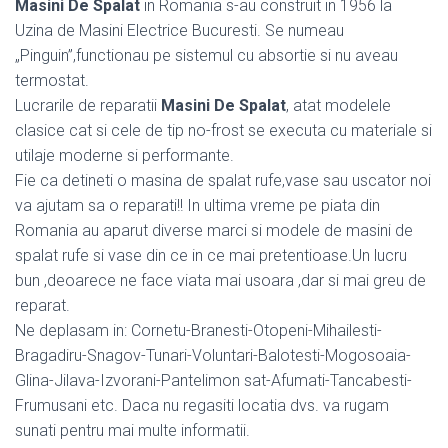
Masini De Spalat
in Romania s-au construit in 1956 la
Uzina de Masini Electrice Bucuresti. Se numeau
„Pinguin”,functionau pe sistemul cu absortie si nu aveau
termostat.
Lucrarile de reparatii
Masini De Spalat
, atat modelele
clasice cat si cele de tip no-frost se executa cu materiale si
utilaje moderne si performante.
Fie ca detineti o masina de spalat rufe,vase sau uscator noi
va ajutam sa o reparati!! In ultima vreme pe piata din
Romania au aparut diverse marci si modele de masini de
spalat rufe si vase din ce in ce mai pretentioase.Un lucru
bun ,deoarece ne face viata mai usoara ,dar si mai greu de
reparat.
Ne deplasam in: Cornetu-Branesti-Otopeni-Mihailesti-
Bragadiru-Snagov-Tunari-Voluntari-Balotesti-Mogosoaia-
Glina-Jilava-Izvorani-Pantelimon sat-Afumati-Tancabesti-
Frumusani etc. Daca nu regasiti locatia dvs. va rugam
sunati pentru mai multe informatii.