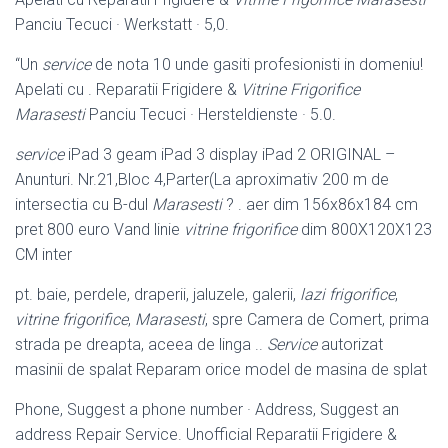
Panciu Tecuci · Werkstatt · 5,0.
“Un
service
de nota 10 unde gasiti profesionisti in domeniu!
Apelati cu . Reparatii Frigidere &
Vitrine Frigorifice
Marasesti
Panciu Tecuci · Hersteldienste · 5.0.
service
iPad 3 geam iPad 3 display iPad 2 ORIGINAL –
Anunturi. Nr.21,Bloc 4,
Parter(La aproximativ 200 m de
intersectia cu B-dul
Marasesti
? . aer dim 156x86x184 cm
pret 800 euro Vand linie
vitrine frigorifice
dim 800X120X123
CM inter
pt. baie, perdele, draperii, jaluzele, galerii,
lazi frigorifice
,
vitrine frigorifice
,
Marasesti
, spre Camera de Comert, prima
strada pe dreapta, aceea de linga ..
Service
autorizat
masinii de spalat Reparam orice model de masina de splat
Phone, Suggest a phone number · Address, Suggest an
address Repair Service. Unofficial Reparatii Frigidere &