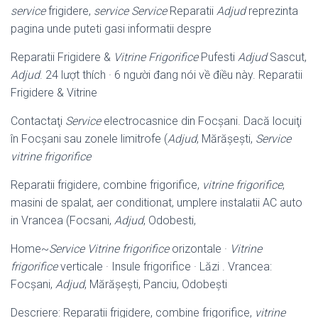
service
frigidere,
service
Service
Reparatii
Adjud
reprezinta
pagina unde puteti gasi informatii despre
Reparatii Frigidere &
Vitrine Frigorifice
Pufesti
Adjud
Sascut,
Adjud
. 24 lượt thích · 6 người đang nói về điều này. Reparatii
Frigidere & Vitrine
Contactaţi
Service
electrocasnice din Focşani. Dacă locuiţi
în Focşani sau zonele limitrofe (
Adjud
, Mărăşeşti,
Service
vitrine frigorifice
Reparatii frigidere, combine frigorifice,
vitrine frigorifice
,
masini de spalat, aer conditionat, umplere instalatii AC auto
in Vrancea (Focsani,
Adjud
, Odobesti,
Home~
Service
Vitrine frigorifice
orizontale ·
Vitrine
frigorifice
verticale · Insule frigorifice · Lăzi . Vrancea:
Focșani,
Adjud
, Mărășești, Panciu, Odobești
Descriere: Reparatii frigidere, combine frigorifice,
vitrine