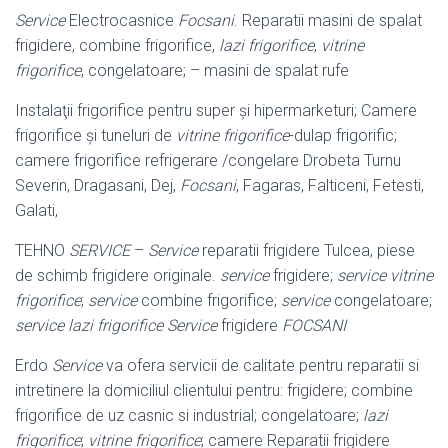
Service
Electrocasnice
Focsani
. Reparatii masini de spalat
frigidere, combine frigorifice,
lazi frigorifice
,
vitrine
frigorifice
, congelatoare; – masini de spalat rufe
Instalaţii frigorifice pentru super şi hipermarketuri; Camere
frigorifice şi tuneluri de
vitrine frigorifice
-dulap frigorific;
camere frigorifice refrigerare /congelare Drobeta Turnu
Severin, Dragasani, Dej,
Focsani
, Fagaras, Falticeni, Fetesti,
Galati,
TEHNO
SERVICE
–
Service
reparatii frigidere Tulcea, piese
de schimb frigidere originale.
service
frigidere;
service vitrine
frigorifice
;
service
combine frigorifice;
service
congelatoare;
service lazi frigorifice
Service
frigidere
FOCSANI
Erdo
Service
va ofera servicii de calitate pentru reparatii si
intretinere la domiciliul clientului pentru: frigidere; combine
frigorifice de uz casnic si industrial; congelatoare;
lazi
frigorifice
;
vitrine frigorifice
; camere Reparatii frigidere