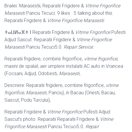
Brailei. Marasestii, Reparatii Frigidere &
Vitrine Frigorifice
Marasesti
Panciu Tecuci. 9 likes · 5 talking about this.
Reparatii Frigidere &
Vitrine Frigorifice Marasesti
ⵜⴰⵡⵍⴰⴼⵜ ⵏ Reparatii Frigidere &
Vitrine Frigorifice
Pufesti
Adjud Sascut. Reparatii Frigidere &
Vitrine Frigorifice
Marasesti
Panciu Tecuci5.0.
Repair Service
.
Reparatii frigidere, combine frigorifice,
vitrine frigorifice
,
masini de spalat, aer umplere instalatii AC auto in Vrancea
(Focsani, Adjud, Odobesti,
Marasesti
,
Descriere: Reparatii frigidere, combine frigorifice,
vitrine
frigorifice
,
Marasesti
, Panciu), in Bacau (Onesti, Bacau,
Sascut, Podu Turcului),
Reparatii Frigidere &
Vitrine Frigorifice
Pufesti Adjud
Sascut’s photo. Reparatii Reparatii Frigidere &
Vitrine
Frigorifice Marasesti
Panciu Tecuci5.0.
Repair