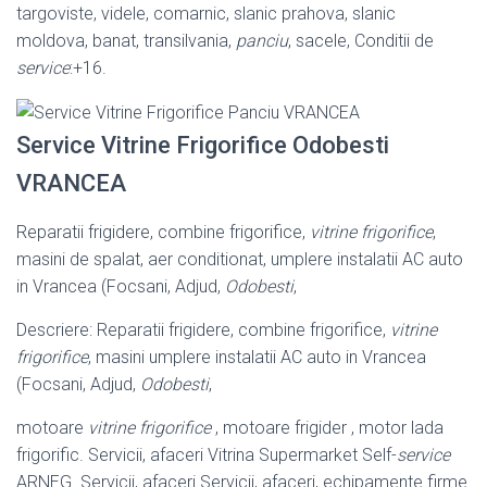
targoviste, videle, comarnic, slanic prahova, slanic
moldova, banat, transilvania,
panciu
, sacele, Conditii de
service
:+16.
Service Vitrine Frigorifice Odobesti
VRANCEA
Reparatii frigidere, combine frigorifice,
vitrine frigorifice
,
masini de spalat, aer conditionat, umplere instalatii AC auto
in Vrancea (Focsani, Adjud,
Odobesti
,
Descriere: Reparatii frigidere, combine frigorifice,
vitrine
frigorifice
, masini umplere instalatii AC auto in Vrancea
(Focsani, Adjud,
Odobesti
,
motoare
vitrine frigorifice
, motoare frigider , motor lada
frigorific. Servicii, afaceri Vitrina Supermarket Self-
service
ARNEG. Servicii, afaceri Servicii, afaceri, echipamente firme