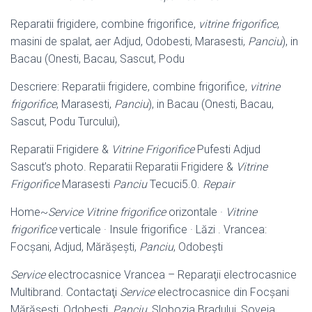
Reparatii frigidere, combine frigorifice,
vitrine frigorifice
,
masini de spalat, aer Adjud, Odobesti, Marasesti,
Panciu
), in
Bacau (Onesti, Bacau, Sascut, Podu
Descriere: Reparatii frigidere, combine frigorifice,
vitrine
frigorifice
, Marasesti,
Panciu
), in Bacau (Onesti, Bacau,
Sascut, Podu Turcului),
Reparatii Frigidere &
Vitrine Frigorifice
Pufesti Adjud
Sascut’s photo. Reparatii Reparatii Frigidere &
Vitrine
Frigorifice
Marasesti
Panciu
Tecuci5.0.
Repair
Home~
Service
Vitrine frigorifice
orizontale ·
Vitrine
frigorifice
verticale · Insule frigorifice · Lăzi . Vrancea:
Focșani, Adjud, Mărășești,
Panciu
, Odobești
Service
electrocasnice Vrancea – Reparaţii electrocasnice
Multibrand. Contactaţi
Service
electrocasnice din Focşani
Mărăşeşti, Odobeşti,
Panciu
, Slobozia Bradului, Soveja,