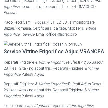
conditionat, Reparatii frigidere, congelatoare, lazi si
vitrine
frigorifice
persoane fizice s-au juridice. . FRIGMACOOL-
Focsani
Paco Prod Carn –
Focsani
. 01; 02; 03 . si monitorizare,
Buzau, Romania. Certificari si calitate, Mobilier si
vitrine
frigorifice
·
Service
, Emal: office@horeco.ro
Service Vitrine Frigorifice Adjud VRANCEA
Reparatii Frigidere &
Vitrine Frigorifice
Pufesti
Adjud
Sascut.
28 likes · 2 talking about this. Reparatii Frigidere &
Vitrine
Frigorifice
Pufesti
Adjud
Reparatii Frigidere &
Vitrine Frigorifice
Pufesti
Adjud
Sascut.
26 likes · 4 talking about this. Reparatii Frigidere &
Vitrine
Frigorifice
Pufesti
Adjud
side, reparatii
lazi frigorifice
, reparatii
vitrine frigorifice
,