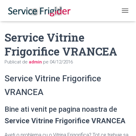
COMUT
Service Vitrine
Frigorifice VRANCEA
Publicat de
admin
pe
04/12/2016
Service Vitrine Frigorifice
VRANCEA
Bine ati venit pe pagina noastra de
Service Vitrine Frigorifice VRANCEA
Aveti o problema cu o Vitrina Frigorifica? Tot ce trebuie sa