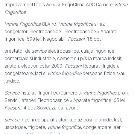
ImprovementTools
Service
FrigoClima ADC Camere
Vitrine
Frigorifice
.
Vitrina Frigorifica
OLX.ro.
Vitrine frigorifice
si lazi
congelator. Electrocasnice . Electrocasnice » Aparate
frigorifice. 599 lei. Negociabil.
Focsani
. 18 oct
prestator de
service
electrocasnice, utilaje frigorifice
comerciale si industriale, comert cu p/s la marca indesit,
ariston. electronicstar 2000-
Focsani
Reparatii frigidere,
congelatoare, lazi si
vitrine frigorifice
persoane fizice s-au
juridice.
Service
instalatii frigorifice/Camere si
vitrine frigorifice
profi.
Servicii, afaceri Electrocasnice » Aparate frigorifice. 65 lei.
Focsani
. 4 oct. Salveaza ca favorit
service
masini de spalat automate uz casnic si industrial,
uscatoare, frigidere,
vitrine frigorifice
, congelatoare, aer