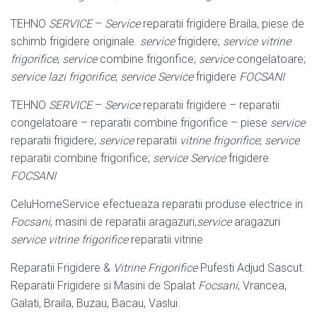
TEHNO
SERVICE
–
Service
reparatii frigidere Braila, piese de
schimb frigidere originale.
service
frigidere;
service vitrine
frigorifice
;
service
combine frigorifice;
service
congelatoare;
service lazi frigorifice
;
service
Service
frigidere
FOCSANI
TEHNO
SERVICE
–
Service
reparatii frigidere – reparatii
congelatoare – reparatii combine frigorifice – piese
service
reparatii frigidere;
service
reparatii
vitrine frigorifice
;
service
reparatii combine frigorifice;
service
Service
frigidere
FOCSANI
CeluHomeService efectueaza reparatii produse electrice in
Focsani
, masini de reparatii aragazuri,
service
aragazuri
service vitrine frigorifice
reparatii vitrine
Reparatii Frigidere &
Vitrine Frigorifice
Pufesti Adjud Sascut.
Reparatii Frigidere si Masini de Spalat
Focsani
, Vrancea,
Galati, Braila, Buzau, Bacau, Vaslui.