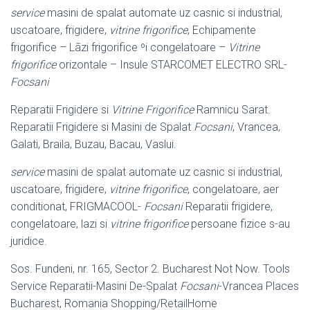
service
masini de spalat automate uz casnic si industrial,
uscatoare, frigidere,
vitrine frigorifice
, Echipamente
frigorifice – Lãzi frigorifice ºi congelatoare –
Vitrine
frigorifice
orizontale – Insule STARCOMET ELECTRO SRL-
Focsani
Reparatii Frigidere si
Vitrine Frigorifice
Ramnicu Sarat.
Reparatii Frigidere si Masini de Spalat
Focsani
, Vrancea,
Galati, Braila, Buzau, Bacau, Vaslui.
service
masini de spalat automate uz casnic si industrial,
uscatoare, frigidere,
vitrine frigorifice
, congelatoare, aer
conditionat, FRIGMACOOL-
Focsani
Reparatii frigidere,
congelatoare, lazi si
vitrine frigorifice
persoane fizice s-au
juridice.
Sos. Fundeni, nr. 165, Sector 2. Bucharest Not Now. Tools
Service Reparatii-
Masini De-Spalat
Focsani
-Vrancea Places
Bucharest, Romania Shopping/
RetailHome