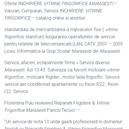
Oferte INCHIRIERE
VITRINE FRIGORIFICE MARASESTI
–
Vanzari, Cumparari, Servicii INCHIRIERE
VITRINE
FRIGORIFICE
– catalog online si anunturi.
standardului de mercantizarea a mijloacelor fixe (
vitrine
frigorifice
, stand-uri) Asigurarea operatiunilor de
service
pentru retelele de telecomunicatii (LAN, CATV. 2001 – 2005
Liceu: Informatica la Grup Scolar
Marasesti
din
Marasesti
.
Servicii, afaceri, echipamente firme » Servicii diverse.
Marasesti
. Azi 10:43. Salveaza ca favorit motoare
vitrine
frigorifice
, motoare frigider , motor lada frigorific. Servicii
service
aer conditionat apartamente cu freon R22 , freon
r22. Servicii
Florentina Puiu reviewed Reparatii Frigidere &
Vitrine
Frigorifice Marasesti
Panciu Tecuci —
“Un
service
de nota 10 unde gasiti profesionisti in domeniu!
Apelati cu Reparatii Frigidere &
Vitrine Frigorifice Marasesti