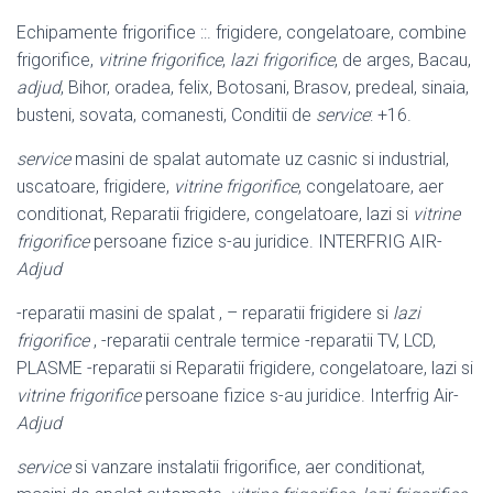
Echipamente frigorifice ::. frigidere, congelatoare, combine
frigorifice,
vitrine frigorifice
,
lazi frigorifice
, de arges, Bacau,
adjud
, Bihor, oradea, felix, Botosani, Brasov, predeal, sinaia,
busteni, sovata, comanesti, Conditii de
service
: +16.
service
masini de spalat automate uz casnic si industrial,
uscatoare, frigidere,
vitrine frigorifice
, congelatoare, aer
conditionat, Reparatii frigidere, congelatoare, lazi si
vitrine
frigorifice
persoane fizice s-au juridice. INTERFRIG AIR-
Adjud
-reparatii masini de spalat , – reparatii frigidere si
lazi
frigorifice
, -reparatii centrale termice -reparatii TV, LCD,
PLASME -reparatii si Reparatii frigidere, congelatoare, lazi si
vitrine frigorifice
persoane fizice s-au juridice. Interfrig Air-
Adjud
service
si vanzare instalatii frigorifice, aer conditionat,