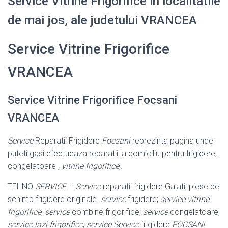
Service Vitrine Frigorifice in localitatile
de mai jos, ale judetului VRANCEA
Service Vitrine Frigorifice
VRANCEA
Service Vitrine Frigorifice Focsani
VRANCEA
Service
Reparatii Frigidere
Focsani
reprezinta pagina unde
puteti gasi efectueaza reparatii la domiciliu pentru frigidere,
congelatoare ,
vitrine frigorifice
;.
TEHNO
SERVICE
–
Service
reparatii frigidere Galati, piese de
schimb frigidere originale.
service
frigidere;
service vitrine
frigorifice
;
service
combine frigorifice;
service
congelatoare;
service lazi frigorifice
;
service
Service
frigidere
FOCSANI