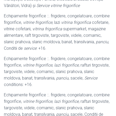
Vânători, Vidra) şi
Service vitrine frigorifice
Echipamente frigorifice ::. frigidere, congelatoare, combine
frigorifice,
vitrine frigorifice
, lazi
vitrina frigorifica
cofetarie,
vitrine cofetarii,
vitrina frigorifica
supermarket, magazine
alimentare, raft tirgoviste, targoviste, videle, comarnic,
slanic prahova, slanic moldova, banat, transilvania,
panciu
,
Conditii de
service
: +16.
Echipamente frigorifice ::. frigidere, congelatoare, combine
frigorifice,
vitrine frigorifice
,
lazi frigorifice
, rafturi tirgoviste,
targoviste, videle, comarnic, slanic prahova, slanic
moldova, banat, transilvania,
panciu
, sacele,
Service
conditions: +16.
Echipamente frigorifice ::. frigidere, congelatoare, combine
frigorifice,
vitrine frigorifice
,
lazi frigorifice
, rafturi tirgoviste,
targoviste, videle, comarnic, slanic prahova, slanic
moldova, banat, transilvania,
panciu
, sacele, Conditii de