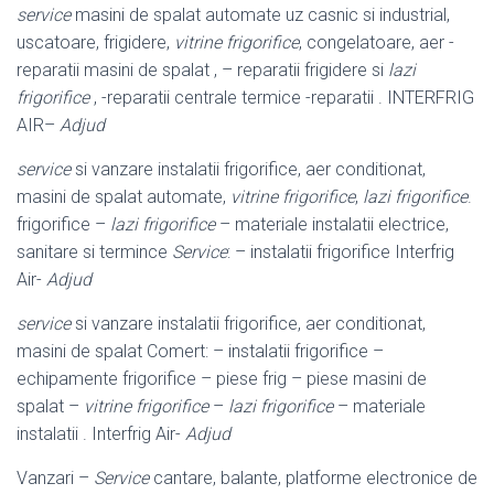
service
masini de spalat automate uz casnic si industrial,
uscatoare, frigidere,
vitrine frigorifice
, congelatoare, aer -
reparatii masini de spalat , – reparatii frigidere si
lazi
frigorifice
, -reparatii centrale termice -reparatii . INTERFRIG
AIR
–
Adjud
service
si vanzare instalatii frigorifice, aer conditionat,
masini de spalat automate,
vitrine frigorifice
,
lazi frigorifice
.
frigorifice –
lazi frigorifice
– materiale instalatii electrice,
sanitare si termince
Service
: – instalatii frigorifice Interfrig
Air-
Adjud
service
si vanzare instalatii frigorifice, aer conditionat,
masini de spalat Comert: – instalatii frigorifice –
echipamente frigorifice – piese frig – piese masini de
spalat –
vitrine frigorifice
–
lazi frigorifice
– materiale
instalatii . Interfrig Air-
Adjud
Vanzari –
Service
cantare, balante, platforme electronice de