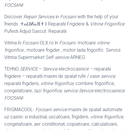
FOCSANI
Discover
Repair Services
in
Focsani
with the help of your
friends. ⵜⴰⵡⵍⴰⴼⵜ ⵏ Reparatii Frigidere &
Vitrine Frigorifice
Pufesti Adjud Sascut. Reparatii
Vitrina în
Focsani
OLX.ro în
Focsani
. motoare
vitrine
frigorifice
, motoare frigider , motor lada frigorific. Servicii
Vitrina Supermarket Self-
service
ARNEG.
TEHNO
SERVICE
–
Service
electrocasnice – reparatii
frigidere – reparatii masini de spalat rufe / vase
service
reparatii frigidere,
vitrine frigorifice
, combine frigorifice,
congelatoare,
lazi frigorifice
;
service
Service
electrocasnice
FOCSANI
FRIGMACOOL-
Focsani
service
masini de spalat automate
uz casnic si industrial, uscatoare, frigidere,
vitrine frigorifice
,
congelatoare, aer conditionat, copiatoare, calculatoare,