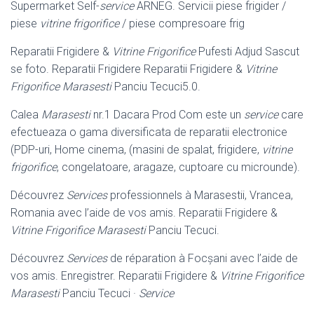
Supermarket Self-
service
ARNEG. Servicii piese frigider /
piese
vitrine frigorifice
/ piese compresoare frig
Reparatii Frigidere &
Vitrine Frigorifice
Pufesti Adjud Sascut
se foto. Reparatii Frigidere Reparatii Frigidere &
Vitrine
Frigorifice Marasesti
Panciu Tecuci5.0.
Calea
Marasesti
nr.1 Dacara Prod Com este un
service
care
efectueaza o gama diversificata de reparatii electronice
(PDP-uri, Home cinema, (masini de spalat, frigidere,
vitrine
frigorifice
, congelatoare, aragaze, cuptoare cu microunde)
.
Découvrez
Services
professionnels à Marasestii, Vrancea,
Romania avec l’aide de vos amis. Reparatii Frigidere &
Vitrine Frigorifice Marasesti
Panciu Tecuci.
Découvrez
Services
de réparation à Focșani avec l’aide de
vos amis. Enregistrer. Reparatii Frigidere &
Vitrine Frigorifice
Marasesti
Panciu Tecuci ·
Service