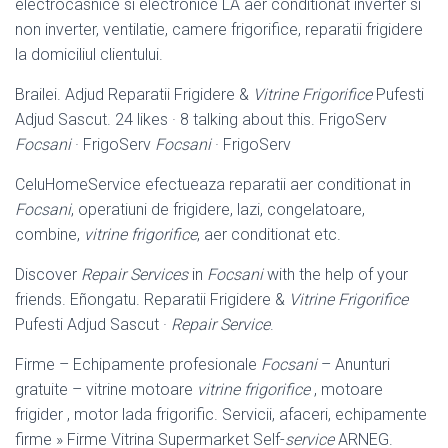
electrocasnice si electronice LA aer conditionat inverter si
non inverter, ventilatie, camere frigorifice, reparatii frigidere
la domiciliul clientului.
Brailei. Adjud Reparatii Frigidere &
Vitrine Frigorifice
Pufesti
Adjud Sascut. 24 likes · 8 talking about this. FrigoServ
Focsani
· FrigoServ
Focsani
· FrigoServ
CeluHomeService efectueaza reparatii aer conditionat in
Focsani
, operatiuni de frigidere, lazi, congelatoare,
combine,
vitrine frigorifice
, aer conditionat etc.
Discover
Repair Services
in
Focsani
with the help of your
friends. Eñongatu. Reparatii Frigidere &
Vitrine Frigorifice
Pufesti Adjud Sascut ·
Repair Service
.
Firme – Echipamente profesionale
Focsani
– Anunturi
gratuite – vitrine motoare
vitrine frigorifice
, motoare
frigider , motor lada frigorific. Servicii, afaceri, echipamente
firme » Firme Vitrina Supermarket Self-
service
ARNEG.