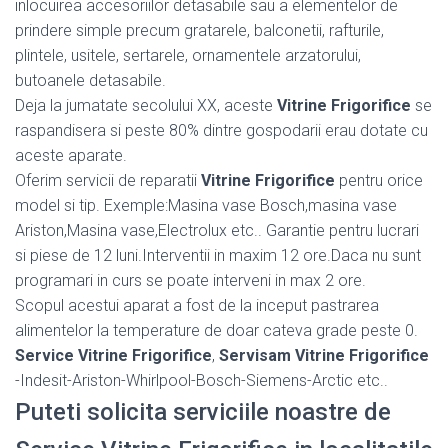
inlocuirea accesoriilor detasabile sau a elementelor de
prindere simple precum gratarele, balconetii, rafturile,
plintele, usitele, sertarele, ornamentele arzatorului,
butoanele detasabile.
Deja la jumatate secolului XX, aceste
Vitrine Frigorifice
se
raspandisera si peste 80% dintre gospodarii erau dotate cu
aceste aparate.
Oferim servicii de reparatii
Vitrine Frigorifice
pentru orice
model si tip. Exemple:Masina vase Bosch,masina vase
Ariston,Masina vase,Electrolux etc.. Garantie pentru lucrari
si piese de 12 luni.Interventii in maxim 12 ore.Daca nu sunt
programari in curs se poate interveni in max 2 ore.
Scopul acestui aparat a fost de la inceput pastrarea
alimentelor la temperature de doar cateva grade peste 0.
Service Vitrine Frigorifice
,
Servisam Vitrine Frigorifice
-Indesit-Ariston-Whirlpool-Bosch-Siemens-Arctic etc..
Puteti solicita serviciile noastre de