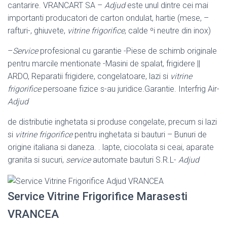
cantarire. VRANCART SA –
Adjud
este unul dintre cei mai
importanti producatori de carton ondulat, hartie (mese, –
rafturi-, ghiuvete,
vitrine frigorifice
, calde ºi neutre din inox)
–
Service
profesional cu garantie -Piese de schimb originale
pentru marcile mentionate -Masini de spalat, frigidere ||
ARDO, Reparatii frigidere, congelatoare, lazi si
vitrine
frigorifice
persoane fizice s-au juridice.Garantie. Interfrig Air-
Adjud
de distributie inghetata si produse congelate, precum si lazi
si
vitrine frigorifice
pentru inghetata si bauturi – Bunuri de
origine italiana si daneza. . lapte, ciocolata si ceai, aparate
granita si sucuri,
service
automate bauturi S.R.L-
Adjud
Service Vitrine Frigorifice Marasesti
VRANCEA