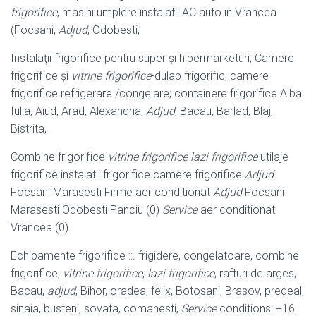
frigorifice
, masini umplere instalatii AC auto in Vrancea
(Focsani,
Adjud
, Odobesti,
Instalaţii frigorifice pentru super şi hipermarketuri; Camere
frigorifice şi
vitrine frigorifice
-dulap frigorific; camere
frigorifice refrigerare /congelare; containere frigorifice Alba
Iulia, Aiud, Arad, Alexandria,
Adjud
, Bacau, Barlad, Blaj,
Bistrita,
Combine frigorifice
vitrine frigorifice lazi frigorifice
utilaje
frigorifice instalatii frigorifice camere frigorifice
Adjud
Focsani Marasesti Firme aer conditionat
Adjud
Focsani
Marasesti Odobesti Panciu (0)
Service
aer conditionat
Vrancea (0).
Echipamente frigorifice ::. frigidere, congelatoare, combine
frigorifice,
vitrine frigorifice
,
lazi frigorifice
, rafturi de arges,
Bacau,
adjud
, Bihor, oradea, felix, Botosani, Brasov, predeal,
sinaia, busteni, sovata, comanesti,
Service
conditions: +16.