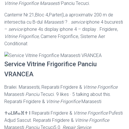
Vitrine Frigorifice Marasesti
Panciu Tecuci.
Cantemir Nr.21,Bloc 4,Parter(La aproximativ 200 m de
intersectia cu B-dul
Marasesti
? .
service
iphone 4 bucuresti
–
service
iphone 4s display iphone 4 – display . Frigidere,
Vitrine Frigorifice
, Camere Frigorifice, Sisteme Aer
Conditionat
Service Vitrine Frigorifice Panciu
VRANCEA
Brailei. Marasestii, Reparatii Frigidere &
Vitrine Frigorifice
Marasesti
Panciu
Tecuci. 9 likes · 5 talking about this.
Reparatii Frigidere &
Vitrine Frigorifice
Marasesti
ⵜⴰⵡⵍⴰⴼⵜ ⵏ Reparatii Frigidere &
Vitrine Frigorifice
Pufesti
Adjud Sascut. Reparatii Frigidere &
Vitrine Frigorifice
Marasesti
Panciu
Tecuci5.0.
Repair Service
.