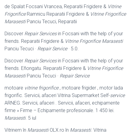
de Spalat Focsani Vrancea, Reparatii Frigidere &
Vitrine
Frigorifice
Ramnicu Reparatii Frigidere &
Vitrine Frigorifice
Marasesti
Panciu Tecuci, Reparatii
Discover
Repair Services
in Focsani with the help of your
friends. Reparatii Frigidere &
Vitrine Frigorifice Marasesti
Panciu Tecuci ·
Repair Service
· 5.0.
Discover
Repair Services
in Focsani with the help of your
friends. Eñongatu. Reparatii Frigidere &
Vitrine Frigorifice
Marasesti
Panciu Tecuci ·
Repair Service
motoare
vitrine frigorifice
, motoare frigider , motor lada
frigorific. Servicii, afaceri Vitrina Supermarket Self-
service
ARNEG. Servicii, afaceri . Servicii, afaceri, echipamente
firme » Firme – Echipamente profesionale. 1 450 lei.
Marasesti
. 5 iul
Vitrinem în
Marasesti
OLX.ro în
Marasesti
. Vitrina