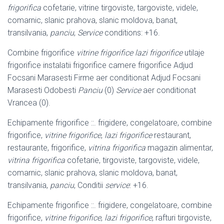
frigorifica
cofetarie, vitrine tirgoviste, targoviste, videle,
comarnic, slanic prahova, slanic moldova, banat,
transilvania,
panciu
,
Service
conditions: +16.
Combine frigorifice
vitrine frigorifice lazi frigorifice
utilaje
frigorifice instalatii frigorifice camere frigorifice Adjud
Focsani Marasesti Firme aer conditionat Adjud Focsani
Marasesti Odobesti
Panciu
(0)
Service
aer conditionat
Vrancea (0).
Echipamente frigorifice ::. frigidere, congelatoare, combine
frigorifice,
vitrine frigorifice
,
lazi frigorifice
restaurant,
restaurante, frigorifice,
vitrina frigorifica
magazin alimentar,
vitrina frigorifica
cofetarie, tirgoviste, targoviste, videle,
comarnic, slanic prahova, slanic moldova, banat,
transilvania,
panciu
, Conditii
service
: +16.
Echipamente frigorifice ::. frigidere, congelatoare, combine
frigorifice,
vitrine frigorifice
,
lazi frigorifice
, rafturi tirgoviste,