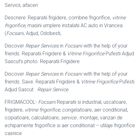
Servicii, afaceri
Descriere: Reparatii frigidere, combine frigorifice,
vitrine
frigorifice
, masini umplere instalatii AC auto in Vrancea
(
Focsani
, Adjud, Odobesti,
Discover
Repair Services
in
Focsani
with the help of your
friends. Reparatii Frigidere &
Vitrine Frigorifice
Pufesti Adjud
Sascut’s photo. Reparatii Frigidere
Discover
Repair Services
in
Focsani
with the help of your
friends. Save. Reparatii Frigidere &
Vitrine Frigorifice
Pufesti
Adjud Sascut ·
Repair Service
.
FRIGMACOOL-
Focsani
Reparatii si industrial, uscatoare,
frigidere,
vitrine frigorifice
, congelatoare, aer conditionat,
copiatoare, calculatoare,
service
, montaje, vanzari de
echipamente frigorifice si aer conditionat – utilaje frigorifice
casnice