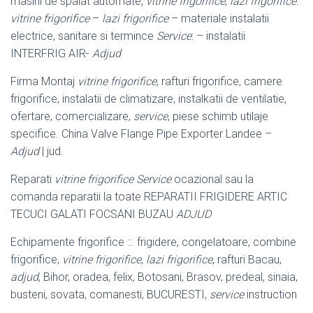
masini de spalat automate,
vitrine frigorifice
,
lazi frigorifice
.
vitrine frigorifice
–
lazi frigorifice
– materiale instalatii
electrice, sanitare si termince
Service
: – instalatii
INTERFRIG AIR-
Adjud
Firma Montaj
vitrine frigorifice
, rafturi frigorifice, camere
frigorifice, instalatii de climatizare, instalkatii de ventilatie,
ofertare, comercializare,
service
, piese schimb utilaje
specifice. China Valve Flange Pipe Exporter Landee –
Adjud
| jud.
Reparati
vitrine frigorifice Service
ocazional sau la
comanda reparatii la toate REPARATII FRIGIDERE ARTIC
TECUCI GALATI FOCSANI BUZAU
ADJUD
Echipamente frigorifice ::. frigidere, congelatoare, combine
frigorifice,
vitrine frigorifice
,
lazi frigorifice
, rafturi Bacau,
adjud
, Bihor, oradea, felix, Botosani, Brasov, predeal, sinaia,
busteni, sovata, comanesti, BUCURESTI,
service
instruction