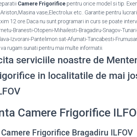
eparatii
Camere Frigorifice
pentru orice model si tip. Ex
riston,Masina vase,Electrolux etc.. Garantie pentru lucrari
maxim 12 ore.Daca nu sunt programari in curs se poate interv
netu-Branesti-Otopeni-Mihailesti-Bragadiru-Snagov-Tunari-
lava-Izvorani-Pantelimon sat-Afumati-Tancabesti-Frumusan
. va rugam sunati pentru mai multe informatii.
icita serviciile noastre de Ment
orifice in localitatile de mai jo
ILFOV
ta Camere Frigorifice ILF
Camere Frigorifice Bragadiru ILFOV