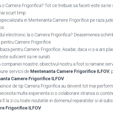
 o Camera Frigorifica? Tot ce trebuie sa faceti este sa ne 
ai scurt timp.
specializata in Mentenanta Camere Frigorifice pe raza judet
os.
dul electronic la o Camera Frigorifica? Deasemenea sch
 pentru Camere Frigorifice
aza pentru Camere Frigorifice. Asadar, daca vi s-a ars pla
este suficient sa ne sunati.
ea companiei noastre, obiectivul nostru a fost si ramane serv
bune servicii de
Mentenanta Camere Frigorifice ILFOV
, 
anta Camere Frigorifice ILFOV
snice de tip Camera Frigorifica au devenit tot mai performa
necesita multa experienta si o colaborare stransa si contin
fi la zi cu toate noutatile in domeniul reparatiilor si al subst
e Frigorifice ILFOV