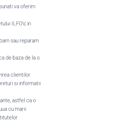
sunati va oferim
ului ILFOV, in
imbam sau reparam
ca de baza de la o
irea clientilor
preturi si informatii
nte, astfel ca o
uua cu marii
itutelor.