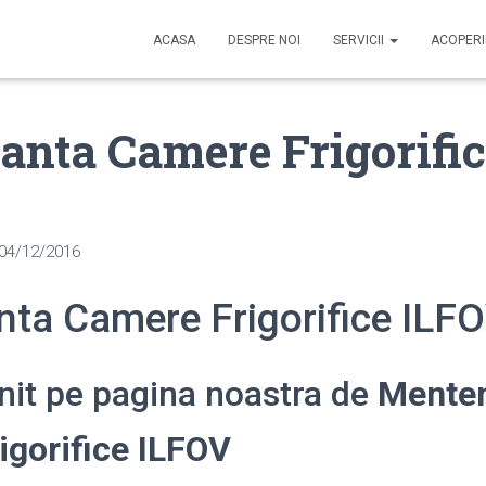
ACASA
DESPRE NOI
SERVICII
ACOPER
nta Camere Frigorific
04/12/2016
ta Camere Frigorifice ILF
enit pe pagina noastra de
Mente
igorifice ILFOV