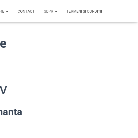
IRE
CONTACT
GDPR
TERMENI ȘI CONDIȚII
e
OV
nanta