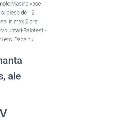
emple:Masina vase
 si piese de 12
eni in max 2 ore.
Voluntari-Balotesti-
i etc. Daca nu
enanta
s, ale
OV