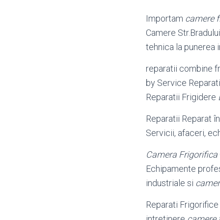
Importam
camere fr
Camere Str.Bradului
tehnica la punerea i
reparatii combine fri
by Service Reparat
Reparatii Frigidere
Reparatii Reparat î
Servicii, afaceri, 
Camera Frigorifica
Echipamente profesi
industriale si
camere
Reparati Frigorifice î
intretinere
camere f