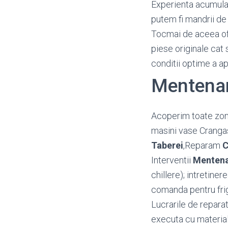
Experienta acumulata
putem fi mandrii de 
Tocmai de aceea o
piese originale cat 
conditii optime a a
Mentenan
Acoperim toate zon
masini vase Cranga
Taberei
,Reparam
C
Interventii
Mentena
chillere); intretine
comanda pentru frig
Lucrarile de reparat
executa cu material