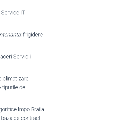
e Service IT
ntenanta
: frigidere
faceri Servicii,
de climatizare,
tipurile de
igorifice.Impo Braila
pe baza de contract