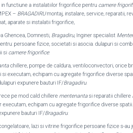
in functiune a instalatiilor frigorifice pentru
camere frigorif
MPEX –
BRAGADIRU
montaj, instalare, service, reparatii, re
t, aparate si instalatii frigorifice,
rea Ghencea, Domnesti,
Bragadiru
, Inginer specialist
Mente
ntru: persoane fizice, societati si asocia. dulapuri si combi
ii si
camere frigorifice
:
anta
chillere, pompe de caldura, ventiloconvectori, orice b
ii si executam, echipam cu agregate frigorifice diverse spa
 dulapuri expunere bauturi IF/
Bragadiru
.
rece pe mod cald chillere
mentenanta
si reparatii chillere
er executam, echipam cu agregate frigorifice diverse spat
 expunere bauturi IF/
Bragadiru
.
congelatoare, lazi si vitrine frigorifice persoane fizice s-au 