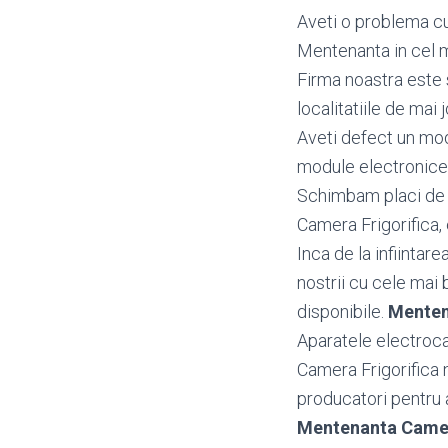
Aveti o problema cu
Mentenanta in cel m
Firma noastra este 
localitatiile de mai j
Aveti defect un mo
module electronice
Schimbam placi de b
Camera Frigorifica, 
Inca de la infiintar
nostrii cu cele mai 
disponibile.
Menten
Aparatele electroca
Camera Frigorifica 
producatori pentru a 
Mentenanta Camer