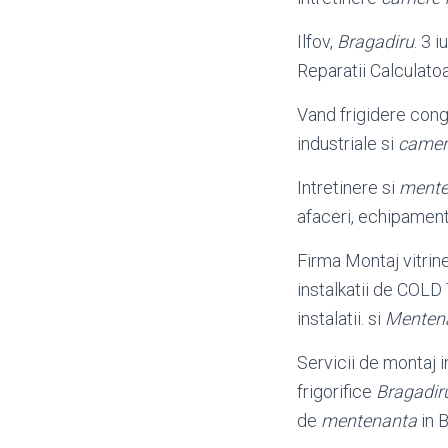
Ilfov,
Bragadiru
. 3 i
Reparatii Calculato
Vand frigidere conge
industriale si
camere
Intretinere si
mente
afaceri, echipament
Firma Montaj vitrine 
instalkatii de COL
instalatii. si
Menten
Servicii de montaj in
frigorifice
Bragadir
de
mentenanta
in B