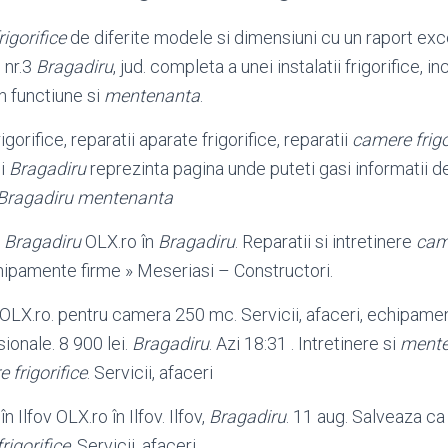
igorifice
de diferite modele si dimensiuni cu un raport exce
 nr.3
Bragadiru
, jud. completa a unei instalatii frigorifice, i
n functiune si
mentenanta
.
gorifice, reparatii aparate frigorifice, reparatii
camere frigo
ii
Bragadiru
reprezinta pagina unde puteti gasi informatii 
Bragadiru
mentenanta
n
Bragadiru
OLX.ro în
Bragadiru
. Reparatii si intretinere
came
echipamente firme » Meseriasi – Constructori.
OLX.ro. pentru camera 250 mc. Servicii, afaceri, echipame
onale. 8 900 lei.
Bragadiru
. Azi 18:31 . Intretinere si
mente
 frigorifice
. Servicii, afaceri
n Ilfov OLX.ro în Ilfov. Ilfov,
Bragadiru
. 11 aug. Salveaza ca 
rigorifice
. Servicii, afaceri