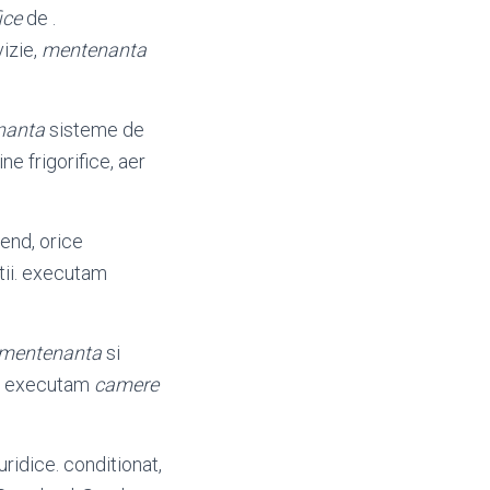
ice
de .
vizie,
mentenanta
nanta
sisteme de
ne frigorifice, aer
rend
, orice
tii. executam
mentenanta
si
ii. executam
camere
juridice. conditionat,