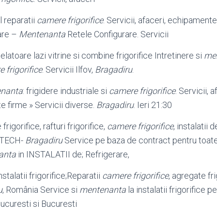
ul reparatii
camere frigorifice
. Servicii, afaceri, echipament
are –
Mentenanta
Retele Configurare. Servicii
latoare lazi vitrine si combine frigorifice Intretinere si
me
 frigorifice
. Servicii Ilfov,
Bragadiru
.
nanta
: frigidere industriale si
camere frigorifice
. Servicii, a
e firme » Servicii diverse.
Bragadiru
. Ieri 21
:30
frigorifice, rafturi frigorifice,
camere frigorifice
, instalatii 
D TECH-
Bragadiru
Service pe baza de contract pentru toate 
anta
in INSTALATII de; Refrigerare,
stalatii frigorifice;Reparatii
camere frigorifice
, agregate fr
u
, România Service si
mentenanta
la instalatii frigorifice 
ucuresti si Bucuresti