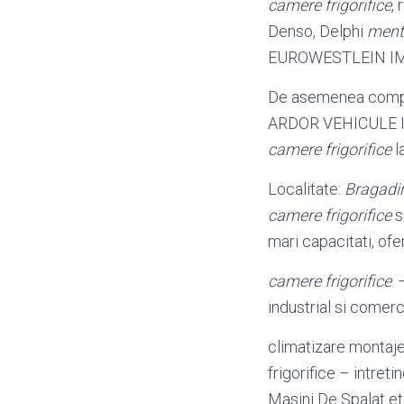
camere frigorifice
,
Denso, Delphi
ment
EUROWESTLEIN I
De asemenea compan
ARDOR VEHICULE 
camere frigorifice
la
Localitate:
Bragadi
camere frigorifice
si
mari capacitati, ofe
camere frigorifice
. 
industrial si comerc
climatizare montaj
frigorifice – intret
Masini De Spalat e