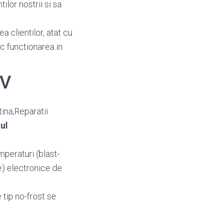
ilor nostrii si sa
a clientilor, atat cu
oc functionarea in
OV
ina,Reparatii
ul
mperaturi (blast-
le) electronice de
 tip no-frost se