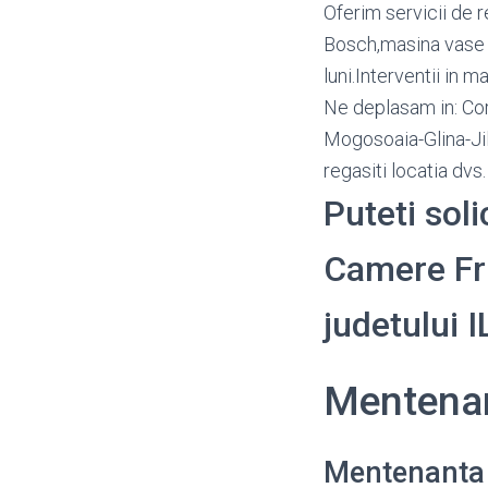
Oferim servicii de r
Bosch,masina vase A
luni.Interventii in 
Ne deplasam in: Cor
Mogosoaia-Glina-Ji
regasiti locatia dvs
Puteti sol
Camere Frig
judetului 
Mentenan
Mentenanta 