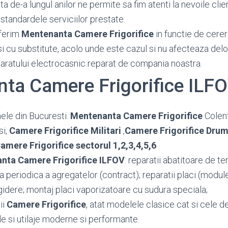
 de-a lungul anilor ne permite sa fim atenti la nevoile client
standardele serviciilor prestate.
ferim
Mentenanta Camere Frigorifice
in functie de cerere
si cu substitute, acolo unde este cazul si nu afecteaza del
paratului electrocasnic reparat de compania noastra.
ta Camere Frigorifice ILF
ele din Bucuresti.
Mentenanta Camere Frigorifice
Colent
si,
Camere Frigorifice Militari
,
Camere Frigorifice Drum
amere Frigorifice sectorul 1,2,3,4,5,6
nta Camere Frigorifice ILFOV
: reparatii abatitoare de te
rea periodica a agregatelor (contract); reparatii placi (modu
idere; montaj placi vaporizatoare cu sudura speciala;
ii
Camere Frigorifice
, atat modelele clasice cat si cele de
e si utilaje moderne si performante.