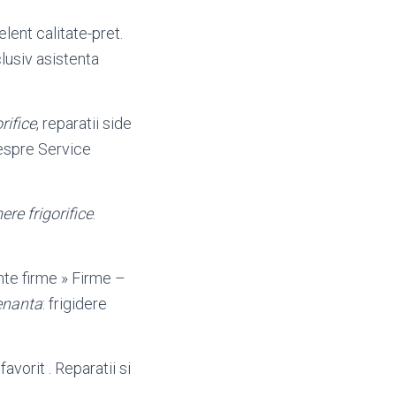
lent calitate-pret.
nclusiv asistenta
rifice
, reparatii side
despre Service
re frigorifice
.
nte firme » Firme –
nanta
: frigidere
favorit . Reparatii si