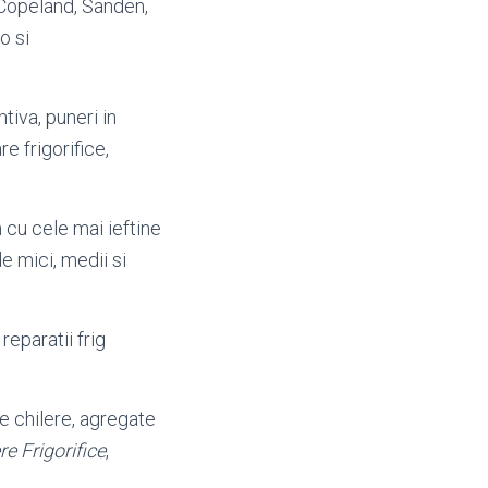
r, Copeland, Sanden,
o si
tiva, puneri in
 frigorifice,
 cu cele mai ieftine
 de mici, medii si
 reparatii frig
je chilere, agregate
e Frigorifice
,