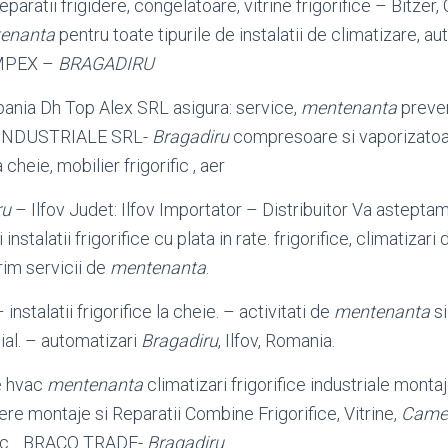
 reparatii frigidere, congelatoare, vitrine frigorifice – Bitze
enanta
pentru toate tipurile de instalatii de climatizare, aut
MPEX –
BRAGADIRU
ia Dh Top Alex SRL asigura: service,
mentenanta
preven
INDUSTRIALE SRL-
Bragadiru
compresoare si vaporizatoare
 cheie, mobilier frigorific , aer
ru
– Ilfov Judet: Ilfov Importator – Distribuitor Va asteptam
 instalatii frigorifice cu plata in rate. frigorifice, climatizari
rim servicii de
mentenanta
.
– instalatii frigorifice la cheie. – activitati de
mentenanta
si
ial. – automatizari
Bragadiru
, Ilfov, Romania.
e hvac
mentenanta
climatizari frigorifice industriale monta
inere montaje si Reparatii Combine Frigorifice, Vitrine,
Camer
tc. . BRACO TRADE-
Bragadiru