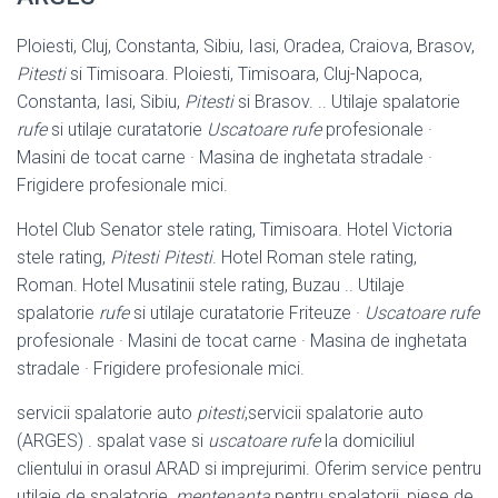
Ploiesti, Cluj, Constanta, Sibiu, Iasi, Oradea, Craiova, Brasov,
Pitesti
si Timisoara. Ploiesti, Timisoara, Cluj-Napoca,
Constanta, Iasi, Sibiu,
Pitesti
si Brasov. .. Utilaje spalatorie
rufe
si utilaje curatatorie
Uscatoare rufe
profesionale ·
Masini de tocat carne · Masina de inghetata stradale ·
Frigidere profesionale mici.
Hotel Club Senator stele rating, Timisoara. Hotel Victoria
stele rating,
Pitesti
Pitesti
. Hotel Roman stele rating,
Roman. Hotel Musatinii stele rating, Buzau .. Utilaje
spalatorie
rufe
si utilaje curatatorie Friteuze ·
Uscatoare rufe
profesionale · Masini de tocat carne · Masina de inghetata
stradale · Frigidere profesionale mici.
servicii spalatorie auto
pitesti
,servicii spalatorie auto
(ARGES) . spalat vase si
uscatoare rufe
la domiciliul
clientului in orasul ARAD si imprejurimi. Oferim service pentru
utilaje de spalatorie,
mentenanta
pentru spalatorii, piese de