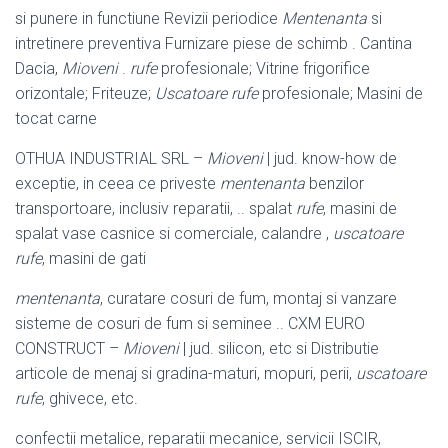
si punere in functiune Revizii periodice
Mentenanta
si
intretinere preventiva Furnizare piese de schimb . Cantina
Dacia,
Mioveni
.
rufe
profesionale; Vitrine frigorifice
orizontale; Friteuze;
Uscatoare rufe
profesionale; Masini de
tocat carne
OTHUA INDUSTRIAL SRL –
Mioveni
| jud. know-how de
exceptie, in ceea ce priveste
mentenanta
benzilor
transportoare, inclusiv reparatii, .. spalat
rufe
, masini de
spalat vase casnice si comerciale, calandre ,
uscatoare
rufe
, masini de gati
mentenanta
, curatare cosuri de fum, montaj si vanzare
sisteme de cosuri de fum si seminee .. CXM EURO
CONSTRUCT –
Mioveni
| jud. silicon, etc si Distributie
articole de menaj si gradina-maturi, mopuri, perii,
uscatoare
rufe
, ghivece, etc.
confectii metalice, reparatii mecanice, servicii ISCIR,