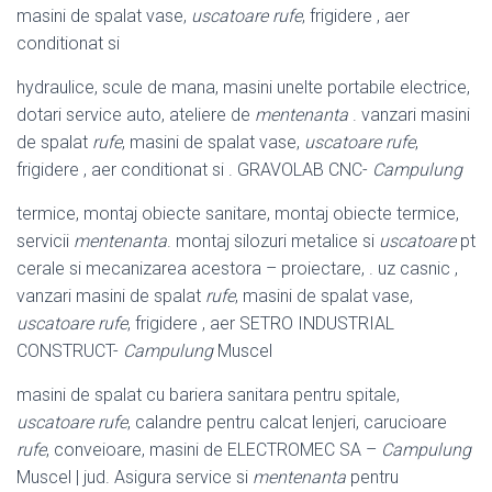
masini de spalat vase,
uscatoare rufe
, frigidere , aer
conditionat si
hydraulice, scule de mana, masini unelte portabile electrice,
dotari service auto
, ateliere de
mentenanta
. vanzari masini
de spalat
rufe
, masini de spalat vase,
uscatoare rufe
,
frigidere , aer conditionat si . GRAVOLAB CNC-
Campulung
termice, montaj obiecte sanitare, montaj obiecte termice,
servicii
mentenanta
. montaj silozuri metalice si
uscatoare
pt
cerale si mecanizarea acestora – proiectare, . uz casnic ,
vanzari masini de spalat
rufe
, masini de spalat vase,
uscatoare rufe
, frigidere , aer SETRO INDUSTRIAL
CONSTRUCT-
Campulung
Muscel
masini de spalat cu bariera sanitara pentru spitale,
uscatoare rufe
, calandre pentru calcat lenjeri, carucioare
rufe
, conveioare, masini de ELECTROMEC SA –
Campulung
Muscel | jud. Asigura service si
mentenanta
pentru