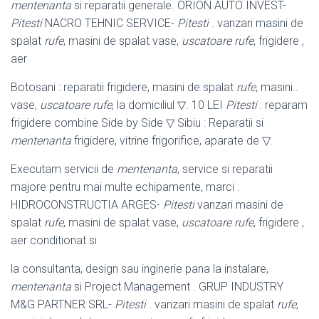
mentenanta
si reparatii generale. ORION AUTO INVEST-
Pitesti
NACRO TEHNIC SERVICE-
Pitesti
. vanzari masini de
spalat
rufe
, masini de spalat vase,
uscatoare rufe
, frigidere ,
aer
Botosani : reparatii frigidere, masini de spalat
rufe
, masini..
vase,
uscatoare rufe
, la domiciliul ▽. 10 LEI
Pitesti
: reparam
frigidere combine Side by Side ▽ Sibiu : Reparatii si
mentenanta
frigidere, vitrine frigorifice, aparate de ▽.
Executam servicii de
mentenanta
, service si reparatii
majore pentru mai multe echipamente, marci .
HIDROCONSTRUCTIA ARGES-
Pitesti
vanzari masini de
spalat
rufe
, masini de spalat vase,
uscatoare rufe
, frigidere ,
aer conditionat si
la consultanta, design sau inginerie pana la instalare,
mentenanta
si Project Management . GRUP INDUSTRY
M&G PARTNER SRL-
Pitesti
. vanzari masini de spalat
rufe
,