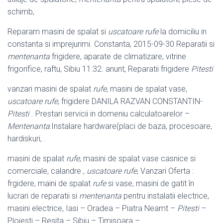
schimb,
Reparam masini de spalat si
uscatoare rufe
la domiciliu in
constanta si imprejurimi. Constanta, 2015-09-30 Reparatii si
mentenanta
frigidere, aparate de climatizare, vitrine
frigorifice, raftu, Sibiu 11:32. anunt, Reparatii frigidere
Pitesti
vanzari masini de spalat
rufe
, masini de spalat vase,
uscatoare rufe
, frigidere DANILA RAZVAN CONSTANTIN-
Pitesti
. Prestari servicii in domeniu calculatoarelor –
Mentenanta
:Instalare hardware(placi de baza, procesoare,
hardiskuri, .
masini de spalat
rufe
, masini de spalat vase casnice si
comerciale, calandre ,
uscatoare rufe
, Vanzari Oferta :
frgidere, maini de spalat
rufe
si vase, masini de gatit în
lucrari de reparatii si
mentenanta
pentru instalatii electrice,
masini electrice, Iasi – Oradea – Piatra Neamt –
Pitesti
–
Ploiesti – Resita – Sibiu – Timisoara –