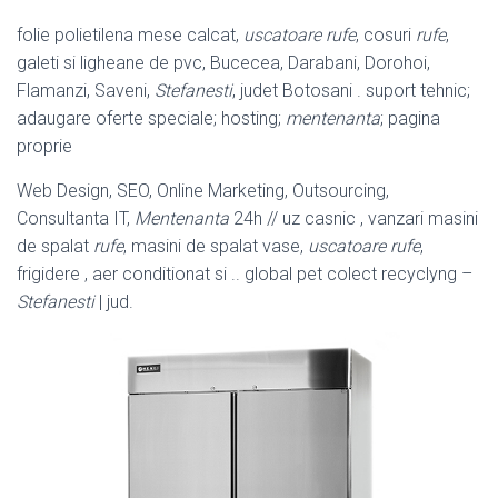
folie polietilena mese calcat,
uscatoare rufe
, cosuri
rufe
,
galeti si ligheane de pvc, Bucecea, Darabani, Dorohoi,
Flamanzi, Saveni,
Stefanesti
, judet Botosani . suport tehnic;
adaugare oferte speciale; hosting;
mentenanta
; pagina
proprie
Web Design, SEO, Online Marketing, Outsourcing,
Consultanta IT,
Mentenanta
24h // uz casnic , vanzari masini
de spalat
rufe
, masini de spalat vase,
uscatoare rufe
,
frigidere , aer conditionat si .. global pet colect recyclyng –
Stefanesti
| jud.