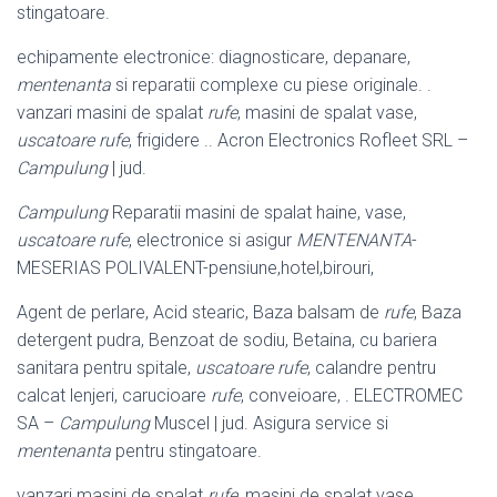
stingatoare.
echipamente electronice: diagnosticare, depanare,
mentenanta
si reparatii complexe cu piese originale. .
vanzari masini de spalat
rufe
, masini de spalat vase,
uscatoare rufe
, frigidere .. Acron Electronics Rofleet SRL –
Campulung
| jud.
Campulung
Reparatii masini de spalat haine, vase,
uscatoare rufe
, electronice si asigur
MENTENANTA
-
MESERIAS POLIVALENT-pensiune,hotel,birouri,
Agent de perlare, Acid stearic, Baza balsam de
rufe
, Baza
detergent pudra, Benzoat de sodiu, Betaina, cu bariera
sanitara pentru spitale,
uscatoare rufe
, calandre pentru
calcat lenjeri, carucioare
rufe
, conveioare, . ELECTROMEC
SA –
Campulung
Muscel | jud. Asigura service si
mentenanta
pentru stingatoare.
vanzari masini de spalat
rufe
, masini de spalat vase,