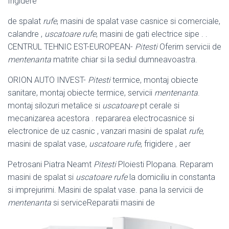
frigidere
de spalat
rufe
, masini de spalat vase casnice si comerciale,
calandre ,
uscatoare rufe
, masini de gati electrice sipe . .
CENTRUL TEHNIC EST-
EUROPEAN-
Pitesti
Oferim servicii de
mentenanta
matrite chiar si la sediul dumneavoastra.
ORION AUTO INVEST-
Pitesti
termice, montaj obiecte
sanitare, montaj obiecte termice, servicii
mentenanta
.
montaj silozuri metalice si
uscatoare
pt cerale si
mecanizarea acestora . repararea electrocasnice si
electronice de uz casnic , vanzari masini de spalat
rufe
,
masini de spalat vase,
uscatoare rufe
, frigidere , aer
Petrosani Piatra Neamt
Pitesti
Ploiesti Plopana. Reparam
masini de spalat si
uscatoare rufe
la domiciliu in constanta
si imprejurimi. Masini de spalat vase. pana la servicii de
mentenanta
si serviceReparatii masini de