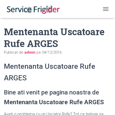
COMUT
Mentenanta Uscatoare
Rufe ARGES
Publicat de
admin
pe
04/12/2016
Mentenanta Uscatoare Rufe
ARGES
Bine ati venit pe pagina noastra de
Mentenanta Uscatoare Rufe ARGES
Aveti o problema cu un Uscator Rufe? Tot ce trebuie sa