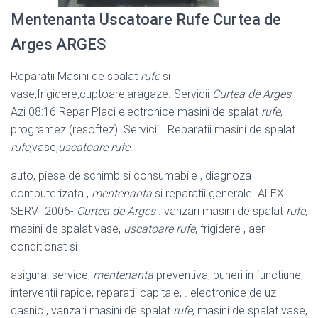
Mentenanta Uscatoare Rufe Curtea de
Arges ARGES
Reparatii Masini de spalat
rufe
si
vase,frigidere,cuptoare,aragaze. Servicii
Curtea de Arges
.
Azi 08:16 Repar Placi electronice masini de spalat
rufe
,
programez (resoftez). Servicii . Reparatii masini de spalat
rufe
,vase,
uscatoare rufe
.
auto, piese de schimb si consumabile , diagnoza
computerizata ,
mentenanta
si reparatii generale. ALEX
SERVI 2006-
Curtea de Arges
. vanzari masini de spalat
rufe
,
masini de spalat vase,
uscatoare rufe
, frigidere , aer
conditionat si
asigura: service,
mentenanta
preventiva, puneri in functiune,
interventii rapide, reparatii capitale, . electronice de uz
casnic , vanzari masini de spalat
rufe
, masini de spalat vase,