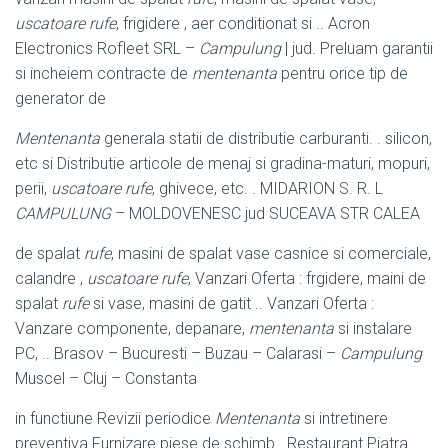
uscatoare rufe
, frigidere , aer conditionat si .. Acron
Electronics Rofleet SRL –
Campulung
| jud. Preluam garantii
si incheiem contracte de
mentenanta
pentru orice tip de
generator de
Mentenanta
generala statii de distributie carburanti. . silicon,
etc si Distributie articole de menaj si gradina-maturi, mopuri,
perii,
uscatoare rufe
, ghivece, etc. . MIDARION S. R. L
CAMPULUNG
– MOLDOVENESC jud SUCEAVA STR CALEA
de spalat
rufe
, masini de spalat vase casnice si comerciale,
calandre ,
uscatoare rufe
, Vanzari Oferta : frgidere, maini de
spalat
rufe
si vase, masini de gatit .. Vanzari Oferta :
Vanzare componente, depanare,
mentenanta
si instalare
PC, .. Brasov – Bucuresti – Buzau – Calarasi –
Campulung
Muscel – Cluj – Constanta
in functiune Revizii periodice
Mentenanta
si intretinere
preventiva Furnizare piese de schimb . Restaurant Piatra