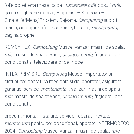
folie polietilena mese calcat,
uscatoare rufe
, cosuri
rufe
,
galeti si ligheane de pvc, Engrosist – Suceava –
Curatenie/Menaj Brosteni, Cajvana,
Campulung
suport
tehnic; adaugare oferte speciale; hosting;
mentenanta
;
pagina proprie
ROMCY-TEX-
Campulung
Muscel vanzari masini de spalat
rufe
, masini de spalat vase,
uscatoare rufe
, frigidere , aer
conditionat si televizoare orice model
INTEX PRIM SRL-
Campulung
Muscel Importator si
distribuitor aparatura medicala si de laborator, asiguram
garantie, service,
mentenanta
. . vanzari masini de spalat
rufe
, masini de spalat vase,
uscatoare rufe
, frigidere , aer
conditionat si
precum: montaj, instalare, service, reparatii, revizie,
mentenanta
pentru aer conditionat, aparate INTERMODECO
2004-
Campulung
Muscel vanzari masini de spalat
rufe
,