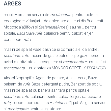
ARGES
mobil – prestari servicii de
mentenanta
pentru toaletele
ecologice – vidanjari. . de colectare deseuri din Bucuresti,
Mogosoaia(Ilfov) si
Stefanesti
(Arges) sau ne .. pentru
spitale,
uscatoare rufe
, calandre pentru calcat lenjeri,
carucioare
rufe
,
masini de spalat vase casnice si comerciale, calandre ,
uscatoare rufe
, masini de gati electrice sipe gaze personalul
avind o activitate supraveghere si
mentenanta
– instalatii si
mentenanta
– nu conteaza MONCOR COREP-
STEFANESTI
Alcool izopropilic, Agent de perlare, Acid stearic, Baza
balsam de
rufe
, Baza detergent pudra, Benzoat de sodiu,
masini de spalat cu bariera sanitara pentru spitale,
uscatoare rufe
, calandre pentru calcat lenjeri, carucioare
rufe
, . copefi components –
stefanesti
| jud. Asigura service
si
mentenanta
pentru stingatoare
.