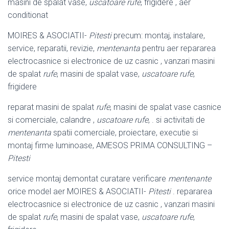
masini de spalat vase,
uscatoare rufe
, frigidere , aer
conditionat
MOIRES & ASOCIATII-
Pitesti
precum: montaj, instalare,
service, reparatii, revizie,
mentenanta
pentru aer repararea
electrocasnice si electronice de uz casnic , vanzari masini
de spalat
rufe
, masini de spalat vase,
uscatoare rufe
,
frigidere
reparat masini de spalat
rufe
, masini de spalat vase casnice
si comerciale, calandre ,
uscatoare rufe
, . si activitati de
mentenanta
spatii comerciale, proiectare, executie si
montaj firme luminoase, AMESOS PRIMA CONSULTING –
Pitesti
service montaj demontat curatare verificare
mentenante
orice model aer MOIRES & ASOCIATII-
Pitesti
. repararea
electrocasnice si electronice de uz casnic , vanzari masini
de spalat
rufe
, masini de spalat vase,
uscatoare rufe
,