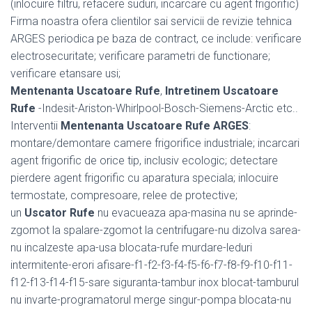
(inlocuire filtru, refacere suduri, incarcare cu agent frigorific)
Firma noastra ofera clientilor sai servicii de revizie tehnica
ARGES periodica pe baza de contract, ce include: verificare
electrosecuritate; verificare parametri de functionare;
verificare etansare usi;
Mentenanta Uscatoare Rufe
,
Intretinem Uscatoare
Rufe
-Indesit-Ariston-Whirlpool-Bosch-Siemens-Arctic etc..
Interventii
Mentenanta Uscatoare Rufe ARGES
:
montare/demontare camere frigorifice industriale; incarcari
agent frigorific de orice tip, inclusiv ecologic; detectare
pierdere agent frigorific cu aparatura speciala; inlocuire
termostate, compresoare, relee de protective;
un
Uscator Rufe
nu evacueaza apa-masina nu se aprinde-
zgomot la spalare-zgomot la centrifugare-nu dizolva sarea-
nu incalzeste apa-usa blocata-rufe murdare-leduri
intermitente-erori afisare-f1-f2-f3-f4-f5-f6-f7-f8-f9-f10-f11-
f12-f13-f14-f15-sare siguranta-tambur inox blocat-tamburul
nu invarte-programatorul merge singur-pompa blocata-nu