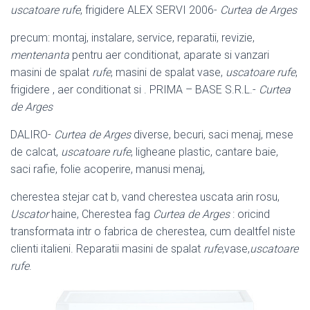
uscatoare rufe
, frigidere ALEX SERVI 2006-
Curtea de Arges
precum: montaj, instalare, service, reparatii, revizie,
mentenanta
pentru aer conditionat, aparate si vanzari
masini de spalat
rufe
, masini de spalat vase,
uscatoare rufe
,
frigidere , aer conditionat si . PRIMA – BASE S.R.L.-
Curtea
de Arges
DALIRO-
Curtea de Arges
diverse, becuri, saci menaj, mese
de calcat,
uscatoare rufe
, ligheane plastic, cantare baie,
saci rafie, folie acoperire, manusi menaj,
cherestea stejar cat b, vand cherestea uscata arin rosu,
Uscator
haine, Cherestea fag
Curtea de Arges
: oricind
transformata intr o fabrica de cherestea, cum dealtfel niste
clienti italieni. Reparatii masini de spalat
rufe
,
vase,
uscatoare
rufe
.