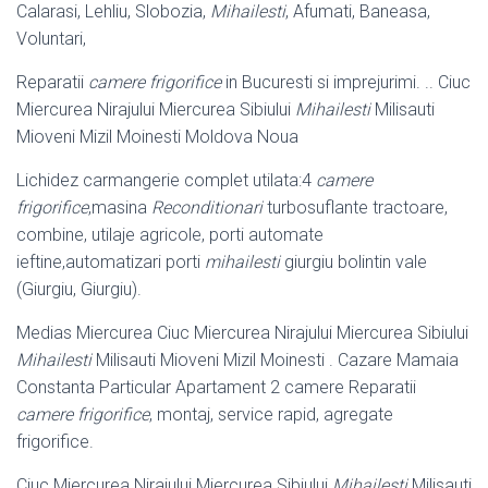
Calarasi, Lehliu, Slobozia,
Mihailesti
, Afumati, Baneasa,
Voluntari,
Reparatii
camere frigorifice
in Bucuresti si imprejurimi. .. Ciuc
Miercurea Nirajului Miercurea Sibiului
Mihailesti
Milisauti
Mioveni Mizil Moinesti Moldova Noua
Lichidez carmangerie complet utilata:4
camere
frigorifice
,masina
Reconditionari
turbosuflante tractoare,
combine, utilaje agricole, porti automate
ieftine,automatizari porti
mihailesti
giurgiu bolintin vale
(Giurgiu, Giurgiu).
Medias Miercurea Ciuc Miercurea Nirajului Miercurea Sibiului
Mihailesti
Milisauti Mioveni Mizil Moinesti . Cazare Mamaia
Constanta Particular Apartament 2 camere Reparatii
camere frigorifice
, montaj, service rapid, agregate
frigorifice.
Ciuc Miercurea Nirajului Miercurea Sibiului
Mihailesti
Milisauti