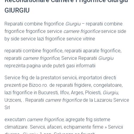
GIURGIU
Reparatii combine frigorifice
Giurgiu
– reparatii combine
frigorifice frigorifice service
camere frigorifice
service side
by side service lazi frigorifice service vitrine
reparatii combine frigorifice, reparatii aparate frigorifice,
reparatii
camere frigorifice
, Service Reparatii
Giurgiu
reprezinta pagina unde puteti gasi informatii
Service frig de la prestatori servicii, importatori directi
prezenti pe Bizoo.ro. de reparatii frigidere, congelatoare,
lazi frigorifice in Bucuresti, Ilfov, Arges, Ploiesti,
Giurgiu
,
Urziceni, . Reparatii
camere frigorifice
de la Lazaroiu Service
Srl
executam
camere frigorifice
, agregate frig sisteme
climatizare. Servicii, afaceri, echipamente firme » Servicii