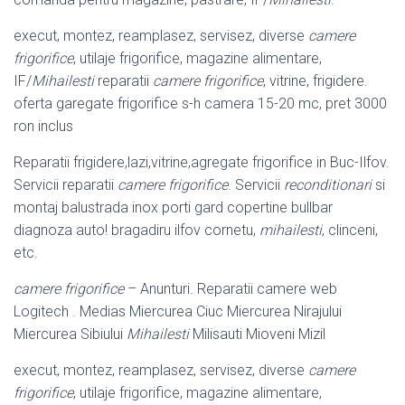
execut, montez, reamplasez, servisez, diverse
camere
frigorifice
, utilaje frigorifice
, magazine alimentare,
IF/
Mihailesti
reparatii
camere frigorifice
, vitrine, frigidere.
oferta garegate frigorifice s-h camera 15-20 mc, pret 3000
ron inclus
Reparatii frigidere,lazi,vitrine,agregate frigorifice in Buc-Ilfov.
Servicii reparatii
camere frigorifice
. Servicii
reconditionari
si
montaj balustrada inox porti gard copertine bullbar
diagnoza auto! bragadiru ilfov cornetu,
mihailesti
, clinceni,
etc.
camere frigorifice
– Anunturi. Reparatii camere web
Logitech . Medias Miercurea Ciuc Miercurea Nirajului
Miercurea Sibiului
Mihailesti
Milisauti Mioveni Mizil
execut, montez, reamplasez, servisez, diverse
camere
frigorifice
, utilaje frigorifice
, magazine alimentare,