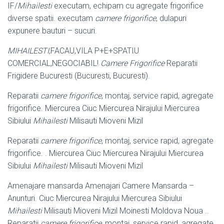
IF/
Mihailesti
executam, echipam cu agregate frigorifice
diverse spatii. executam
camere frigorifice
, dulapuri
expunere bauturi – sucuri.
MIHAILESTI
,FACAU,VILA P+E+SPATIU
COMERCIAL,NEGOCIABIL!
Camere Frigorifice
Reparatii
Frigidere Bucuresti (Bucuresti, Bucuresti).
Reparatii
camere frigorifice
, montaj, service rapid, agregate
frigorifice. Miercurea Ciuc Miercurea Nirajului Miercurea
Sibiului
Mihailesti
Milisauti Mioveni Mizil
Reparatii
camere frigorifice
, montaj, service rapid, agregate
frigorifice. . Miercurea Ciuc Miercurea Nirajului Miercurea
Sibiului
Mihailesti
Milisauti Mioveni Mizil
Amenajare mansarda Amenajari Camere Mansarda –
Anunturi. Ciuc Miercurea Nirajului Miercurea Sibiului
Mihailesti
Milisauti Mioveni Mizil Moinesti Moldova Noua ..
Reparatii
camere frigorifice
, montaj, service rapid, agregate