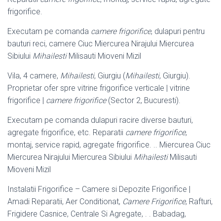
frigorifice.
Executam pe comanda
camere frigorifice
, dulapuri pentru
bauturi reci, camere Ciuc Miercurea Nirajului Miercurea
Sibiului
Mihailesti
Milisauti Mioveni Mizil
Vila, 4 camere,
Mihailesti
, Giurgiu (
Mihailesti
, Giurgiu).
Proprietar ofer spre vitrine frigorifice verticale | vitrine
frigorifice |
camere frigorifice
(Sector 2, Bucuresti).
Executam pe comanda dulapuri racire diverse bauturi,
agregate frigorifice, etc. Reparatii
camere frigorifice
,
montaj, service rapid, agregate frigorifice. .. Miercurea Ciuc
Miercurea Nirajului Miercurea Sibiului
Mihailesti
Milisauti
Mioveni Mizil
Instalatii Frigorifice – Camere si Depozite Frigorifice |
Amadi Reparatii, Aer Conditionat,
Camere Frigorifice
, Rafturi,
Frigidere Casnice, Centrale Si Agregate, . . Babadag,