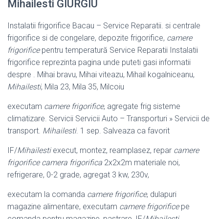
Mihailesti GIURGIU
Instalatii frigorifice Bacau – Service Reparatii. si centrale
frigorifice si de congelare, depozite frigorifice,
camere
frigorifice
pentru temperatură Service Reparatii Instalatii
frigorifice reprezinta pagina unde puteti gasi informatii
despre . Mihai bravu, Mihai viteazu, Mihail kogalniceanu,
Mihailesti
, Mila 23, Mila 35, Milcoiu
executam
camere frigorifice
, agregate frig sisteme
climatizare. Servicii Servicii Auto – Transporturi » Servicii de
transport.
Mihailesti
. 1 sep. Salveaza ca favorit
IF/
Mihailesti
execut, montez, reamplasez, repar
camere
frigorifice camera frigorifica
2x2x2m materiale noi,
refrigerare, 0-2 grade, agregat 3 kw, 230v,
executam la comanda
camere frigorifice
, dulapuri
magazine alimentare, executam
camere frigorifice
pe
comanda pentru magazine, pastrare, IF/
Mihailesti
.