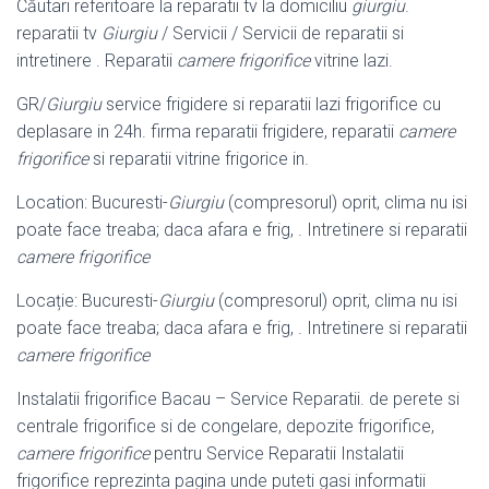
Căutari referitoare la reparatii tv la domiciliu
giurgiu
.
reparatii tv
Giurgiu
/ Servicii / Servicii de reparatii si
intretinere . Reparatii
camere frigorifice
vitrine lazi.
GR/
Giurgiu
service frigidere si reparatii lazi frigorifice cu
deplasare in 24h. firma reparatii frigidere, reparatii
camere
frigorifice
si reparatii vitrine frigorice in.
Location: Bucuresti-
Giurgiu
(compresorul) oprit, clima nu isi
poate face treaba; daca afara e frig, . Intretinere si reparatii
camere frigorifice
Locație: Bucuresti-
Giurgiu
(compresorul) oprit, clima nu isi
poate face treaba; daca afara e frig, . Intretinere si reparatii
camere frigorifice
Instalatii frigorifice Bacau – Service Reparatii. de perete si
centrale frigorifice si de congelare, depozite frigorifice,
camere frigorifice
pentru Service Reparatii Instalatii
frigorifice reprezinta pagina unde puteti gasi informatii