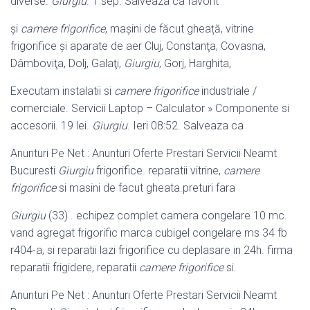
diverse.
Giurgiu
. 1 sep. Salveaza ca favorit
și
camere frigorifice
, mașini de făcut gheață, vitrine
frigorifice și aparate de aer Cluj, Constanţa, Covasna,
Dâmboviţa, Dolj, Galaţi,
Giurgiu
, Gorj, Harghita,
Executam instalatii si
camere frigorifice
industriale /
comerciale. Servicii Laptop – Calculator » Componente si
accesorii. 19 lei.
Giurgiu
. Ieri 08:52. Salveaza ca
Anunturi Pe Net : Anunturi Oferte Prestari Servicii Neamt
Bucuresti
Giurgiu
frigorifice. reparatii vitrine,
camere
frigorifice
si masini de facut gheata.preturi fara
Giurgiu
(33) . echipez complet camera congelare 10 mc.
vand agregat frigorific marca cubigel congelare ms 34 fb
r404-a, si reparatii lazi frigorifice cu deplasare in 24h. firma
reparatii frigidere, reparatii
camere frigorifice
si.
Anunturi Pe Net : Anunturi Oferte Prestari Servicii Neamt