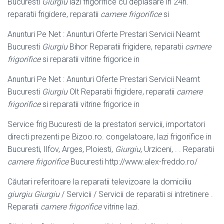
Bucuresti
Giurgiu
lazi frigorifice cu deplasare in 24h.
reparatii frigidere, reparatii
camere frigorifice
si
Anunturi Pe Net : Anunturi Oferte Prestari Servicii Neamt
Bucuresti
Giurgiu
Bihor Reparatii frigidere, reparatii
camere
frigorifice
si reparatii vitrine frigorice in
Anunturi Pe Net : Anunturi Oferte Prestari Servicii Neamt
Bucuresti
Giurgiu
Olt Reparatii frigidere, reparatii
camere
frigorifice
si reparatii vitrine frigorice in
Service frig Bucuresti de la prestatori servicii, importatori
directi prezenti pe Bizoo
.ro. congelatoare, lazi frigorifice in
Bucuresti, Ilfov, Arges, Ploiesti,
Giurgiu
, Urziceni, . . Reparatii
camere frigorifice
Bucuresti http://www.alex-freddo.ro/
Căutari referitoare la reparatii televizoare la domiciliu
giurgiu
Giurgiu
/ Servicii / Servicii de reparatii si intretinere .
Reparatii
camere frigorifice
vitrine lazi.