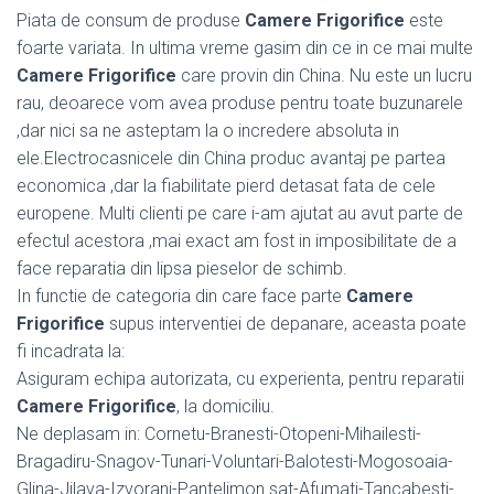
Piata de consum de produse
Camere Frigorifice
este
foarte variata. In ultima vreme gasim din ce in ce mai multe
Camere Frigorifice
care provin din China. Nu este un lucru
rau, deoarece vom avea produse pentru toate buzunarele
,dar nici sa ne asteptam la o incredere absoluta in
ele.Electrocasnicele din China produc avantaj pe partea
economica ,dar la fiabilitate pierd detasat fata de cele
europene. Multi clienti pe care i-am ajutat au avut parte de
efectul acestora ,mai exact am fost in imposibilitate de a
face reparatia din lipsa pieselor de schimb.
In functie de categoria din care face parte
Camere
Frigorifice
supus interventiei de depanare, aceasta poate
fi incadrata la:
Asiguram echipa autorizata, cu experienta, pentru reparatii
Camere Frigorifice
, la domiciliu.
Ne deplasam in: Cornetu-Branesti-Otopeni-Mihailesti-
Bragadiru-Snagov-Tunari-Voluntari-Balotesti-Mogosoaia-
Glina-Jilava-Izvorani-Pantelimon sat-Afumati-Tancabesti-