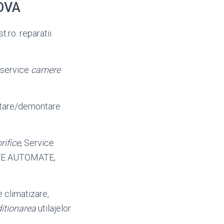
HOVA
st.
ro. reparatii
e service
camere
ntare/demontare
rifice
, Service
UFE AUTOMATE,
de climatizare,
itionarea
utilajelor