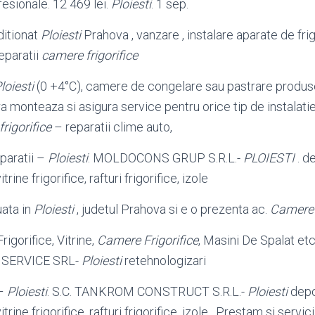
sionale. 12 469 lei.
Ploiesti
. 1 sep
.
ditionat
Ploiesti
Prahova , vanzare , instalare aparate de frig
reparatii
camere frigorifice
loiesti
(0 +4°C), camere de congelare sau pastrare produs
a monteaza si asigura service pentru orice tip de instalatie 
rigorifice
– reparatii clime auto,
eparatii –
Ploiesti
. MOLDOCONS GRUP S.R.L.-
PLOIESTI
. de
vitrine frigorifice, rafturi frigorifice, izole
uata in
Ploiesti
, judetul Prahova si e o prezenta ac.
Camere f
igorifice, Vitrine,
Camere Frigorifice
, Masini De Spalat e
MSERVICE SRL-
Ploiesti
retehnologizari
 –
Ploiesti
. S.C. TANKROM CONSTRUCT S.R.L.-
Ploiesti
depoz
vitrine frigorifice, rafturi frigorifice, izole . Prestam si servic