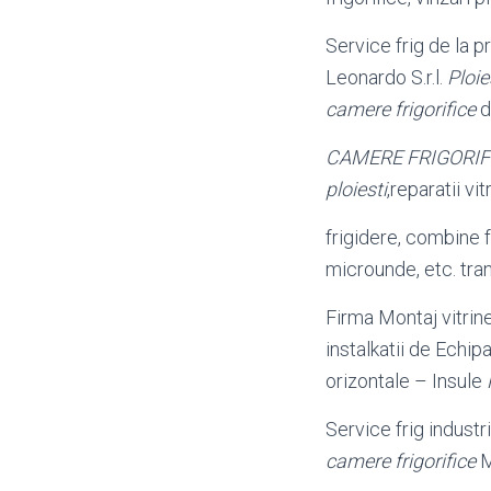
Service frig de la p
Leonardo S.r.l.
Ploie
camere frigorifice
d
CAMERE FRIGORIF
ploiesti
,reparatii v
frigidere, combine fr
microunde, etc. tran
Firma Montaj vitrine 
instalkatii de Echip
orizontale – Insule
Service frig indust
camere frigorifice
M