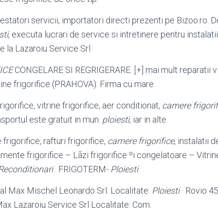
restatori servicii, importatori directi prezenti pe Bizoo.ro.
sti
, executa lucrari de service si intretinere pentru instalatii 
e la Lazaroiu Service Srl
ICE
CONGELARE SI REGRIGERARE. [+] mai mult reparatii vitr
itrine frigorifice (PRAHOVA). Firma cu mare
igorifice, vitrine frigorifice, aer conditionat,
camere frigorif
sportul este gratuit in mun.
ploiesti
, iar in alte
frigorifice, rafturi frigorifice,
camere frigorifice
, instalatii 
amente frigorifice – Lãzi frigorifice ºi congelatoare – Vitrine
Reconditionari
. FRIGOTERM-
Ploiesti
rial Max Mischel Leonardo Srl. Localitate:
Ploiesti
· Rovio 45
ax Lazaroiu Service Srl Localitate: Com.