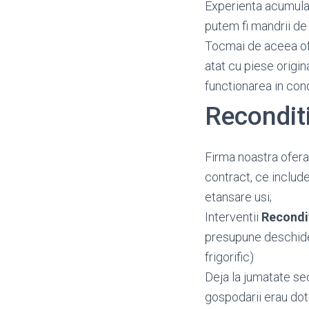
Experienta acumulata
putem fi mandrii de 
Tocmai de aceea o
atat cu piese origin
functionarea in con
Recondit
Firma noastra ofera
contract, ce include
etansare usi;
Interventii
Recondi
presupune deschidere
frigorific)
Deja la jumatate se
gospodarii erau dot