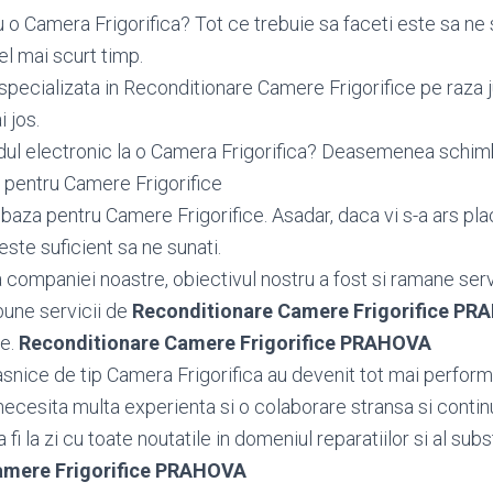
 o Camera Frigorifica? Tot ce trebuie sa faceti este sa ne 
el mai scurt timp.
specializata in Reconditionare Camere Frigorifice pe raza
i jos.
dul electronic la o Camera Frigorifica? Deasemenea sch
 pentru Camere Frigorifice
aza pentru Camere Frigorifice. Asadar, daca vi s-a ars pla
este suficient sa ne sunati.
ea companiei noastre, obiectivul nostru a fost si ramane serv
bune servicii de
Reconditionare Camere Frigorifice P
le.
Reconditionare Camere Frigorifice PRAHOVA
snice de tip Camera Frigorifica au devenit tot mai performa
necesita multa experienta si o colaborare stransa si contin
fi la zi cu toate noutatile in domeniul reparatiilor si al subst
amere Frigorifice PRAHOVA