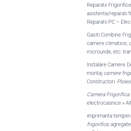
Reparatii Frigorific
asistenta/reparati f
Reparatii PC – Elec
Gasiti Combine Frigor
camere climatice,
c
microunde, etc. tran
Instalare Camere De
montaj
camere frigo
Constructori.
Ploies
Camera Frigorifica
electrocasnice » Alt
imprimanta temperat
frigorifice
, agregate