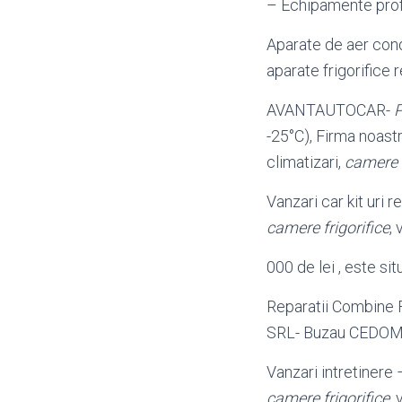
– Echipamente profe
Aparate de aer con
aparate frigorifice 
AVANTAUTOCAR-
P
-25°C), Firma noastr
climatizari,
camere f
Vanzari car kit uri r
camere frigorifice
, 
000 de lei , este sit
Reparatii Combine Fr
SRL- Buzau CEDO
Vanzari intretinere
camere frigorifice
, 