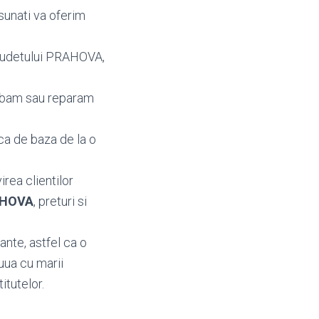
sunati va oferim
 judetului PRAHOVA,
imbam sau reparam
ca de baza de la o
irea clientilor
RAHOVA
, preturi si
nte, astfel ca o
uua cu marii
itutelor.