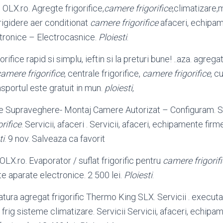
e OLX.ro. Agregte frigorifice,
camere frigorifice
,climatizare,
m
rigidere aer conditionat
camere frigorifice
afaceri, echipam
tronice – Electrocasnice.
Ploiesti
.
ifice rapid si simplu, ieftin si la preturi bune! ..aza. agregat
amere frigorifice
, centrale frigorifice,
camere frigorifice
, c
sportul este gratuit in mun.
ploiesti
,
 Supraveghere- Montaj Camere Autorizat – Configuram. Ser
rifice
. Servicii, afaceri . Servicii, afaceri, echipamente fir
ti
. 9 nov. Salveaza ca favorit
OLX.ro. Evaporator / suflat frigorific pentru
camere frigorif
e aparate electronice. 2 500 lei.
Ploiesti
.
ura agregat frigorific Thermo King SLX. Servicii . execu
 frig sisteme climatizare. Servicii Servicii, afaceri, echip