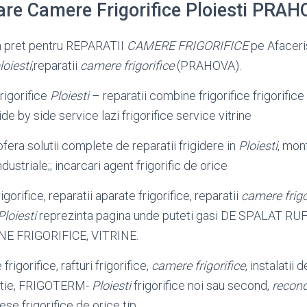
are Camere Frigorifice Ploiesti PRA
un pret pentru REPARATII
CAMERE FRIGORIFICE
pe Afaceri
loiesti
,reparatii
camere frigorifice
(PRAHOVA).
rigorifice
Ploiesti
– reparatii combine frigorifice frigorific
de by side service lazi frigorifice service vitrine
ra solutii complete de reparatii frigidere in
Ploiesti
, mo
ndustriale;; incarcari agent frigorific de orice
gorifice, reparatii aparate frigorifice, reparatii
camere frigo
Ploiesti
reprezinta pagina unde puteti gasi DE SPALAT R
E FRIGORIFICE, VITRINE.
frigorifice, rafturi frigorifice,
camere frigorifice
, instalatii 
ilatie, FRIGOTERM-
Ploiesti
frigorifice noi sau second,
recond
iese frigorifice de orice tip.