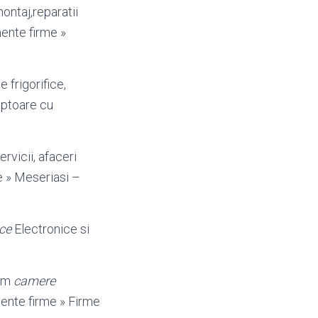
ontaj,reparatii
ente firme »
e frigorifice,
uptoare cu
vicii, afaceri
me » Meseriasi –
ice
Electronice si
tam
camere
amente firme » Firme