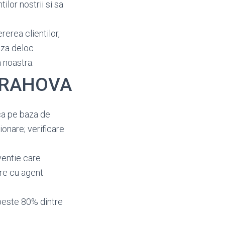
ilor nostrii si sa
rerea clientilor,
aza deloc
 noastra.
 PRAHOVA
ica pe baza de
ionare; verificare
rventie care
are cu agent
peste 80% dintre