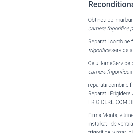
Recondition
Obtineti cel mai b
camere frigorifice p
Reparatii combine f
frigorifice
service si
CeluHomeService ofe
camere frigorifice
i
reparatii combine fri
Reparatii Frigidere
FRIGIDERE, COMBIN
Firma Montaj vitrine 
instalkatii de vent
frigorifice, vinzari p