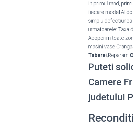
In primul rand, prim
fiecare model.Al doi
simplu defectiunea i
urmatoarele: Taxa d
Acoperim toate zon
masini vase Cranga
Taberei
,Reparam
C
Puteti sol
Camere Frig
judetului
Recondit