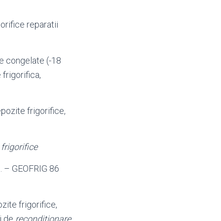
orifice reparatii
e congelate (-18
frigorifica,
pozite frigorifice,
rigorifice
tc. – GEOFRIG 86
ite frigorifice,
ii de
reconditionare
,