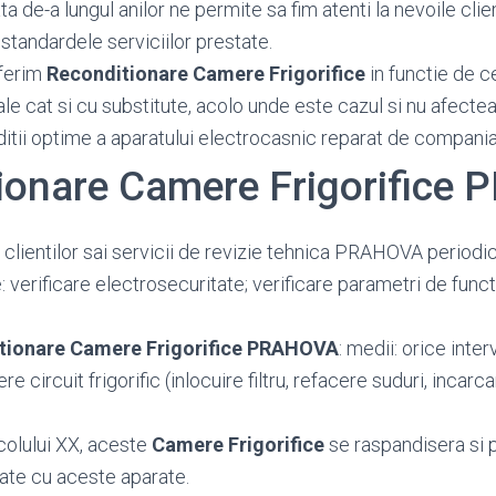
 de-a lungul anilor ne permite sa fim atenti la nevoile client
standardele serviciilor prestate.
ferim
Reconditionare Camere Frigorifice
in functie de ce
ale cat si cu substitute, acolo unde este cazul si nu afecte
ditii optime a aparatului electrocasnic reparat de compania
ionare Camere Frigorifice
 clientilor sai servicii de revizie tehnica PRAHOVA period
: verificare electrosecuritate; verificare parametri de funct
tionare Camere Frigorifice PRAHOVA
: medii: orice inte
 circuit frigorific (inlocuire filtru, refacere suduri, incarc
colului XX, aceste
Camere Frigorifice
se raspandisera si 
ate cu aceste aparate.