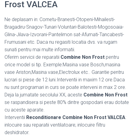
Frost VALCEA
Ne deplasam in: Cornetu-Branesti-Otopeni-Mihailesti-
Bragadiru-Snagov-Tunari-Voluntari-Balotesti-Mogosoaia-
Glina-Jilava-Izvorani-Pantelimon sat-Afumati-Tancabesti-
Frumusani etc. Daca nu regasiti locatia dvs. va rugam
sunati pentru mai multe informatii.
Oferim servicii de reparatii
Combine Non Frost
pentru
orice model si tip. Exemple:Masina vase Bosch,masina
vase Ariston,Masina vase,Electrolux etc.. Garantie pentru
lucrari si piese de 12 luni.Interventii in maxim 12 ore.Daca
nu sunt programari in curs se poate interveni in max 2 ore.
Deja la jumatate secolului XX, aceste
Combine Non Frost
se raspandisera si peste 80% dintre gospodarii erau dotate
cu aceste aparate.
Interventii
Reconditionare Combine Non Frost VALCEA
:
inlocuire sau reparatii ventilatoare; inlocuire filtru
deshidrator.