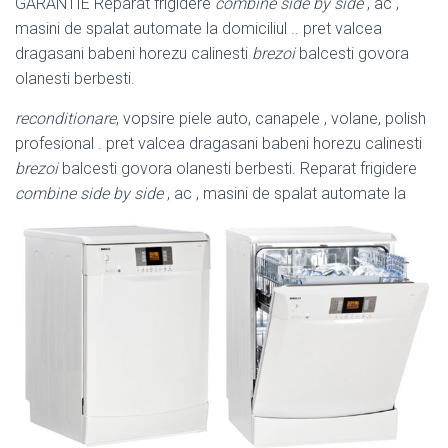
GARANTIE Reparat frigidere
combine side by side
, ac ,
masini de spalat automate la domiciliul .. pret valcea
dragasani babeni horezu calinesti
brezoi
balcesti govora
olanesti berbesti.
reconditionare
, vopsire piele auto, canapele , volane, polish
profesional . pret valcea dragasani babeni horezu calinesti
brezoi
balcesti govora olanesti berbesti
. Reparat frigidere
combine side by side
, ac , masini de spalat automate la