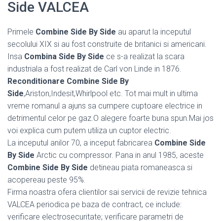
Side VALCEA
Primele
Combine Side By Side
au aparut la inceputul
secolului XIX si au fost construite de britanici si americani.
Insa
Combina Side By Side
ce s-a realizat la scara
industriala a fost realizat de Carl von Linde in 1876.
Reconditionare Combine Side By
Side
,Ariston,Indesit,Whirlpool etc. Tot mai mult in ultima
vreme romanul a ajuns sa cumpere cuptoare electrice in
detrimentul celor pe gaz.O alegere foarte buna spun.Mai jos
voi explica cum putem utiliza un cuptor electric.
La inceputul anilor 70, a inceput fabricarea
Combine Side
By Side
Arctic cu compressor. Pana in anul 1985, aceste
Combine Side By Side
detineau piata romaneasca si
acopereau peste 95%.
Firma noastra ofera clientilor sai servicii de revizie tehnica
VALCEA periodica pe baza de contract, ce include:
verificare electrosecuritate; verificare parametri de