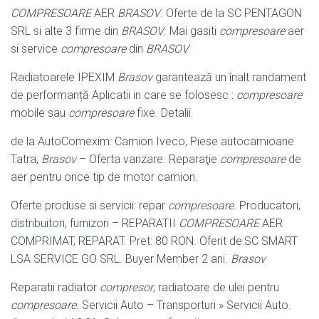
COMPRESOARE
AER
BRASOV
. Oferte de la SC PENTAGON
SRL si alte 3 firme din
BRASOV
. Mai gasiti
compresoare
aer
si service
compresoare
din
BRASOV
Radiatoarele IPEXIM
Brasov
garantează un înalt randament
de performanță Aplicatii in care se folosesc :
compresoare
mobile sau
compresoare
fixe. Detalii.
de la AutoComexim: Camion Iveco, Piese autocamioane
Tatra,
Brasov
– Oferta vanzare. Reparaţie
compresoare
de
aer pentru orice tip de motor camion.
Oferte produse si servicii: repar
compresoare
. Producatori,
distribuitori, furnizori – REPARATII
COMPRESOARE
AER
COMPRIMAT, REPARAT. Pret: 80 RON. Oferit de:SC SMART
LSA SERVICE GO SRL. Buyer Member 2 ani.
Brasov
Reparatii radiator
compresor
, radiatoare de ulei pentru
compresoare
. Servicii Auto – Transporturi » Servicii Auto.