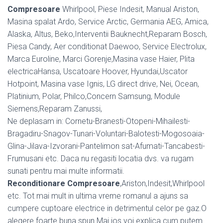
Compresoare
Whirlpool, Piese Indesit, Manual Ariston,
Masina spalat Ardo, Service Arctic, Germania AEG, Amica,
Alaska, Altus, Beko,Interventii Bauknecht,Reparam Bosch,
Piesa Candy, Aer conditionat Daewoo, Service Electrolux,
Marca Euroline, Marci Gorenje,Masina vase Haier, Plita
electricaHansa, Uscatoare Hoover, Hyundai,Uscator
Hotpoint, Masina vase Ignis, LG direct drive, Nei, Ocean,
Platinium, Polar, Philco,Concern Samsung, Module
Siemens,Reparam Zanussi,
Ne deplasam in: Cornetu-Branesti-Otopeni-Mihailesti-
Bragadiru-Snagov-Tunari-Voluntari-Balotesti-Mogosoaia-
Glina-Jilava-Izvorani-Pantelimon sat-Afumati-Tancabesti-
Frumusani etc. Daca nu regasiti locatia dvs. va rugam
sunati pentru mai multe informatii.
Reconditionare Compresoare
,Ariston,Indesit,Whirlpool
etc. Tot mai mult in ultima vreme romanul a ajuns sa
cumpere cuptoare electrice in detrimentul celor pe gaz.O
alegere foarte buna spun.Mai jos voi explica cum putem