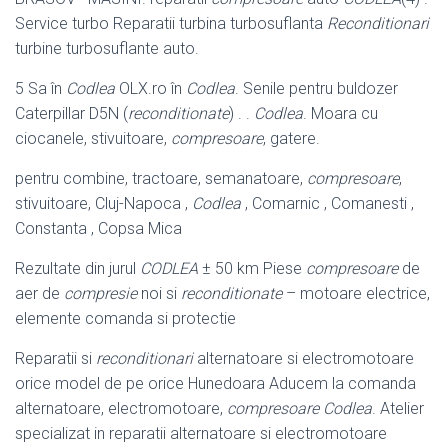
Service turbo Reparatii turbina turbosuflanta
Reconditionari
turbine turbosuflante auto.
5 Sa în
Codlea
OLX.ro în
Codlea
. Senile pentru buldozer
Caterpillar D5N (
reconditionate
) . .
Codlea
. Moara cu
ciocanele, stivuitoare,
compresoare
, gatere
.
pentru combine, tractoare, semanatoare,
compresoare
,
stivuitoare, Cluj-
Napoca ,
Codlea
, Comarnic , Comanesti ,
Constanta , Copsa Mica
Rezultate din jurul
CODLEA
± 50 km Piese
compresoare
de
aer de
compresie
noi si
reconditionate
– motoare electrice,
elemente comanda si protectie
Reparatii si
reconditionari
alternatoare si electromotoare
orice model de pe orice Hunedoara Aducem la comanda
alternatoare, electromotoare,
compresoare
Codlea
. Atelier
specializat in reparatii alternatoare si electromotoare