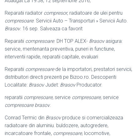
Adaugat La 19:58, 12 septembrie 2016,
Reparatii radiator
compresor
, radiatoare de ulei pentru
compresoare
. Servicii Auto – Transporturi » Servicii Auto.
Brasov
. 16 sep. Salveaza ca favorit
Reparatii
compresoare
. DH TOP ALEX-
Brasov
asigura:
service, mentenanta preventiva, puneri in functiune,
interventii rapide, reparatii capitale, evaluari
Reparatii
compresoare
de la importatori, prestatori servicii,
distribuitori directi prezenti pe Bizoo.ro. Descoperiti
Localitate:
Brasov
Judet:
Brasov
Producator.
reparatii
compresoare
, service
compresoare
, service
compresoare brasov
.
Conrad Termic din
Brasov
produce si comercializeaza
radiatoare din aluminiu. buldozere, autogredere,
incarcatoare frontale,
compresoare
, locomotive,