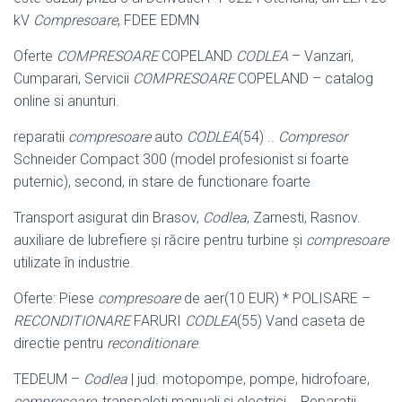
kV
Compresoare
, FDEE EDMN
Oferte
COMPRESOARE
COPELAND
CODLEA
– Vanzari,
Cumparari, Servicii
COMPRESOARE
COPELAND – catalog
online si anunturi.
reparatii
compresoare
auto
CODLEA
(54) ..
Compresor
Schneider Compact 300 (model profesionist si foarte
puternic), second, in stare de functionare foarte
Transport asigurat din Brasov,
Codlea
, Zarnesti, Rasnov.
auxiliare de lubrefiere și răcire pentru turbine și
compresoare
utilizate în industrie.
Oferte: Piese
compresoare
de aer(10 EUR) * POLISARE –
RECONDITIONARE
FARURI
CODLEA
(55) Vand caseta de
directie pentru
reconditionare
.
TEDEUM –
Codlea
| jud. motopompe, pompe, hidrofoare,
compresoare
, transpaleti manuali si electrici .. Reparatii