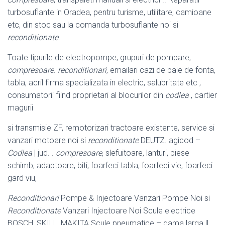
turbosuflante in Oradea, pentru turisme, utilitare, camioane
etc, din stoc sau la comanda turbosuflante noi si
reconditionate
.
Toate tipurile de electropompe, grupuri de pompare,
compresoare
.
reconditionari
, emailari cazi de baie de fonta,
tabla, acril firma specializata in electric, salubritate etc ,
consumatorii fiind proprietari al blocurilor din
codlea
, cartier
magurii
si transmisie ZF, remotorizari tractoare existente, service si
vanzari motoare noi si
reconditionate
DEUTZ. agicod –
Codlea
| jud. .
compresoare
, slefuitoare, lanturi, piese
schimb, adaptoare, biti, foarfeci tabla, foarfeci vie, foarfeci
gard viu,
Reconditionari
Pompe & Injectoare Vanzari Pompe Noi si
Reconditionate
Vanzari Injectoare Noi Scule electrice
BOSCH, SKILL, MAKITA Scule pneumatice – gama larga ||