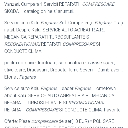
Vanzari, Cumparari, Servicii REPARATII
COMPRESOARE
SKODA – catalog online si anunturi.
Service auto Kalu
Fagaras
. Şef. Competenţe
Făgăraș
. Oraş
natal. Despre Kalu
. SERVICE AUTO AGREAT R.A.R..
MECANICA REPARATI TURBOSUFLANTE SI
RECONDITIONARI
REPARATI
COMPRESOARE
SI
CONDUCTE CLIMA.
pentru combine, tractoare, semanatoare,
compresoare
,
stivuitoare, Dragasani , Drobeta-Turnu Severin , Dumbraveni ,
Eforie ,
Fagaras
Service auto Kalu
Fagaras
. Leader
Fagaras
. Hometown.
About Kalu. SERVICE AUTO AGREAT R.A.R.. MECANICA
REPARATI TURBOSUFLANTE SI
RECONDITIONARI
REPARATI
COMPRESOARE
SI CONDUCTE CLIMA. Favorite
Oferte: Piese
compresoare
de aer(10 EUR) * POLISARE –