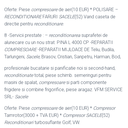
Oferte: Piese
compresoare
de aer(10 EUR) * POLISARE –
RECONDITIONARE
FARURI
SACELE
(52) Vand caseta de
directie pentru
reconditionare
.
8 -Servicii prestate : –
reconditionarea
suprafetei de
alunecare cu un nou strat. PINA L 4000 CP -REPARATII
COMPRESOARE
-REPARATII MIJLOACE DE Teliu, Budila,
Tarlungeni,
Sacele
, Brasov, Cristian, Sanpetru, Harman, Bod,
profesionale bucatarie si panificatie noi si second-hand,
reconditionate
total, piese schimb. semeringuri pentru
masini de spalat,
compresoare
si parti componente
frigidere si combine frigorifice, piese aragaz. VFM SERVICE
SRL-
Sacele
Oferte: Piese
compresoare
de aer(10 EUR) *
Compresor
Tamrotor(3000 + TVA EUR) *
Compresor
SACELE
(52)
Reconditionari
turbosuflante Golf, VW.