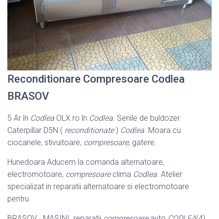
Reconditionare Compresoare Codlea
BRASOV
5 Ar în
Codlea
OLX.ro în
Codlea
. Senile de buldozer
Caterpillar D5N (
reconditionate
)
Codlea
. Moara cu
ciocanele, stivuitoare,
compresoare
, gatere.
Hunedoara Aducem la comanda alternatoare,
electromotoare,
compresoare
clima
Codlea
. Atelier
specializat in reparatii alternatoare si electromotoare
pentru
BRASOV · MASINI. reparatii
compresoare
auto
CODLEA
(4) .