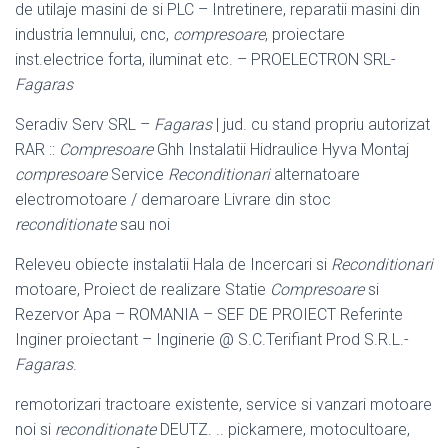
de utilaje masini de si PLC – Intretinere, reparatii masini din
industria lemnului, cnc,
compresoare
, proiectare
inst.electrice forta, iluminat etc. – PROELECTRON SRL-
Fagaras
Seradiv Serv SRL –
Fagaras
| jud. cu stand propriu autorizat
RAR ::
Compresoare
Ghh Instalatii Hidraulice Hyva Montaj
compresoare
Service
Reconditionari
alternatoare
electromotoare / demaroare Livrare din stoc
reconditionate
sau noi
Releveu obiecte instalatii Hala de Incercari si
Reconditionari
motoare, Proiect de realizare Statie
Compresoare
si
Rezervor Apa – ROMANIA – SEF DE PROIECT Referinte
Inginer proiectant – Inginerie @ S.C.Terifiant Prod S.R.L.-
Fagaras
.
remotorizari tractoare existente, service si vanzari motoare
noi si
reconditionate
DEUTZ. .. pickamere, motocultoare,