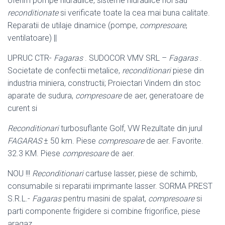
oferim pompe hidraulice, sisteme hidraulice noi sau
reconditionate
si verificate toate la cea mai buna calitate.
Reparatii de utilaje dinamice (pompe,
compresoare
,
ventilatoare
) ||
UPRUC CTR-
Fagaras
. SUDOCOR VMV SRL –
Fagaras
.
Societate de confectii metalice,
reconditionari
piese din
industria miniera, constructii; Proiectari Vindem din stoc
aparate de sudura,
compresoare
de aer, generatoare de
curent si
Reconditionari
turbosuflante Golf, VW Rezultate din jurul
FAGARAS
± 50 km. Piese
compresoare
de aer. Favorite.
32.3 KM. Piese
compresoare
de aer.
NOU !!!
Reconditionari
cartuse lasser, piese de schimb,
consumabile si reparatii imprimante lasser. SORMA PREST
S.R.L.-
Fagaras
pentru masini de spalat,
compresoare
si
parti componente frigidere si combine frigorifice, piese
aragaz.