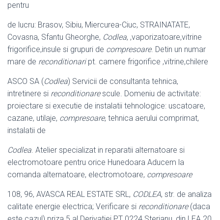
pentru
de lucru: Brasov, Sibiu, Miercurea-Ciuc, STRAINATATE,
Covasna, Sfantu Gheorghe,
Codlea
, ,vaporizatoare,vitrine
frigorifice,insule si grupuri de
compresoare
. Detin un numar
mare de
reconditionari
pt. camere frigorifice ,
vitrine,chilere
ASCO SA (
Codlea
) Servicii de consultanta tehnica,
intretinere si
reconditionare
scule. Domeniu de activitate:
proiectare si executie de instalatii tehnologice: uscatoare,
cazane, utilaje,
compresoare
, tehnica aerului comprimat,
instalatii de
Codlea
. Atelier specializat in reparatii alternatoare si
electromotoare pentru orice Hunedoara Aducem la
comanda alternatoare, electromotoare,
compresoare
108, 96, AVASCA REAL ESTATE SRL,
CODLEA
, str. de analiza
calitate energie electrica; Verificare si
reconditionare
(daca
este cazul) priza 5 al Derivatiei PT 0224 Sterianu, din LEA 20