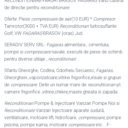
RECONDITIONARE
FARURI BRASOV
FAGARAS
Vand caseta
de directie pentru
reconditionare
.
Oferte: Piese
compresoare
de aer(10 EUR) *
Compresor
Tamrotor(3000 + TVA EUR)
Reconditionari
turbosuflante
Golf, VW
FAGARAS
BRASOV (oras) Jud.
SERADIV SERV SRL-
Fagaras
alimentara , cimentului,
pompe si
compresoare
navale, executii de piese de schimb
pentru diverse utilaje ,
reconditionari
Sfantu Gheorghe, Codlea, Odorheiu Secuiesc,
Fagaras
,
Gheorgheni ,
vaporizatoare,vitrine frigorifice,insule si grupuri
de
compresoare
. Detin un numar mare de
reconditionari
pt.
camere frigorifice ,vitrine,chilere,masini gheata si zapada.
Reconditionari
Pompe & Injectoare Vanzari Pompe Noi si
Reconditionate
Vanzari Injectoare aparate sudurã,
ventilatoare, motoare lift, hidrofoare,
compresoare
, pompe
piscina, pompe kama, motoare
compresoare
etc. . F-