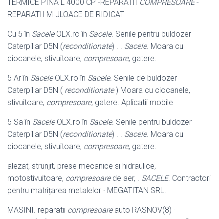
TERMICE PINA L 4000 CP -REPARATII
COMPRESOARE
-
REPARATII MIJLOACE DE RIDICAT
Cu 5 în
Sacele
OLX.ro în
Sacele
. Senile pentru buldozer
Caterpillar D5N (
reconditionate
) . .
Sacele
. Moara cu
ciocanele, stivuitoare,
compresoare
, gatere
.
5 Ar în
Sacele
OLX.ro în
Sacele
. Senile de buldozer
Caterpillar D5N (
reconditionate
) Moara cu ciocanele,
stivuitoare,
compresoare
, gatere. Aplicatii mobile
5 Sa în
Sacele
OLX.ro în
Sacele
. Senile pentru buldozer
Caterpillar D5N (
reconditionate
) . .
Sacele
. Moara cu
ciocanele, stivuitoare,
compresoare
, gatere
.
alezat, strunjit, prese mecanice si hidraulice,
motostivuitoare,
compresoare
de aer, .
SACELE
. Contractori
pentru matrițarea metalelor · MEGATITAN SRL.
MASINI. reparatii
compresoare
auto RASNOV(8) ·