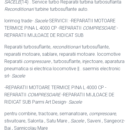
SACELE
(14) . Service turbo Reparatii turbina turbosuflanta
Reconditionari
turbine turbosuflante auto.
lorimog trade-
Sacele
SERVICII: -REPARATII MOTOARE
TERMICE PINA L 4000 CP -REPARATII
COMPRESOARE
-
REPARATII MIJLOACE DE RIDICAT SUB
Reparatii turbosuflante,
reconditionari
turbosuflante,
reparatii motoare, sablare, reparatii motoare. locomotive
Reparatii
compresoare
, turbosuflante, injectoare
, aparatura
pneumatica si electrica locomotive || . saermis electronic
srl-
Sacele
-REPARATII MOTOARE TERMICE PINA L 4000 CP -
REPARATII
COMPRESOARE
-REPARATII MIJLOACE DE
RIDICAT SUB Parmi Art Design-
Sacele
pentru combine, tractoare, semanatoare,
compresoare
,
stivuitoare, Salonta , Satu Mare ,
Sacele
, Saveni , Sangeorz-
Bai , Sannicolau Mare