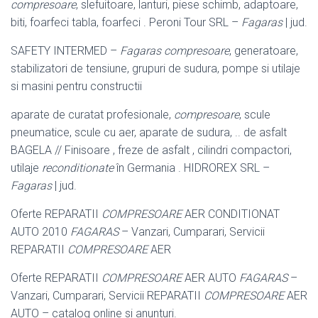
compresoare
, slefuitoare, lanturi, piese schimb, adaptoare,
biti, foarfeci tabla, foarfeci . Peroni Tour SRL –
Fagaras
| jud.
SAFETY INTERMED –
Fagaras
compresoare
, generatoare,
stabilizatori de tensiune, grupuri de sudura, pompe si utilaje
si masini pentru constructii
aparate de curatat profesionale,
compresoare
, scule
pneumatice, scule cu aer, aparate de sudura, .. de asfalt
BAGELA // Finisoare , freze de asfalt , cilindri compactori,
utilaje
reconditionate
în Germania . HIDROREX SRL –
Fagaras
| jud.
Oferte REPARATII
COMPRESOARE
AER CONDITIONAT
AUTO 2010
FAGARAS
– Vanzari, Cumparari, Servicii
REPARATII
COMPRESOARE
AER
Oferte REPARATII
COMPRESOARE
AER AUTO
FAGARAS
–
Vanzari, Cumparari, Servicii REPARATII
COMPRESOARE
AER
AUTO – catalog online si anunturi.