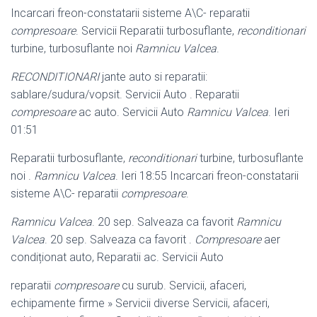
Incarcari freon-constatarii sisteme A\C- reparatii
compresoare
. Servicii Reparatii turbosuflante,
reconditionari
turbine, turbosuflante noi
Ramnicu Valcea
.
RECONDITIONARI
jante auto si reparatii:
sablare/sudura/vopsit. Servicii Auto . Reparatii
compresoare
ac auto. Servicii Auto
Ramnicu Valcea
. Ieri
01:51
Reparatii turbosuflante,
reconditionari
turbine, turbosuflante
noi .
Ramnicu Valcea
. Ieri 18:55 Incarcari freon-constatarii
sisteme A\C- reparatii
compresoare
.
Ramnicu Valcea
. 20 sep. Salveaza ca favorit
Ramnicu
Valcea
. 20 sep. Salveaza ca favorit .
Compresoare
aer
condiționat auto, Reparatii ac. Servicii Auto
reparatii
compresoare
cu surub. Servicii, afaceri,
echipamente firme » Servicii diverse Servicii, afaceri,