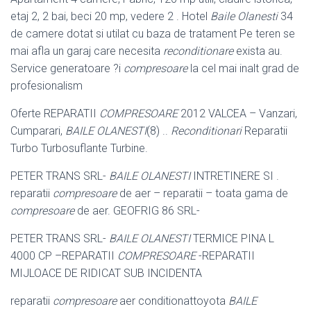
etaj 2, 2 bai, beci 20 mp, vedere 2 . Hotel
Baile Olanesti
34
de camere dotat si utilat cu baza de tratament Pe teren se
mai afla un garaj care necesita
reconditionare
exista au.
Service generatoare ?i
compresoare
la cel mai inalt grad de
profesionalism
Oferte REPARATII
COMPRESOARE
2012 VALCEA – Vanzari,
Cumparari,
BAILE OLANESTI
(8) ..
Reconditionari
Reparatii
Turbo Turbosuflante Turbine.
PETER TRANS SRL-
BAILE OLANESTI
INTRETINERE SI .
reparatii
compresoare
de aer – reparatii – toata gama de
compresoare
de aer. GEOFRIG 86 SRL-
PETER TRANS SRL-
BAILE OLANESTI
TERMICE PINA L
4000 CP –
REPARATII
COMPRESOARE
-REPARATII
MIJLOACE DE RIDICAT SUB INCIDENTA
reparatii
compresoare
aer conditionattoyota
BAILE