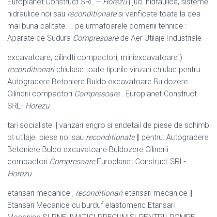
Europlanet Construct SRL –
Horezu
| jud. hidraulice, sisteme
hidraulice noi sau
reconditionate
si verificate toate la cea
mai buna calitate. .. pe urmatoarele domenii tehnice :
Aparate de Sudura
Compresoare
de Aer Utilaje Industriale
excavatoare, cilindti compactori, miniexcavatoare )
reconditionari
chiulase toate tipurile vinzari chiulae pentru:
Autogradere Betoniere Buldo excavatoare Buldozere
Cilindrii compactori
Compresoare
. Europlanet Construct
SRL-
Horezu
tari socialiste || vanzari engro si endetail de piese de schimb
pt utilaje. piese noi sau
reconditionate
|| pentru: Autogradere
Betoniere Buldo excavatoare Buldozere Cilindrii
compactori
Compresoare
Europlanet Construct SRL-
Horezu
etansari mecanice ,
reconditionari
etansari mecanice ||
Etansari Mecanice cu burduf elastomeric Etansari