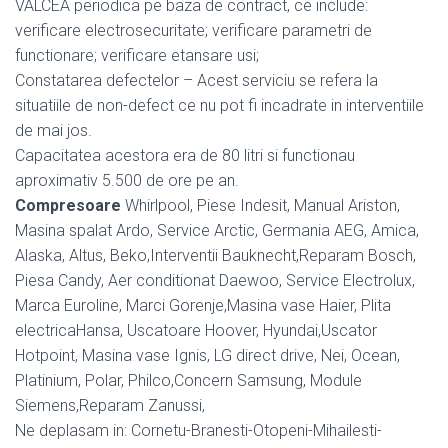
VALCEA periodica pe baza de contract, ce include:
verificare electrosecuritate; verificare parametri de
functionare; verificare etansare usi;
Constatarea defectelor – Acest serviciu se refera la
situatiile de non-defect ce nu pot fi incadrate in interventiile
de mai jos.
Capacitatea acestora era de 80 litri si functionau
aproximativ 5.500 de ore pe an.
Compresoare
Whirlpool, Piese Indesit, Manual Ariston,
Masina spalat Ardo, Service Arctic, Germania AEG, Amica,
Alaska, Altus, Beko,Interventii Bauknecht,Reparam Bosch,
Piesa Candy, Aer conditionat Daewoo, Service Electrolux,
Marca Euroline, Marci Gorenje,Masina vase Haier, Plita
electricaHansa, Uscatoare Hoover, Hyundai,Uscator
Hotpoint, Masina vase Ignis, LG direct drive, Nei, Ocean,
Platinium, Polar, Philco,Concern Samsung, Module
Siemens,Reparam Zanussi,
Ne deplasam in: Cornetu-Branesti-Otopeni-Mihailesti-