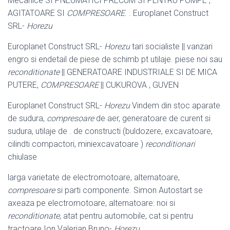
Mecanice SI PNEUMATICI PRECUM SI PENTRU POMPE ,
AGITATOARE SI
COMPRESOARE
. . Europlanet Construct
SRL-
Horezu
Europlanet Construct SRL-
Horezu
tari socialiste || vanzari
engro si endetail de piese de schimb pt utilaje. piese noi sau
reconditionate
|| GENERATOARE INDUSTRIALE SI DE MICA
PUTERE,
COMPRESOARE
|| CUKUROVA , GUVEN
Europlanet Construct SRL-
Horezu
Vindem din stoc aparate
de sudura,
compresoare
de aer, generatoare de curent si
sudura, utilaje de . de constructi (
buldozere, excavatoare,
cilindti compactori, miniexcavatoare )
reconditionari
chiulase
larga varietate de electromotoare, alternatoare,
compresoare
si parti componente. Simon Autostart se
axeaza pe electromotoare, alternatoare: noi si
reconditionate
, atat pentru automobile, cat si pentru
tractoare Ion Valerian Bruno-
Horezu