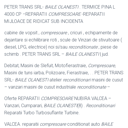
PETER TRANS SRL-
BAILE OLANESTI
. TERMICE PINA L
4000 CP –
REPARATII
COMPRESOARE
-REPARATII
MIJLOACE DE RIDICAT SUB INCIDENTA
cabine de vopsit ,
compresoare
, cricuri , echipamente de
dejantare si echilibrare roti , scule de Vinzari de stivuitoare (
diesel, LPG, electrice) noi si/
sau
reconditionate
; piese de
schimb . PETER TRANS SRL –
BAILE OLANESTI
| jud.
Debitat, Masini de Slefuit, Motofierastraie,
Compresoare
,
Masini de tuns iarba, Polizoare, Fierastraie, . . PETER TRANS
SRL-
BAILE OLANESTI
atelier
reconditionari
masini de cusut
– vanzari masini de cusut industriale
reconditionate
–
Oferte REPARATII
COMPRESOARE
NUBIRA VALCEA –
Vanzari, Cumparari,
BAILE OLANESTI
(8) .
Reconditionari
Reparatii Turbo Turbosuflante Turbine.
VALCEA. reparatii
compresoare
conditionat auto
BAILE