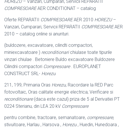
HOREZU
– Vanzari, Cumparari, Servicii REPARATII
COMPRESOARE
AER CONDITIONAT – catalog
Oferte REPARATII
COMPRESOARE
AER 2010
HOREZU
–
Vanzari, Cumparari, Servicii REPARATII
COMPRESOARE
AER
2010 – catalog online si anunturi.
(buldozere, excavatoare, cilindti compactori,
miniexcavatoare )
reconditionari
chiulase toate tipurile
vinzari chiulae . Betoniere Buldo excavatoare Buldozere
Cilindrii compactori
Compresoare
. EUROPLANET
CONSTRUCT SRL-
Horezu
211, 199, Primaria Oras
Horezu
, Racordare la RED Parc
fotovoltaic, Oras calitate energie electrica; Verificare si
reconditionare
(daca este cazul) priza de 5 al Derivatiei PT
0224 Sterianu, din LEA 20 kV
Compresoare
pentru combine, tractoare, semanatoare,
compresoare
,
stivuitoare, Harlau , Harsova ,
Horezu
, Huedin, Hunedoara ,