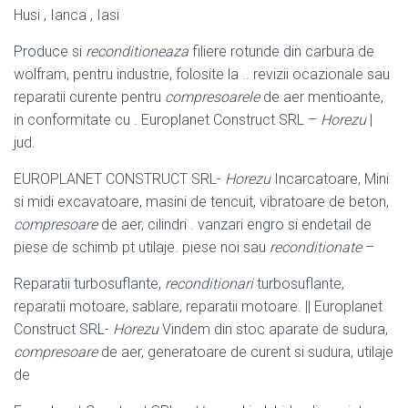
Husi , Ianca , Iasi
Produce si
reconditioneaza
filiere rotunde din carbura de
wolfram, pentru industrie, folosite la .. revizii ocazionale sau
reparatii curente pentru
compresoarele
de aer mentioante,
in conformitate cu . Europlanet Construct SRL –
Horezu
|
jud.
EUROPLANET CONSTRUCT SRL-
Horezu
Incarcatoare, Mini
si midi excavatoare, masini de tencuit, vibratoare de beton,
compresoare
de aer, cilindri . vanzari engro si endetail de
piese de schimb pt utilaje. piese noi sau
reconditionate
–
Reparatii turbosuflante,
reconditionari
turbosuflante,
reparatii motoare, sablare, reparatii motoare. || Europlanet
Construct SRL-
Horezu
Vindem din stoc aparate de sudura,
compresoare
de aer, generatoare de curent si sudura, utilaje
de