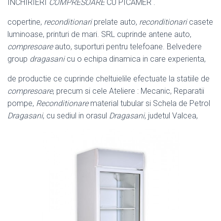
INCHIRIERI
COMPRESOARE
CU PICAMER .
copertine,
reconditionari
prelate auto,
reconditionari
casete
luminoase, printuri de mari. SRL cuprinde antene auto,
compresoare
auto, suporturi pentru telefoane. Belvedere
group
dragasani
cu o echipa dinamica in care experienta
,
de productie ce cuprinde cheltuielile efectuate la statiile de
compresoare
, precum si cele Ateliere : Mecanic, Reparatii
pompe,
Reconditionare
material tubular si Schela de Petrol
Dragasani
, cu sediul in orasul
Dragasani
, judetul Valcea,