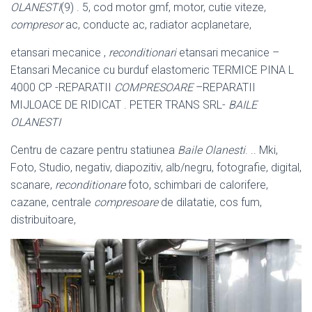
OLANESTI
(9) . 5, cod motor gmf, motor, cutie viteze,
compresor
ac, conducte ac, radiator acplanetare,
etansari mecanice ,
reconditionari
etansari mecanice –
Etansari Mecanice cu burduf elastomeric TERMICE PINA L
4000 CP -REPARATII
COMPRESOARE
–
REPARATII
MIJLOACE DE RIDICAT . PETER TRANS SRL-
BAILE
OLANESTI
Centru de cazare pentru statiunea
Baile Olanesti
. .. Mki,
Foto, Studio, negativ, diapozitiv, alb/negru, fotografie, digital,
scanare,
reconditionare
foto, schimbari de calorifere,
cazane, centrale
compresoare
de dilatatie, cos fum,
distribuitoare,