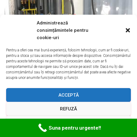
Administrează
consimțămintele pentru
cookie-uri
Pentru a oferi cea mai bună experiență, folosim tehnologii, cum ar fi cookie-uri,
pentru a stoca și/sau accesa informațiile despre dispozitive. Consimțământul
pentru aceste tehnologii ne permite să procesăm date, cum ar fi
comportamentul de navigare sau ID-uri unice pe acest site. Dacă nu îți dai
Reconditionare Compresoare Ocnele Mari
consimțământul sau îți retragi consimțământul dat poate avea afecte negative
asupra unor anumite funcționalități și funcții.
VALCEA
Oferte REPARATII
COMPRESOARE
AER 24L
OCNELE MARI
ACCEPTĂ
– Vanzari, Cumparari, Servicii REPARATII
COMPRESOARE
REFUZĂ
AER 24L – catalog online si anunturi.
Oferte REPARATII
COMPRESOARE
AER CONDITIONAT
VEZI PREFERINȚELE
Suna pentru urgente!!
OCNELE MARI
– Vanzari, Cumparari, Servicii REPARATII
COMPRESOARE
AER CONDITIONAT