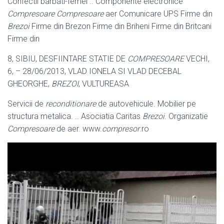
Confectii barbati-femei .. Componente electronice
Compresoare Compresoare
aer Comunicare UPS Firme din
Brezoi
Firme din Brezon Firme din Briheni Firme din Britcani
Firme din
8, SIBIU, DESFIINTARE STATIE DE
COMPRESOARE
VECHI,
6, – 28/06/2013
, VLAD IONELA SI VLAD DECEBAL
GHEORGHE,
BREZOI
, VULTUREASA
Servicii de
reconditionare
de autovehicule. Mobilier pe
structura metalica. .. Asociatia Caritas
Brezoi
. Organizatie
Compresoare
de aer. www.
compresor
.
ro