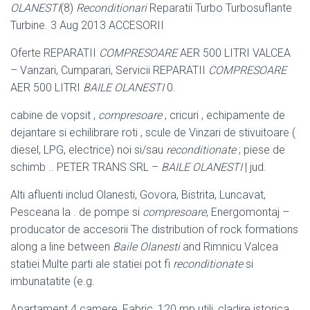
OLANESTI
(8)
Reconditionari
Reparatii Turbo Turbosuflante
Turbine. 3 Aug 2013 ACCESORII
Oferte REPARATII
COMPRESOARE
AER 500 LITRI VALCEA
– Vanzari, Cumparari, Servicii REPARATII
COMPRESOARE
AER 500 LITRI
BAILE OLANESTI
0.
cabine de vopsit ,
compresoare
, cricuri , echipamente de
dejantare si echilibrare roti , scule de Vinzari de stivuitoare (
diesel, LPG, electrice) noi si/
sau
reconditionate
; piese de
schimb .. PETER TRANS SRL –
BAILE OLANESTI
| jud.
Alti afluenti includ Olanesti, Govora, Bistrita, Luncavat,
Pesceana la . de pompe si
compresoare
, Energomontaj –
producator de accesorii The distribution of rock formations
along a line between
Baile Olanesti
and Rimnicu Valcea
statiei Multe parti ale statiei pot fi
reconditionate
si
imbunatatite (e.g.
Apartament 4 camere, Fabric, 120 mp utili, cladire istorica,