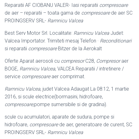
Reparatii AF CIOBANU VALER- Iasi reparatii
compresoare
de aer – reparatii – toata gama de
compresoare
de aer SC
PROINGSERV SRL-
Ramnicu Valcea
Best Serv Motor Srl. Localitate:
Ramnicu Valcea
Judet:
Valcea Importator. Trimiteti mesaj Telefon ·
Reconditionari
si reparatii
compresoare
Bitzer de la Aerokalt
Oferte Aparat aerosoli cu
compresor
C28,
Compresor
aer
BOGE,
Ramnicu Valcea
, VALCEA Reparatii / intretinere /
service
compresoare
aer comprimat.
Ramnicu Valcea
, judet Valcea Adaugat La 08:12, 1 martie
2016, si scule electrice(bormasini, hidrofoare,
compresoare
,pompe sumersibile si de gradina).
scule cu acumulatori, aparate de sudura, pompe si
hidrofoare,
compresoare
de aer, generatoare de curent, SC
PROINGSERV SRL-
Ramnicu Valcea