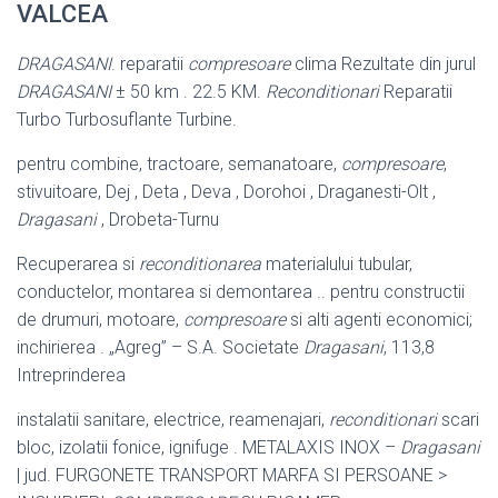
VALCEA
DRAGASANI
. reparatii
compresoare
clima Rezultate din jurul
DRAGASANI
± 50 km . 22.5 KM.
Reconditionari
Reparatii
Turbo Turbosuflante Turbine.
pentru combine, tractoare, semanatoare,
compresoare
,
stivuitoare, Dej , Deta , Deva , Dorohoi , Draganesti-Olt ,
Dragasani
, Drobeta-Turnu
Recuperarea si
reconditionarea
materialului tubular,
conductelor, montarea si demontarea .. pentru constructii
de drumuri, motoare,
compresoare
si alti agenti economici;
inchirierea . „Agreg” – S.A. Societate
Dragasani
, 113,8
Intreprinderea
instalatii sanitare, electrice, reamenajari,
reconditionari
scari
bloc, izolatii fonice, ignifuge . METALAXIS INOX –
Dragasani
| jud. FURGONETE TRANSPORT MARFA SI PERSOANE >