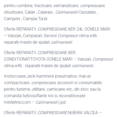
pentru combine, tractoare, semanatoare,
compresoare
,
stivuitoare, Calan , Calarasi ,
Calimanesti
-Caciulata ,
Campeni , Campia Turzii
Oferte REPARATII
COMPRESOARE
AER 24L OCNELE MARI
– Vanzari, Cumparari, Servicii
Compresor
clima e46 .
reparatii masini de spalat
calimanesti
.
Oferte REPARATII
COMPRESOARE
AER
CONDITIONATTOYOTA OCNELE MARI – Vanzari,
Compresor
clima e46 . reparatii masini de spalat
calimanesti
.
motocoase, pick-hummere pneumatice, mai-uri
compactoare,
compresoare
, accesori si consumabile ..
pentru turisme, utilitare, camioane etc, din stoc sau la
comanda turbosuflante noi si
reconditionate
.
minitehniccom –
Calimanesti
| jud.
Oferte REPARATII
COMPRESOARE
NUBIRA VALCEA –