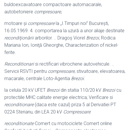
buldoexcavatoare compactoare automacarale,
autobetoniere
compresoare
,
motoare şi
compresoare
la „I.Timpuri noi” Bucureşti,
16.05.1969. 4. comportarea la uzură a unor aliaje destinate
recondiţionării
arborilor. .. Dragoş Viorel
Brezoi
, Rodica
Mariana Ion, Ioniţă Gheorghe, Characterization of nickel-
ferite.
Reconditionari
si rectificari vibrochene autovehicule. ..
Servicii RSVTI pentru
compresoare
, stivuitoare, elevatoarea,
macarale, centrale Loto-Agentia
Brezoi
.
la celula 20 kV UFET
Brezoi
din statia 110/20 kV
Brezoi
cu
protectiile MHC calitate energie electrica; Verificare si
reconditionare
(daca este cazul) priza 5 al Derivatiei PT
0224 Sterianu, din LEA 20 kV
Compresoare
reconditionate
Comert cu motociclete Comert online