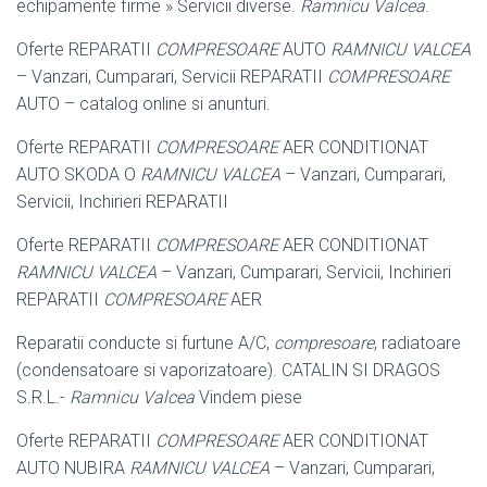
echipamente firme » Servicii diverse.
Ramnicu Valcea
.
Oferte REPARATII
COMPRESOARE
AUTO
RAMNICU VALCEA
– Vanzari, Cumparari, Servicii REPARATII
COMPRESOARE
AUTO – catalog online si anunturi.
Oferte REPARATII
COMPRESOARE
AER CONDITIONAT
AUTO SKODA O
RAMNICU VALCEA
– Vanzari, Cumparari,
Servicii, Inchirieri REPARATII
Oferte REPARATII
COMPRESOARE
AER CONDITIONAT
RAMNICU VALCEA
– Vanzari, Cumparari, Servicii, Inchirieri
REPARATII
COMPRESOARE
AER
Reparatii conducte si furtune A/C,
compresoare
, radiatoare
(condensatoare si vaporizatoare). CATALIN SI DRAGOS
S.R.L.-
Ramnicu Valcea
Vindem piese
Oferte REPARATII
COMPRESOARE
AER CONDITIONAT
AUTO NUBIRA
RAMNICU VALCEA
– Vanzari, Cumparari,