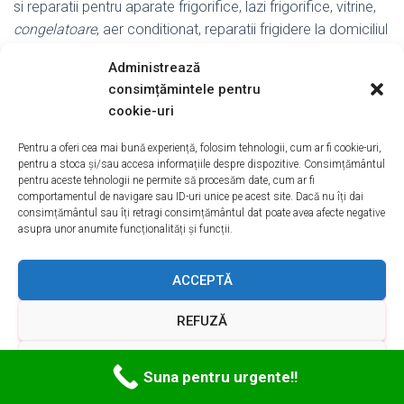
si reparatii pentru aparate frigorifice, lazi frigorifice, vitrine,
congelatoare
, aer conditionat, reparatii frigidere la domiciliul
dvs in Bucuresti
sector 1
,2,3,4,5,6.
Administrează
Reparatii racitoare frigorifice Bucuresti , Reparatii Frigidere
consimțămintele pentru
Sector 1
Bucuresti, Reparatii Frigidere Sector 2 Reparatii
cookie-uri
congelatoare
· Reparatii rafturi frigorifice.
Pentru a oferi cea mai bună experiență, folosim tehnologii, cum ar fi cookie-uri,
pentru a stoca și/sau accesa informațiile despre dispozitive. Consimțământul
pentru aceste tehnologii ne permite să procesăm date, cum ar fi
comportamentul de navigare sau ID-uri unice pe acest site. Dacă nu îți dai
consimțământul sau îți retragi consimțământul dat poate avea afecte negative
asupra unor anumite funcționalități și funcții.
ACCEPTĂ
REFUZĂ
VEZI PREFERINȚELE
Suna pentru urgente!!