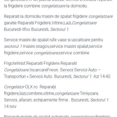
la frigidere combine
congelatoare
la domiciliu.
Reparati la domiciliu masini de spalat frigidere
congelatoare
garatie Reparatii Frigidere,Vitrine,Lazi,
Congelatoare
Bucuresti-Ilfov Bucuresti,
Sectorul 1
.
Service masini de spalat rufe vase si uscatoare pentru
sectorul 1
masini snagov,service masini spalat,service
frigidere,service
congelatoare
,service combine
Frigotehnist.Reparatii Frigidere.Reparatii
Congelatoare
.IncarcareFreon. Servicii Servicii Auto –
Transporturi » Servicii Auto. Bucuresti,
Sectorul 1
. Azi 14:40.
Congelator
OLX.ro. Reparații
frigidere,lazi,combine,vitrine,
congelatoare
Timișoara.
Servicii, afaceri, echipamente firme . Bucuresti,
Sectorul 1
.
14 nov
Reparati masini de spalat automate
congelatoare
frigidere.