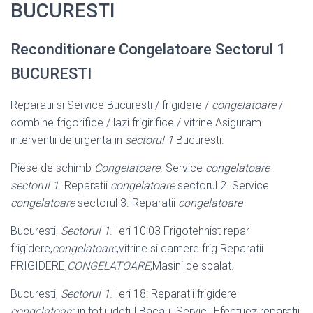
BUCURESTI
Reconditionare Congelatoare Sectorul 1
BUCURESTI
Reparatii si Service Bucuresti / frigidere /
congelatoare
/
combine frigorifice / lazi frigirifice / vitrine Asiguram
interventii de urgenta in
sectorul 1
Bucuresti.
Piese de schimb
Congelatoare
. Service
congelatoare
sectorul 1
. Reparatii
congelatoare
sectorul 2. Service
congelatoare
sectorul 3. Reparatii
congelatoare
Bucuresti,
Sectorul 1
. Ieri 10:03 Frigotehnist repar
frigidere,
congelatoare
,vitrine si camere frig Reparatii
FRIGIDERE,
CONGELATOARE
,Masini de spalat.
Bucuresti,
Sectorul 1
. Ieri 18: Reparatii frigidere
congelatoare
in tot judetul Bacau. Servicii Efectuez reparatii