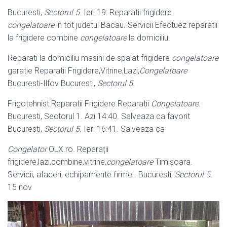
Bucuresti,
Sectorul 5
. Ieri 19: Reparatii frigidere
congelatoare
in tot judetul Bacau. Servicii Efectuez reparatii
la frigidere combine
congelatoare
la domiciliu.
Reparati la domiciliu masini de spalat frigidere
congelatoare
garatie Reparatii Frigidere,Vitrine,Lazi,
Congelatoare
Bucuresti-Ilfov Bucuresti,
Sectorul 5
.
Frigotehnist.Reparatii Frigidere.Reparatii
Congelatoare
.
Bucuresti, Sectorul 1. Azi 14:40. Salveaza ca favorit
Bucuresti,
Sectorul 5
. Ieri 16:41. Salveaza ca
Congelator
OLX.ro. Reparații
frigidere,lazi,combine,vitrine,
congelatoare
Timișoara.
Servicii, afaceri, echipamente firme . Bucuresti,
Sectorul 5
.
15 nov