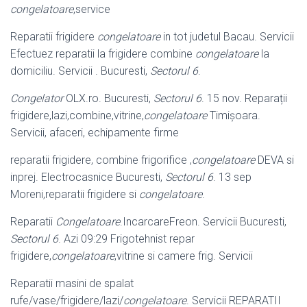
congelatoare
,
service
Reparatii frigidere
congelatoare
in tot judetul Bacau. Servicii
Efectuez reparatii la frigidere combine
congelatoare
la
domiciliu. Servicii . Bucuresti,
Sectorul 6
.
Congelator
OLX.ro. Bucuresti,
Sectorul 6
. 15 nov. Reparații
frigidere,lazi,
combine,vitrine,
congelatoare
Timișoara.
Servicii, afaceri, echipamente firme
reparatii frigidere, combine frigorifice ,
congelatoare
DEVA si
inprej. Electrocasnice Bucuresti,
Sectorul 6
. 13 sep
Moreni,reparatii frigidere si
congelatoare
.
Reparatii
Congelatoare
.IncarcareFreon. Servicii Bucuresti,
Sectorul 6
. Azi 09:
29 Frigotehnist repar
frigidere,
congelatoare
,vitrine si camere frig. Servicii
Reparatii masini de spalat
rufe/vase/frigidere/lazi/
congelatoare
. Servicii REPARATII