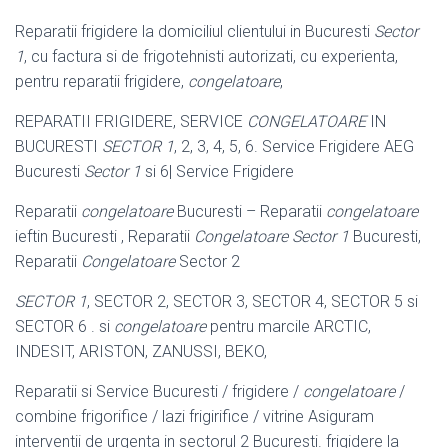
Reparatii frigidere la domiciliul clientului in Bucuresti
Sector
1
, cu factura si de frigotehnisti autorizati, cu experienta,
pentru reparatii frigidere,
congelatoare
,
REPARATII FRIGIDERE, SERVICE
CONGELATOARE
IN
BUCURESTI
SECTOR 1
, 2, 3, 4, 5, 6. Service Frigidere AEG
Bucuresti
Sector 1
si 6| Service Frigidere
Reparatii
congelatoare
Bucuresti – Reparatii
congelatoare
ieftin Bucuresti , Reparatii
Congelatoare Sector 1
Bucuresti,
Reparatii
Congelatoare
Sector 2
SECTOR 1
, SECTOR 2, SECTOR 3, SECTOR 4, SECTOR 5 si
SECTOR 6 . si
congelatoare
pentru marcile ARCTIC,
INDESIT, ARISTON, ZANUSSI, BEKO,
Reparatii si Service Bucuresti / frigidere /
congelatoare
/
combine frigorifice / lazi frigirifice / vitrine Asiguram
interventii de urgenta in sectorul 2 Bucuresti. frigidere la