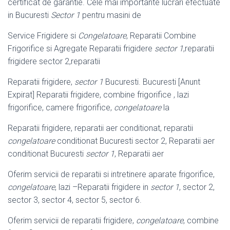
certificat de garantie. Cele mai importante lucrari efectuate
in Bucuresti
Sector 1
pentru masini de
Service Frigidere si
Congelatoare
, Reparatii Combine
Frigorifice si Agregate Reparatii frigidere
sector 1
,reparatii
frigidere sector 2,reparatii
Reparatii frigidere,
sector 1
Bucuresti. Bucuresti [Anunt
Expirat] Reparatii frigidere, combine frigorifice , lazi
frigorifice, camere frigorifice,
congelatoare
la
Reparatii frigidere, reparatii aer conditionat, reparatii
congelatoare
conditionat Bucuresti sector 2, Reparatii aer
conditionat Bucuresti
sector 1
, Reparatii aer
Oferim servicii de reparatii si intretinere aparate frigorifice,
congelatoare
, lazi –
Reparatii frigidere in
sector 1
, sector 2,
sector 3, sector 4, sector 5, sector 6.
Oferim servicii de reparatii frigidere,
congelatoare
, combine