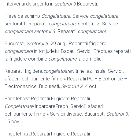
interventii de urgenta in
sectorul 3
Bucuresti.
Piese de schimb
Congelatoare
. Service
congelatoare
sectorul 1. Reparatii
congelatoare
sectorul 2. Service
congelatoare sectorul 3
. Reparatii
congelatoare
Bucuresti,
Sectorul 3
. 29 aug . Reparatii frigidere
congelatoare
in tot judetul Bacau. Servicii Efectuez reparatii
la frigidere combine
congelatoare
la domiciliu.
Reparatii frigidere,
congelatoare
,vitrine,lazi,insule. Servicii,
afaceri, echipamente firme » Reparatii PC – Electronice –
Electrocasnice. Bucuresti,
Sectorul 3
. 4 oct.
Frigotehnist.Reparatii Frigidere.Reparatii
Congelatoare
.IncarcareFreon. Servicii, afaceri,
echipamente firme » Servicii diverse. Bucuresti,
Sectorul 3
.
15 nov
Frigotehnist.Reparatii Frigidere.Reparatii