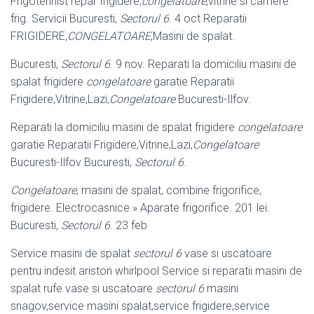
Frigotehnist repar frigidere,
congelatoare
,vitrine si camere
frig. Servicii Bucuresti,
Sectorul 6
. 4 oct Reparatii
FRIGIDERE,
CONGELATOARE
,Masini de spalat.
Bucuresti,
Sectorul 6
. 9 nov. Reparati la domiciliu masini de
spalat frigidere
congelatoare
garatie Reparatii
Frigidere,Vitrine,Lazi,
Congelatoare
Bucuresti-
Ilfov.
Reparati la domiciliu masini de spalat frigidere
congelatoare
garatie Reparatii Frigidere,Vitrine,Lazi,
Congelatoare
Bucuresti-Ilfov Bucuresti,
Sectorul 6
.
Congelatoare
, masini de spalat, combine frigorifice,
frigidere. Electrocasnice » Aparate frigorifice. 201 lei.
Bucuresti,
Sectorul 6
. 23 feb
Service masini de spalat
sectorul 6
vase si uscatoare
pentru indesit ariston whirlpool Service si reparatii masini de
spalat rufe vase si uscatoare
sectorul 6
masini
snagov,service masini spalat,service frigidere,service