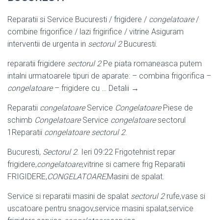
Reparatii si Service Bucuresti / frigidere /
congelatoare
/
combine frigorifice / lazi frigirifice / vitrine Asiguram
interventii de urgenta in
sectorul 2
Bucuresti.
reparatii frigidere
sectorul 2
Pe piata romaneasca putem
intalni urmatoarele tipuri de aparate: – combina frigorifica –
congelatoare
– frigidere cu … Detalii →
Reparatii
congelatoare
Service
Congelatoare
Piese de
schimb
Congelatoare
Service
congelatoare
sectorul
1Reparatii
congelatoare sectorul 2
.
Bucuresti,
Sectorul 2
. Ieri 09:22 Frigotehnist repar
frigidere,
congelatoare
,vitrine si camere frig Reparatii
FRIGIDERE,
CONGELATOARE
,Masini de spalat.
Service si reparatii masini de spalat
sectorul 2
rufe,vase si
uscatoare pentru snagov,service masini spalat,service