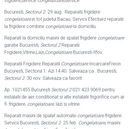
frigidere,service
congelatoare
,service
Bucuresti,
Sectorul 2
. 29 aug . Reparatii frigidere
congelatoare
in tot judetul Bacau. Servicii Efectuez reparatii
la frigidere combine
congelatoare
la domiciliu.
Reparati la domiciliu masini de spalat frigidere
congelatoare
garatie Bucuresti,
Sectorul 2
Reparatii
Frigidere,Vitrine,Lazi,
Congelatoare
Bucuresti-Ilfov.
Reparatii Frigidere.Reparatii
Congelatoare
.IncarcareFreon
Bucuresti, Sectorul 1. Azi 14:40. Salveaza ca . Bucuresti,
Sectorul 2
. 30 nov. Salveaza ca favorit
Ap. 1021455 Bucureşti
Sectorul 2
021 423 9069 pentru
instalatii de aer conditionat si alte instalatii frigorifice cum ar
fi :frigidere,
congelatoare
, lazi si vitrine.
Reparati masini de spalat automate
congelatoare
frigidere.
Servicii Bucuresti,
Sectorul 2
. 25 feb.
Congelatoare
, masini