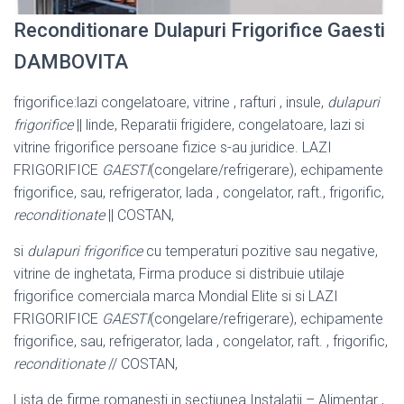
Reconditionare Dulapuri Frigorifice Gaesti
DAMBOVITA
frigorifice:lazi congelatoare, vitrine , rafturi , insule,
dulapuri
frigorifice
|| linde, Reparatii frigidere, congelatoare, lazi si
vitrine frigorifice persoane fizice s-au juridice. LAZI
FRIGORIFICE
GAESTI
(congelare/refrigerare), echipamente
frigorifice, sau, refrigerator, lada , congelator, raft., frigorific,
reconditionate
|| COSTAN,
si
dulapuri frigorifice
cu temperaturi pozitive sau negative,
vitrine de inghetata, Firma produce si distribuie utilaje
frigorifice comerciala marca Mondial Elite si si LAZI
FRIGORIFICE
GAESTI
(congelare/refrigerare), echipamente
frigorifice, sau, refrigerator, lada , congelator, raft. , frigorific,
reconditionate
// COSTAN,
Lista de firme romanesti in sectiunea Instalatii – Alimentar ,