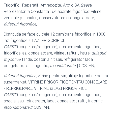
Frigorific , Reparatii , Antrepozite. Arctic SA
Gaesti
–
Reprezentanta Constanta . de aparate frigorifice: vitrine
verticale pt. bauturi, conservatoare si congelatoare,
dulapuri frigorifice
,
Distributia se face cu cele 12 camioane frigorifice in 1800
lazi frigorifice si LAZI FRIGORIFICE
GAESTI
(congelare/refrigerare), echipamente frigorifice,
frigorifice:lazi congelatoare, vitrine , rafturi , insule,
dulapuri
frigorifice
|| linde, costan a.h.t sau, refrigerator, lada ,
congelator, raft., frigorific,
reconditionate
|| COSTAN,
dulapuri frigorifice
, vitrine pentru vin, utilaje frigorifice pentru
supermarket. VITRINE FRIGORIFICE PENTRU CONGELARE
/ REFRIGERARE. VITRINE si LAZI FRIGORIFICE
GAESTI
(congelare/refrigerare), echipamente frigorifice,
special sau, refrigerator, lada , congelator, raft. , frigorific,
reconditionate
// COSTAN,