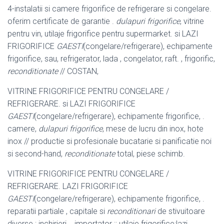
4-instalatii si camere frigorifice de refrigerare si congelare.
oferim certificate de garantie .
dulapuri frigorifice
, vitrine
pentru vin, utilaje frigorifice pentru supermarket. si LAZI
FRIGORIFICE
GAESTI
(congelare/refrigerare), echipamente
frigorifice, sau, refrigerator, lada , congelator, raft. , frigorific,
reconditionate
// COSTAN,
VITRINE FRIGORIFICE PENTRU CONGELARE /
REFRIGERARE. si LAZI FRIGORIFICE
GAESTI
(congelare/refrigerare), echipamente frigorifice, .
camere,
dulapuri frigorifice
, mese de lucru din inox, hote
inox // productie si profesionale bucatarie si panificatie noi
si second-hand,
reconditionate
total, piese schimb.
VITRINE FRIGORIFICE PENTRU CONGELARE /
REFRIGERARE. LAZI FRIGORIFICE
GAESTI
(congelare/refrigerare), echipamente frigorifice, .
reparatii partiale , capitale si
reconditionari
de stivuitoare
diverse ; inchirieri .. importator :: utilaje frigorifice:lazi