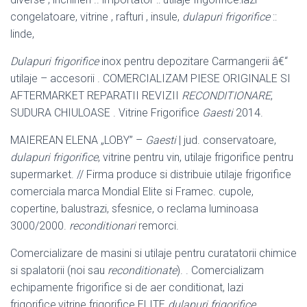
congelatoare, vitrine , rafturi , insule,
dulapuri frigorifice
::
linde,
Dulapuri frigorifice
inox pentru depozitare Carmangerii â€“
utilaje – accesorii . COMERCIALIZAM PIESE ORIGINALE SI
AFTERMARKET REPARATII REVIZII
RECONDITIONARE
,
SUDURA CHIULOASE . Vitrine Frigorifice
Gaesti
2014.
MAIEREAN ELENA „LOBY” –
Gaesti
| jud. conservatoare,
dulapuri frigorifice
, vitrine pentru vin, utilaje frigorifice pentru
supermarket. // Firma produce si distribuie utilaje frigorifice
comerciala marca Mondial Elite si Framec. cupole,
copertine, balustrazi, sfesnice, o reclama luminoasa
3000/2000.
reconditionari
remorci.
Comercializare de masini si utilaje pentru curatatorii chimice
si spalatorii (noi sau
reconditionate
). . Comercializam
echipamente frigorifice si de aer conditionat, lazi
frigorifice,vitrine frigorifice ELITE
dulapuri frigorifice