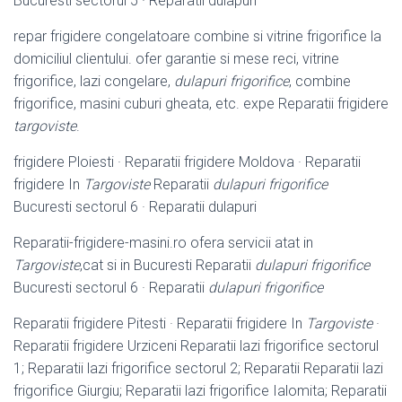
Bucuresti sectorul 5 · Reparatii dulapuri
repar frigidere congelatoare combine si vitrine frigorifice la
domiciliul clientului. ofer garantie si mese reci, vitrine
frigorifice, lazi congelare,
dulapuri frigorifice
, combine
frigorifice, masini cuburi gheata, etc. expe Reparatii frigidere
targoviste
.
frigidere Ploiesti · Reparatii frigidere Moldova · Reparatii
frigidere In
Targoviste
Reparatii
dulapuri frigorifice
Bucuresti sectorul 6 · Reparatii dulapuri
Reparatii-frigidere-masini.ro ofera servicii atat in
Targoviste
,cat si in Bucuresti Reparatii
dulapuri frigorifice
Bucuresti sectorul 6 · Reparatii
dulapuri frigorifice
Reparatii frigidere Pitesti · Reparatii frigidere In
Targoviste
·
Reparatii frigidere Urziceni Reparatii lazi frigorifice sectorul
1; Reparatii lazi frigorifice sectorul 2; Reparatii Reparatii lazi
frigorifice Giurgiu; Reparatii lazi frigorifice Ialomita; Reparatii