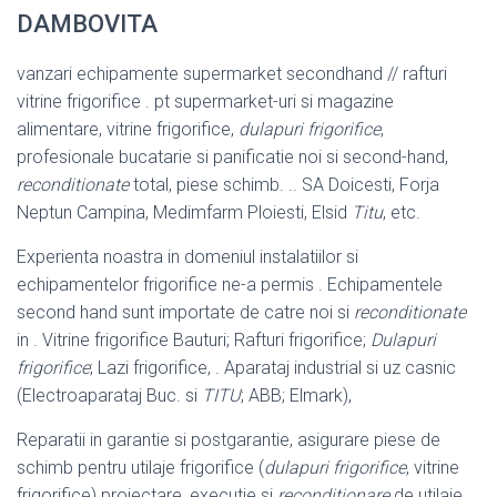
DAMBOVITA
vanzari echipamente supermarket secondhand // rafturi
vitrine frigorifice . pt supermarket-uri si magazine
alimentare, vitrine frigorifice,
dulapuri frigorifice
,
profesionale bucatarie si panificatie noi si second-hand,
reconditionate
total, piese schimb. .. SA Doicesti, Forja
Neptun Campina, Medimfarm Ploiesti, Elsid
Titu
, etc.
Experienta noastra in domeniul instalatiilor si
echipamentelor frigorifice ne-a permis . Echipamentele
second hand sunt importate de catre noi si
reconditionate
in . Vitrine frigorifice Bauturi; Rafturi frigorifice;
Dulapuri
frigorifice
; Lazi frigorifice, . Aparataj industrial si uz casnic
(Electroaparataj Buc. si
TITU
; ABB; Elmark),
Reparatii in garantie si postgarantie, asigurare piese de
schimb pentru utilaje frigorifice (
dulapuri frigorifice
, vitrine
frigorifice) proiectare, executie si
reconditionare
de utilaje,