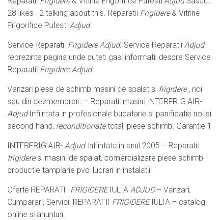
Reparatii
Frigidere
& Vitrine Frigorifice Pufesti
Adjud
Sascut.
28 likes · 2 talking about this. Reparatii
Frigidere
& Vitrine
Frigorifice Pufesti
Adjud
Service Reparatii
Frigidere Adjud
. Service Reparatii
Adjud
reprezinta pagina unde puteti gasi informatii despre Service
Reparatii
Frigidere Adjud
Vanzari piese de schimb masini de spalat si
frigidere
, noi
sau din dezmembrari. – Reparatii masini INTERFRIG AIR-
Adjud
Infiintata in profesionale bucatarie si panificatie noi si
second-hand,
reconditionate
total, piese schimb. Garantie 1
INTERFRIG AIR-
Adjud
Infiintata in anul 2005 – Reparatii
frigidere
si masini de spalat, comercializare piese schimb,
productie tamplarie pvc, lucrari in instalatii
Oferte REPARATII
FRIGIDERE
IULIA
ADJUD
– Vanzari,
Cumparari, Servicii REPARATII
FRIGIDERE
IULIA – catalog
online si anunturi.