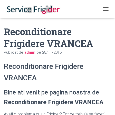
COMUT
Reconditionare
Frigidere VRANCEA
Publicat de
admin
pe
28/11/2016
Reconditionare Frigidere
VRANCEA
Bine ati venit pe pagina noastra de
Reconditionare Frigidere VRANCEA
Aveti o problema cu un Frigider? Tot ce trebuie sa faceti