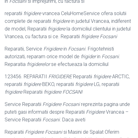
in
Focsani
si imprejurimi, cu factura si
reparatii
frigidere
vrancea CeluHomeService ofera solutii
complete de reparatii
frigidere
in judetul Vrancea, indiferent
de model, Reparatii
frigidere
la domiciliul clientului in judetul
Vrancea, cu factura si ce. Reparatii
frigidere Focsani
Reparatii, Service
Frigidere
in
Focsani
. Frigotehnisti
autorizati, reparam orice model de
frigider
in
Focsani
.
Reparatia
frigiderelor
se efectueaza la domiciliul
123456. REPARATII
FRIGIDERE
Reparatii
frigidere
ARCTIC,
reparatii
frigidere
BEKO, reparatii
frigidere
LG, reparatii
frigidere
Reparatii
frigidere FOCSANI
Service Reparatii
Frigidere Focsani
reprezinta pagina unde
puteti gasi informatii despre Reparatii
Frigidere
Vrancea –
Service Reparatii
Focsani
. Daca aveti
Reparatii
Frigidere Focsani
si Masini de Spalat Oferim