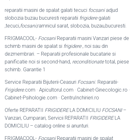
reparatii masini de spalat galati tecuci
focsani
adjud
slobozia buzau bucuresti reparatii
frigidere
galati
,tecuci,
focsani
,ramnicul sarat, slobozia, buzau,bucuresti.
FRIGMACOOL-
Focsani
Reparatii masini Vanzari piese de
schimb masini de spalat si
frigidere
, noi sau din
dezmembrari. – Reparatii profesionale bucatarie si
panificatie noi si second-hand,
reconditionate
total, piese
schimb. Garantie 1
Service Reparatii Bijuterii-Ceasuri
Focsani
. Reparatii-
Frigidere
.com · Apicultorul.com · Cabinet-Ginecologic.ro ·
Cabinet-Psihologie.com · CentruInchirieri.ro
Oferte REPARATII
FRIGIDERE
LA DOMICILIU
FOCSANI
–
Vanzari, Cumparari, Servicii REPARATII
FRIGIDERE
LA
DOMICILIU – catalog online si anunturi.
FRIGMACOOL-
Focsani
Reparatii masini de spalat