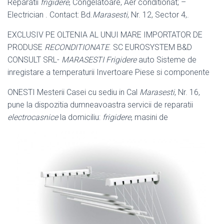
Reparatii
frigidere
, Congelatoare, Aer conditionat; –
Electrician . Contact: Bd.
Marasesti
, Nr. 12, Sector 4,.
EXCLUSIV PE OLTENIA AL UNUI MARE IMPORTATOR DE
PRODUSE
RECONDITIONATE
. SC EUROSYSTEM B&D
CONSULT SRL-
MARASESTI
Frigidere
auto Sisteme de
inregistare a temperaturii Invertoare Piese si componente
ONESTI Mesterii Casei cu sediu in Cal
Marasesti
, Nr. 16,
pune la dispozitia dumneavoastra servicii de reparatii
electrocasnice
la domiciliu:
frigidere
, masini de