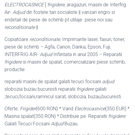
ELECTROCASNICE
[
frigidere
, aragazuri, masini de Interfrig
Air-
Adjud
din fostele tari socialiste || vanzari engro si
endetail de piese de schimb pt utilaje. piese noi sau
reconditionate
||
Copiatoare
reconditionate
, Imprimante laser, faxuri, toner,
piese de schimb – Agfa
, Canon, Danka, Epson, Fuji,
INTERFRIG AIR-
Adjud
Infiintata in anul 2005 – Reparatii
frigidere
si masini de spalat, comercializare piese schimb,
productie
reparatii masini de spalat galati tecuci focsani
adjud
slobozia buzau bucuresti reparatii
frigidere
galati
,tecuci,focsani,ramnicul sarat, slobozia, buzau,bucuresti.
Oferte:
Frigider
(600 RON) * Vand
Electrocasnice
(350 EUR) *
Masina spalat(350 RON) * Distribuie pe. Reparatii
frigidere
Galati Tecuci Focsani
Adjud
Buzau.