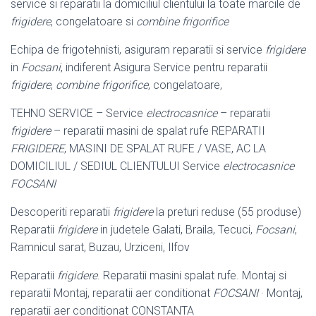
service si reparatii la domiciliul clientului la toate marcile de
frigidere
, congelatoare si
combine frigorifice
Echipa de frigotehnisti, asiguram reparatii si service
frigidere
in
Focsani
, indiferent Asigura Service pentru reparatii
frigidere
,
combine frigorifice
, congelatoare,
TEHNO SERVICE – Service
electrocasnice
– reparatii
frigidere
– reparatii masini de spalat rufe REPARATII
FRIGIDERE
, MASINI DE SPALAT RUFE / VASE, AC LA
DOMICILIUL / SEDIUL CLIENTULUI Service
electrocasnice
FOCSANI
Descoperiti reparatii
frigidere
la preturi reduse (55 produse)
Reparatii
frigidere
in judetele Galati, Braila, Tecuci,
Focsani
,
Ramnicul sarat, Buzau, Urziceni, Ilfov
Reparatii
frigidere
. Reparatii masini spalat rufe. Montaj si
reparatii Montaj, reparatii aer conditionat
FOCSANI
· Montaj,
reparatii aer conditionat CONSTANTA