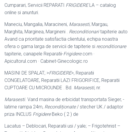
Cumparari, Servicii REPARATI
FRIGIDERE
LA – catalog
online si anunturi.
Maneciu, Mangalia, Maracineni,
Marasesti
, Margau,
Marghita, Marginea, Margineni .
Reconditionari
tapiterie auto
Avand ca prioritate satisfactia clientului, echipa noastra
ofera o gama larga de servicii de tapiterie si
reconditionare
tapiterie, canapele Reparatii-
Frigidere
.com ·
Apicultorul.com · Cabinet-Ginecologic.ro
MASINI DE SPALAT; >
FRIGIDERE
>, Reparatii
CONGELATOARE, Reparatii LAZI FRIGORIFICE, Reparatii
CUPTOARE CU MICROUNDE . Bd.
Marasesti
, nr.
Marasesti
. Vand masina de erbicidat transportata Sieger, -
latime rampa 24m,
Recondiționate
/ stecher UK / adaptor
priza INCLUS
Frigidere
Beko ( 2 ) de
Lacatus – Deblocari, Reparatii usi / yale; – Frigotehnist –