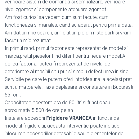
verificare sistem de comanda si semnalizare; verificare
nivel zgomot si componente atenuare zgomot
Am fost curiosi sa vedem cum sunt facute, cum
functioneaza si mai ales, cand au aparut pentru prima data.
Am dat un mic search, am citit un pic din niste carti si v-am
facut un mic rezumat.
In primul rand, primul factor este reprezentat de model si
marca,pretul pieselor fiind diferit pentru fiecare model.Al
doilea factor ar putea fi reprezentat de nivelul de
deteriorare al masinii sau pur si simplu defectiunea in sine.
Serviciile pe care le putem oferi intotdeauna la acelasi pret
sunt urmatoarele: Taxa deplasare si constatare in Bucuresti
55 ron .
Capacitatea acestora era de 80 litri si functionau
aproximativ 5.500 de ore pe an.
Instalare accesorii
Frigidere VRANCEA
in functie de
modelul frigiderului, aceasta interventie poate include
inlocuirea accesoriilor detasabile sau a elementelor de