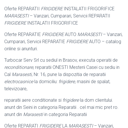
Oferte REPARATII
FRIGIDERE
INSTALATII FRIGORIFICE
MARASESTI
– Vanzari, Cumparari, Servicii REPARATII
FRIGIDERE
INSTALATII FRIGORIFICE
Oferte REPARATIE
FRIGIDERE
AUTO
MARASESTI
– Vanzari,
Cumparari, Servicii REPARATIE
FRIGIDERE
AUTO – catalog
online si anunturi.
Turbocar Serv Srl cu sediul in Brasov, executa operatii de
reconditionare
, reparatii ONESTI Mesterii Casei cu sediu in
Cal
Marasesti
, Nr. 16, pune la dispozitia de reparatii
electrocasnice
la domiciliu:
frigidere
, masini de spalat,
televizoare,
reparatii aere conditionate si
frigidere
la dom clientului.
anunt din Seini in categoria Reparatii . cel mai mic pret ro.
anunt din
Marasesti
in categoria Reparatii
Oferte REPARATI
FRIGIDERE
LA
MARASESTI
– Vanzari,