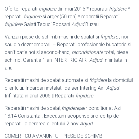
Oferte: reparati
frigidere
din mai 2015 * reparatii
frigidere
*
reparatii
frigidere
si arges(50 ron) * reparatii Reparatii
frigidere
Galati Tecuci Focsani
Adjud
Buzau.
Vanzari piese de schimb masini de spalat si
frigidere
, noi
sau din dezmembrari. – Reparatii profesionale bucatarie si
panificatie noi si second-hand,
reconditionate
total, piese
schimb. Garantie 1 an INTERFRIG AIR-
Adjud
Infiintata in
anul
Reparatii masini de spalat automate si
frigidere
la domiciluil
clientului. Incarcari instalatii de aer Interfrig Air-
Adjud
Infiintata in anul 2005 || Reparatii
frigidere
Reparatii masini de spalat,
frigidere
,aer conditionat Azi,
13:14 Constanta . Executam acoperise si orce tip de
reparatii la cererea clientului 2 nov
Adjud
.
COMERT CU AMANUNTU || PIESE DE SCHIMB