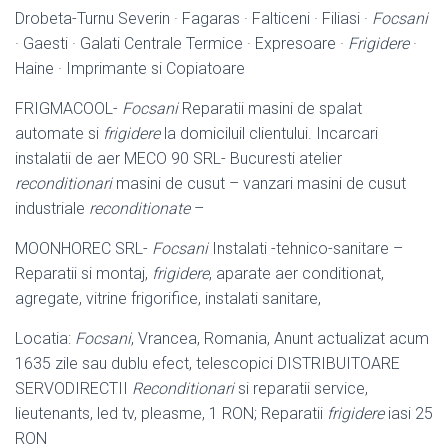
Drobeta-Turnu Severin · Fagaras · Falticeni · Filiasi ·
Focsani
· Gaesti · Galati Centrale Termice · Expresoare ·
Frigidere
·
Haine · Imprimante si Copiatoare
FRIGMACOOL-
Focsani
Reparatii masini de spalat
automate si
frigidere
la domiciluil clientului. Incarcari
instalatii de aer MECO 90 SRL- Bucuresti atelier
reconditionari
masini de cusut – vanzari masini de cusut
industriale
reconditionate
–
MOONHOREC SRL-
Focsani
Instalati -tehnico-sanitare –
Reparatii si montaj,
frigidere
, aparate aer conditionat,
agregate, vitrine frigorifice, instalati sanitare,
Locatia:
Focsani
, Vrancea, Romania, Anunt actualizat acum
1635 zile sau dublu efect, telescopici DISTRIBUITOARE
SERVODIRECTII
Reconditionari
si reparatii service,
lieutenants, led tv, pleasme, 1 RON; Reparatii
frigidere
iasi 25
RON