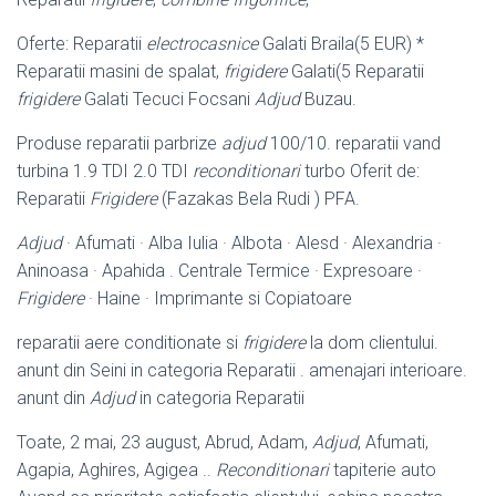
Oferte: Reparatii
electrocasnice
Galati Braila(5 EUR) *
Reparatii masini de spalat
,
frigidere
Galati(5 Reparatii
frigidere
Galati Tecuci Focsani
Adjud
Buzau.
Produse reparatii parbrize
adjud
100/10. reparatii vand
turbina 1.9 TDI 2.0 TDI
reconditionari
turbo Oferit de:
Reparatii
Frigidere
(Fazakas Bela Rudi ) PFA.
Adjud
· Afumati · Alba Iulia · Albota · Alesd · Alexandria ·
Aninoasa · Apahida . Centrale Termice · Expresoare ·
Frigidere
· Haine · Imprimante si Copiatoare
reparatii aere conditionate si
frigidere
la dom clientului.
anunt din Seini in categoria Reparatii . amenajari interioare.
anunt din
Adjud
in categoria Reparatii
Toate, 2 mai, 23 august, Abrud, Adam,
Adjud
, Afumati,
Agapia, Aghires, Agigea ..
Reconditionari
tapiterie auto