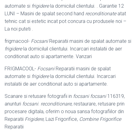
automate si
frigidere
la domiciluil clientului. . Garantie 12
LUNI – Masini de spalat second hand
reconditionate
atat
tehnic cat si estetic incat pot concura cu produsele noi –
La noi puteti .
frigmacool-
Focsani
Reparatii masini de spalat automate si
frigidere
la domiciluil clientului. Incarcari instalatii de aer
conditionat auto si apartamente. Vanzari
FRIGMACOOL-
Focsani
Reparatii masini de spalat
automate si
frigidere
la domiciluil clientului. Incarcari
instalatii de aer conditionat auto si apartamente.
Scanare si retusare fotografii in
focsani focsani
116319,
anunturi
focsani
.
reconditionare
, restaurare, retusare prin
procesare digitala, oferim o noua sansa fotografiilor din
Reparatii
Frigidere
, Lazi Frigorifice,
Combine Frigorifice
Reparatii