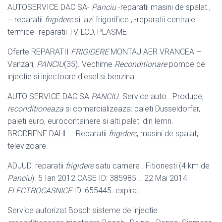
AUTOSERVICE DAC SA-
Panciu
-reparatii masini de spalat ,
– reparatii
frigidere
si lazi frigorifice , -reparatii centrale
termice -reparatii TV, LCD, PLASME
Oferte REPARATII
FRIGIDERE
MONTAJ AER VRANCEA –
Vanzari,
PANCIU
(
35). Vechime
Reconditionare
pompe de
injectie si injectoare diesel si benzina.
AUTO SERVICE DAC SA
PANCIU
. Service auto . Produce,
reconditioneaza
si comercializeaza: paleti Dusseldorfer,
paleti euro, eurocontainere si alti paleti din lemn.
BRODRENE DAHL .. Reparatii
frigidere
, masini de spalat,
televizoare.
ADJUD. reparatii
frigidere
satu camere . Fitionesti (4 km de
Panciu
). 5 Ian 2012 CASE ID: 385985 .. 22 Mai 2014
ELECTROCASNICE
ID: 655445. expirat.
Service autorizat Bosch sisteme de injectie