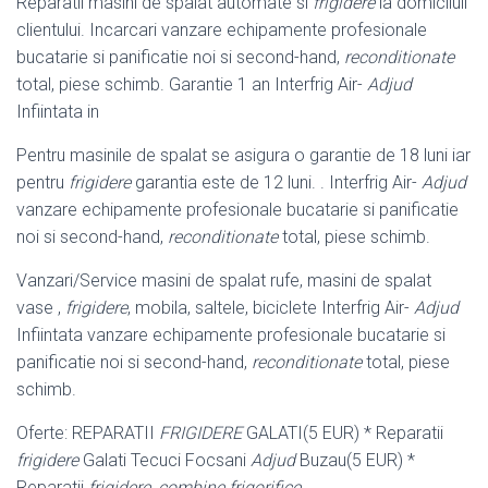
Reparatii masini de spalat automate si
frigidere
la domiciluil
clientului. Incarcari vanzare echipamente profesionale
bucatarie si panificatie noi si second-hand,
reconditionate
total, piese schimb. Garantie 1 an Interfrig Air-
Adjud
Infiintata in
Pentru masinile de spalat se asigura o garantie de 18 luni iar
pentru
frigidere
garantia este de 12 luni. . Interfrig Air-
Adjud
vanzare echipamente profesionale bucatarie si panificatie
noi si second-hand,
reconditionate
total, piese schimb.
Vanzari/Service masini de spalat rufe, masini de spalat
vase ,
frigidere
, mobila, saltele, biciclete Interfrig Air-
Adjud
Infiintata vanzare echipamente profesionale bucatarie si
panificatie noi si second-hand,
reconditionate
total, piese
schimb.
Oferte: REPARATII
FRIGIDERE
GALATI(5 EUR) * Reparatii
frigidere
Galati Tecuci Focsani
Adjud
Buzau(5 EUR) *
Reparatii
frigidere
,
combine frigorifice
,