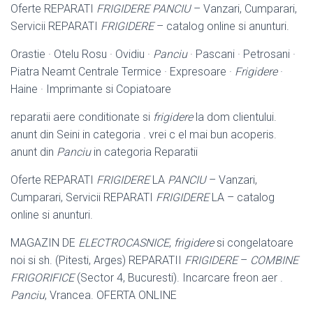
Oferte REPARATI
FRIGIDERE PANCIU
– Vanzari, Cumparari,
Servicii REPARATI
FRIGIDERE
– catalog online si anunturi.
Orastie · Otelu Rosu · Ovidiu ·
Panciu
· Pascani · Petrosani ·
Piatra Neamt Centrale Termice · Expresoare ·
Frigidere
·
Haine · Imprimante si Copiatoare
reparatii aere conditionate si
frigidere
la dom clientului.
anunt din Seini in categoria . vrei c el mai bun acoperis.
anunt din
Panciu
in categoria Reparatii
Oferte REPARATI
FRIGIDERE
LA
PANCIU
– Vanzari,
Cumparari, Servicii REPARATI
FRIGIDERE
LA – catalog
online si anunturi.
MAGAZIN DE
ELECTROCASNICE
,
frigidere
si congelatoare
noi si sh. (Pitesti, Arges) REPARATII
FRIGIDERE
–
COMBINE
FRIGORIFICE
(Sector 4, Bucuresti)
. Incarcare freon aer .
Panciu
, Vrancea. OFERTA ONLINE