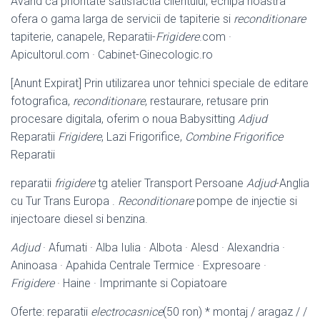
Avand ca prioritate satisfactia clientului, echipa noastra
ofera o gama larga de servicii de tapiterie si
reconditionare
tapiterie, canapele, Reparatii-
Frigidere
.com ·
Apicultorul.com · Cabinet-
Ginecologic.ro
[Anunt Expirat] Prin utilizarea unor tehnici speciale de editare
fotografica,
reconditionare
, restaurare, retusare prin
procesare digitala, oferim o noua Babysitting
Adjud
Reparatii
Frigidere
, Lazi Frigorifice,
Combine Frigorifice
Reparatii
reparatii
frigidere
tg atelier Transport Persoane
Adjud
-Anglia
cu Tur Trans Europa .
Reconditionare
pompe de injectie si
injectoare diesel si benzina.
Adjud
· Afumati · Alba Iulia · Albota · Alesd · Alexandria ·
Aninoasa · Apahida Centrale Termice · Expresoare ·
Frigidere
· Haine · Imprimante si Copiatoare
Oferte: reparatii
electrocasnice
(50 ron) * montaj / aragaz / /