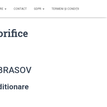
IRE
CONTACT
GDPR
TERMENI ȘI CONDIȚII
orifice
e BRASOV
itionare