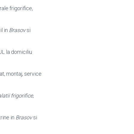
rale frigorifice,
il in
Brasov
si
UL la domiciliu
at, montaj, service
latii frigorifice
,
trine in
Brasov
si