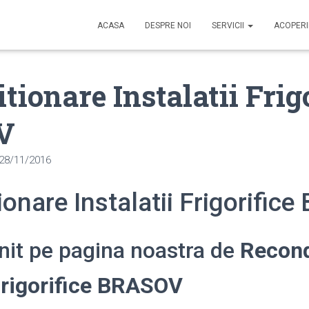
ACASA
DESPRE NOI
SERVICII
ACOPER
tionare Instalatii Frig
V
28/11/2016
onare Instalatii Frigorific
enit pe pagina noastra de
Recond
 Frigorifice BRASOV