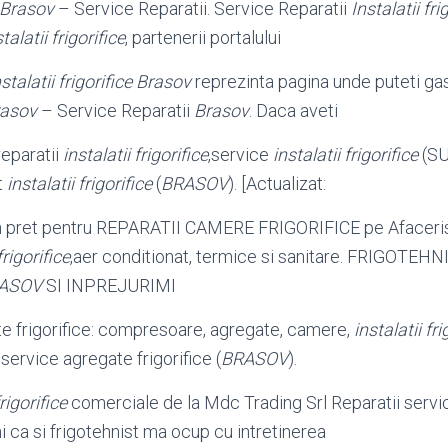
e Brasov
– Service Reparatii. Service Reparatii
Instalatii fri
talatii frigorifice
, partenerii portalului
nstalatii frigorifice Brasov
reprezinta pagina unde puteti gas
rasov
– Service Reparatii
Brasov
. Daca aveti
eparatii
instalatii frigorifice
,service
instalatii frigorifice
(
S
t
instalatii frigorifice
(
BRASOV
). [
Actualizat:
un pret pentru REPARATII CAMERE FRIGORIFICE pe Afaceris
frigorifice
,aer conditionat, termice si sanitare. FRIGOTEH
ASOV
SI INPREJURIMI
e frigorifice: compresoare, agregate, camere,
instalatii fri
,service agregate frigorifice (
BRASOV
).
frigorifice
comerciale de la Mdc Trading Srl Reparatii service 
mi ca si frigotehnist ma ocup cu intretinerea