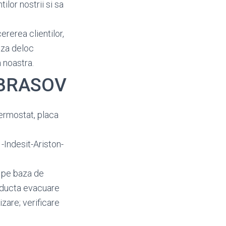
ilor nostrii si sa
ererea clientilor,
aza deloc
 noastra.
e BRASOV
termostat, placa
-Indesit-Ariston-
a pe baza de
onducta evacuare
zare; verificare