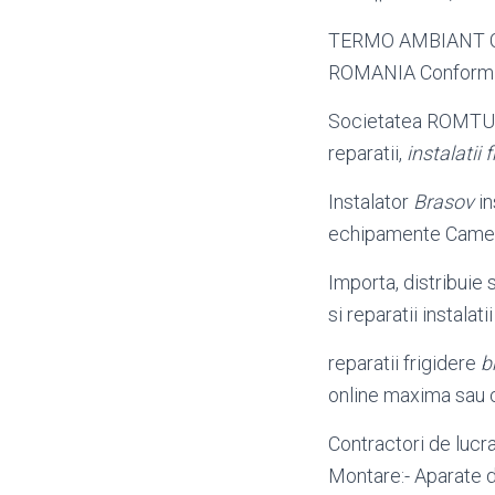
TERMO AMBIANT 
ROMANIA Conform N
Societatea ROMTURI
reparatii,
instalatii f
Instalator
Brasov
in
echipamente Camere
Importa, distribuie
si reparatii instalat
reparatii frigidere
b
online maxima sau c
Contractori de lucrar
Montare:- Aparate d