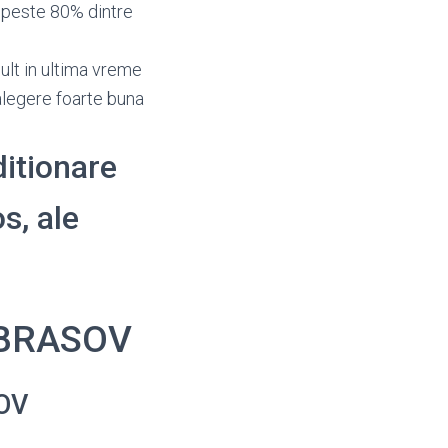
 peste 80% dintre
mult in ultima vreme
alegere foarte buna
ditionare
os, ale
e BRASOV
SOV