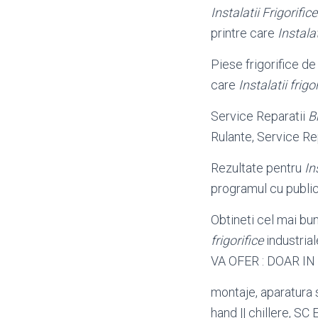
Instalatii Frigorifice
printre care
Instalat
Piese frigorifice d
care
Instalatii frigo
Service Reparatii
B
Rulante, Service Re
Rezultate pentru
In
programul cu public
Obtineti cel mai b
frigorifice
industria
VA OFER : DOAR IN
montaje, aparatura 
hand || chillere,