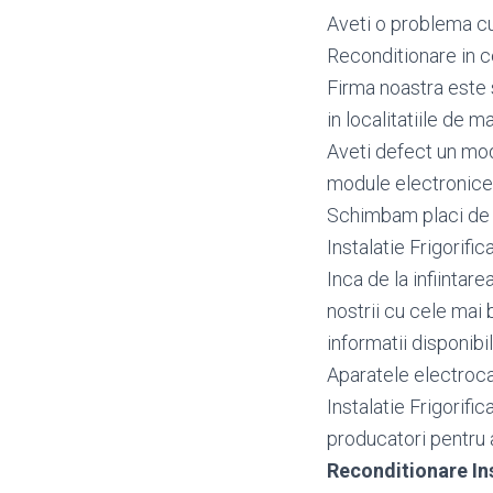
Aveti o problema cu 
Reconditionare in c
Firma noastra este s
in localitatiile de ma
Aveti defect un mo
module electronice p
Schimbam placi de ba
Instalatie Frigorific
Inca de la infiintar
nostrii cu cele mai 
informatii disponibi
Aparatele electrocas
Instalatie Frigorifi
producatori pentru a 
Reconditionare In