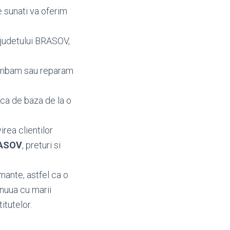
e sunati va oferim
a judetului BRASOV,
himbam sau reparam
aca de baza de la o
irea clientilor
BRASOV
, preturi si
mante, astfel ca o
inuua cu marii
itutelor.