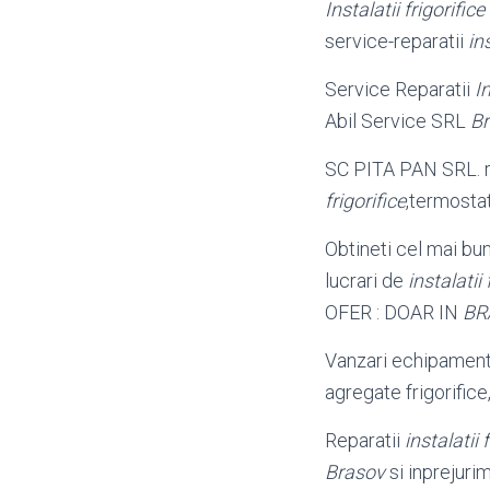
Instalatii frigorific
service-reparatii
ins
Service Reparatii
I
Abil Service SRL
B
SC PITA PAN SRL. r
frigorifice
,termosta
Obtineti cel mai b
lucrari de
instalatii 
OFER : DOAR IN
BR
Vanzari echipament
agregate frigorifice
Reparatii
instalatii 
Brasov
si inprejuri