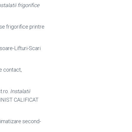
nstalatii frigorifice
se frigorifice printre
oare-Lifturi-Scari
de contact,
t.
ro.
Instalatii
TEHNIST CALIFICAT
limatizare second-