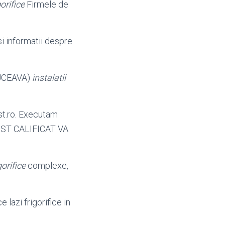
gorifice
Firmele de
i informatii despre
UCEAVA)
instalatii
t.
ro. Executam
NIST CALIFICAT VA
gorifice
complexe,
lazi frigorifice in