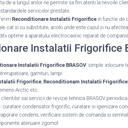
 de-a lungul anilor ne permite sa fim atenti la nevoile client
standardele serviciilor prestate.
ferim
Reconditionare Instalatii Frigorifice
in functie de c
ale cat si cu substitute, acolo unde este cazul si nu afecte
ditii optime a aparatului electrocasnic reparat de compania
onare Instalatii Frigorific
ionare Instalatii Frigorifice BRASOV
: simple: inlocuire 
trerupatoare, garnituri, lampi
talatii Frigorifice
,
Reconditionam Instalatii Frigorifice
emens-Arctic etc..
 clientilor sai servicii de revizie tehnica BRASOV periodic
: curatare condensator frigorific; curatare si igienizare c
vaporare condens; verificare sistem de comanda si semnali
omponente atenuare zgomot