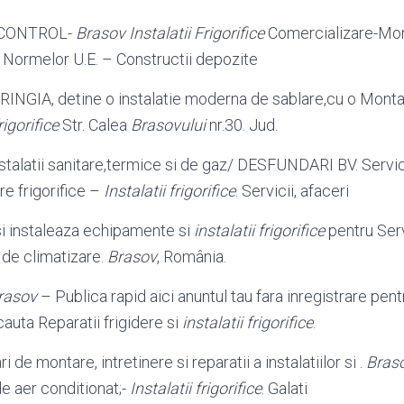
CONTROL-
Brasov Instalatii Frigorifice
Comercializare-Mo
ormelor U.E. – Constructii depozite
NGIA, detine o instalatie moderna de sablare,cu o Monta
rigorifice
Str. Calea
Brasovului
nr.30. Jud.
stalatii sanitare,termice si de gaz/ DESFUNDARI BV. Servicii
 frigorifice –
Instalatii frigorifice
. Servicii, afaceri
 si instaleaza echipamente si
instalatii frigorifice
pentru Serv
ii de climatizare.
Brasov
, România.
rasov
– Publica rapid aici anuntul tau fara inregistrare pentr
auta Reparatii frigidere si
instalatii frigorifice
.
i de montare, intretinere si reparatii a instalatiilor si .
Bras
e aer conditionat;-
Instalatii frigorifice
. Galati