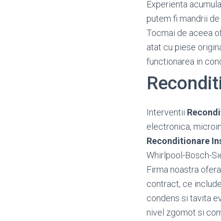
Experienta acumulata
putem fi mandrii de 
Tocmai de aceea o
atat cu piese origin
functionarea in con
Reconditi
Interventii
Recondit
electronica, microin
Reconditionare Ins
Whirlpool-Bosch-Si
Firma noastra ofera
contract, ce include
condens si tavita e
nivel zgomot si c