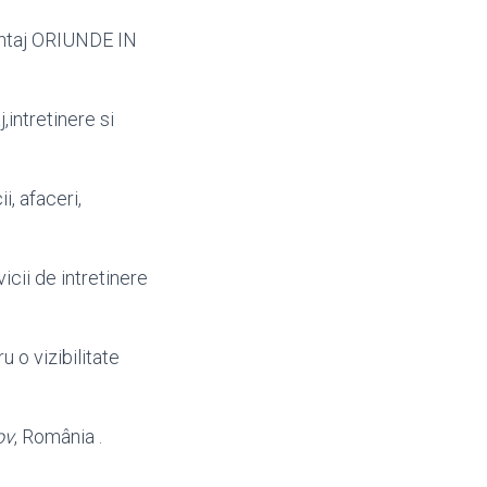
ntaj ORIUNDE IN
j
,intretinere si
, afaceri,
icii de intretinere
u o vizibilitate
ov
, România .