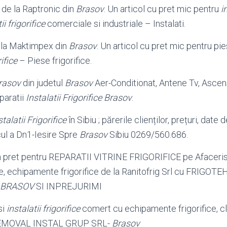
de la Raptronic din
Brasov
. Un articol cu pret mic pentru
i
ii frigorifice
comerciale si industriale – Instalati.
e la Maktimpex din
Brasov
. Un articol cu pret mic pentru pie
rifice
– Piese frigorifice.
rasov
din judetul
Brasov
Aer-Conditionat, Antene Tv, Ascens
paratii
Instalatii Frigorifice Brasov
.
stalatii Frigorifice
în Sibiu ; părerile clienților, prețuri, date 
ul a Dn1-Iesire Spre
Brasov
Sibiu 0269/560.686.
un pret pentru REPARATII VITRINE FRIGORIFICE pe Afaceris
le, echipamente frigorifice de la Ranitofrig Srl cu FRIGO
BRASOV
SI INPREJURIMI
si
instalatii frigorifice
comert cu echipamente frigorifice, c
 SC EMOVAL INSTAL GRUP SRL-
Brasov