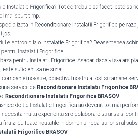
o Instalatie Frigorifica? Tot ce trebuie sa faceti este sa n
el mai scurt timp.
pecializata in Reconditionare Instalatii Frigorifice pe raz
i jos.
dul electronic la o Instalatie Frigorifica? Deasemenea sc
entru Instalatii Frigorifice
za pentru Instalatii Frigorifice. Asadar, daca vi s-a ars pl
a, este suficient sa ne sunati.
ea companiei noastre, obiectivul nostru a fost si ramane serv
bune servicii de
Reconditionare Instalatii Frigorifice 
le.
Reconditionare Instalatii Frigorifice BRASOV
nice de tip Instalatie Frigorifica au devenit tot mai perfor
ca necesita multa experienta si o colaborare stransa si cont
fi la zi cu toate noutatile in domeniul reparatiilor si al subst
stalatii Frigorifice BRASOV