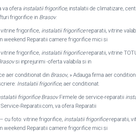
a va ofera
instalatii frigorifice
, instalatii de climatizare, cent
fturi frigorifice in
Brasov
.
: vitrine frigorifice,
instalatii frigorifice
reparatii, vitrine valab
i in weekend Reparatii camere frigorifice mici si
: vitrine frigorifice,
instalatii frigorifice
reparatii, vitrine TOT
Brasov
si inprejurimi -oferta valabila si in
ce aer conditionat din
Brasov
, » Adauga firma aer condition
scriere:
Instalatii frigorifice
, aer conditionat.
nstalatii frigorifice Brasov
Firmele de service-reparatii
insta
i Service-Reparatii.com, va ofera Reparatii
– cu foto: vitrine frigorifice,
instalatii frigorifice
reparatii, vi
i in weekend Reparatii camere frigorifice mici si