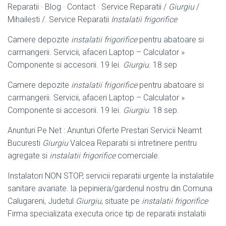
Reparatii · Blog · Contact · Service Reparatii /
Giurgiu
/
Mihailesti /. Service Reparatii
Instalatii frigorifice
Camere depozite
instalatii frigorifice
pentru abatoare si
carmangerii. Servicii, afaceri Laptop – Calculator »
Componente si accesorii. 19 lei.
Giurgiu
. 18 sep
Camere depozite
instalatii frigorifice
pentru abatoare si
carmangerii. Servicii, afaceri Laptop – Calculator »
Componente si accesorii. 19 lei.
Giurgiu
. 18 sep.
Anunturi Pe Net : Anunturi Oferte Prestari Servicii Neamt
Bucuresti
Giurgiu
Valcea Reparatii si intretinere pentru
agregate si
instalatii frigorifice
comerciale
.
Instalatori NON STOP, servicii reparatii urgente la instalatiile
sanitare avariate. la pepiniera/gardenul nostru din Comuna
Calugareni, Judetul
Giurgiu
, situate pe
instalatii frigorifice
Firma specializata executa orice tip de reparatii instalatii