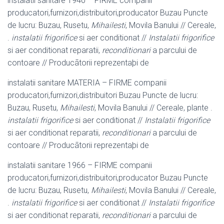
instalatii sanitare 1940 – FIRME companii
producatori,furnizori,distribuitori,
producator Buzau Puncte
de lucru: Buzau, Rusetu,
Mihailesti
, Movila Banului // Cereale,
.
instalatii frigorifice
si aer conditionat //
Instalatii frigorifice
si aer conditionat reparatii,
reconditionari
a parcului de
contoare // Producãtorii reprezentaþi de
instalatii sanitare MATERIA – FIRME companii
producatori,furnizori,distribuitori Buzau Puncte de lucru:
Buzau, Rusetu,
Mihailesti
, Movila Banului // Cereale, plante .
instalatii frigorifice
si aer conditionat //
Instalatii frigorifice
si aer conditionat reparatii,
reconditionari
a parcului de
contoare // Producãtorii reprezentaþi de
instalatii sanitare 1966 – FIRME companii
producatori,furnizori,distribuitori,
producator Buzau Puncte
de lucru: Buzau, Rusetu,
Mihailesti
, Movila Banului // Cereale,
.
instalatii frigorifice
si aer conditionat //
Instalatii frigorifice
si aer conditionat reparatii,
reconditionari
a parcului de