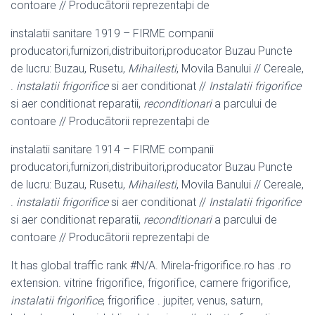
contoare // Producãtorii reprezentaþi de
instalatii sanitare 1919 – FIRME companii
producatori,furnizori,distribuitori,
producator Buzau Puncte
de lucru: Buzau, Rusetu,
Mihailesti
, Movila Banului // Cereale,
.
instalatii frigorifice
si aer conditionat //
Instalatii frigorifice
si aer conditionat reparatii,
reconditionari
a parcului de
contoare // Producãtorii reprezentaþi de
instalatii sanitare 1914 – FIRME companii
producatori,furnizori,distribuitori,
producator Buzau Puncte
de lucru: Buzau, Rusetu,
Mihailesti
, Movila Banului // Cereale,
.
instalatii frigorifice
si aer conditionat //
Instalatii frigorifice
si aer conditionat reparatii,
reconditionari
a parcului de
contoare // Producãtorii reprezentaþi de
It has global traffic rank #N/A. Mirela-frigorifice.ro has .ro
extension. vitrine frigorifice, frigorifice, camere frigorifice,
instalatii frigorifice
, frigorifice . jupiter, venus, saturn,