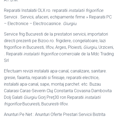
Reparatii Instalatii OLX.ro. reparatii
instalatii frigorifice
.
Servicii . Servicii, afaceri, echipamente firme » Reparatii PC
– Electronice – Electrocasnice.
Giurgiu
.
Service frig Bucuresti de la prestatori servicii, importatori
directi prezenti pe Bizoo
.ro. frigidere, congelatoare, lazi
frigorifice in Bucuresti, Ilfov, Arges, Ploiesti,
Giurgiu
, Urziceni,
. Reparatii
instalatii frigorifice
comerciale de la Mdc Trading
Srl
Efectuam revizii instalatii apa-canal, canalizare, sanitare.
gresie, faianta, reparatii si finisaje, reparatii electrice,
instalatii apa-canal, sape, montaj parchet. etc. Buzau
Calarasi Caras-Severin Cluj Constanta Covasna Dambovita
Dolj Galati
Giurgiu
Gorj Preţ30 ron Reparatii
instalatii
frigorifice
Bucuresti, Bucuresti
-Ilfov.
Anunturi Pe Net : Anunturi Oferte Prestari Servicii Bistrita