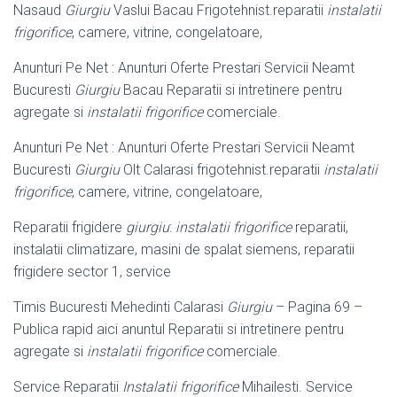
Nasaud
Giurgiu
Vaslui Bacau Frigotehnist.reparatii
instalatii
frigorifice
, camere, vitrine, congelatoare,
Anunturi Pe Net : Anunturi Oferte Prestari Servicii Neamt
Bucuresti
Giurgiu
Bacau Reparatii si intretinere pentru
agregate si
instalatii frigorifice
comerciale.
Anunturi Pe Net : Anunturi Oferte Prestari Servicii Neamt
Bucuresti
Giurgiu
Olt Calarasi frigotehnist.reparatii
instalatii
frigorifice
, camere, vitrine, congelatoare,
Reparatii frigidere
giurgiu
:
instalatii frigorifice
reparatii,
instalatii climatizare, masini de spalat siemens, reparatii
frigidere sector 1, service
Timis Bucuresti Mehedinti Calarasi
Giurgiu
– Pagina 69 –
Publica rapid aici anuntul Reparatii si intretinere pentru
agregate si
instalatii frigorifice
comerciale.
Service Reparatii
Instalatii frigorifice
Mihailesti. Service