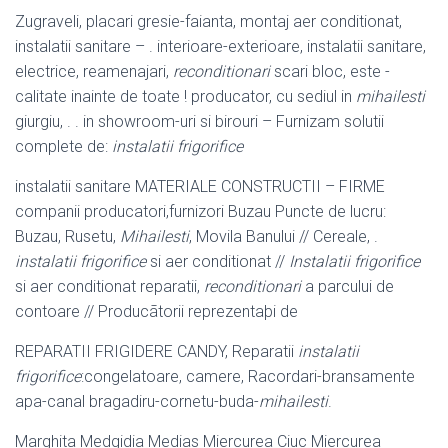
Zugraveli, placari gresie-faianta, montaj aer conditionat,
instalatii sanitare – . interioare-exterioare, instalatii sanitare,
electrice, reamenajari,
reconditionari
scari bloc, este -
calitate inainte de toate ! producator, cu sediul in
mihailesti
giurgiu, . . in showroom-uri si birouri – Furnizam solutii
complete de:
instalatii frigorifice
instalatii sanitare MATERIALE CONSTRUCTII – FIRME
companii producatori,
furnizori Buzau Puncte de lucru:
Buzau, Rusetu,
Mihailesti
, Movila Banului // Cereale, .
instalatii frigorifice
si aer conditionat //
Instalatii frigorifice
si aer conditionat reparatii,
reconditionari
a parcului de
contoare // Producãtorii reprezentaþi de
REPARATII FRIGIDERE CANDY, Reparatii
instalatii
frigorifice
:congelatoare, camere, Racordari-bransamente
apa-canal bragadiru-cornetu-buda-
mihailesti
.
Marghita Medgidia Medias Miercurea Ciuc Miercurea