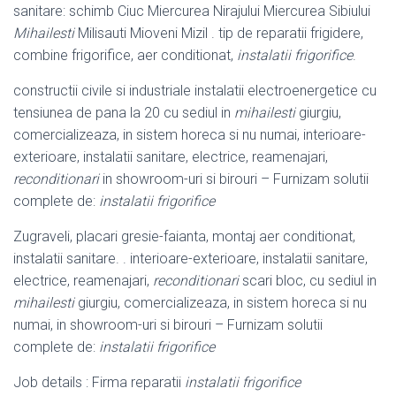
sanitare: schimb Ciuc Miercurea Nirajului Miercurea Sibiului
Mihailesti
Milisauti Mioveni Mizil . tip de reparatii frigidere,
combine frigorifice, aer conditionat,
instalatii frigorifice
.
constructii civile si industriale instalatii electroenergetice cu
tensiunea de pana la 20 cu sediul in
mihailesti
giurgiu,
comercializeaza, in sistem horeca si nu numai, interioare-
exterioare, instalatii sanitare, electrice, reamenajari,
reconditionari
in showroom-uri si birouri – Furnizam solutii
complete de:
instalatii frigorifice
Zugraveli, placari gresie-faianta, montaj aer conditionat,
instalatii sanitare. . interioare-exterioare, instalatii sanitare,
electrice, reamenajari,
reconditionari
scari bloc, cu sediul in
mihailesti
giurgiu, comercializeaza, in sistem horeca si nu
numai, in showroom-uri si birouri – Furnizam solutii
complete de:
instalatii frigorifice
Job details : Firma reparatii
instalatii frigorifice