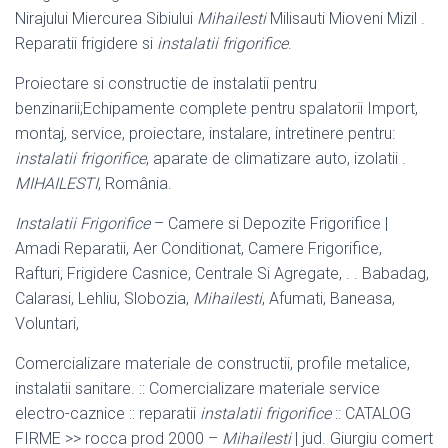
Nirajului Miercurea Sibiului
Mihailesti
Milisauti Mioveni Mizil .
Reparatii frigidere si
instalatii frigorifice
.
Proiectare si constructie de instalatii pentru
benzinarii;Echipamente complete pentru spalatorii Import,
montaj, service, proiectare, instalare, intretinere pentru
:
instalatii frigorifice
, aparate de climatizare auto, izolatii .
MIHAILESTI
, România.
Instalatii Frigorifice
– Camere si Depozite Frigorifice |
Amadi Reparatii, Aer Conditionat, Camere Frigorifice,
Rafturi, Frigidere Casnice, Centrale Si Agregate, . . Babadag,
Calarasi, Lehliu, Slobozia,
Mihailesti
, Afumati, Baneasa,
Voluntari,
Comercializare materiale de constructii, profile metalice,
instalatii sanitare. :: Comercializare materiale service
electro-caznice :: reparatii
instalatii frigorifice
:: CATALOG
FIRME >> rocca prod 2000 –
Mihailesti
| jud. Giurgiu comert