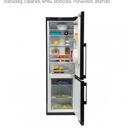
babadag, calarasi, lehliu, slobozia,
mihailesti
, afumati,