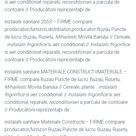
si aer conditionat reparatii,
reconditionari
a parcului de
contoare // Producãtorii reprezentaþi de
instalatii sanitare 2053 – FIRME companii
producatori,furnizori,distribuitori,
producator Buzau Puncte
de lucru: Buzau, Rusetu,
Mihailesti
, Movila Banului // Cereale,
.
instalatii frigorifice
si aer conditionat //
Instalatii frigorifice
si aer conditionat reparatii,
reconditionari
a parcului de
contoare // Producãtorii reprezentaþi de
instalatii sanitare MATERIALE CONSTRUCTIIMATERIALE –
FIRME companii Buzau Puncte de lucru: Buzau, Rusetu,
Mihailesti
, Movila Banului // Cereale, plante .
instalatii
frigorifice
si aer conditionat //
Instalatii frigorifice
si aer
conditionat reparatii,
reconditionari
a parcului de contoare
// Producãtorii reprezentaþi de
instalatii sanitare Materiale Constructii – FIRME companii
producatori,furnizori Buzau Puncte de lucru: Buzau, Rusetu,