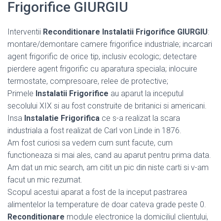
Frigorifice GIURGIU
Interventii
Reconditionare Instalatii Frigorifice GIURGIU
:
montare/demontare camere frigorifice industriale; incarcari
agent frigorific de orice tip, inclusiv ecologic; detectare
pierdere agent frigorific cu aparatura speciala; inlocuire
termostate, compresoare, relee de protective;
Primele
Instalatii Frigorifice
au aparut la inceputul
secolului XIX si au fost construite de britanici si americani.
Insa
Instalatie Frigorifica
ce s-a realizat la scara
industriala a fost realizat de Carl von Linde in 1876.
Am fost curiosi sa vedem cum sunt facute, cum
functioneaza si mai ales, cand au aparut pentru prima data.
Am dat un mic search, am citit un pic din niste carti si v-am
facut un mic rezumat.
Scopul acestui aparat a fost de la inceput pastrarea
alimentelor la temperature de doar cateva grade peste 0.
Reconditionare
module electronice la domiciliul clientului,