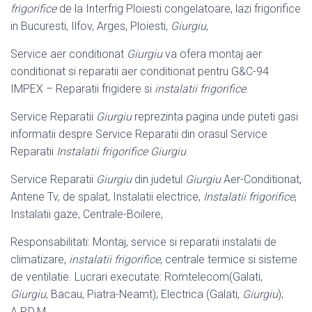
frigorifice
de la Interfrig Ploiesti congelatoare, lazi frigorifice
in Bucuresti, Ilfov, Arges, Ploiesti,
Giurgiu
,
Service aer conditionat
Giurgiu
va ofera montaj aer
conditionat si reparatii aer conditionat pentru G&C-94
IMPEX – Reparatii frigidere si
instalatii frigorifice
.
Service Reparatii
Giurgiu
reprezinta pagina unde puteti gasi
informatii despre Service Reparatii din orasul Service
Reparatii
Instalatii frigorifice Giurgiu
.
Service Reparatii
Giurgiu
din judetul
Giurgiu
Aer-Conditionat,
Antene Tv, de spalat, Instalatii electrice,
Instalatii frigorifice
,
Instalatii gaze, Centrale-Boilere,
Responsabilitati: Montaj, service si reparatii instalatii de
climatizare,
instalatii frigorifice
, centrale termice si sisteme
de ventilatie. Lucrari executate: Romtelecom(Galati,
Giurgiu
, Bacau, Piatra-Neamt); Electrica (Galati,
Giurgiu
);
A.P.D.M.