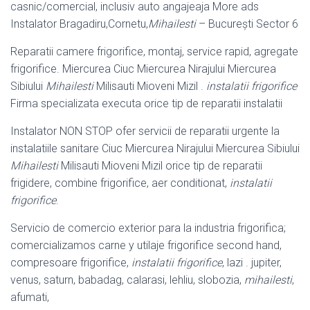
casnic/comercial, inclusiv auto angajeaja More ads
Instalator Bragadiru,Cornetu,
Mihailesti
– București Sector 6
Reparatii camere frigorifice, montaj, service rapid, agregate
frigorifice. Miercurea Ciuc Miercurea Nirajului Miercurea
Sibiului
Mihailesti
Milisauti Mioveni Mizil .
instalatii frigorifice
Firma specializata executa orice tip de reparatii instalatii
Instalator NON STOP ofer servicii de reparatii urgente la
instalatiile sanitare Ciuc Miercurea Nirajului Miercurea Sibiului
Mihailesti
Milisauti Mioveni Mizil orice tip de reparatii
frigidere, combine frigorifice, aer conditionat,
instalatii
frigorifice
.
Servicio de comercio exterior para la industria frigorifica;
comercializamos carne y utilaje frigorifice second hand,
compresoare frigorifice,
instalatii frigorifice
, lazi . jupiter,
venus, saturn, babadag, calarasi, lehliu, slobozia,
mihailesti
,
afumati,