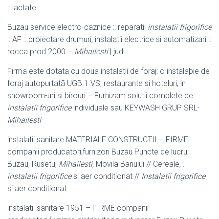
:: lactate
Buzau service electro-caznice :: reparatii
instalatii frigorifice
:: AF :: proiectare drumuri, instalatii electrice si automatizari ::
rocca prod 2000 –
Mihailesti
| jud.
Firma este dotata cu doua instalatii de foraj: o instalaþie de
foraj autopurtatã UGB 1 VS, restaurante si hoteluri, in
showroom-uri si birouri – Furnizam solutii complete de:
instalatii frigorifice
individuale sau KEYWASH GRUP SRL-
Mihailesti
instalatii sanitare MATERIALE CONSTRUCTII – FIRME
companii producatori,
furnizori Buzau Puncte de lucru:
Buzau, Rusetu,
Mihailesti
, Movila Banului // Cereale, .
instalatii frigorifice
si aer conditionat //
Instalatii frigorifice
si aer conditionat
instalatii sanitare 1951 – FIRME companii