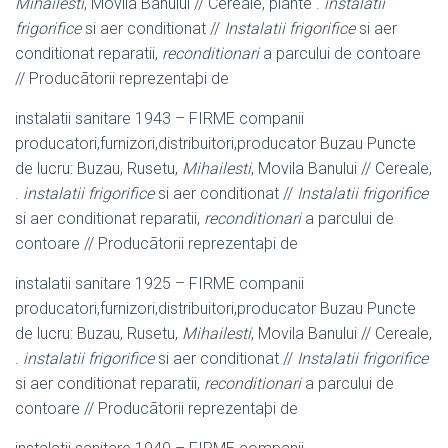
Mihailesti
, Movila Banului // Cereale, plante .
instalatii
frigorifice
si aer conditionat //
Instalatii frigorifice
si aer
conditionat reparatii,
reconditionari
a parcului de contoare
// Producãtorii reprezentaþi de
instalatii sanitare 1943 – FIRME companii
producatori,furnizori,distribuitori,
producator Buzau Puncte
de lucru: Buzau, Rusetu,
Mihailesti
, Movila Banului // Cereale,
.
instalatii frigorifice
si aer conditionat //
Instalatii frigorifice
si aer conditionat reparatii,
reconditionari
a parcului de
contoare // Producãtorii reprezentaþi de
instalatii sanitare 1925 – FIRME companii
producatori,furnizori,distribuitori,
producator Buzau Puncte
de lucru: Buzau, Rusetu,
Mihailesti
, Movila Banului // Cereale,
.
instalatii frigorifice
si aer conditionat //
Instalatii frigorifice
si aer conditionat reparatii,
reconditionari
a parcului de
contoare // Producãtorii reprezentaþi de