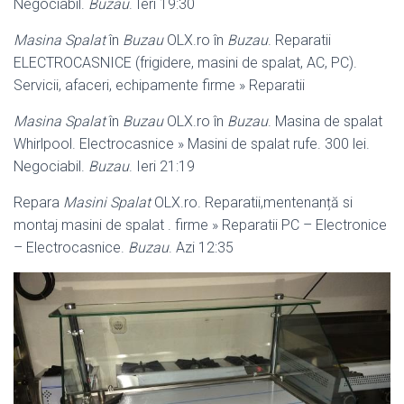
Negociabil.
Buzau
. Ieri 19:30
Masina Spalat
în
Buzau
OLX.ro în
Buzau
. Reparatii
ELECTROCASNICE (
frigidere, masini de spalat, AC, PC).
Servicii, afaceri, echipamente firme » Reparatii
Masina Spalat
în
Buzau
OLX.ro în
Buzau
. Masina de spalat
Whirlpool. Electrocasnice » Masini de spalat rufe. 300 lei.
Negociabil.
Buzau
. Ieri 21:19
Repara
Masini Spalat
OLX.ro. Reparatii,mentenanță si
montaj masini de spalat . firme » Reparatii PC – Electronice
– Electrocasnice.
Buzau
. Azi 12:35