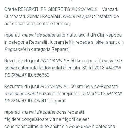
Oferte REPARATII FRIGIDERE TG
POGOANELE
– Vanzari,
Cumparari, Servicii Reparatii
masini de spalat
, instalatii de
aer conditionat, centrale termice,
reparatii
masini de spalat
automate. anunt din Cluj-Napoca
in categoria Reparatii . lucram ieftin repede si bine. anunt din
Pogoanele
in categoria Reparatii
Rezultate din jurul
POGOANELE
± 50 km reparatii
masini de
spalat
automate la domiciliul clientului. 30 Iul 2013
MASINI
DE SPALAT
ID: 586352.
Rezultate din jurul
POGOANELE
± 50 km Service-Reparatii
masini de spalat
Buzau si imprejurimi. 15 Mai 2012
MASINI
DE SPALAT
ID: 435411. expirat.
reparatii
masini de spalat
ocna reparatii
frigidere,congelatoare,vitrine frigorifice
,aer
conditionat,clime auto anunt din
Pogoanele
in categoria