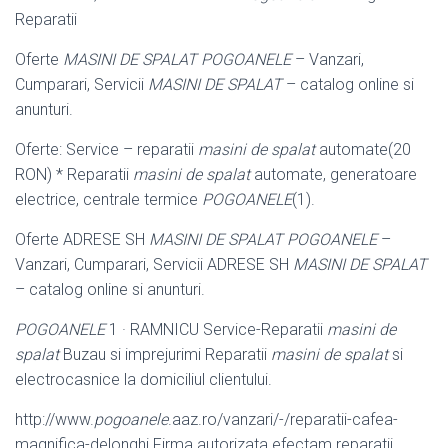
Reparatii
Oferte
MASINI DE SPALAT POGOANELE
– Vanzari,
Cumparari, Servicii
MASINI DE SPALAT
– catalog online si
anunturi.
Oferte: Service – reparatii
masini de spalat
automate(20
RON) * Reparatii
masini de spalat
automate, generatoare
electrice, centrale termice
POGOANELE
(1).
Oferte ADRESE SH
MASINI DE SPALAT POGOANELE
–
Vanzari, Cumparari, Servicii ADRESE SH
MASINI DE SPALAT
– catalog online si anunturi.
POGOANELE
1 · RAMNICU Service-Reparatii
masini de
spalat
Buzau si imprejurimi Reparatii
masini de spalat
si
electrocasnice la domiciliul clientului.
http://www.
pogoanele
.aaz.ro/vanzari/-/reparatii-cafea-
magnifica-delonghi Firma autorizata efectam reparatii