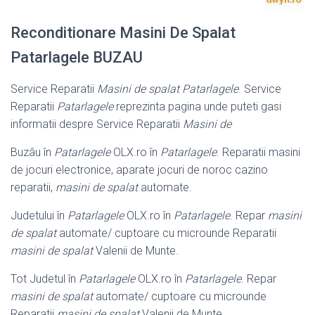
Reconditionare Masini De Spalat
Patarlagele BUZAU
Service Reparatii
Masini de spalat Patarlagele
. Service
Reparatii
Patarlagele
reprezinta pagina unde puteti gasi
informatii despre Service Reparatii
Masini de
Buzâu în
Patarlagele
OLX.ro în
Patarlagele
. Reparatii masini
de jocuri electronice, aparate jocuri de noroc cazino
reparatii,
masini de spalat
automate
.
Judetului în
Patarlagele
OLX.ro în
Patarlagele
. Repar
masini
de spalat
automate/ cuptoare cu microunde Reparatii
masini de spalat
Valenii de Munte.
Tot Judetul în
Patarlagele
OLX.ro în
Patarlagele
. Repar
masini de spalat
automate/ cuptoare cu microunde
Reparatii
masini de spalat
Valenii de Munte.