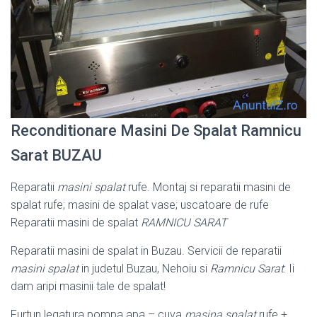
Reconditionare Masini De Spalat Ramnicu
Sarat BUZAU
Reparatii
masini spalat
rufe. Montaj si reparatii masini de
spalat rufe; masini de spalat vase; uscatoare de rufe
Reparatii masini de spalat
RAMNICU SARAT
Reparatii masini de spalat in Buzau. Servicii de reparatii
masini spalat
in judetul Buzau, Nehoiu si
Ramnicu Sarat
: Ii
dam aripi masinii tale de spalat!
Furtun legatura pompa apa – cuva
masina spalat
rufe +