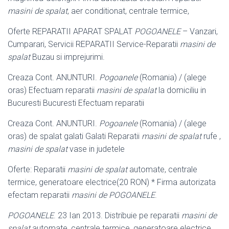
masini de spalat
, aer conditionat, centrale termice,
Oferte REPARATII APARAT SPALAT
POGOANELE
– Vanzari,
Cumparari, Servicii REPARATII Service-Reparatii
masini de
spalat
Buzau si imprejurimi.
Creaza Cont. ANUNTURI.
Pogoanele
(Romania) / (alege
oras) Efectuam reparatii
masini de spalat
la domiciliu in
Bucuresti Bucuresti Efectuam reparatii
Creaza Cont. ANUNTURI.
Pogoanele
(Romania) / (alege
oras) de spalat galati Galati Reparatii
masini de spalat
rufe ,
masini de spalat
vase in judetele
Oferte: Reparatii
masini de spalat
automate, centrale
termice, generatoare electrice(20 RON) * Firma autorizata
efectam reparatii
masini de
POGOANELE
.
POGOANELE
. 23 Ian 2013. Distribuie pe reparatii
masini de
spalat
automate, centrale termice, generatoare electrice.