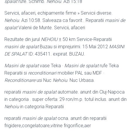
spalat
rufe. Schimb.
Nehoiu
. Azi 15:18
Servicii, afaceri, echipamente firme » Servicii diverse.
Nehoiu
. Azi 10:58. Salveaza ca favorit . Reparatii
masini de
spalat
Valenii de Munte. Servicii, afaceri
Rezultate din jurul
NEHOIU
± 50 km Service-Reparatii
masini de spalat
Buzau si imprejurimi. 15 Mai 2012
MASINI
DE SPALAT
ID: 435411. expirat. BUZAU.
Masini de spalat
vase Teka ·
Masini de spalat
rufe Teka
Reparatii si
reconditionari
mobilier PAL sau MDF ·
Reconditionare
usi Nuc
Nehoiu
. Nuc Urbasa.
reparatii
masini de spalat
automate. anunt din Cluj-Napoca
in categoria . super oferta: 29 ron/m.p. totul inclus. anunt din
Nehoiu
in categoria Reparatii
reparatii
masini de spalat
ocna. anunt din reparatii
frigidere,congelatoare,
vitrine frigorifice,aer