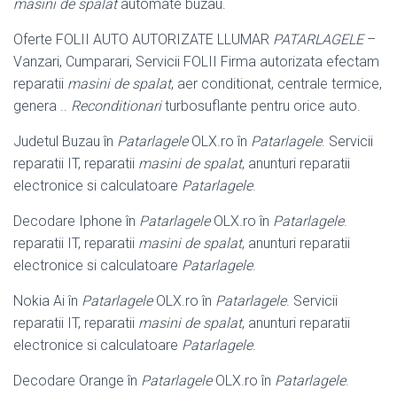
masini de spalat
automate buzau.
Oferte FOLII AUTO AUTORIZATE LLUMAR
PATARLAGELE
–
Vanzari, Cumparari
, Servicii FOLII Firma autorizata efectam
reparatii
masini de spalat
, aer conditionat, centrale termice,
genera ..
Reconditionari
turbosuflante pentru orice auto.
Judetul Buzau în
Patarlagele
OLX.ro în
Patarlagele
. Servicii
reparatii IT, reparatii
masini de spalat
, anunturi reparatii
electronice si calculatoare
Patarlagele
.
Decodare Iphone în
Patarlagele
OLX.ro în
Patarlagele
.
reparatii IT, reparatii
masini de spalat
, anunturi reparatii
electronice si calculatoare
Patarlagele
.
Nokia Ai în
Patarlagele
OLX.ro în
Patarlagele
. Servicii
reparatii IT, reparatii
masini de spalat
, anunturi reparatii
electronice si calculatoare
Patarlagele
.
Decodare Orange în
Patarlagele
OLX.ro în
Patarlagele
.