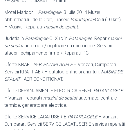
DE SPALAT
ID: 435411. expirat.
Motel Maricor –
Patarlagele
. 3 Iulie 2014 Muzeul
chihlimbarului de la Colti, Traseu:
Patarlagele
-Colti (10 km).
– Masivul Reparatii
masini de spalat
.
Judetia în
Patarlagele
OLX.ro în
Patarlagele
. Repar
masini
de spalat
automate/ cuptoare cu microunde. Servicii,
afaceri, echipamente firme » Reparatii PC
Oferte KRAFT AER
PATARLAGELE
– Vanzari, Cumparari,
Servicii KRAFT AER – catalog online si anunturi.
MASINI DE
SPALAT
· AER CONDITIONAT.
Oferte DERANJAMENTE ELECTRICA RENEL
PATARLAGELE
– Vanzari, reparatii
masini de spalat
automate, centrale
termice, generatoare electrice.
Oferte SERVICE LACATUSERIE
PATARLAGELE
– Vanzari,
Cumparari, Servicii SERVICE LACATUSERIE service reparatii