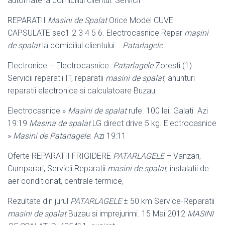
automate la domiciliul clientul. Servicii
REPARATII
Masini de Spalat
Orice Model CUVE
CAPSULATE sec1 2 3 4 5 6. Electrocasnice Repar
mașini
de spalat
la domiciliul clientului. .
Patarlagele
.
Electronice – Electrocasnice.
Patarlagele
Zoresti (1).
Servicii reparatii IT, reparatii
masini de spalat
, anunturi
reparatii electronice si calculatoare Buzau.
Electrocasnice »
Masini de spalat
rufe. 100 lei. Galati. Azi
19:19
Masina de spalat
LG direct drive 5 kg. Electrocasnice
»
Masini de
Patarlagele
. Azi 19:11
Oferte REPARATII FRIGIDERE
PATARLAGELE
– Vanzari,
Cumparari, Servicii Reparatii
masini de spalat
, instalatii de
aer conditionat, centrale termice,
Rezultate din jurul
PATARLAGELE
± 50 km Service-Reparatii
masini de spalat
Buzau si imprejurimi. 15 Mai 2012
MASINI