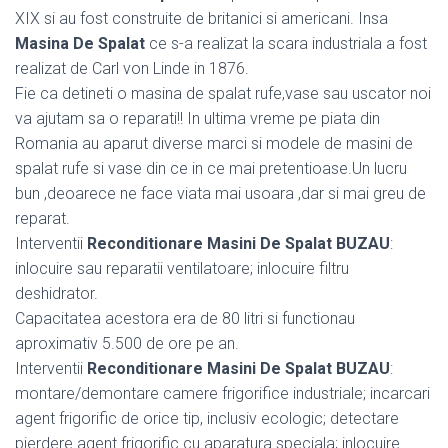
XIX si au fost construite de britanici si americani. Insa
Masina De Spalat
ce s-a realizat la scara industriala a fost
realizat de Carl von Linde in 1876.
Fie ca detineti o masina de spalat rufe,vase sau uscator noi
va ajutam sa o reparati!! In ultima vreme pe piata din
Romania au aparut diverse marci si modele de masini de
spalat rufe si vase din ce in ce mai pretentioase.Un lucru
bun ,deoarece ne face viata mai usoara ,dar si mai greu de
reparat.
Interventii
Reconditionare Masini De Spalat BUZAU
:
inlocuire sau reparatii ventilatoare; inlocuire filtru
deshidrator.
Capacitatea acestora era de 80 litri si functionau
aproximativ 5.500 de ore pe an.
Interventii
Reconditionare Masini De Spalat BUZAU
:
montare/demontare camere frigorifice industriale; incarcari
agent frigorific de orice tip, inclusiv ecologic; detectare
pierdere agent frigorific cu aparatura speciala; inlocuire