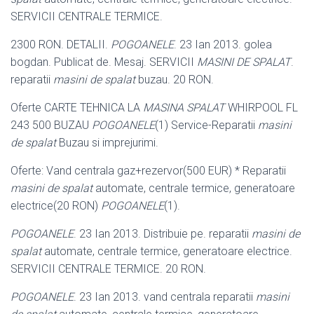
SERVICII CENTRALE TERMICE.
2300 RON. DETALII.
POGOANELE
. 23 Ian 2013. golea
bogdan. Publicat de. Mesaj. SERVICII
MASINI DE SPALAT
.
reparatii
masini de spalat
buzau. 20 RON.
Oferte CARTE TEHNICA LA
MASINA SPALAT
WHIRPOOL FL
243 500 BUZAU
POGOANELE
(1) Service-Reparatii
masini
de spalat
Buzau si imprejurimi.
Oferte: Vand centrala gaz+rezervor(500 EUR) * Reparatii
masini de spalat
automate, centrale termice, generatoare
electrice(20 RON)
POGOANELE
(1).
POGOANELE
. 23 Ian 2013. Distribuie pe. reparatii
masini de
spalat
automate, centrale termice, generatoare electrice.
SERVICII CENTRALE TERMICE. 20 RON.
POGOANELE
. 23 Ian 2013. vand centrala reparatii
masini