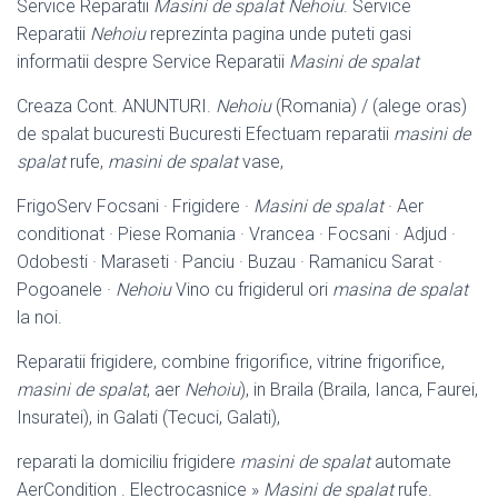
Service Reparatii
Masini de spalat Nehoiu
. Service
Reparatii
Nehoiu
reprezinta pagina unde puteti gasi
informatii despre Service Reparatii
Masini de spalat
Creaza Cont. ANUNTURI.
Nehoiu
(Romania) / (alege oras)
de spalat bucuresti Bucuresti Efectuam reparatii
masini de
spalat
rufe,
masini de spalat
vase,
FrigoServ Focsani · Frigidere ·
Masini de spalat
· Aer
conditionat · Piese Romania · Vrancea · Focsani · Adjud ·
Odobesti · Maraseti · Panciu · Buzau · Ramanicu Sarat ·
Pogoanele ·
Nehoiu
Vino cu frigiderul ori
masina de spalat
la noi.
Reparatii frigidere, combine frigorifice, vitrine frigorifice,
masini de spalat
, aer
Nehoiu
), in Braila (Braila, Ianca, Faurei,
Insuratei), in Galati (Tecuci, Galati),
reparati la domiciliu frigidere
masini de spalat
automate
AerCondition . Electrocasnice »
Masini de spalat
rufe.