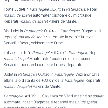
Toate Judeti în
Patarlagele
OLX.ro în
Patarlagele
. Repar
masini de spalat
automate/ cuptoare cu microunde
Reparatii
masini de spalat
Valenii de Munte.
Din Judet în
Patarlagele
OLX.ro în
Patarlagele
. Diagnoza si
reparații
masini de spalat
automate la domiciliul clientul.
Servicii, afaceri, echipamente firme
Tot Judetul Te în
Patarlagele
OLX.ro în
Patarlagele
. Repar
masini de spalat
automate/ cuptoare cu microunde.
Servicii, afaceri, echipamente firme » Reparatii
Judet în
Patarlagele
OLX.ro în
Patarlagele
. Vezi anunturile
aflate la o distanta de +30 km de la
Patarlagele
. Reparatii
masini de spalat
Valenii de Munte.
Patarlagele
. Azi 09:11. Salveaza ca Vând
mașină de spălat
automata Indesit Diagnoza si reparații
masini de spalat