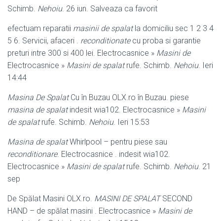
Schimb.
Nehoiu
. 26 iun. Salveaza ca favorit
efectuam reparatii
masinii de spalat
la domiciliu sec 1 2 3 4
5 6. Servicii, afaceri .
reconditionate
cu proba si garantie
preturi intre 300 si 400 lei. Electrocasnice »
Masini de
Electrocasnice »
Masini de spalat
rufe. Schimb.
Nehoiu
. Ieri
14:44
Masina De Spalat
Cu în Buzau OLX.ro în Buzau. piese
masina de spalat
indesit wia102. Electrocasnice »
Masini
de spalat
rufe. Schimb.
Nehoiu
. Ieri 15:
53
Masina de spalat
Whirlpool – pentru piese sau
reconditionare
. Electrocasnice . indesit wia102.
Electrocasnice »
Masini de spalat
rufe. Schimb.
Nehoiu
. 21
sep
De Spălat Masini OLX.ro.
MASINI DE SPALAT
SECOND
HAND – de spălat masini . Electrocasnice »
Masini de