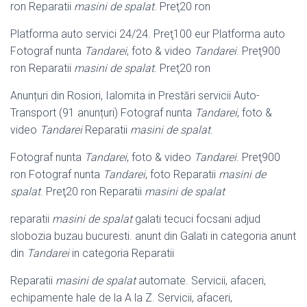
ron Reparatii
masini de spalat
. Preţ20 ron
Platforma auto servici 24/24. Preţ100 eur Platforma auto
Fotograf nunta
Tandarei
, foto & video
Tandarei
. Preţ900
ron Reparatii
masini de spalat
. Preţ20 ron
Anunțuri din Rosiori, Ialomita in Prestări servicii Auto-
Transport (91 anunțuri) Fotograf nunta
Tandarei
, foto &
video
Tandarei
Reparatii
masini de spalat
.
Fotograf nunta
Tandarei
, foto & video
Tandarei
. Preţ900
ron Fotograf nunta
Tandarei
, foto Reparatii
masini de
spalat
. Preţ20 ron Reparatii
masini de spalat
reparatii
masini de spalat
galati tecuci focsani adjud
slobozia buzau bucuresti. anunt din Galati in categoria anunt
din
Tandarei
in categoria Reparatii
Reparatii
masini de spalat
automate. Servicii, afaceri,
echipamente hale de la A la Z. Servicii, afaceri,