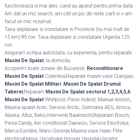
functioneaza si mai ales, cand au aparut pentru prima data.
Am dat un mic search, am citit un pic din niste carti si v-am
facut un mic rezumat.
Taxa deplasare si constatare in Provincie (nu mai mult de
15 km) 85 ron. Taxa deplasare si constatare Urgenta 125
ron.
Asiguram echipa autorizata, cu experienta, pentru reparatii
Masini De Spalat
, la domiciliu.
Acoperim toate zonele din Bucuresti.
Reconditionare
Masini De Spalat
Colentina,Reparatii masini vase Crangasi,
Masini De Spalat Militari
,
Masini De Spalat Drumul
Taberei
,Reparam
Masini De Spalat sectorul 1,2,3,4,5,6
Masini De Spalat
Whirlpool, Piese Indesit, Manual Ariston,
Masina spalat Ardo, Service Arctic, Germania AEG, Amica,
Alaska, Altus, Beko,Interventii Bauknecht,Reparam Bosch,
Piesa Candy, Aer conditionat Daewoo, Service Electrolux,
Marca Euroline, Marci Gorenje,Masina vase Haier, Plita
electricaHansa, Uscatoare Hoover, Hyundai,Uscator