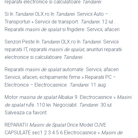
reparatii electronice si calculatoare
Tandarei
.
Si în
Tandarei
OLX.ro în
Tandarei
. Servicii Auto –
Transporturi » Servicii de transport.
Tandarei
. 12 iul .
Reparatii
masini de spalat
si frigidere. Servicii, afaceri
Senzori Peste în
Tandarei
OLX.ro în
Tandarei
. Servicii
reparatii IT, reparatii
masini de spalat
, anunturi reparatii
electronice si calculatoare
Tandarei
.
Reparatii
masini de spalat
automate. Servicii, afaceri
Servicii, afaceri, echipamente firme » Reparatii PC –
Electronice – Electrocasnice.
Tandarei
. 11 aug
Motor
masina de spalat
Albalux 9. Electrocasnice »
Masini
de spalat
rufe. 110 lei. Negociabil.
Tandarei
. 30 iul.
Salveaza ca favorit
REPARATII
Masini de Spalat
Orice Model CUVE
CAPSULATE sec1 2 3 4 5 6 Electrocasnice »
Masini de