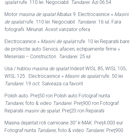
spalat
rufe. 110 lei. Negociabil.
Tandarei
. Azi 06:54
Motor
masina de spalat
Albalux 9. Electrocasnice »
Masini
de spalat
rufe. 110 lei. Negociabil.
Tandarei
. 16 iul. Fara
fotografii. Minunat. Acest vanzator ofera
Electrocasnice »
Masini de spalat
rufe. 10 lei Reparatii bare
de protectie auto Servicii, afaceri, echipamente firme »
Meseriasi – Constructori.
Tandarei
. 25 iul
Usa / hublou
masina de spalat
Indesit WISL 85, WISL 105,
WISL 125 . Electrocasnice »
Masini de spalat
rufe. 50 lei.
Tandarei
. 19 oct. Salveaza ca favorit
Polish auto. Preţ50 ron Polish auto Fotograf nunta
Tandarei
, foto & video
Tandarei
. Preţ900 ron Fotograf
Reparatii
masini de spalat
. Preţ20 ron Reparatii
Masina dejantat roti camioane 30″ k-MAK. Preţ4.000 eur
Fotograf nunta
Tandarei
, foto & video
Tandarei
. Preţ900