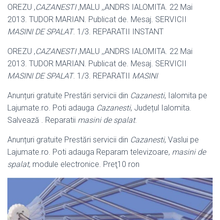
OREZU ,
CAZANESTI
,MALU ,,ANDRS IALOMITA. 22 Mai
2013. TUDOR MARIAN
. Publicat de. Mesaj. SERVICII
MASINI DE SPALAT
. 1/3. REPARATII INSTANT
OREZU ,
CAZANESTI
,MALU ,,ANDRS IALOMITA. 22 Mai
2013. TUDOR MARIAN
. Publicat de. Mesaj. SERVICII
MASINI DE SPALAT
. 1/3. REPARATII
MASINI
Anunțuri gratuite Prestări servicii din
Cazanesti
, Ialomita pe
Lajumate.ro. Poti adauga
Cazanesti
, Județul Ialomita.
Salvează . Reparatii
masini de spalat
.
Anunțuri gratuite Prestări servicii din
Cazanesti
, Vaslui pe
Lajumate.ro. Poti adauga Reparam televizoare,
masini de
spalat
, module electronice. Preţ10 ron