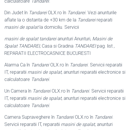
calculatoare
Tandarei
.
Din Judet în
Tandarei
OLX.ro în
Tandarei
. Vezi anunturile
aflate la o distanta de +30 km de la
Tandarei
reparati
masini de spalat
la domiciliu. Servicii
masini de spalat tandarei
anunturi Anunturi,
Masini de
Spalat TANDAREI
, Casa si Gradina
TANDAREI
pag. list ,
REPARATII ELECTROCASNICE BUCURESTI
Alarma Ca în
Tandarei
OLX.ro în
Tandarei
. Servicii reparatii
IT, reparatii
masini de spalat
, anunturi reparatii electronice si
calculatoare
Tandarei
.
Un Camera în
Tandarei
OLX.ro în
Tandarei
. Servicii reparatii
IT, reparatii
masini de spalat
, anunturi reparatii electronice si
calculatoare
Tandarei
.
Camera Supraveghere în
Tandarei
OLX.ro în
Tandarei
.
Servicii reparatii IT, reparatii
masini de spalat
, anunturi