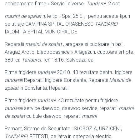
echipamente firme » Servicii diverse.
Tandarei
. 2 oct
masini de spalat
rufe tip ,, Spal 25 E „ -pentru aceste tipuri
de utilaje CAMPINA SPITAL ORASENESC
TANDAREI
-
IALOMITA SPITAL MUNICIPAL DE
Reparatii
masini de spalat
, aragaze si cuptoare in iasi .
Aragaz Arctic. Electrocasnice » Aragazuri, cuptoare si hote.
380 lei.
Tandarei
. Ieri 13:16. Salveaza ca
Firme frigidere
tandarei
20/10. 43 rezultate pentru frigidere
tandarei
Reparatii frigidere Constanta, Reparatii
Masini de
spalat
in Constanta, Reparatii
Firme frigidere
tandarei
. 43 rezultate pentru frigidere
tandarei
service daewoo, daewoo service, reparatii
masini
de spalat
cu bule daewoo, reparati
masini
Pamant, Siteme de Securitate : SLOBOZIA, URZICENI,
TANDAREI
, FETESTI, ce intra in categoria electric