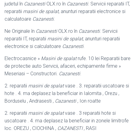
judetul în
Cazanesti
OLX.ro în
Cazanesti
. Servicii reparatii IT,
reparatii
masini de spalat
, anunturi reparatii electronice si
calculatoare
Cazanesti
.
Ne Originale în
Cazanesti
OLX.ro în
Cazanesti
. Servicii
reparatii IT, reparatii
masini de spalat
, anunturi reparatii
electronice si calculatoare
Cazanesti
.
Electrocasnice »
Masini de spalat
rufe. 10 lei Reparatii bare
de protectie auto Servicii, afaceri, echipamente firme »
Meseriasi – Constructori.
Cazanesti
.
2. reparatii
masini de spalat
vase . 3. reparatii uscatoare si
hote . 4. ma deplasez la beneficiar in Ialomita , Orezu ,
Borduselu , Andrasesti ,
Cazanesti
, Ion roatte
2. reparatii
masini de spalat
vase . 3 reparatii hote si
uscatoare . 4. ma deplasez la beneficiar in zonele limitrofe
loc. OREZU , CIOCHINA ,
CAZANESTI
, RASI