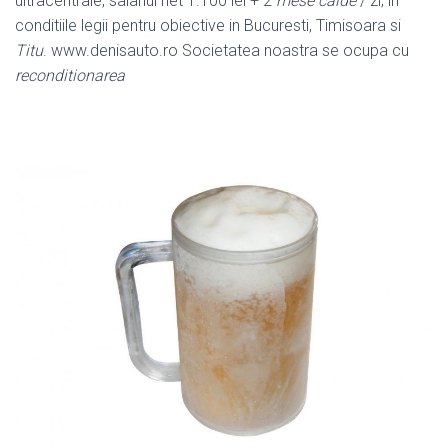
ultracentrale, salariul net 1.100 lei + 2
mese calde
/ zi; in
conditiile legii pentru obiective in Bucuresti, Timisoara si
Titu
. www.denisauto.ro Societatea noastra se ocupa cu
reconditionarea