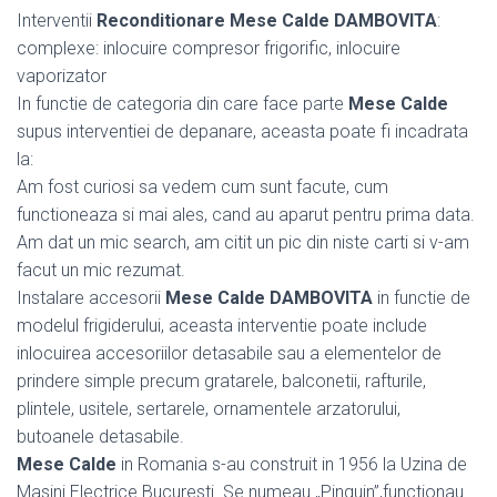
Interventii
Reconditionare Mese Calde DAMBOVITA
:
complexe: inlocuire compresor frigorific, inlocuire
vaporizator
In functie de categoria din care face parte
Mese Calde
supus interventiei de depanare, aceasta poate fi incadrata
la:
Am fost curiosi sa vedem cum sunt facute, cum
functioneaza si mai ales, cand au aparut pentru prima data.
Am dat un mic search, am citit un pic din niste carti si v-am
facut un mic rezumat.
Instalare accesorii
Mese Calde DAMBOVITA
in functie de
modelul frigiderului, aceasta interventie poate include
inlocuirea accesoriilor detasabile sau a elementelor de
prindere simple precum gratarele, balconetii, rafturile,
plintele, usitele, sertarele, ornamentele arzatorului,
butoanele detasabile.
Mese Calde
in Romania s-au construit in 1956 la Uzina de
Masini Electrice Bucuresti. Se numeau „Pinguin”,functionau