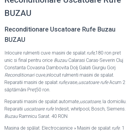
BUZAU
Reconditionare Uscatoare Rufe Buzau
BUZAU
Inlocuire rulmenti cuve masini de spalat
rufe
,180 ron pret
unic si final pentru orice
Buzau
Calarasi Caras-Severin Cluj
Constanta Covasna Dambovita Dolj Galati Giurgiu Gorj
Reconditionari
cuve,inlocuit rulmenti masini de spalat.
Reparatii masini de spalat
rufe
,vase,
uscatoare rufe
Acum 2
săptămâni Preţ50 ron.
Reparatii masini de spalat automate,
uscatoare
, la domiciliu.
Reparatii
uscatoare rufe
Indesit, whirlpool, Bosch, Siemens.
Buzau
Ramnicu Sarat. 40 RON
Masina de spălat. Electrocasnice » Masini de spalat
rufe
. 1