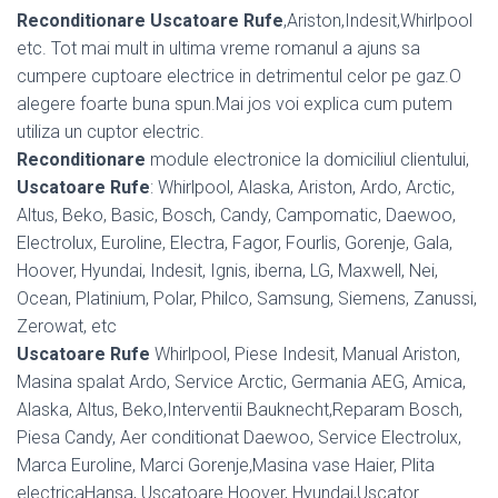
Reconditionare Uscatoare Rufe
,Ariston,Indesit,Whirlpool
etc. Tot mai mult in ultima vreme romanul a ajuns sa
cumpere cuptoare electrice in detrimentul celor pe gaz.O
alegere foarte buna spun.Mai jos voi explica cum putem
utiliza un cuptor electric.
Reconditionare
module electronice la domiciliul clientului,
Uscatoare Rufe
: Whirlpool, Alaska, Ariston, Ardo, Arctic,
Altus, Beko, Basic, Bosch, Candy, Campomatic, Daewoo,
Electrolux, Euroline, Electra, Fagor, Fourlis, Gorenje, Gala,
Hoover, Hyundai, Indesit, Ignis, iberna, LG, Maxwell, Nei,
Ocean, Platinium, Polar, Philco, Samsung, Siemens, Zanussi,
Zerowat, etc
Uscatoare Rufe
Whirlpool, Piese Indesit, Manual Ariston,
Masina spalat Ardo, Service Arctic, Germania AEG, Amica,
Alaska, Altus, Beko,Interventii Bauknecht,Reparam Bosch,
Piesa Candy, Aer conditionat Daewoo, Service Electrolux,
Marca Euroline, Marci Gorenje,Masina vase Haier, Plita
electricaHansa, Uscatoare Hoover, Hyundai,Uscator