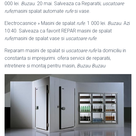
000 lei.
Buzau
. 20 mai. Salveaza ca Reparatii;
uscatoare
rufe
,masini spalat automate
rufe
si vase.
Electrocasnice » Masini de spalat
rufe
. 1 000 lei.
Buzau
. Azi
10:40. Salveaza ca favorit REPAR masini de spalat
rufe
,masini de spalat vase si
uscatoare rufe
.
Reparam masini de spalat si
uscatoare rufe
la domiciliu in
constanta si imprejurimi. ofera servicii de reparatii,
intretinere si montaj pentru masin,
Buzau Buzau