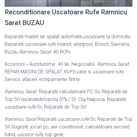
Reconditionare Uscatoare Rufe Ramnicu
Sarat BUZAU
Reparatii masini de spalat automate,
uscatoare
, la domiciliu.
Reparatii
uscatoare rufe
Indesit, whirlpool, Bosch, Siemens.
Buzau
Ramnicu Sarat
. 40 RON
Accesorii » Autoturisme. 40 lei. Negociabil.
Ramnicu Sarat
.
REPAR MASINI DE SPALAT
RUFE
,vase si
uscatoare rufe
.
Servicii, afaceri, echipamente firme
Ramnicu Sarat
. Reparatii calculatoare PC-Sc Reparatii de
Top Srl reparatiidetopcluj (0% / 0). Cluj-Napoca. Reparatii
uscatoare rufe
-Sc Reparatii de Top Srl
Ramnicu Sarat
Reparatii
uscatoare rufe
-Sc Reparatii de Top
Srl Sugestii: jocuri pc, aer conditionat, calculatoare second
hand,
uscator rufe
, top gear,