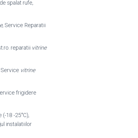
de spalat rufe,
ce
, Service Reparatii
t.
ro. reparatii
vitrine
u Service
vitrine
ervice frigidere
de (-18 -25°C),
l instalatiilor