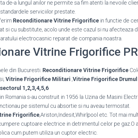
 de-a lungul anilor ne permite sa fim atenti la nevoile client
standardele serviciilor prestate.
ferim
Reconditionare Vitrine Frigorifice
in functie de cer
at si cu substitute, acolo unde este cazul si nu afecteaza 
paratului electrocasnic reparat de compania noastra.
ionare Vitrine Frigorifice
ele din Bucuresti.
Reconditionare Vitrine Frigorifice
Col
si,
Vitrine Frigorifice Militari
,
Vitrine Frigorifice Drumul
 sectorul 1,2,3,4,5,6
in Romania s-au construit in 1956 la Uzina de Masini Electr
nctionau pe sistemul cu absortie si nu aveau termostat.
rine Frigorifice
,Ariston,Indesit,Whirlpool etc. Tot mai mul
cumpere cuptoare electrice in detrimentul celor pe gaz.O 
lica cum putem utiliza un cuptor electric.