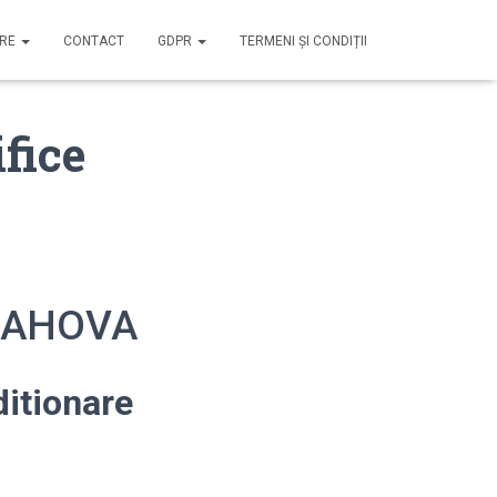
IRE
CONTACT
GDPR
TERMENI ȘI CONDIȚII
fice
 PRAHOVA
itionare