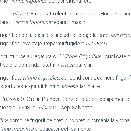
bine,
vitrine frigorifice
, aer conditionat etc.
asnice
Ploiesti
– reparatii electrocasnice CeluHomeService
aratii
vitrine frigorifice
reparatii masini
rigorifice de uz casnic si industrial; congelatoare;
lazi frigo
rigorifice. Avantaje: Reparatii frigidere
PLOIESTI
Anunturi ce au legatura cu ”
Vitrine Frigorifice
” publicate 
erticale la comanda , atat in
Ploiesti
cat si in
rigorifice,
vitrine frigorifice
, aer conditionat, camere frigori
sportul este gratuit in mun.
ploiesti
, iar in alte
 Prahova OLX.ro în Prahova. Servicii, afaceri, echipamente
onale. 5 348 lei.
Ploiesti
. 1 sep. Salveaza
ifice
combine frigorifice preturi ro preturi romania la vitrin
itrina frigorifica
producator echipamente