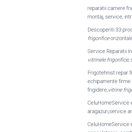
reparatii camere fri
montaj, service, int
Descoperiti 33 pro
frigorifice
orizontal
Service Reparatii Ins
vitrinele frigorifice
,
Frigotehnist repar fr
echipamente firme 
frigidere,
vitrine frig
CeluHomeService ef
aragazuri,service a
CeluHomeService ef