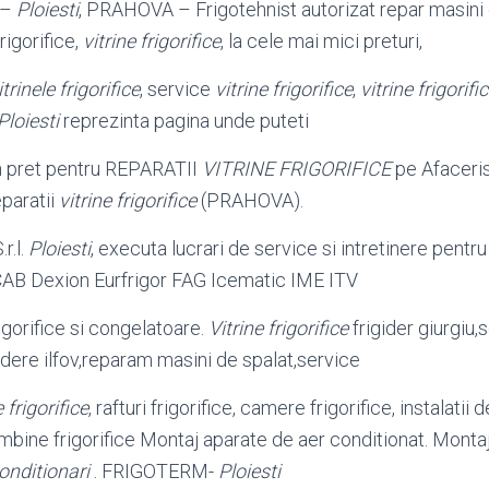
 –
Ploiesti
, PRAHOVA – Frigotehnist autorizat repar masini 
rigorifice,
vitrine frigorifice
, la cele mai mici preturi,
itrinele frigorifice
, service
vitrine frigorifice
,
vitrine frigorifi
Ploiesti
reprezinta pagina unde puteti
un pret pentru REPARATII
VITRINE FRIGORIFICE
pe Afaceris
eparatii
vitrine frigorifice
(PRAHOVA).
r.l.
Ploiesti
, executa lucrari de service si intretinere pentr
CAB Dexion Eurfrigor FAG Icematic IME ITV
gorifice si congelatoare.
Vitrine frigorifice
frigider giurgiu,
s
gidere ilfov,reparam masini de spalat,service
e frigorifice
, rafturi frigorifice, camere frigorifice, instalatii 
ombine frigorifice Montaj aparate de aer conditionat. Montaju
onditionari
. FRIGOTERM-
Ploiesti