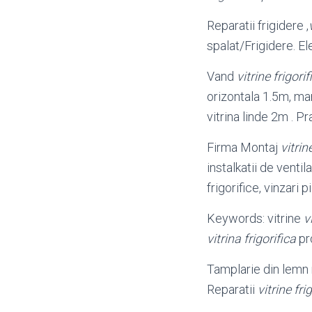
Reparatii frigidere ,
spalat/Frigidere. El
Vand
vitrine frigorif
orizontala 1.5m, mar
vitrina linde 2m . P
Firma Montaj
vitrin
instalkatii de vent
frigorifice, vinzari p
Keywords: vitrine
v
vitrina frigorifica
pr
Tamplarie din lemn m
Reparatii
vitrine fri