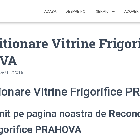
ACASA
DESPRE NOI
SERVICII
ACOPER
tionare Vitrine Frigori
VA
28/11/2016
ionare Vitrine Frigorifice
enit pe pagina noastra de
Recond
rigorifice PRAHOVA