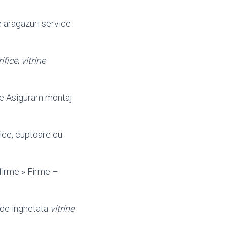
 aragazuri service
rifice
;
vitrine
pe Asiguram montaj
fice, cuptoare cu
 firme » Firme –
a de inghetata
vitrine