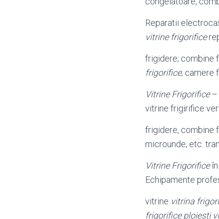
congelatoare, com
Reparatii electroc
vitrine frigorifice
rep
frigidere; combine f
frigorifice
; camere f
Vitrine Frigorifice
– 
vitrine frigirifice v
frigidere, combine f
microunde, etc. tran
Vitrine Frigorifice
în
Echipamente profesi
vitrine
vitrina frigor
frigorifice ploiesti v