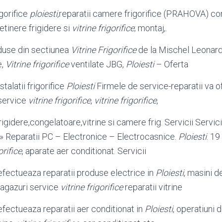
gorifice
ploiesti
,reparatii camere frigorifice (PRAHOVA) con
retinere frigidere si
vitrine frigorifice
; montaj
,.
duse din sectiunea
Vitrine Frigorifice
de la Mischel Leonardo
e,
Vitrine frigorifice
ventilate JBG,
Ploiesti
– Oferta
talatii frigorifice
Ploiesti
Firmele de service-reparatii va o
 service
vitrine frigorifice
,
vitrine frigorifice
,
igidere,congelatoare,vitrine si camere frig. Servicii Servicii
» Reparatii PC – Electronice – Electrocasnice.
Ploiesti
. 19
orifice
, aparate aer conditionat. Servicii
ectueaza reparatii produse electrice in
Ploiesti
, masini d
ragazuri service
vitrine frigorifice
reparatii vitrine
ectueaza reparatii aer conditionat in
Ploiesti
, operatiuni d