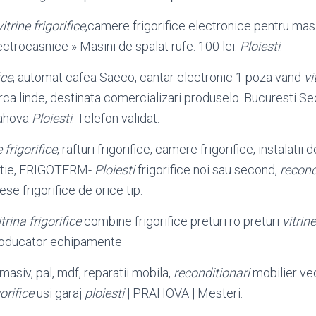
vitrine frigorifice
,camere frigorifice electronice pentru mas
ectrocasnice » Masini de spalat rufe. 100 lei.
Ploiesti
.
ice
, automat cafea Saeco, cantar electronic 1 poza vand
vi
ca linde, destinata comercializari produselo. Bucuresti Sec
rahova
Ploiesti
. Telefon validat.
e frigorifice
, rafturi frigorifice, camere frigorifice, instalatii 
ilatie, FRIGOTERM-
Ploiesti
frigorifice noi sau second,
recond
iese frigorifice de orice tip.
itrina frigorifice
combine frigorifice preturi ro preturi
vitrine
oducator echipamente
asiv, pal, mdf, reparatii mobila,
reconditionari
mobilier ve
gorifice
usi garaj
ploiesti
| PRAHOVA | Mesteri.