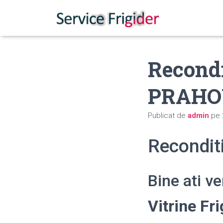
Recondi
PRAHO
Publicat de
admin
pe
Recondit
Bine ati v
Vitrine F