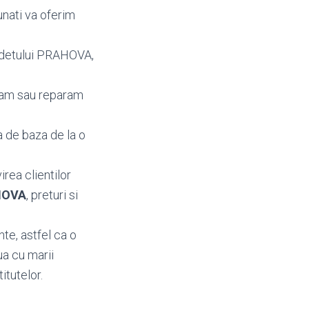
unati va oferim
judetului PRAHOVA,
mbam sau reparam
a de baza de la o
irea clientilor
AHOVA
, preturi si
te, astfel ca o
ua cu marii
itutelor.