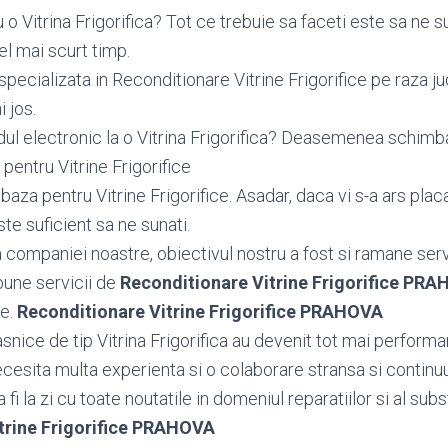
o Vitrina Frigorifica? Tot ce trebuie sa faceti este sa ne s
el mai scurt timp.
specializata in Reconditionare Vitrine Frigorifice pe raza 
i jos.
dul electronic la o Vitrina Frigorifica? Deasemenea schi
pentru Vitrine Frigorifice
za pentru Vitrine Frigorifice. Asadar, daca vi s-a ars plac
este suficient sa ne sunati.
ea companiei noastre, obiectivul nostru a fost si ramane serv
bune servicii de
Reconditionare Vitrine Frigorifice PR
le.
Reconditionare Vitrine Frigorifice PRAHOVA
nice de tip Vitrina Frigorifica au devenit tot mai performan
necesita multa experienta si o colaborare stransa si continu
fi la zi cu toate noutatile in domeniul reparatiilor si al subst
trine Frigorifice PRAHOVA