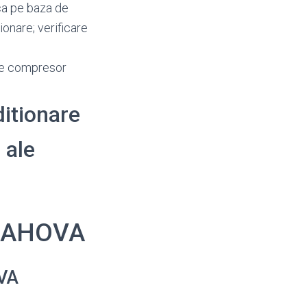
ica pe baza de
ionare; verificare
ire compresor
ditionare
, ale
 PRAHOVA
OVA