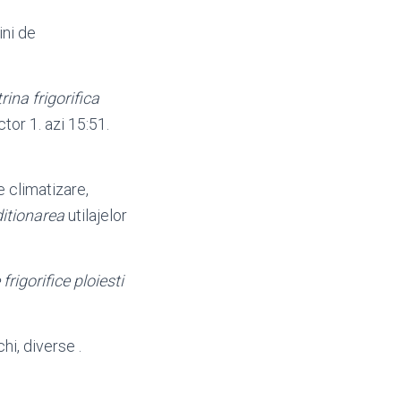
ini de
trina frigorifica
tor 1. azi 15:51.
de climatizare,
itionarea
utilajelor
 frigorifice ploiesti
chi
, diverse .