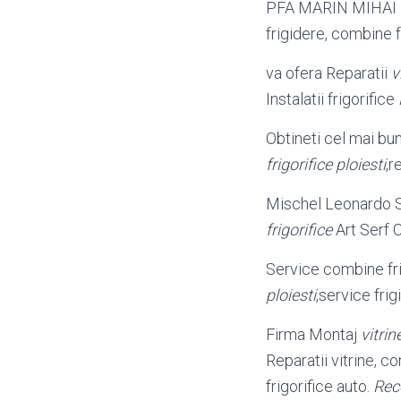
PFA MARIN MIHAI
frigidere, combine f
va ofera Reparatii
v
Instalatii frigorifice
Obtineti cel mai b
frigorifice ploiesti
,r
Mischel Leonardo S.
frigorifice
Art Serf 
Service combine fri
ploiesti
,service fri
Firma Montaj
vitrin
Reparatii vitrine, c
frigorifice auto.
Rec