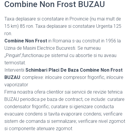
Combine Non Frost BUZAU
Taxa deplasare si constatare in Provincie (nu mai mult de
15 km) 85 ron. Taxa deplasare si constatare Urgenta 125
ron.
Combine Non Frost
in Romania s-au construit in 1956 la
Uzina de Masini Electrice Bucuresti. Se numeau
„Pinguin”,functionau pe sistemul cu absortie si nu aveau
termostat.
Interventii
Schimbari Placi De Baza Combine Non Frost
BUZAU
: complexe: inlocuire compresor frigorific, inlocuire
vaporizator
Firma noastra ofera clientilor sai servicii de revizie tehnica
BUZAU periodica pe baza de contract, ce include: curatare
condensator frigorific; curatare si igienizare conducta
evacuare condens si tavita evaporare condens; verificare
sistem de comanda si semnalizare; verificare nivel zgomot
si componente atenuare zgomot