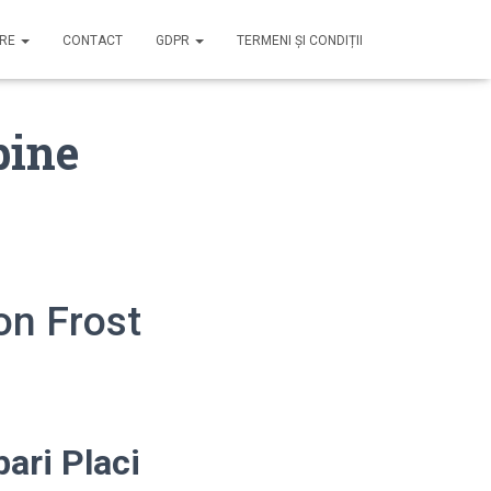
IRE
CONTACT
GDPR
TERMENI ȘI CONDIȚII
bine
on Frost
ari Placi