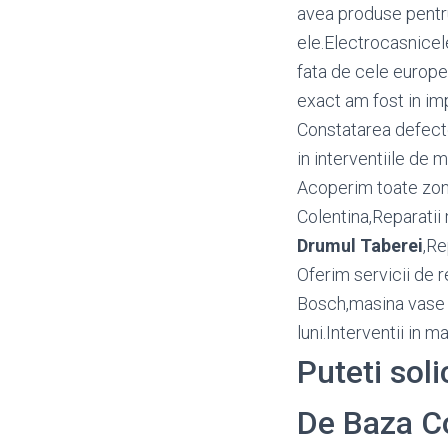
avea produse pentru
ele.Electrocasnicel
fata de cele europen
exact am fost in imp
Constatarea defectel
in interventiile de m
Acoperim toate zon
Colentina,Reparatii
Drumul Taberei
,R
Oferim servicii de r
Bosch,masina vase A
luni.Interventii in 
Puteti soli
De Baza Co