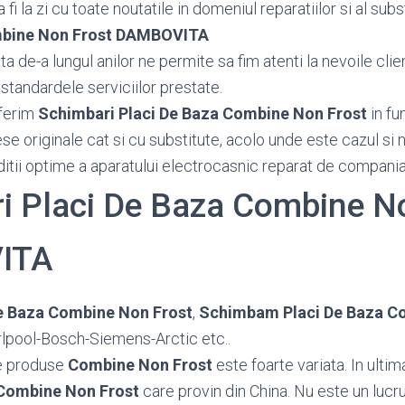
fi la zi cu toate noutatile in domeniul reparatiilor si al subs
mbine Non Frost DAMBOVITA
 de-a lungul anilor ne permite sa fim atenti la nevoile client
standardele serviciilor prestate.
ferim
Schimbari Placi De Baza Combine Non Frost
in fu
piese originale cat si cu substitute, acolo unde este cazul s
ditii optime a aparatului electrocasnic reparat de compania
i Placi De Baza Combine N
ITA
e Baza Combine Non Frost
,
Schimbam Placi De Baza C
rlpool-Bosch-Siemens-Arctic etc..
e produse
Combine Non Frost
este foarte variata. In ult
Combine Non Frost
care provin din China. Nu este un luc