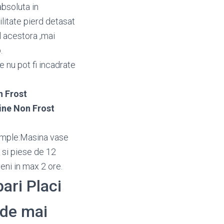
absoluta in
litate pierd detasat
l acestora ,mai
.
e nu pot fi incadrate
n Frost
ne Non Frost
xemple:Masina vase
 si piese de 12
eni in max 2 ore.
bari Placi
 de mai