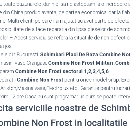
 toate buzunarele ,dar nici sa ne asteptam la o incredere 
e din China produc avantaj pe partea economica ,dar la fiabi
e. Multi clienti pe care i-am ajutat au avut parte de efectu
osibilitate de a face reparatia din lipsa pieselor de schimb
or – Acest serviciu se refera la situatiile de non-defect c
ai jos.
ele din Bucuresti.
Schimbari Placi De Baza Combine No
 masini vase Crangasi,
Combine Non Frost Militari
,
Combi
eparam
Combine Non Frost sectorul 1,2,3,4,5,6
eparatii
Combine Non Frost
pentru orice model si tip. E
riston,Masina vase,Electrolux etc.. Garantie pentru lucrari
maxim 12 ore.Daca nu sunt programari in curs se poate interv
cita serviciile noastre de Schim
mbine Non Frost in localitatile