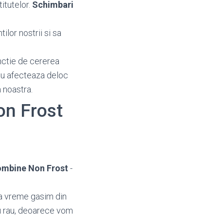
titutelor.
Schimbari
ilor nostrii si sa
nctie de cererea
i nu afecteaza deloc
 noastra.
on Frost
ombine Non Frost
-
ima vreme gasim din
ru rau, deoarece vom