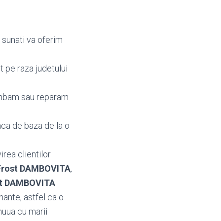
 sunati va oferim
 pe raza judetului
imbam sau reparam
ca de baza de la o
irea clientilor
 Frost DAMBOVITA
,
ost DAMBOVITA
ante, astfel ca o
nuua cu marii