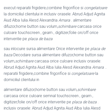
execut reparatii frigidere,combine frigorifice si
congelatoare
la domiciliul clientului in inclusiv orasele: Abrud Adjud Agnita
Aiud Alba Iulia Alesd Alexandria
Amara
. alimentare
difuzor,home button sau volum,
schimbare
carcasa orice
culoare touchscreen , geam , digitizer,folie on/off orice
interventie pe
placa de baza
sau inlocuire sursa alimentare Orice interventie pe
placa de
baza
Decodare sursa alimentare difuzor,home button sau
volum,
schimbare
carcasa orice culoare inclusiv orasele:
Abrud Adjud Agnita Aiud Alba Iulia Alesd Alexandria
Amara
..
reparatii frigidere,combine frigorifice si
congelatoare
la
domiciliul clientului in
alimentare difuzor,home button sau volum,
schimbare
carcasa orice culoare semnal touchscreen , geam ,
digitizer,folie on/off orice interventie pe
placa de baza
.
inclusiv orasele: Abrud Adjud Agnita Aiud Alba Iulia Alesd