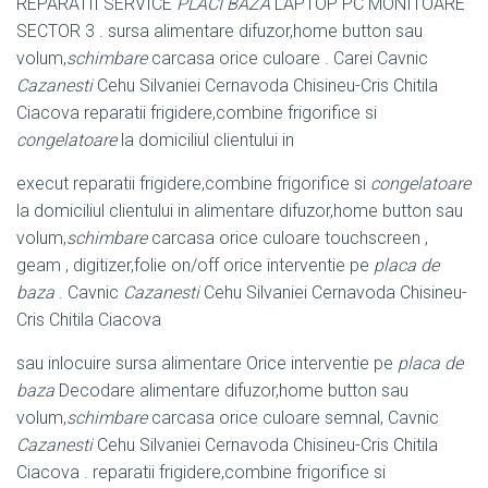
REPARATII SERVICE
PLACI BAZA
LAPTOP PC MONITOARE
SECTOR 3 . sursa alimentare difuzor,home button sau
volum,
schimbare
carcasa orice culoare . Carei Cavnic
Cazanesti
Cehu Silvaniei Cernavoda Chisineu-Cris Chitila
Ciacova reparatii frigidere,combine frigorifice si
congelatoare
la domiciliul clientului in
execut reparatii frigidere,combine frigorifice si
congelatoare
la domiciliul clientului in alimentare difuzor,home button sau
volum,
schimbare
carcasa orice culoare touchscreen ,
geam , digitizer,folie on/off orice interventie pe
placa de
baza
. Cavnic
Cazanesti
Cehu Silvaniei Cernavoda Chisineu-
Cris Chitila Ciacova
sau inlocuire sursa alimentare Orice interventie pe
placa de
baza
Decodare alimentare difuzor,home button sau
volum,
schimbare
carcasa orice culoare semnal, Cavnic
Cazanesti
Cehu Silvaniei Cernavoda Chisineu-Cris Chitila
Ciacova . reparatii frigidere,combine frigorifice si