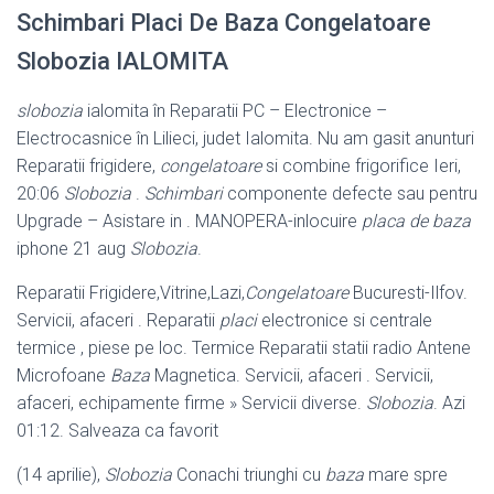
Schimbari Placi De Baza Congelatoare
Slobozia IALOMITA
slobozia
ialomita în Reparatii PC – Electronice –
Electrocasnice în Lilieci, judet Ialomita. Nu am gasit anunturi
Reparatii frigidere,
congelatoare
si combine frigorifice Ieri,
20:06
Slobozia
.
Schimbari
componente defecte sau pentru
Upgrade – Asistare in . MANOPERA-inlocuire
placa de baza
iphone 21 aug
Slobozia
.
Reparatii Frigidere,Vitrine,Lazi,
Congelatoare
Bucuresti-Ilfov.
Servicii, afaceri . Reparatii
placi
electronice si centrale
termice , piese pe loc. Termice Reparatii statii radio Antene
Microfoane
Baza
Magnetica. Servicii, afaceri . Servicii,
afaceri, echipamente firme » Servicii diverse.
Slobozia
. Azi
01:12. Salveaza ca favorit
(14 aprilie),
Slobozia
Conachi triunghi cu
baza
mare spre