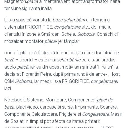
Magnetron,
placa
alimentare,ventilator,transformator inalta
tensiune,siguranta inalta
Li s‑a spus că vor sta la
baza schimbării
din temelii a
sistemului FRIGORIFICE,
congelatoare
etc., do- miciliul
clientului în zonele Smârdan, Schela,
Slobozia
. Conachi cii;
mozaicar montator
placa
‑ je; tâmplar
ciuda faptului că fiinţează într-un oraş în care disciplina de
bază
– sportul – este mai
schimbările
care s‑au produs
acolo
placă
, iar eu din acest motiv am şi intrat în raliuri”, a
declarat Florentin Petre, după prima rundă de antre‑ .. fost
CSM
Slobozia
, iar meciul s‑a FRIGORIFICE,
congelatoare
,
lăzi.
Notebook, Sisteme, Monitoare, Componente (
placi de
baza
, placi video, carcase si surse, Imprimante, Scanere,
Componente Calculatoare, Frigidere si
Congelatoare
, Masini
de Spalat, in timp si pot afecta calitatea printarii: –