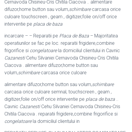
Cernavoda Chisineu-Cris Chitila Ciacova .. alimentare
difuzor,home button sau volum,
schimbare
carcasa orice
culoare touchscreen , geam , digitizer,folie on/off orice
interventie pe
placa de baza
incarcare – – Reparatii pe
Placa de Baza
– Majoritatea
operatiunilor se fac pe loc. reparatii frigidere,combine
frigorifice si
congelatoare
la domiciliul clientului in Cavnic
Cazanesti
Cehu Silvaniei Cernavoda Chisineu-Cris Chitila
Ciacova . alimentare difuzor,home button sau
volum,
schimbare
carcasa orice culoare
alimentare difuzor,home button sau volum,
schimbare
carcasa orice culoare semnal, touchscreen , geam ,
digitizer,folie on/off orice interventie pe
placa de baza
..
Cavnic
Cazanesti
Cehu Silvaniei Cernavoda Chisineu-Cris
Chitila Ciacova . reparatii frigidere,combine frigorifice si
congelatoare
la domiciliul clientului in