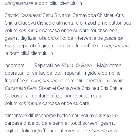
congelatoare
la domiciliul clientului in
Cavnic
Cazanesti
Cehu Silvaniei Cernavoda Chisineu-Cris
Chitila Ciacova Cisnadie alimentare difuzor,home button sau
volum,
schimbare
carcasa orice culoare touchscreen ,
geam , digitizer,folie on/off orice interventie pe
placa de
baza
. reparatii frigidere,combine frigorifice si
congelatoare
la domiciliul clientului in
incarcare – – Reparatii pe
Placa de Baza
– Majoritatea
operatiunilor se fac pe loc. . reparatii frigidere,combine
frigorifice si
congelatoare
la domiciliul clientului in Cavnic
Cazanesti
Cehu Silvaniei Cernavoda Chisineu-Cris Chitila
Ciacova . alimentare difuzor,home button sau
volum,
schimbare
carcasa orice culoare
alimentare difuzor,home button sau volum,
schimbare
carcasa orice culoare semnal, touchscreen , geam ,
digitizer,folie on/off orice interventie pe
placa de baza
.