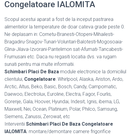
Congelatoare IALOMITA
Scopul acestui aparat a fost de la inceput pastrarea
alimentelor la temperature de doar cateva grade peste 0.
Ne deplasam in: Cornetu-Branesti-Otopeni-Mihailesti-
Bragadiru-Snagov-Tunari-Voluntari-Balotesti-Mogosoaia-
Glina-Jilava-Izvorani-Pantelimon sat-Afumati-Tancabesti-
Frumusani etc. Daca nu regasiti locatia dvs. va rugam
sunati pentru mai multe informatii.
Schimbari Placi De Baza
module electronice la domiciliul
clientului,
Congelatoare
: Whirlpool, Alaska, Ariston, Ardo,
Arctic, Altus, Beko, Basic, Bosch, Candy, Campomatic,
Daewoo, Electrolux, Euroline, Electra, Fagor, Fourlis,
Gorenje, Gala, Hoover, Hyundai, Indesit, Ignis, iberna, LG,
Maxwell, Nei, Ocean, Platinium, Polar, Philco, Samsung,
Siemens, Zanussi, Zerowat, etc
Interventii
Schimbari Placi De Baza Congelatoare
IALOMITA
: montare/demontare camere frigorifice