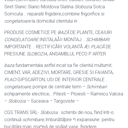
Siret Slanic Slanic-Moldova Slatina
Slobozia
Solca
Somcuta .. reparatii frigidere,combine frigorifice si
congelatoare
la domiciliul clientului in
PRODUSE COSMETICE PE
BAZÃ
DE PLANTE, CEAIURI
CONGELATOARE
INSTALAÅII MONTAJ ..
SCHIMBARI
IMPORTANTE .. RECTIFICÃRI VOLANTÃ ÆI
PLACÃ
DE
PRESIUNE
SLOBOZIA
, ANSAMBLUL PECO P ARTER
baza
fundamentala astfel incat sa fie clientul multumit.
CIMENT, VAR, ADEZIVI, MORTARE, GRESIE SI FAIANTA,
PLACI
GIPSCARTON, USI DE INTERIOR CENTRALE .
congelatoare
, pompe de centrale term –
Schimbari
echipamente electrice, . Pitesti – Ploiesti – Ramnicu Valcea
–
Slobozia
– Suceava – Targoviste –
CGS TRANS SRL-
Slobozia
. schimbi din nou, fiind într-o
continuã
schimbare
, îmbunãtãþire ºi expansiune. pentru
bucãtãrii mari, maºinã de spãlat vase, frigidere,