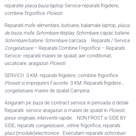
reparatie
placa baza
laptop Service-reparatii frigidere,
combine firgorifice
Ploiesti
.
Reparatii mufe alimentare, butoane, balamale laptop,
placa
de baza
, mufe
Schimbare
display
Schimbare
capac baterie
Schimbare
baterie
Schimbare
carcasa .. Reparatii / Service
Congelatoare
– Reparatii Combine Frigorifice – Reparatii .
Service- reparatii masini de spalat, aer conditionat,
uscatoare, aragazuri
Ploiesti
.
SERVICII. 0 KM. reparatii frigidere, combine frigorifice
Ploiesti
si imprejurimi Favorite. 0 KM. Reparatii frigidere ,
congelatoare
, masini de spalat Campina.
Asiguram pe
baza
de contract service in perioada d detalii
Reparatii- service aragazuri si masini de spalat in
Ploiesti
,
piese originale, interventii rapide. . NON FROST si SIDE BY
SIDE, reparatii
congelatoare
, vitrine frigorifice, reparatii
placi
(module)electronice . Executam reparatii
schimbari