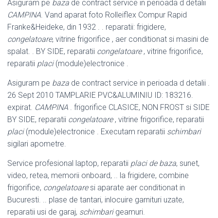
Asiguram pe
baza
de contract service in perioada d detalii
CAMPINA
. Vand aparat foto Rolleiflex Compur Rapid
Franke&Heideke, din 1932 . . reparatii: frigidere,
congelatoare
, vitrine frigorifice , aer conditionat si masini de
spalat. . BY SIDE, reparatii
congelatoare
, vitrine frigorifice,
reparatii
placi
(module)
electronice .
Asiguram pe
baza
de contract service in perioada d detalii .
26 Sept 2010 TAMPLARIE PVC&ALUMINIU ID: 183216.
expirat.
CAMPINA
. frigorifice CLASICE, NON FROST si SIDE
BY SIDE, reparatii
congelatoare
, vitrine frigorifice, reparatii
placi
(module)electronice . Executam reparatii
schimbari
sigilari apometre.
Service profesional laptop, reparatii
placi de baza
, sunet,
video, retea, memorii onboard, .. la frigidere, combine
frigorifice,
congelatoare
si aparate aer conditionat in
Bucuresti. .. plase de tantari, inlocuire garnituri uzate,
reparatii usi de garaj,
schimbari
geamuri.