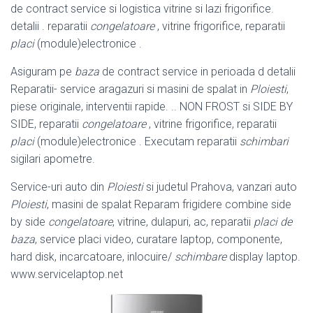
de contract service si logistica vitrine si lazi frigorifice.
detalii . reparatii
congelatoare
, vitrine frigorifice, reparatii
placi
(module)electronice .
Asiguram pe
baza
de contract service in perioada d detalii
Reparatii- service aragazuri si masini de spalat in
Ploiesti
,
piese originale, interventii rapide. .. NON FROST si SIDE BY
SIDE, reparatii
congelatoare
, vitrine frigorifice, reparatii
placi
(module)electronice . Executam reparatii
schimbari
sigilari apometre.
Service-uri auto din
Ploiesti
si judetul Prahova, vanzari auto
Ploiesti
, masini de spalat Reparam frigidere combine side
by side
congelatoare
, vitrine, dulapuri, ac, reparatii
placi de
baza
, service placi video, curatare laptop, componente,
hard disk, incarcatoare, inlocuire/
schimbare
display laptop.
www.servicelaptop.net