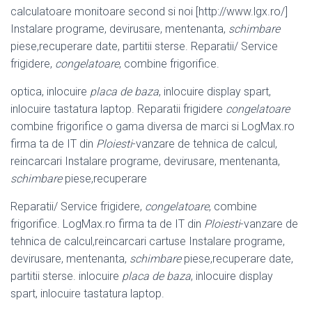
calculatoare monitoare second si noi [http://www.lgx.ro/]
Instalare programe, devirusare, mentenanta,
schimbare
piese,recuperare date, partitii sterse. Reparatii/ Service
frigidere,
congelatoare
, combine frigorifice.
optica, inlocuire
placa de baza
, inlocuire display spart,
inlocuire tastatura laptop. Reparatii frigidere
congelatoare
combine frigorifice o gama diversa de marci si LogMax.ro
firma ta de IT din
Ploiesti
-vanzare de tehnica de calcul,
reincarcari Instalare programe, devirusare, mentenanta,
schimbare
piese,
recuperare
Reparatii/ Service frigidere,
congelatoare
, combine
frigorifice. LogMax.ro firma ta de IT din
Ploiesti
-vanzare de
tehnica de calcul,reincarcari cartuse Instalare programe,
devirusare, mentenanta,
schimbare
piese,recuperare date,
partitii sterse. inlocuire
placa de baza
, inlocuire display
spart, inlocuire tastatura laptop.