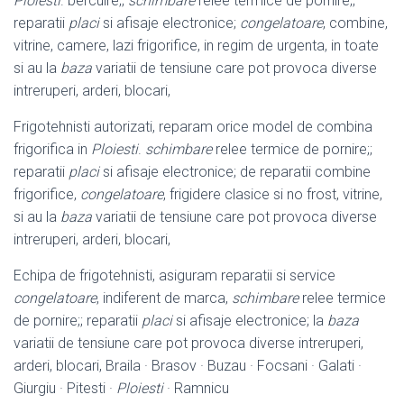
Ploiesti
. bercuire;;
schimbare
relee termice de pornire;;
reparatii
placi
si afisaje electronice;
congelatoare
, combine,
vitrine, camere, lazi frigorifice, in regim de urgenta, in toate
si au la
baza
variatii de tensiune care pot provoca diverse
intreruperi, arderi, blocari,
Frigotehnisti autorizati, reparam orice model de combina
frigorifica in
Ploiesti
.
schimbare
relee termice de pornire;;
reparatii
placi
si afisaje electronice; de reparatii combine
frigorifice,
congelatoare
, frigidere clasice si no frost, vitrine,
si au la
baza
variatii de tensiune care pot provoca diverse
intreruperi, arderi, blocari
,
Echipa de frigotehnisti, asiguram reparatii si service
congelatoare
, indiferent de marca,
schimbare
relee termice
de pornire;; reparatii
placi
si afisaje electronice
; la
baza
variatii de tensiune care pot provoca diverse intreruperi,
arderi, blocari, Braila · Brasov · Buzau · Focsani · Galati ·
Giurgiu · Pitesti ·
Ploiesti
· Ramnicu