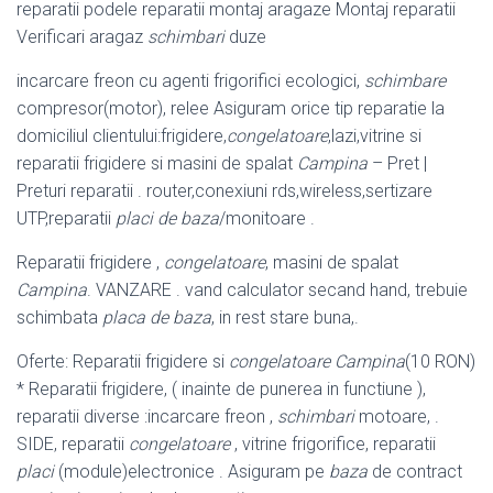
reparatii podele reparatii montaj aragaze Montaj reparatii
Verificari aragaz
schimbari
duze
incarcare freon cu agenti frigorifici ecologici,
schimbare
compresor(motor), relee Asiguram orice tip reparatie la
domiciliul clientului:frigidere,
congelatoare
,lazi,
vitrine si
reparatii frigidere si masini de spalat
Campina
– Pret |
Preturi reparatii . router,conexiuni rds,wireless,sertizare
UTP,reparatii
placi de baza
/monitoare .
Reparatii frigidere ,
congelatoare
, masini de spalat
Campina
. VANZARE . vand calculator secand hand, trebuie
schimbata
placa de baza
, in rest stare buna,.
Oferte: Reparatii frigidere si
congelatoare Campina
(10 RON)
* Reparatii frigidere
, ( inainte de punerea in functiune ),
reparatii diverse :incarcare freon ,
schimbari
motoare, .
SIDE, reparatii
congelatoare
, vitrine frigorifice, reparatii
placi
(module)electronice . Asiguram pe
baza
de contract