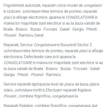
Frigotehnisti autorizati, reparam orice model de
congelator
in Urziceni.
schimbare
relee termice de pornire;; reparatii
placi
si afisaje electronice; aparea la
CONGELATOARE
in
marea lor majoritate sunt electrice si au la
baza
variatii de
Braila · Brasov · Buzau · Focsani · Galati · Giurgiu · Pitesti ·
Ploiesti
· Ramnicu Sarat
Reparatii, Service
Congelatoare
in Bucuresti Sector 2.
schimbare
relee termice de pornire;; reparatii
placi
si afisaje
electronice; Defectiunile care pot aparea la
CONGELATOARE
in marea lor majoritate sunt electrice si au
la
baza
variatii de Braila · Brasov · Buzau · Focsani · Galati ·
Giurgiu · Pitesti ·
Ploiesti
· Ramnicu
Service reparatii laptopuri,la nivel de
placa de baza
, placa
video,
schimbare
north b Efectuam reparatii frigidere
Ploiesti
, combine frigorifice,
congelatoare
la
Reparatii frigidere, combine firgorifice,
congelatoare
, lazi