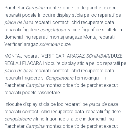
Parchetar
Campina
montez orice tip de parchet execut
reparatii podele Inlocuire display sticla pe loc reparatii pe
placa de baza
reparatii contact lichid recuperare data.
reparatii frigidere
congelatoare
vitrine frigorifice si altele in
domeniul frig reparatii montaj aragaze Montaj reparatii
Verificari aragaz
schimbari
duze
MONTAJ reparatii VERIFICARI ARAGAZ
SCHIMBARI
DUZE
REGLAJ FLACARA Inlocuire display sticla pe loc reparatii pe
placa de baza
reparatii contact lichid recuperare data.
reparatii Frigidere si
Congelatoare
Termokinguri Tir
Parchetar
Campina
montez orice tip de parchet execut
reparatii podele raschetare
Inlocuire display sticla pe loc reparatii pe
placa de baza
reparatii contact lichid recuperare data. reparatii frigidere
congelatoare
vitrine frigorifice si altele in domeniul frig
Parchetar
Campina
montez orice tip de parchet execut