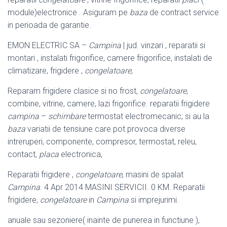
module)electronice . Asiguram pe
baza
de contract service
in perioada de garantie.
EMON ELECTRIC SA –
Campina
| jud. vinzari , reparatii si
montari , instalati frigorifice, camere frigorifice, instalati de
climatizare, frigidere ,
congelatoare
,
Reparam frigidere clasice si no frost,
congelatoare
,
combine, vitrine, camere, lazi frigorifice. reparatii frigidere
campina
–
schimbare
termostat electromecanic; si au la
baza
variatii de tensiune care pot provoca diverse
intreruperi, componente, compresor, termostat, releu,
contact,
placa
electronica,
Reparatii frigidere ,
congelatoare
, masini de spalat
Campina
. 4 Apr 2014 MASINI SERVICII. 0 KM. Reparatii
frigidere,
congelatoare
in
Campina
si imprejurimi.
anuale sau sezoniere( inainte de punerea in functiune ),