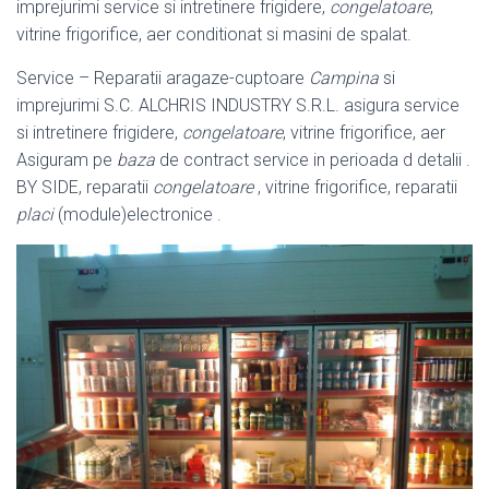
imprejurimi service si intretinere frigidere,
congelatoare
,
vitrine frigorifice, aer conditionat si masini de spalat.
Service – Reparatii aragaze-cuptoare
Campina
si
imprejurimi S.C. ALCHRIS INDUSTRY S.R.L. asigura service
si intretinere frigidere,
congelatoare
, vitrine frigorifice, aer
Asiguram pe
baza
de contract service in perioada d detalii .
BY SIDE, reparatii
congelatoare
, vitrine frigorifice, reparatii
placi
(module)
electronice .