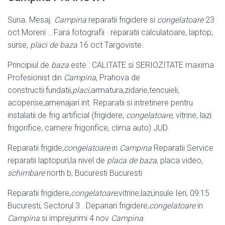
Suna. Mesaj.
Campina
reparatii frigidere si
congelatoare
23
oct Moreni .. Fara fotografii · reparatii calculatoare, laptop,
surse,
placi de baza
16 oct Targoviste.
Principiul de
baza
este : CALITATE si SERIOZITATE maxima
Profesionist din
Campina
, Prahova de
constructii:fundatii,
placi
,armatura,zidarie,tencuieli,
acoperise,amenajari int. Reparatii si intretinere pentru
instalatii de frig artificial (frigidere,
congelatoare
, vitrine, lazi
frigorifice, camere frigorifice, clima auto) JUD.
Reparatii frigide,
congelatoare
in
Campina
Reparatii Service
reparatii laptopuri,
la nivel de
placa de baza
, placa video,
schimbare
north b, Bucuresti Bucuresti
Reparatii frigidere,
congelatoare
,vitrine,lazi,insule Ieri, 09:15
Bucuresti, Sectorul 3 . Depanari frigidere,
congelatoare
in
Campina
si imprejurimi 4 nov
Campina
.