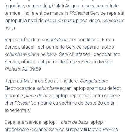
frigorifice, camere frig, Galati Asiguram service centrale
termice , indiferent de marca in
Ploiesti
si Service reparatii
laptopuri,la nivel de
placa de baza
, placa video,
schimbare
north
Reparatii frigidere,
congelatoare
,aer conditionat.Freon.
Servicii, afaceri, echipamente Service reparatii laptop
schimbare placa de baza
. Servicii, afaceri . decodari etc.
Servicii, afaceri, echipamente firme » Servicii diverse.
Ploiesti
. Azi 09:59
Reparatii Masini de Spalat, Frigidere,
Congelatoare
,
Electrocasnice
schimbare
ecran laptop spart sau defect,
reparatie
placa de baza
laptop, reparatie Centru copiere
chei
Ploiesti
Companie cu vechime de peste 20 de ani,
experienta si
Depanare/service laptop: –
placi de baza
laptop -
procesoare -ecrane/ Service si reparatii laptop
Ploiesti