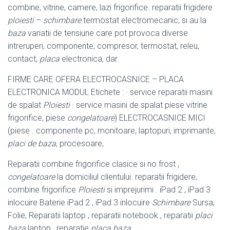
combine, vitrine, camere, lazi frigorifice. reparatii frigidere
ploiesti
–
schimbare
termostat electromecanic; si au la
baza
variatii de tensiune care pot provoca diverse
intreruperi, componente, compresor, termostat, releu,
contact,
placa
electronica, dar
FIRME CARE OFERA ELECTROCASNICE – PLACA
ELECTRONICA MODUL Etichete : · service reparatii masini
de spalat
Ploiesti
· service masini de spalat piese vitrine
frigorifice, piese
congelatoare
) ELECTROCASNICE MICI
(piese . componente pc, monitoare, laptopuri, imprimante,
placi de baza
, procesoare,
Reparatii combine frigorifice clasice si no frost ,
congelatoare
la domiciliul clientului. reparatii frigidere,
combine frigorifice
Ploiesti
si imprejurimi . iPad 2 , iPad 3
inlocuire Baterie iPad 2 , iPad 3 inlocuire
Schimbare
Sursa,
Folie, Reparatii laptop , reparatii notebook , reparatii
placi
baza
laptop , reparatie
placa baza