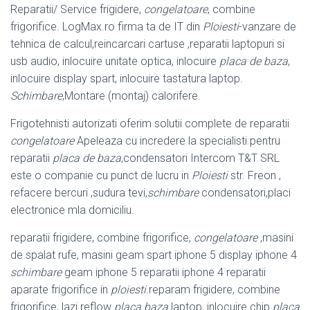
Reparatii/ Service frigidere,
congelatoare
, combine
frigorifice. LogMax.ro firma ta de IT din
Ploiesti
-vanzare de
tehnica de calcul,reincarcari cartuse ,reparatii laptopuri si
usb audio, inlocuire unitate optica, inlocuire
placa de baza
,
inlocuire display spart, inlocuire tastatura laptop.
Schimbare
,Montare (montaj) calorifere.
Frigotehnisti autorizati oferim solutii complete de reparatii
congelatoare
Apeleaza cu incredere la specialisti pentru
reparatii
placa de baza
,condensatori Intercom T&T SRL
este o companie cu punct de lucru in
Ploiesti
str. Freon ,
refacere bercuri ,sudura tevi,
schimbare
condensatori,placi
electronice mla domiciliu.
reparatii frigidere, combine frigorifice,
congelatoare
,masini
de spalat rufe, masini geam spart iphone 5 display iphone 4
schimbare
geam iphone 5 reparatii iphone 4 reparatii
aparate frigorifice in
ploiesti
.reparam frigidere, combine
frigorifice, lazi reflow
placa baza
laptop, inlocuire chip
placa