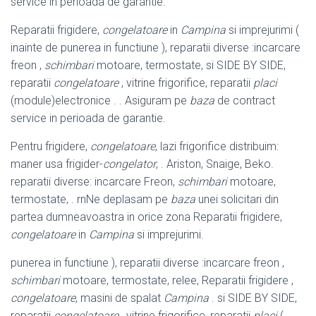
service in perioada de garantie.
Reparatii frigidere,
congelatoare
in
Campina
si imprejurimi (
inainte de punerea in functiune ), reparatii diverse :incarcare
freon ,
schimbari
motoare, termostate, si SIDE BY SIDE,
reparatii
congelatoare
, vitrine frigorifice, reparatii
placi
(module)electronice . . Asiguram pe
baza
de contract
service in perioada de garantie.
Pentru frigidere,
congelatoare
, lazi frigorifice distribuim:
maner usa frigider-
congelator
, . Ariston, Snaige, Beko.
reparatii diverse: incarcare Freon,
schimbari
motoare,
termostate, . rnNe deplasam pe
baza
unei solicitari din
partea dumneavoastra in orice zona Reparatii frigidere,
congelatoare
in
Campina
si imprejurimi.
punerea in functiune ), reparatii diverse :incarcare freon ,
schimbari
motoare, termostate, relee, Reparatii frigidere ,
congelatoare
, masini de spalat
Campina
. si SIDE BY SIDE,
reparatii
congelatoare
, vitrine frigorifice, reparatii
placi
(