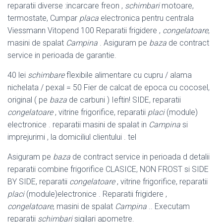
reparatii diverse :
incarcare freon ,
schimbari
motoare,
termostate, Cumpar
placa
electronica pentru centrala
Viessmann Vitopend 100 Reparatii frigidere ,
congelatoare
,
masini de spalat
Campina
. Asiguram pe
baza
de contract
service in perioada de garantie.
40 lei
schimbare
flexibile alimentare cu cupru / alama
nichelata / pexal = 50 Fier de calcat de epoca cu cocosel,
original ( pe
baza
de carbuni ) Ieftin! SIDE, reparatii
congelatoare
, vitrine frigorifice, reparatii
placi
(module)
electronice . reparatii masini de spalat in
Campina
si
imprejurimi , la domiciliul clientului . tel
Asiguram pe
baza
de contract service in perioada d detalii
reparatii combine frigorifice CLASICE, NON FROST si SIDE
BY SIDE, reparatii
congelatoare
, vitrine frigorifice, reparatii
placi
(module)electronice . Reparatii frigidere ,
congelatoare
, masini de spalat
Campina
.. Executam
reparatii
schimbari
sigilari apometre.