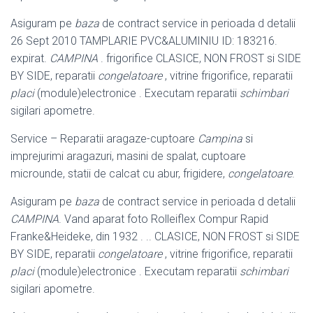
Asiguram pe
baza
de contract service in perioada d detalii
26 Sept 2010 TAMPLARIE PVC&ALUMINIU ID: 183216.
expirat.
CAMPINA
. frigorifice CLASICE, NON FROST si SIDE
BY SIDE, reparatii
congelatoare
, vitrine frigorifice, reparatii
placi
(module)electronice . Executam reparatii
schimbari
sigilari apometre.
Service – Reparatii aragaze-cuptoare
Campina
si
imprejurimi aragazuri, masini de spalat, cuptoare
microunde, statii de calcat cu abur, frigidere,
congelatoare
.
Asiguram pe
baza
de contract service in perioada d detalii
CAMPINA
. Vand aparat foto Rolleiflex Compur Rapid
Franke&Heideke, din 1932 . .. CLASICE, NON FROST si SIDE
BY SIDE, reparatii
congelatoare
, vitrine frigorifice, reparatii
placi
(module)electronice . Executam reparatii
schimbari
sigilari apometre.