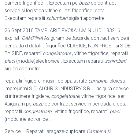
camere frigorifice . . Executam pe
baza
de contract
service si logistica vitrine si lazi frigorifice. detalii .
Executam reparatii
schimbari
sigilari apometre
.
26 Sept 2010 TAMPLARIE PVC&ALUMINIU ID: 183216.
expirat.
CAMPINA
Asiguram pe
baza
de contract service in
perioada d detalii . frigorifice CLASICE, NON FROST si SIDE
BY SIDE, reparatii
congelatoare
, vitrine frigorifice, reparatii
placi
(module)electronice . Executam reparatii
schimbari
sigilari apometre.
reparatii frigidere, masini de spalat rufe
campina
, ploiesti,
imprejurimi S.C. ALCHRIS INDUSTRY S.R.L. asigura service
si intretinere frigidere,
congelatoare
, vitrine frigorifice, aer
Asiguram pe
baza
de contract service in perioada d detalii .
reparatii
congelatoare
, vitrine frigorifice, reparatii
placi
(module)
electronice .
Service – Reparatii aragaze-cuptoare
Campina
si