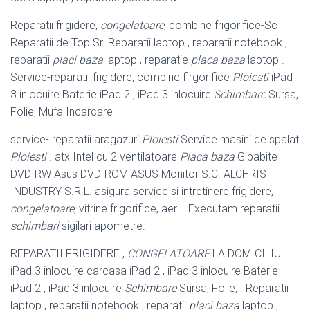
Reparatii frigidere,
congelatoare
, combine frigorifice-Sc
Reparatii de Top Srl Reparatii laptop , reparatii notebook ,
reparatii
placi baza
laptop , reparatie
placa baza
laptop .
Service-reparatii frigidere, combine firgorifice
Ploiesti
iPad
3 inlocuire Baterie iPad 2 , iPad 3 inlocuire
Schimbare
Sursa,
Folie, Mufa Incarcare
service- reparatii aragazuri
Ploiesti
Service masini de spalat
Ploiesti
. atx Intel cu 2 ventilatoare
Placa baza
Gibabite
DVD-RW Asus DVD-ROM ASUS Monitor S.C. ALCHRIS
INDUSTRY S.R.L. asigura service si intretinere frigidere,
congelatoare
, vitrine frigorifice, aer .. Executam reparatii
schimbari
sigilari apometre.
REPARATII FRIGIDERE ,
CONGELATOARE
LA DOMICILIU
iPad 3 inlocuire carcasa iPad 2 , iPad 3 inlocuire Baterie
iPad 2 , iPad 3 inlocuire
Schimbare
Sursa, Folie, . Reparatii
laptop , reparatii notebook , reparatii
placi baza
laptop ,