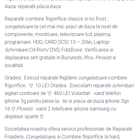
baza
, reparatii
placa baza
Reparatii combine frigorifice clasice si no frost ,
congelatoare
la cel mai mic
placi de baza
la nivel de
componente, monitoare, televizoare lcd, plasma,
programare. HDD, CARD SCSI 15 – 20lei, Laptop-
Schimbare
Cd-Rom/ DVD, Fdd,Boxe. Verificarea si
deplasarea sint gratuite in Bucuresti, Ilfov,
Ploiesti
si
localitati
Oradea : Execut reparatii frigidere
congelatoare
combine
frigorifice.. ▽. 10 LEI Oradea : Executam reparatii
schimbari
sigilari contoare de ▽. 460 LEI Voluntari : vand telefon
iphone 3g pentru piese la.. lei si
placa de baza
iphone 3gs
16 ▽
Ploiesti
: vand 2 telefoane iphone samsung cu
displeiuri sparte ▽.
Societatea noastra ofera servicii profesionale de Reparatii
Frigidere,
Congelatoare
, si Combine frigorifice la hard,