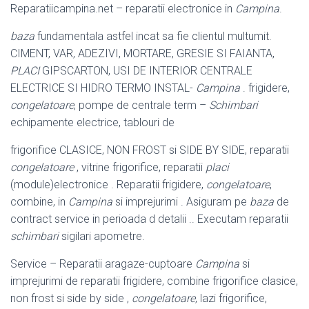
Reparatiicampina.net – reparatii electronice in
Campina
.
baza
fundamentala astfel incat sa fie clientul multumit.
CIMENT, VAR, ADEZIVI, MORTARE, GRESIE SI FAIANTA,
PLACI
GIPSCARTON, USI DE INTERIOR CENTRALE
ELECTRICE SI HIDRO TERMO INSTAL-
Campina
. frigidere,
congelatoare
, pompe de centrale term –
Schimbari
echipamente electrice, tablouri de
frigorifice CLASICE, NON FROST si SIDE BY SIDE, reparatii
congelatoare
, vitrine frigorifice, reparatii
placi
(module)electronice . Reparatii frigidere,
congelatoare
,
combine, in
Campina
si imprejurimi . Asiguram pe
baza
de
contract service in perioada d detalii .. Executam reparatii
schimbari
sigilari apometre.
Service – Reparatii aragaze-cuptoare
Campina
si
imprejurimi de reparatii frigidere, combine frigorifice clasice,
non frost si side by side ,
congelatoare
, lazi frigorifice,