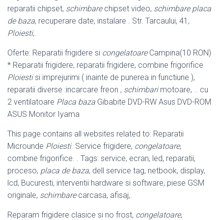
reparatii chipset,
schimbare
chipset video,
schimbare placa
de baza
, recuperare date, instalare . Str. Tarcaului, 41,
Ploiesti
,.
Oferte: Reparatii frigidere si
congelatoare
Campina(10 RON)
* Reparatii frigidere
, reparatii frigidere, combine frigorifice
Ploiesti
si imprejurimi ( inainte de punerea in functiune ),
reparatii diverse :incarcare freon ,
schimbari
motoare, .. cu
2 ventilatoare
Placa baza
Gibabite DVD-RW Asus DVD-ROM
ASUS Monitor Iyama
This page contains all websites related to: Reparatii
Microunde
Ploiesti
. Service frigidere,
congelatoare
,
combine frigorifice. . Tags: service, ecran, led, reparatii,
proceso,
placa de baza
, dell service tag, netbook, display,
lcd, Bucuresti, interventii hardware si software, piese GSM
originale,
schimbare
carcasa, afisaj,.
Reparam frigidere clasice si no frost,
congelatoare
,