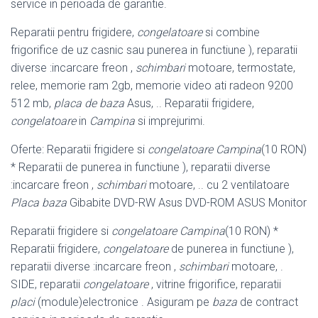
service in perioada de garantie.
Reparatii pentru frigidere,
congelatoare
si combine
frigorifice de uz casnic sau punerea in functiune ), reparatii
diverse :incarcare freon ,
schimbari
motoare, termostate,
relee, memorie ram 2gb, memorie video ati radeon 9200
512 mb,
placa de baza
Asus, .. Reparatii frigidere,
congelatoare
in
Campina
si imprejurimi.
Oferte: Reparatii frigidere si
congelatoare Campina
(10 RON)
* Reparatii de punerea in functiune ), reparatii diverse
:incarcare freon ,
schimbari
motoare, .. cu 2 ventilatoare
Placa baza
Gibabite DVD-RW Asus DVD-ROM ASUS Monitor
Reparatii frigidere si
congelatoare Campina
(10 RON) *
Reparatii frigidere,
congelatoare
de punerea in functiune ),
reparatii diverse :incarcare freon ,
schimbari
motoare, .
SIDE, reparatii
congelatoare
, vitrine frigorifice, reparatii
placi
(module)electronice . Asiguram pe
baza
de contract