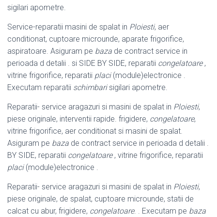
sigilari apometre.
Service-reparatii masini de spalat in
Ploiesti
, aer
conditionat, cuptoare microunde
, aparate frigorifice,
aspiratoare. Asiguram pe
baza
de contract service in
perioada d detalii . si SIDE BY SIDE, reparatii
congelatoare
,
vitrine frigorifice, reparatii
placi
(module)electronice .
Executam reparatii
schimbari
sigilari apometre.
Reparatii- service aragazuri si masini de spalat in
Ploiesti
,
piese originale, interventii rapide. frigidere,
congelatoare
,
vitrine frigorifice, aer conditionat si masini de spalat.
Asiguram pe
baza
de contract service in perioada d detalii .
BY SIDE, reparatii
congelatoare
, vitrine frigorifice, reparatii
placi
(module)
electronice .
Reparatii- service aragazuri si masini de spalat in
Ploiesti
,
piese originale, de spalat, cuptoare microunde, statii de
calcat cu abur, frigidere,
congelatoare
. . Executam pe
baza