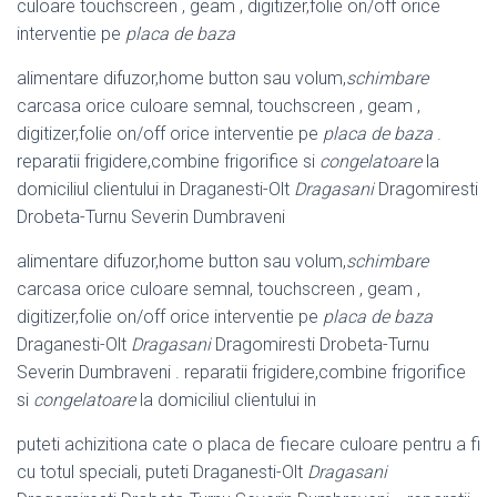
culoare touchscreen , geam , digitizer,folie on/off orice
interventie pe
placa de baza
alimentare difuzor,home button sau volum,
schimbare
carcasa orice culoare semnal, touchscreen , geam ,
digitizer,folie on/off orice interventie pe
placa de baza
.
reparatii frigidere,combine frigorifice si
congelatoare
la
domiciliul clientului in Draganesti-Olt
Dragasani
Dragomiresti
Drobeta-Turnu Severin Dumbraveni
alimentare difuzor,home button sau volum,
schimbare
carcasa orice culoare semnal, touchscreen , geam ,
digitizer,folie on/off orice interventie pe
placa de baza
Draganesti-Olt
Dragasani
Dragomiresti Drobeta-Turnu
Severin Dumbraveni . reparatii frigidere,combine frigorifice
si
congelatoare
la domiciliul clientului in
puteti achizitiona cate o placa de fiecare culoare pentru a fi
cu totul speciali, puteti Draganesti-Olt
Dragasani