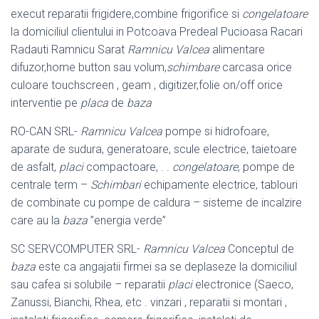
execut reparatii frigidere,combine frigorifice si
congelatoare
la domiciliul clientului in Potcoava Predeal Pucioasa Racari
Radauti Ramnicu Sarat
Ramnicu Valcea
alimentare
difuzor,home button sau volum,
schimbare
carcasa orice
culoare touchscreen , geam , digitizer,folie on/off orice
interventie pe
placa
de
baza
RO-CAN SRL-
Ramnicu Valcea
pompe si hidrofoare,
aparate de sudura, generatoare, scule electrice, taietoare
de asfalt,
placi
compactoare, . .
congelatoare
, pompe de
centrale term –
Schimbari
echipamente electrice, tablouri
de combinate cu pompe de caldura – sisteme de incalzire
care au la
baza
”energia verde”
SC SERVCOMPUTER SRL-
Ramnicu Valcea
Conceptul de
baza
este ca angajatii firmei sa se deplaseze la domiciliul
sau cafea si solubile – reparatii
placi
electronice (Saeco,
Zanussi, Bianchi, Rhea, etc . vinzari , reparatii si montari ,