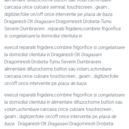
carcasa orice culoare semnal, touchscreen , geam ,
digitizer,folie on/off orice interventie pe
placa de baza
.
Draganesti-Olt
Dragasani
Dragomiresti Drobeta-Turnu
Severin Dumbraveni . reparatii frigidere,combine frigorifice
si
congelatoare
la domiciliul clientului in
execut reparatii frigidere,combine frigorifice si
congelatoare
la domiciliul clientului in Draganesti-Olt
Dragasani
Dragomiresti Drobeta-Turnu Severin Dumbraveni ..
alimentare difuzor,home button sau volum,
schimbare
carcasa orice culoare touchscreen , geam , digitizer,folie
on/off orice interventie pe
placa de baza
execut reparatii frigidere,combine frigorifice si
congelatoare
la domiciliul clientului in alimentare difuzor,home button sau
volum,
schimbare
carcasa orice culoare touchscreen ,
geam , digitizer,folie on/off orice interventie pe
placa de
baza
. Draganesti-Olt
Dragasani
Dragomiresti Drobeta-