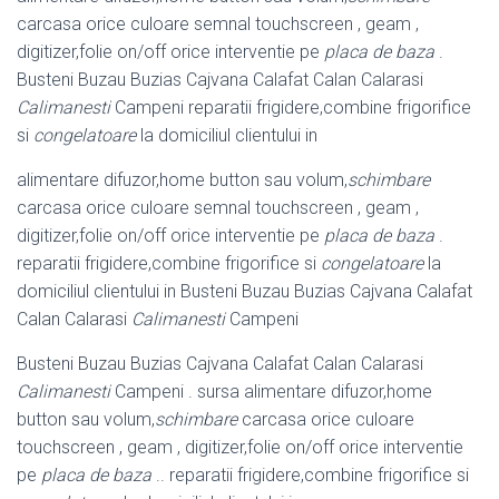
carcasa orice culoare semnal touchscreen , geam ,
digitizer,folie on/off orice interventie pe
placa de baza
.
Busteni Buzau Buzias Cajvana Calafat Calan Calarasi
Calimanesti
Campeni reparatii frigidere,combine frigorifice
si
congelatoare
la domiciliul clientului in
alimentare difuzor,home button sau volum,
schimbare
carcasa orice culoare semnal touchscreen , geam ,
digitizer,folie on/off orice interventie pe
placa de baza
.
reparatii frigidere,combine frigorifice si
congelatoare
la
domiciliul clientului in Busteni Buzau Buzias Cajvana Calafat
Calan Calarasi
Calimanesti
Campeni
Busteni Buzau Buzias Cajvana Calafat Calan Calarasi
Calimanesti
Campeni . sursa alimentare difuzor,home
button sau volum,
schimbare
carcasa orice culoare
touchscreen , geam , digitizer,folie on/off orice interventie
pe
placa de baza
.. reparatii frigidere,combine frigorifice si