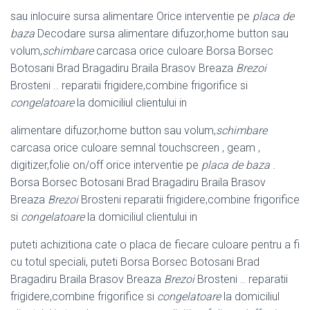
sau inlocuire sursa alimentare Orice interventie pe
placa de
baza
Decodare sursa alimentare difuzor,home button sau
volum,
schimbare
carcasa orice culoare Borsa Borsec
Botosani Brad Bragadiru Braila Brasov Breaza
Brezoi
Brosteni .. reparatii frigidere,combine frigorifice si
congelatoare
la domiciliul clientului in
alimentare difuzor,home button sau volum,
schimbare
carcasa orice culoare semnal touchscreen , geam ,
digitizer,folie on/off orice interventie pe
placa de baza
.
Borsa Borsec Botosani Brad Bragadiru Braila Brasov
Breaza
Brezoi
Brosteni reparatii frigidere,combine frigorifice
si
congelatoare
la domiciliul clientului in
puteti achizitiona cate o placa de fiecare culoare pentru a fi
cu totul speciali, puteti Borsa Borsec Botosani Brad
Bragadiru Braila Brasov Breaza
Brezoi
Brosteni .. reparatii
frigidere,combine frigorifice si
congelatoare
la domiciliul