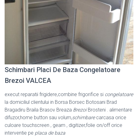
Schimbari Placi De Baza Congelatoare
Brezoi VALCEA
execut reparatii frigidere,combine frigorifice si
congelatoare
la domiciliul clientului in Borsa Borsec Botosani Brad
Bragadiru Braila Brasov Breaza
Brezoi
Brosteni . alimentare
difuzor,home button sau volum,
schimbare
carcasa orice
culoare touchscreen , geam , digitizer,folie on/off orice
interventie pe
placa de baza