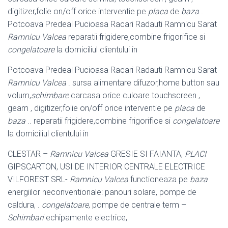
digitizer,folie on/off orice interventie pe
placa
de
baza
.
Potcoava Predeal Pucioasa Racari Radauti Ramnicu Sarat
Ramnicu Valcea
reparatii frigidere,combine frigorifice si
congelatoare
la domiciliul clientului in
Potcoava Predeal Pucioasa Racari Radauti Ramnicu Sarat
Ramnicu Valcea
. sursa alimentare difuzor,home button sau
volum,
schimbare
carcasa orice culoare touchscreen ,
geam , digitizer,folie on/off orice interventie pe
placa
de
baza
.. reparatii frigidere,combine frigorifice si
congelatoare
la domiciliul clientului in
CLESTAR –
Ramnicu Valcea
GRESIE SI FAIANTA,
PLACI
GIPSCARTON, USI DE INTERIOR CENTRALE ELECTRICE
VILFOREST SRL-
Ramnicu Valcea
functioneaza pe
baza
energiilor neconventionale: panouri solare, pompe de
caldura, .
congelatoare
, pompe de centrale term –
Schimbari
echipamente electrice,