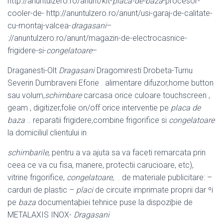
http://anuntulzero.ro/anunt/kit-
placa-de-baza
-procesor-
cooler-de- http://anuntulzero.ro/anunt/usi-garaj-de-calitate-
cu-montaj-valcea-
dragasani
–
://anuntulzero.ro/anunt/magazin-de-electrocasnice-
frigidere-si-
congelatoare
–
Draganesti-Olt
Dragasani
Dragomiresti Drobeta-Turnu
Severin Dumbraveni Eforie . alimentare difuzor,home button
sau volum,
schimbare
carcasa orice culoare touchscreen ,
geam , digitizer,folie on/off orice interventie pe
placa de
baza
.. reparatii frigidere,combine frigorifice si
congelatoare
la domiciliul clientului in
schimbarile
, pentru a va ajuta sa va faceti remarcata prin
ceea ce va cu fisa, manere, protectii carucioare, etc),
vitrine frigorifice,
congelatoare
,. . de materiale publicitare: –
carduri de plastic –
placi
de circuite imprimate proprii dar ºi
pe
baza
documentaþiei tehnice puse la dispoziþie de
METALAXIS INOX-
Dragasani