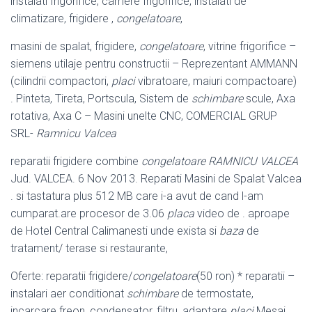
instalati frigorifice, camere frigorifice, instalati de
climatizare, frigidere ,
congelatoare
,
masini de spalat, frigidere,
congelatoare
, vitrine frigorifice –
siemens utilaje pentru constructii – Reprezentant AMMANN
(cilindrii compactori,
placi
vibratoare, maiuri compactoare)
. Pinteta, Tireta, Portscula, Sistem de
schimbare
scule, Axa
rotativa, Axa C – Masini unelte CNC, COMERCIAL GRUP
SRL-
Ramnicu Valcea
reparatii frigidere combine
congelatoare
RAMNICU VALCEA
Jud. VALCEA. 6 Nov 2013. Reparati Masini de Spalat Valcea
. si tastatura plus 512 MB care i-a avut de cand l-am
cumparat.are procesor de 3.06
placa
video de . aproape
de Hotel Central Calimanesti unde exista si
baza
de
tratament/ terase si restaurante,
Oferte: reparatii frigidere/
congelatoare
(50 ron) * reparatii –
instalari aer conditionat
schimbare
de termostate,
incarcare freon, condensator, filtru, adaptare
placi
Mesaj.