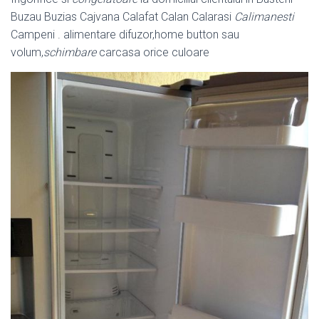
Buzau Buzias Cajvana Calafat Calan Calarasi
Calimanesti
Campeni . alimentare difuzor,home button sau
volum,
schimbare
carcasa orice culoare