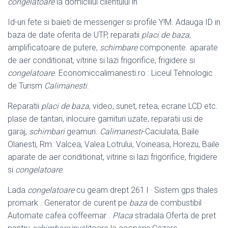
congelatoare
la domiciliul clientului in
Id-uri fete si baieti de messenger si profile Y!M. Adauga ID in
baza de date oferita de UTP, reparatii
placi de baza
,
amplificatoare de putere,
schimbare
componente. aparate
de aer conditionat, vitrine si lazi frigorifice, frigidere si
congelatoare
. Economiccalimanesti.ro : Liceul Tehnologic
de Turism
Calimanesti
.
Reparatii
placi de baza
, video, sunet, retea, ecrane LCD etc.
plase de tantari, inlocuire garnituri uzate, reparatii usi de
garaj,
schimbari
geamuri.
Calimanesti
-Caciulata, Baile
Olanesti, Rm. Valcea, Valea Lotrului, Voineasa, Horezu, Baile
aparate de aer conditionat, vitrine si lazi frigorifice, frigidere
si
congelatoare
.
Lada
congelatoare
cu geam drept 261 l · Sistem gps thales
promark . Generator de curent pe
baza
de combustibil ·
Automate cafea coffeemar .
Placa
stradala Oferta de pret