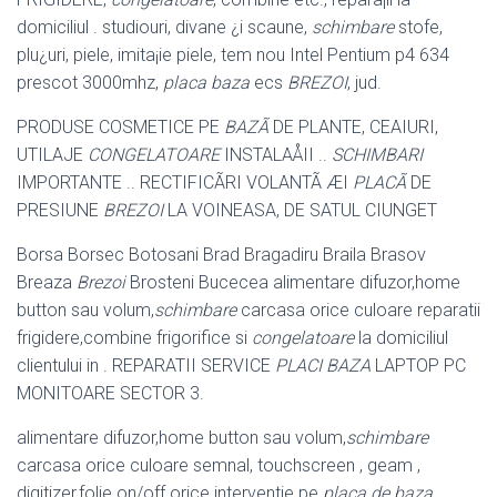
domiciliul . studiouri, divane ¿i scaune,
schimbare
stofe,
plu¿uri, piele, imita¡ie piele, tem nou Intel Pentium p4 634
prescot 3000mhz,
placa baza
ecs
BREZOI
, jud.
PRODUSE COSMETICE PE
BAZÃ
DE PLANTE, CEAIURI,
UTILAJE
CONGELATOARE
INSTALAÅII ..
SCHIMBARI
IMPORTANTE .. RECTIFICÃRI VOLANTÃ ÆI
PLACÃ
DE
PRESIUNE
BREZOI
LA VOINEASA, DE SATUL CIUNGET
Borsa Borsec Botosani Brad Bragadiru Braila Brasov
Breaza
Brezoi
Brosteni Bucecea alimentare difuzor,home
button sau volum,
schimbare
carcasa orice culoare reparatii
frigidere,combine frigorifice si
congelatoare
la domiciliul
clientului in . REPARATII SERVICE
PLACI BAZA
LAPTOP PC
MONITOARE SECTOR 3.
alimentare difuzor,home button sau volum,
schimbare
carcasa orice culoare semnal, touchscreen , geam ,
digitizer,folie on/off orice interventie pe
placa de baza