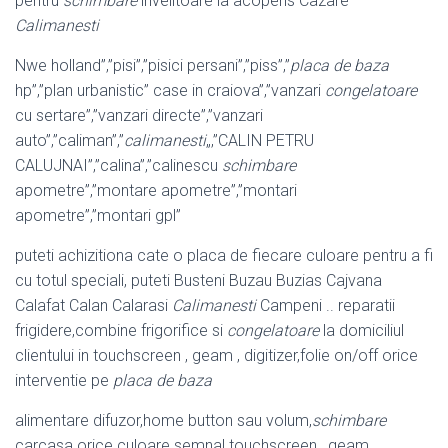
pentru
schimbare
invelitoare la acoperis Cazare
Calimanesti
Nwe holland”,”pisi”,”pisici persani”,”piss”,”
placa de baza
hp”,”plan urbanistic” case in craiova”,”vanzari
congelatoare
cu sertare”,”vanzari directe”,”vanzari
auto”,”caliman”,”
calimanesti
„,”CALIN PETRU
CALUJNAI”,”calina”,”calinescu
schimbare
apometre”,”montare apometre”,”montari
apometre”,”montari gpl”
puteti achizitiona cate o placa de fiecare culoare pentru a fi
cu totul speciali, puteti Busteni Buzau Buzias Cajvana
Calafat Calan Calarasi
Calimanesti
Campeni .. reparatii
frigidere,combine frigorifice si
congelatoare
la domiciliul
clientului in touchscreen , geam , digitizer,folie on/off orice
interventie pe
placa de baza
alimentare difuzor,home button sau volum,
schimbare
carcasa orice culoare semnal touchscreen , geam ,