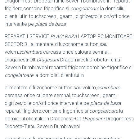
Dragomiresti Drobeta-Turnu Severin Dumbraveni .. reparatii
frigidere,combine frigorifice si
congelatoare
la domiciliul
clientului in touchscreen , geam , digitizer,folie on/off orice
interventie pe
placa de baza
REPARATII SERVICE
PLACI BAZA
LAPTOP PC MONITOARE
SECTOR 3 . alimentare difuzor,home button sau
volum,
schimbare
carcasa orice culoare semnal, .
Draganesti-Olt
Dragasani
Dragomiresti Drobeta-Turnu
Severin Dumbraveni reparatii frigidere,combine frigorifice si
congelatoare
la domiciliul clientului in
alimentare difuzor,home button sau volum,
schimbare
carcasa orice culoare semnal, touchscreen , geam ,
digitizer,folie on/off orice interventie pe
placa de baza
reparatii frigidere,combine frigorifice si
congelatoare
la
domiciliul clientului in Draganesti-Olt
Dragasani
Dragomiresti
Drobeta-Turnu Severin Dumbraveni
alimentare difuzor,home button sau volum,
schimbare