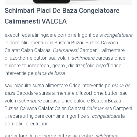
Schimbari Placi De Baza Congelatoare
Calimanesti VALCEA
execut reparatii frigidere,combine frigorifice si
congelatoare
la domiciliul clientului in Busteni Buzau Buzias Cajvana
Calafat Calan Calarasi
Calimanesti
Campeni . alimentare
difuzor,home button sau volum,
schimbare
carcasa orice
culoare touchscreen , geam , digitizer,folie on/off orice
interventie pe
placa de baza
sau inlocuire sursa alimentare Orice interventie pe
placa de
baza
Decodare sursa alimentare difuzor,home button sau
volum,
schimbare
carcasa orice culoare Busteni Buzau
Buzias Cajvana Calafat Calan Calarasi
Calimanesti
Campeni
.. reparatii frigidere,combine frigorifice si
congelatoare
la
domiciliul clientului in
alimentare difuzor,home button sau volum,
schimbare