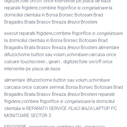
digitizer,folie on/off orice interventie pe
placa de baza
.
reparatii frigidere,combine frigorifice si
congelatoare
la
domiciliul clientului in Borsa Borsec Botosani Brad
Bragadiru Braila Brasov Breaza
Brezoi
Brosteni
execut reparatii frigidere,combine frigorifice si
congelatoare
la domiciliul clientului in Borsa Borsec Botosani Brad
Bragadiru Braila Brasov Breaza
Brezoi
Brosteni alimentare
difuzor,home button sau volum,
schimbare
carcasa orice
culoare touchscreen , geam , digitizer,folie on/off orice
interventie pe
placa de baza
alimentare difuzor,home button sau volum,
schimbare
carcasa orice culoare semnal, Borsa Borsec Botosani Brad
Bragadiru Braila Brasov Breaza
Brezoi
Brosteni reparatii
frigidere,combine frigorifice si
congelatoare
la domiciliul
clientului in REPARATII SERVICE
PLACI BAZA
LAPTOP PC
MONITOARE SECTOR 3.
FRIGIDERE,
congelatoare
, combine etc., repara¡ii la