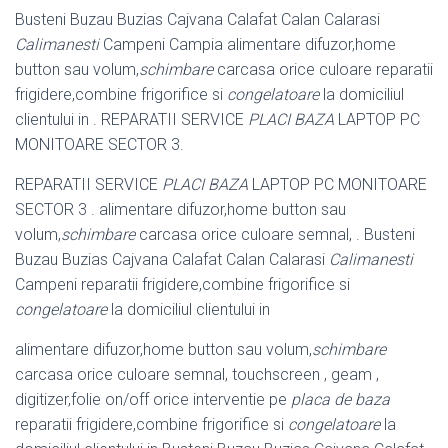
Busteni Buzau Buzias Cajvana Calafat Calan Calarasi
Calimanesti
Campeni Campia alimentare difuzor,home
button sau volum,
schimbare
carcasa orice culoare reparatii
frigidere,combine frigorifice si
congelatoare
la domiciliul
clientului in . REPARATII SERVICE
PLACI BAZA
LAPTOP PC
MONITOARE SECTOR 3.
REPARATII SERVICE
PLACI BAZA
LAPTOP PC MONITOARE
SECTOR 3 . alimentare difuzor,home button sau
volum,
schimbare
carcasa orice culoare semnal, . Busteni
Buzau Buzias Cajvana Calafat Calan Calarasi
Calimanesti
Campeni reparatii frigidere,combine frigorifice si
congelatoare
la domiciliul clientului in
alimentare difuzor,home button sau volum,
schimbare
carcasa orice culoare semnal, touchscreen , geam ,
digitizer,folie on/off orice interventie pe
placa de baza
reparatii frigidere,combine frigorifice si
congelatoare
la