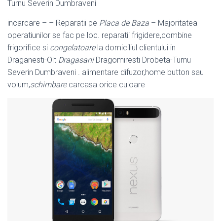
Turnu Severin Dumbraveni
incarcare – – Reparatii pe
Placa de Baza
– Majoritatea
operatiunilor se fac pe loc. reparatii frigidere,combine
frigorifice si
congelatoare
la domiciliul clientului in
Draganesti-Olt
Dragasani
Dragomiresti Drobeta-Turnu
Severin Dumbraveni . alimentare difuzor,home button sau
volum,
schimbare
carcasa orice culoare