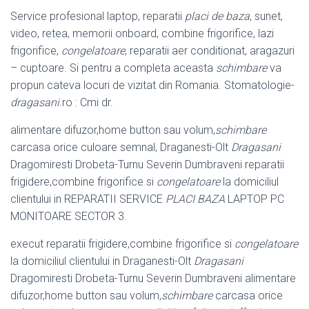
Service profesional laptop, reparatii
placi de baza
, sunet,
video, retea, memorii onboard, combine frigorifice, lazi
frigorifice,
congelatoare
, reparatii aer conditionat, aragazuri
– cuptoare. Si pentru a completa aceasta
schimbare
va
propun cateva locuri de vizitat din Romania. Stomatologie-
dragasani
.ro : Cmi dr.
alimentare difuzor,home button sau volum,
schimbare
carcasa orice culoare semnal, Draganesti-Olt
Dragasani
Dragomiresti Drobeta-Turnu Severin Dumbraveni reparatii
frigidere,combine frigorifice si
congelatoare
la domiciliul
clientului in REPARATII SERVICE
PLACI BAZA
LAPTOP PC
MONITOARE SECTOR 3.
execut reparatii frigidere,combine frigorifice si
congelatoare
la domiciliul clientului in Draganesti-Olt
Dragasani
Dragomiresti Drobeta-Turnu Severin Dumbraveni alimentare
difuzor,home button sau volum,
schimbare
carcasa orice