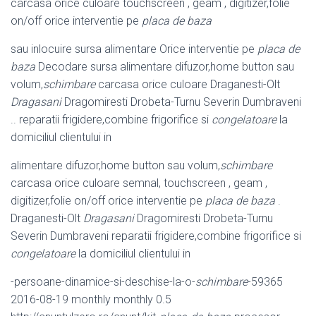
carcasa orice culoare touchscreen , geam , digitizer,folie
on/off orice interventie pe
placa de baza
sau inlocuire sursa alimentare Orice interventie pe
placa de
baza
Decodare sursa alimentare difuzor,home button sau
volum,
schimbare
carcasa orice culoare Draganesti-Olt
Dragasani
Dragomiresti Drobeta-Turnu Severin Dumbraveni
.. reparatii frigidere,combine frigorifice si
congelatoare
la
domiciliul clientului in
alimentare difuzor,home button sau volum,
schimbare
carcasa orice culoare semnal, touchscreen , geam ,
digitizer,folie on/off orice interventie pe
placa de baza
.
Draganesti-Olt
Dragasani
Dragomiresti Drobeta-Turnu
Severin Dumbraveni reparatii frigidere,combine frigorifice si
congelatoare
la domiciliul clientului in
-persoane-dinamice-si-deschise-la-o-
schimbare
-59365
2016-08-19 monthly monthly 0.5