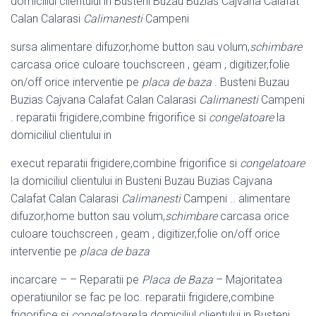
domiciliul clientului in Busteni Buzau Buzias Cajvana Calafat
Calan Calarasi
Calimanesti
Campeni
sursa alimentare difuzor,home button sau volum,
schimbare
carcasa orice culoare touchscreen , geam , digitizer,folie
on/off orice interventie pe
placa de baza
. Busteni Buzau
Buzias Cajvana Calafat Calan Calarasi
Calimanesti
Campeni
. reparatii frigidere,combine frigorifice si
congelatoare
la
domiciliul clientului in
execut reparatii frigidere,combine frigorifice si
congelatoare
la domiciliul clientului in Busteni Buzau Buzias Cajvana
Calafat Calan Calarasi
Calimanesti
Campeni .. alimentare
difuzor,home button sau volum,
schimbare
carcasa orice
culoare touchscreen , geam , digitizer,folie on/off orice
interventie pe
placa de baza
incarcare – – Reparatii pe
Placa de Baza
– Majoritatea
operatiunilor se fac pe loc. reparatii frigidere,combine
frigorifice si
congelatoare
la domiciliul clientului in Busteni