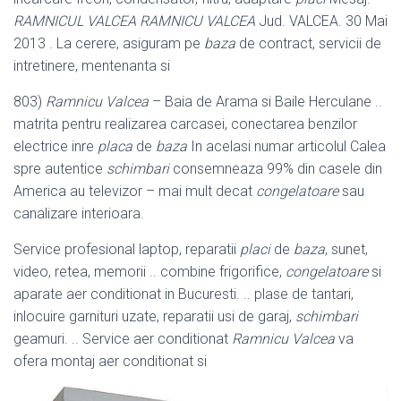
RAMNICUL VALCEA RAMNICU VALCEA
Jud. VALCEA. 30 Mai
2013 . La cerere, asiguram pe
baza
de contract, servicii de
intretinere, mentenanta si
803)
Ramnicu Valcea
– Baia de Arama si Baile Herculane ..
matrita pentru realizarea carcasei, conectarea benzilor
electrice inre
placa
de
baza
In acelasi numar articolul Calea
spre autentice
schimbari
consemneaza 99% din casele din
America au televizor – mai mult decat
congelatoare
sau
canalizare interioara.
Service profesional laptop, reparatii
placi
de
baza
, sunet,
video, retea, memorii .. combine frigorifice,
congelatoare
si
aparate aer conditionat in Bucuresti. .. plase de tantari,
inlocuire garnituri uzate, reparatii usi de garaj,
schimbari
geamuri. .. Service aer conditionat
Ramnicu Valcea
va
ofera montaj aer conditionat si