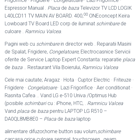
Frigorifice · Frigidere ·
Congelatoare
· Lazi Frigorifice ·
Espressor Manual .
Placa
de
baza
Televizor TV LCD LOGIK
00
L40LCD11 TV MAIN AV BOARD. 400,
ONEconcept Keira
Lowboard TV Board LED corp de iluminat
schimbare
de
culoare .
Ramnicu Valcea
.
Pagini web cu
schimbare
in director web . Reparatii Masini
de Spalat, Frigidere,
Congelatoare
, Electrocasnice Servicii
oferite de Service Laptop Expert Constanta: reparatie
placa
de
baza
.. Restaurant Vila Boierului,
Ramnicu Valcea
Cele mai cautate; Aragaz · Hota · Cuptor Electric · Friteuze ·
Frigidere ·
Congelatoare
· Lazi Frigorifice · Aer conditionat ·
Rasnita Cafea .. Vand LG e-
510 Univa /Optimus Hub
(posibile
schimbari
cu : iPhone, HTC, .
Ramnicu Valcea
Vand
placa
de
baza
pentru LAPTOP LG R510 –
DA0QL8MB8E0 –
Placa
de
baza
laptop
alimentare difuzor,home button sau volum,
schimbare
carcasa orice culoare semnal, touchscreen , geam ,