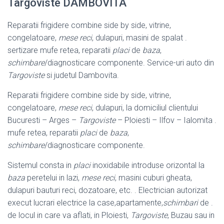
Targoviste DAMBOVITA
Reparatii frigidere combine side by side, vitrine,
congelatoare,
mese reci
, dulapuri, masini de spalat .
sertizare mufe retea, reparatii
placi
de
baza
,
schimbare
/diagnosticare componente. Service-uri auto din
Targoviste
si judetul Dambovita.
Reparatii frigidere combine side by side, vitrine,
congelatoare,
mese reci
, dulapuri, la domiciliul clientului
Bucuresti – Arges –
Targoviste
– Ploiesti – Ilfov – Ialomita .
mufe retea, reparatii
placi
de
baza
,
schimbare
/diagnosticare componente.
Sistemul consta in
placi
inoxidabile introduse orizontal la
baza
peretelui in lazi,
mese reci
, masini cuburi gheata,
dulapuri bauturi reci, dozatoare, etc. . Electrician autorizat
execut lucrari electrice la case,apartamente,
schimbari
de .
de locul in care va aflati, in Ploiesti,
Targoviste
, Buzau sau in