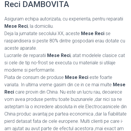
Reci DAMBOVITA
Asiguram echipa autorizata, cu experienta, pentru reparatii
Mese Reci
, la domiciliu.
Deja la jumatate secolului XX, aceste
Mese Reci
se
raspandisera si peste 80% dintre gospodarii erau dotate cu
aceste aparate.
Lucrarile de reparatii
Mese Reci
, atat modelele clasice cat
si cele de tip no-frost se executa cu materiale si utilaje
moderne si performante.
Piata de consum de produse
Mese Reci
este foarte
variata. In ultima vreme gasim din ce in ce mai multe
Mese
Reci
care provin din China. Nu este un lucru rau, deoarece
vom avea produse pentru toate buzunarele ,dar nici sa ne
asteptam la o incredere absoluta in ele.Electrocasnicele din
China produc avantaj pe partea economica ,dar la fiabilitate
pierd detasat fata de cele europene. Multi clienti pe care i-
am ajutat au avut parte de efectul acestora ,mai exact am