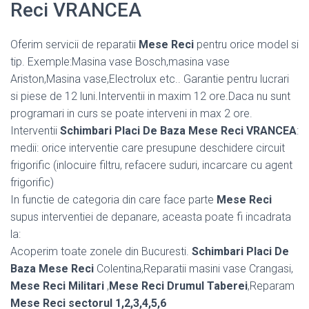
Reci VRANCEA
Oferim servicii de reparatii
Mese Reci
pentru orice model si
tip. Exemple:Masina vase Bosch,masina vase
Ariston,Masina vase,Electrolux etc.. Garantie pentru lucrari
si piese de 12 luni.Interventii in maxim 12 ore.Daca nu sunt
programari in curs se poate interveni in max 2 ore.
Interventii
Schimbari Placi De Baza Mese Reci VRANCEA
:
medii: orice interventie care presupune deschidere circuit
frigorific (inlocuire filtru, refacere suduri, incarcare cu agent
frigorific)
In functie de categoria din care face parte
Mese Reci
supus interventiei de depanare, aceasta poate fi incadrata
la:
Acoperim toate zonele din Bucuresti.
Schimbari Placi De
Baza Mese Reci
Colentina,Reparatii masini vase Crangasi,
Mese Reci Militari
,
Mese Reci Drumul Taberei
,Reparam
Mese Reci sectorul 1,2,3,4,5,6