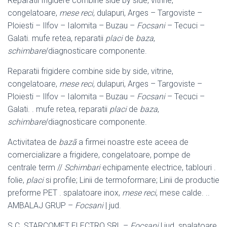
Reparatii frigidere combine side by side, vitrine,
congelatoare,
mese reci
, dulapuri, Arges – Targoviste –
Ploiesti – Ilfov – Ialomita – Buzau –
Focsani
– Tecuci –
Galati. mufe retea, reparatii
placi
de
baza
,
schimbare
/diagnosticare componente.
Reparatii frigidere combine side by side, vitrine,
congelatoare,
mese reci
, dulapuri, Arges – Targoviste –
Ploiesti – Ilfov – Ialomita – Buzau –
Focsani
– Tecuci –
Galati. . mufe retea, reparatii
placi
de
baza
,
schimbare
/diagnosticare componente.
Activitatea de
bazã
a firmei noastre este aceea de
comercializare a frigidere, congelatoare, pompe de
centrale term //
Schimbari
echipamente electrice, tablouri .
folie,
placi
si profile; Linii de termoformare; Linii de productie
preforme PET . spalatoare inox,
mese reci
, mese calde. ..
AMBALAJ GRUP –
Focsani
| jud.
S.C. STARCOMET ELECTRO SRL –
Focsani
| jud. spalatoare