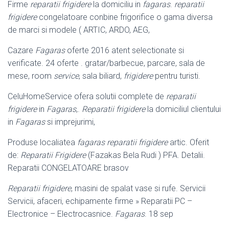
Firme
reparatii frigidere
la domiciliu in
fagaras
.
reparatii
frigidere
congelatoare conbine frigorifice o gama diversa
de marci si modele ( ARTIC, ARDO, AEG,
Cazare
Fagaras
oferte 2016 atent selectionate si
verificate. 24 oferte . gratar/
barbecue, parcare, sala de
mese, room
service
, sala biliard,
frigidere
pentru turisti.
CeluHomeService ofera solutii complete de
reparatii
frigidere
in
Fagaras
,.
Reparatii frigidere
la domiciliul clientului
in
Fagaras
si imprejurimi,
Produse localiatea
fagaras reparatii frigidere
artic. Oferit
de:
Reparatii Frigidere
(Fazakas Bela Rudi ) PFA. Detalii.
Reparatii CONGELATOARE brasov
Reparatii frigidere
, masini de spalat vase si rufe. Servicii
Servicii, afaceri, echipamente firme » Reparatii PC –
Electronice – Electrocasnice.
Fagaras
. 18 sep