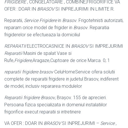
FRIGIDERE
, CONGELATOARE , COMBINE,FRIGORIFICE VA
OFER : DOAR IN
BRASOV
SI INPREJURIMI IN LIMITE R.
Reparatii,
Service Frigidere
in
Brasov
. Frigotehnisti autorizati,
reparam orice model de frigider in
Brasov
. Reparatia
frigiderelor se efectueaza la domiciliul
REPARATII
ELECTROCASNICE IN
BRASOV
SI IMPREJURIMI
Reparatii
Masini de spalat Vase si
Rufe,
Frigidere
,Aragaze,Cuptoare de orice Marca. 0; 1
reparatii frigidere brasov
CeluHomeService ofera solutii
complete de reparatii frigidere in judetul Brasov, indiferent
de model, inclusiv repararea modulelor
Reparatii frigidere Brasov
, Brașov. 155 de aprecieri.
Persoana fizica specializata in domeniul instalatiilor
frigorifice execut reparatii si intretinere
VA OFER : DOAR IN
BRASOV
SI INPREJURIMI –
Service
,