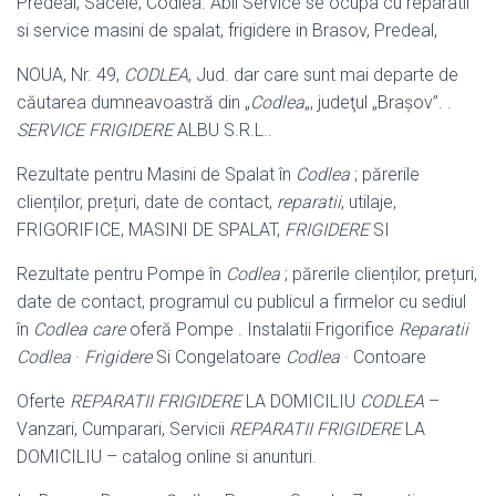
Predeal, Sacele, Codlea. Abil Service se ocupa cu reparatii
si service masini de spalat, frigidere in Brasov, Predeal,
NOUA, Nr. 49,
CODLEA
, Jud. dar care sunt mai departe de
căutarea dumneavoastră din „
Codlea
„, judeţul „Brașov”. .
SERVICE FRIGIDERE
ALBU S.R.L..
Rezultate pentru Masini de Spalat în
Codlea
; părerile
clienților, prețuri, date de contact,
reparatii
, utilaje,
FRIGORIFICE, MASINI DE SPALAT,
FRIGIDERE
SI
Rezultate pentru Pompe în
Codlea
; părerile clienților, prețuri,
date de contact, programul cu publicul a firmelor cu sediul
în
Codlea care
oferă Pompe . Instalatii Frigorifice
Reparatii
Codlea
·
Frigidere
Si Congelatoare
Codlea
· Contoare
Oferte
REPARATII FRIGIDERE
LA DOMICILIU
CODLEA
–
Vanzari, Cumparari, Servicii
REPARATII FRIGIDERE
LA
DOMICILIU – catalog online si anunturi.