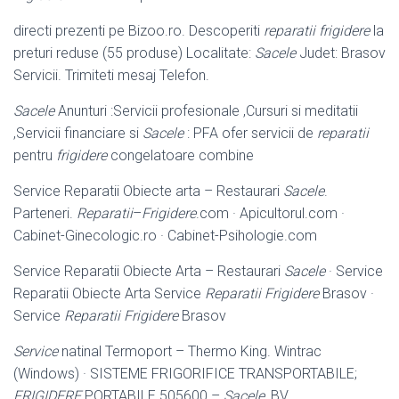
directi prezenti pe Bizoo.ro. Descoperiti
reparatii frigidere
la
preturi reduse (55 produse) Localitate:
Sacele
Judet: Brasov
Servicii. Trimiteti mesaj Telefon.
Sacele
Anunturi :Servicii profesionale ,Cursuri si meditatii
,Servicii financiare si
Sacele
: PFA ofer servicii de
reparatii
pentru
frigidere
congelatoare combine
Service Reparatii Obiecte arta – Restaurari
Sacele
.
Parteneri.
Reparatii
–
Frigidere
.com · Apicultorul.com ·
Cabinet-Ginecologic.ro · Cabinet-Psihologie.
com
Service Reparatii Obiecte Arta – Restaurari
Sacele
· Service
Reparatii Obiecte Arta Service
Reparatii Frigidere
Brasov ·
Service
Reparatii Frigidere
Brasov
Service
natinal Termoport – Thermo King. Wintrac
(Windows) · SISTEME FRIGORIFICE TRANSPORTABILE;
FRIGIDERE
PORTABILE 505600 –
Sacele
, BV.