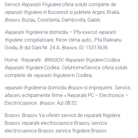
Servicii
Reparatii Frigidere
ofera solutii complete de
reparatii frigidere
, in Bucuresti si judetele Arges, Braila,
Brasov
, Buzau, Constanta, Dambovita, Galati,
Reparatii frigidere
la domiciliu – Pfa execut
reparatii
frigidere
, congelatoare, freon clima auto., Pfa Raileanu
Ovidiu, B-dul Garii Nr. 24 A,
Brasov
, ID: 15313636.
Home · Reparatii ·
BRASOV
;
Reparatii frigidere
Codlea.
Reparatii frigidere
Codlea. CeluHomeService ofera solutii
complete de
reparatii frigidere
in Codlea,
reparatii frigidere
la domiciliu
Brasov
si imprejurimi. Servicii,
afaceri, echipamente firme » Reparatii PC – Electronice –
Electrocasnice.
Brasov
. Azi 08:
32
Brasov. Brasov Va oferim servicii de reparatii frigidere
Brasov, reparatii electrocasnice Brasov, service
electrocasnice Brasov, service frigidere Brasov.