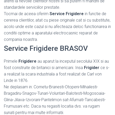
atenti la nevoile clientilor nostrii si sa putem fi mandrii de
standardele serviciilor prestate.
Tocmai de aceea oferim
Service Frigidere
in functie de
cererea clientilor, atat cu piese originale cat si cu substitute,
acolo unde este cazul si nu afecteaza deloc functionarea in
conditii optime a aparatului electrocasnic reparat de
compania noastra.
Service Frigidere BRASOV
Primele
Frigidere
au aparut la inceputul secolului XIX si au
fost construite de britanici si americani. Insa
Frigider
ce s-
a realizat la scara industriala a fost realizat de Carl von
Linde in 1876.
Ne deplasam in: Cornetu-Branesti-Otopeni-Mihailesti-
Bragadiru-Snagov-Tunari-Voluntari-Balotesti-Mogosoaia-
Glina-Jilava-Izvorani-Pantelimon sat-Afumati-Tancabesti-
Frumusani etc. Daca nu regasiti locatia dvs. va rugam
sunati pentru mai multe informatii.