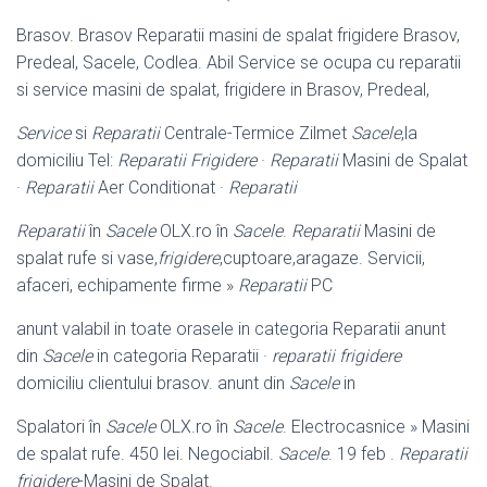
Brasov. Brasov Reparatii masini de spalat frigidere Brasov,
Predeal, Sacele, Codlea. Abil Service se ocupa cu reparatii
si service masini de spalat, frigidere in Brasov, Predeal,
Service
si
Reparatii
Centrale-Termice Zilmet
Sacele
,la
domiciliu Tel:
Reparatii Frigidere
·
Reparatii
Masini de Spalat
·
Reparatii
Aer Conditionat ·
Reparatii
Reparatii
în
Sacele
OLX.ro în
Sacele
.
Reparatii
Masini de
spalat rufe si vase,
frigidere
,cuptoare,aragaze. Servicii,
afaceri, echipamente firme »
Reparatii
PC
anunt valabil in toate orasele in categoria Reparatii anunt
din
Sacele
in categoria Reparatii ·
reparatii frigidere
domiciliu clientului brasov. anunt din
Sacele
in
Spalatori în
Sacele
OLX.ro în
Sacele
. Electrocasnice » Masini
de spalat rufe. 450 lei. Negociabil.
Sacele
. 19 feb .
Reparatii
frigidere
-Masini de Spalat.