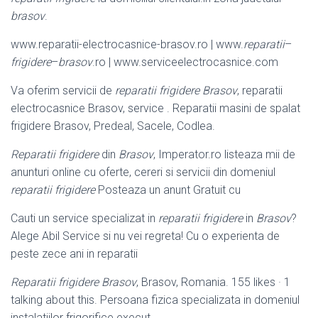
brasov
.
www.reparatii-electrocasnice-brasov.ro | www.
reparatii
–
frigidere
–
brasov
.ro | www.
serviceelectrocasnice.com
Va oferim servicii de
reparatii frigidere Brasov
, reparatii
electrocasnice Brasov, service . Reparatii masini de spalat
frigidere Brasov, Predeal, Sacele, Codlea.
Reparatii frigidere
din
Brasov
, Imperator.ro listeaza mii de
anunturi online cu oferte, cereri si servicii din domeniul
reparatii frigidere
Posteaza un anunt Gratuit cu
Cauti un service specializat in
reparatii frigidere
in
Brasov
?
Alege Abil Service si nu vei regreta! Cu o experienta de
peste zece ani in reparatii
Reparatii frigidere Brasov
, Brasov, Romania. 155 likes · 1
talking about this. Persoana fizica specializata in domeniul
instalatiilor frigorifice execut