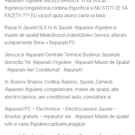
Reparatii frigidere SACELE
BRASOV. Vi sa stricat
frigiderul,congelatorul,conbina frigorifica si NU STITI CE SA
FACETII ??? EU va pot ajuta atunci cand va lasa
Repar în
Sacele
OLX.ro în
Sacele
.
Reparatii frigidere
si
masini de spalat Miele,
Bosch,Indesit,Beko Servicii, afaceri,
echipamente firme » Reparatii PC
Service
si
Reparatii
Centrale-Termice Buderus
Sacele
,la
domiciliu Tel:
Reparatii Frigidere
·
Reparatii
Masini de Spalat
·
Reparatii
Aer Conditionat ·
Reparatii
In: Brasov, Brasov, Codlea, Rasnov,
Sacele
, Zarnesti.
Reparatii frigidere
, congelatoare, masini de spalat, alte
electrocasnice, aer conditionat auto, constatare si
Reparatii
PC – Electronice – Electrocasnice
Sacele
–
Anunturi gratuite – reparator ele .
Reparatii
Masini de spalat
rufe si vase,
frigidere
,cuptoare,aragaze.