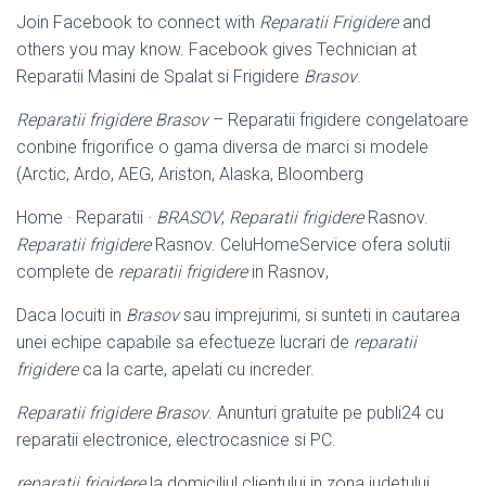
Join Facebook to connect with
Reparatii Frigidere
and
others you may know. Facebook gives Technician at
Reparatii Masini de Spalat si Frigidere
Brasov
.
Reparatii frigidere Brasov
– Reparatii frigidere congelatoare
conbine frigorifice o gama diversa de marci si modele
(Arctic, Ardo, AEG, Ariston, Alaska, Bloomberg
Home · Reparatii ·
BRASOV
;
Reparatii frigidere
Rasnov.
Reparatii frigidere
Rasnov. CeluHomeService ofera solutii
complete de
reparatii frigidere
in Rasnov
,
Daca locuiti in
Brasov
sau imprejurimi, si sunteti in cautarea
unei echipe capabile sa efectueze lucrari de
reparatii
frigidere
ca la carte, apelati cu increder.
Reparatii frigidere Brasov
. Anunturi gratuite pe publi24 cu
reparatii electronice, electrocasnice si PC.
reparatii frigidere
la domiciliul clientului.in zona judetului