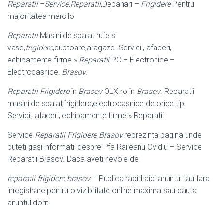
Reparatii
–
Service
,
Reparatii
,Depanari –
Frigidere
Pentru
majoritatea marcilo
Reparatii
Masini de spalat rufe si
vase,
frigidere
,cuptoare,aragaze. Servicii, afaceri,
echipamente firme »
Reparatii
PC – Electronice –
Electrocasnice.
Brasov
.
Reparatii Frigidere
în
Brasov
OLX.ro în
Brasov
. Reparatii
masini de spalat,
frigidere,electrocasnice de orice tip.
Servicii, afaceri, echipamente firme » Reparatii
Service
Reparatii Frigidere Brasov
reprezinta pagina unde
puteti gasi informatii despre Pfa Raileanu Ovidiu – Service
Reparatii Brasov. Daca aveti nevoie de:
reparatii frigidere brasov
– Publica rapid aici anuntul tau fara
inregistrare pentru o vizibilitate online maxima sau cauta
anuntul dorit.