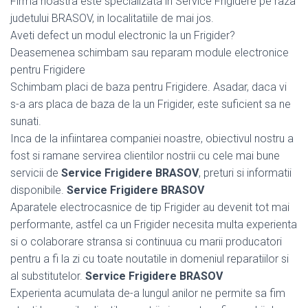
Firma noastra este specializata in Service Frigidere pe raza
judetului BRASOV, in localitatiile de mai jos.
Aveti defect un modul electronic la un Frigider?
Deasemenea schimbam sau reparam module electronice
pentru Frigidere
Schimbam placi de baza pentru Frigidere. Asadar, daca vi
s-a ars placa de baza de la un Frigider, este suficient sa ne
sunati.
Inca de la infiintarea companiei noastre, obiectivul nostru a
fost si ramane servirea clientilor nostrii cu cele mai bune
servicii de
Service Frigidere BRASOV
, preturi si informatii
disponibile.
Service Frigidere BRASOV
Aparatele electrocasnice de tip Frigider au devenit tot mai
performante, astfel ca un Frigider necesita multa experienta
si o colaborare stransa si continuua cu marii producatori
pentru a fi la zi cu toate noutatile in domeniul reparatiilor si
al substitutelor.
Service Frigidere BRASOV
Experienta acumulata de-a lungul anilor ne permite sa fim