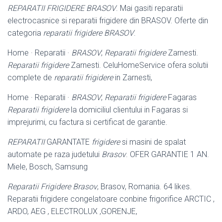
REPARATII FRIGIDERE BRASOV
. Mai gasiti reparatii
electrocasnice si reparatii frigidere din BRASOV. Oferte din
categoria
reparatii frigidere BRASOV
.
Home · Reparatii ·
BRASOV
;
Reparatii frigidere
Zarnesti.
Reparatii frigidere
Zarnesti. CeluHomeService ofera solutii
complete de
reparatii frigidere
in Zarnesti,
Home · Reparatii ·
BRASOV
;
Reparatii frigidere
Fagaras
Reparatii frigidere
la domiciliul clientului in Fagaras si
imprejurimi, cu factura si certificat de garantie.
REPARATII
GARANTATE
frigidere
si masini de spalat
automate pe raza judetului
Brasov
. OFER GARANTIE 1 AN.
Miele, Bosch, Samsung
Reparatii Frigidere Brasov
, Brasov, Romania. 64 likes.
Reparatii frigidere congelatoare conbine frigorifice ARCTIC ,
ARDO, AEG , ELECTROLUX ,
GORENJE,