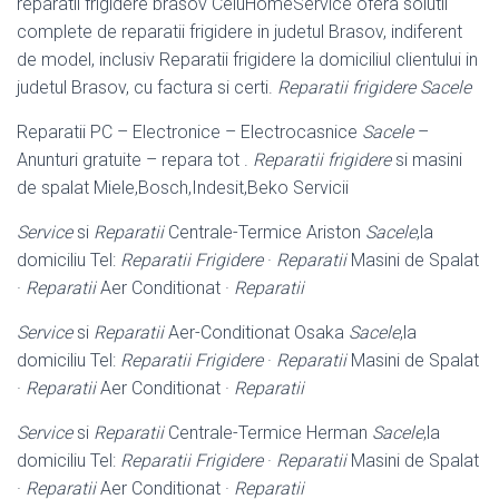
reparatii frigidere brasov CeluHomeService ofera solutii
complete de reparatii frigidere in judetul Brasov, indiferent
de model, inclusiv Reparatii frigidere la domiciliul clientului in
judetul Brasov, cu factura si certi.
Reparatii frigidere Sacele
Reparatii PC – Electronice – Electrocasnice
Sacele
–
Anunturi gratuite – repara tot .
Reparatii frigidere
si masini
de spalat Miele,Bosch,Indesit,Beko Servicii
Service
si
Reparatii
Centrale-Termice Ariston
Sacele
,la
domiciliu Tel:
Reparatii Frigidere
·
Reparatii
Masini de Spalat
·
Reparatii
Aer Conditionat ·
Reparatii
Service
si
Reparatii
Aer-Conditionat Osaka
Sacele
,la
domiciliu Tel:
Reparatii Frigidere
·
Reparatii
Masini de Spalat
·
Reparatii
Aer Conditionat ·
Reparatii
Service
si
Reparatii
Centrale-Termice Herman
Sacele
,la
domiciliu Tel:
Reparatii Frigidere
·
Reparatii
Masini de Spalat
·
Reparatii
Aer Conditionat ·
Reparatii