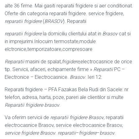
alte 36 firme. Mai gasiti reparatii frigidere si aer conditionat.
Oferte din categoria reparatii frigidere. service frigidere,
reparatii frigidere
(
BRASOV
). Reparatii
reparatii frigidere
la domiciliu clientului atat in
Brasov
cat si
in imprejurimi.
Inlocuim termostate,module
elctronice,temporizatoare,compresoare
Reparatii
masini de spalat,
frigidere
,electrocasnice de orice
tip. Servicii, afaceri, echipamente firme »
Reparatii
PC –
Electronice – Electrocasnice.
Brasov
. Ieri 12:
Reparatii frigidere – PFA Fazakas Bela Rudi din Sacele: nr
telefon, adresa, harta, poze, pareri ale clientilor si multe
Reparatii frigidere brasov
.
Va oferim servicii de
reparatii frigidere Brasov
, reparatii
electrocasnice Brasov, service electrocasnice Brasov,
service frigidere Brasov
.
reparatii
–
frigidere
–
brasov
.