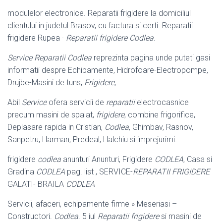
modulelor electronice. Reparatii frigidere la domiciliul
clientului in judetul Brasov, cu factura si certi. Reparatii
frigidere Rupea ·
Reparatii frigidere Codlea
.
Service Reparatii Codlea
reprezinta pagina unde puteti gasi
informatii despre Echipamente, Hidrofoare-Electropompe,
Drujbe-Masini de tuns,
Frigidere
,
Abil
Service
ofera servicii de
reparatii
electrocasnice
precum masini de spalat,
frigidere
, combine frigorifice,
Deplasare rapida in Cristian,
Codlea
, Ghimbav, Rasnov,
Sanpetru, Harman, Predeal, Halchiu si imprejurimi.
frigidere
codlea
anunturi Anunturi, Frigidere
CODLEA
, Casa si
Gradina
CODLEA
pag. list , SERVICE-
REPARATII FRIGIDERE
GALATI- BRAILA
CODLEA
Servicii, afaceri, echipamente firme » Meseriasi –
Constructori.
Codlea
. 5 iul
Reparatii frigidere
si masini de