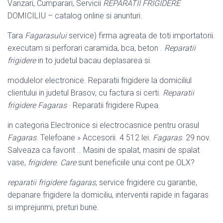
Vanzari, Cumparari, Servicii
REPARATII FRIGIDERE
DOMICILIU – catalog online si anunturi.
Tara
Fagarasului
service) firma agreata de toti importatorii.
executam si perforari caramida, bca, beton .
Reparatii
frigidere
in to judetul bacau deplasarea si.
modulelor electronice. Reparatii frigidere la domiciliul
clientului in judetul Brasov, cu factura si certi.
Reparatii
frigidere Fagaras
· Reparatii frigidere Rupea.
in categoria Electronice si electrocasnice pentru orasul
Fagaras
. Telefoane » Accesorii. 4 512 lei.
Fagaras
. 29 nov.
Salveaza ca favorit .. Masini de spalat, masini de spalat
vase,
frigidere
.
Care
sunt beneficiile unui cont pe OLX?
reparatii frigidere fagaras
, service frigidere cu garantie,
depanare frigidere la domiciliu, interventii rapide in fagaras
si imprejurimi, preturi bune.