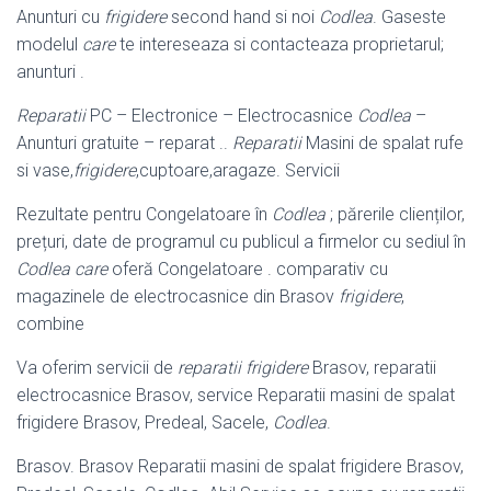
Anunturi cu
frigidere
second hand si noi
Codlea
. Gaseste
modelul
care
te intereseaza si contacteaza proprietarul;
anunturi .
Reparatii
PC – Electronice – Electrocasnice
Codlea
–
Anunturi gratuite – reparat ..
Reparatii
Masini de spalat rufe
si vase,
frigidere
,cuptoare,aragaze. Servicii
Rezultate pentru Congelatoare în
Codlea
; părerile clienților,
prețuri, date de programul cu publicul a firmelor cu sediul în
Codlea care
oferă Congelatoare . comparativ cu
magazinele de electrocasnice din Brasov
frigidere
,
combine
Va oferim servicii de
reparatii frigidere
Brasov, reparatii
electrocasnice Brasov, service Reparatii masini de spalat
frigidere Brasov, Predeal, Sacele,
Codlea
.
Brasov. Brasov Reparatii masini de spalat frigidere Brasov,