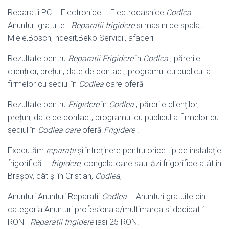
Reparatii PC – Electronice – Electrocasnice
Codlea
–
Anunturi gratuite .
Reparatii frigidere
si masini de spalat
Miele,Bosch,Indesit,Beko Servicii, afaceri
Rezultate pentru
Reparatii Frigidere
în
Codlea
; părerile
clienților, prețuri, date de contact, programul cu publicul a
firmelor cu sediul în
Codlea
care oferă
Rezultate pentru
Frigidere
în
Codlea
; părerile clienților,
prețuri, date de contact
, programul cu publicul a firmelor cu
sediul în
Codlea care
oferă
Frigidere
.
Executăm
reparații
și întreținere pentru orice tip de instalație
frigorifică –
frigidere
, congelatoare sau lăzi frigorifice atât în
Brașov, cât și în Cristian,
Codlea
,
Anunturi Anunturi Reparatii
Codlea
– Anunturi gratuite din
categoria Anunturi profesionala/multimarca si dedicat 1
RON ·
Reparatii frigidere
iasi 25 RON.