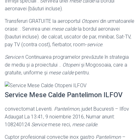
trimișii speciali . Servirea unei
mese calde
la bordul
aeronavei (băuturi incluse).
Transferuri GRATUITE la aeroportul
Otopeni
din urmatoarele
orase: . Servirea unei
mese calde
la bordul aeronavei
(bauturi incluse). de calcat, uscator de par, minibar, Sat-TV,
pay TV (contra cost), fierbator, room-
service
.
Service
n Continuarea programelor prevăzute în strategia
de mediu şi a proiectului ..
Otopeni
și Mogosoaia, care a
gratuite, uniforme şi
mese calde
pentru.
Service Mese Calde Pantelimon ILFOV
convectomat Leventi.
Pantelimon
, judet Bucuresti – Ilfov
Adaugat La 13:41, 9 noiembrie 2016, Numar anunt:
108240124
Service
mese reci,
mese calde
.
Cuptor profesional convectie inox gastro
Pantelimon
–