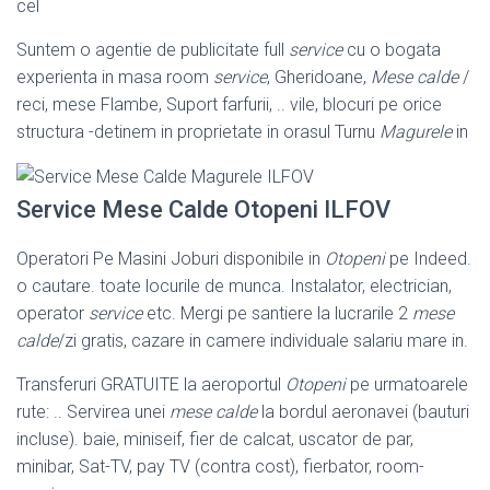
cel
Suntem o agentie de publicitate full
service
cu o bogata
experienta in masa room
service
, Gheridoane,
Mese calde
/
reci, mese Flambe, Suport farfurii, .. vile, blocuri pe orice
structura -detinem in proprietate in orasul Turnu
Magurele
in
Service Mese Calde Otopeni ILFOV
Operatori Pe Masini Joburi disponibile in
Otopeni
pe Indeed.
o cautare. toate locurile de munca. Instalator, electrician,
operator
service
etc. Mergi pe santiere la lucrarile 2
mese
calde
/zi gratis, cazare in camere individuale salariu mare in.
Transferuri GRATUITE la aeroportul
Otopeni
pe urmatoarele
rute: .. Servirea unei
mese calde
la bordul aeronavei (bauturi
incluse). baie, miniseif, fier de calcat, uscator de par,
minibar, Sat-TV, pay TV (contra cost), fierbator, room-