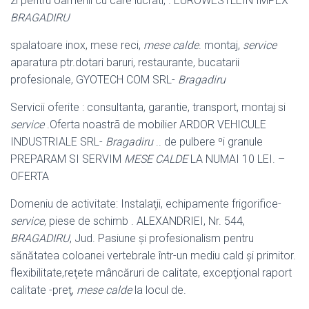
zi pentru oamenii cu care lucrati, . EUROWESTLEIN IMPEX –
BRAGADIRU
spalatoare inox, mese reci,
mese calde
. montaj,
service
aparatura ptr.dotari baruri, restaurante, bucatarii
profesionale, GYOTECH COM SRL-
Bragadiru
Servicii oferite : consultanta, garantie, transport, montaj si
service
.Oferta noastrã de mobilier ARDOR VEHICULE
INDUSTRIALE SRL-
Bragadiru
.. de pulbere ºi granule
PREPARAM SI SERVIM
MESE CALDE
LA NUMAI 10 LEI. –
OFERTA
Domeniu de activitate: Instalaţii, echipamente frigorifice-
service
, piese de schimb . ALEXANDRIEI, Nr. 544,
BRAGADIRU
, Jud. Pasiune şi profesionalism pentru
sănătatea coloanei vertebrale într-un mediu cald şi primitor.
flexibilitate,
reţete mâncăruri de calitate, excepţional raport
calitate -preţ,
mese calde
la locul de.