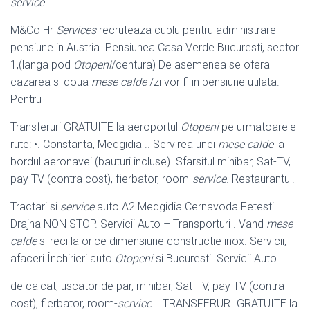
service
.
M&Co Hr
Services
recruteaza cuplu pentru administrare
pensiune in Austria. Pensiunea Casa Verde Bucuresti, sector
1,(langa pod
Otopeni
/centura) De asemenea se ofera
cazarea si doua
mese calde
/zi vor fi in pensiune utilata.
Pentru
Transferuri GRATUITE la aeroportul
Otopeni
pe urmatoarele
rute: •. Constanta, Medgidia .. Servirea unei
mese calde
la
bordul aeronavei (bauturi incluse). Sfarsitul minibar, Sat-TV,
pay TV (contra cost), fierbator, room-
service
. Restaurantul.
Tractari si
service
auto A2 Medgidia Cernavoda Fetesti
Drajna NON STOP. Servicii Auto – Transporturi . Vand
mese
calde
si reci la orice dimensiune constructie inox. Servicii,
afaceri Închirieri auto
Otopeni
si Bucuresti. Servicii Auto
de calcat, uscator de par, minibar, Sat-TV, pay TV (contra
cost), fierbator, room-
service
. . TRANSFERURI GRATUITE la