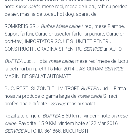
hote.
mese calde
, mese reci
, mese de lucru, raft cu perdea
de aer, masina de tocat, hot dog, aparat de
ROMKREIS SRL-
Buftea
Mese calde
/ reci, mese Flambe,
Suport farfurii, Carucior uscator farfuii si pahare, Carucior
port-tavi, IMPORTATOR SCULE SI UNELTE PENTRU
CONSTRUCTII, GRADINA SI PENTRU
SERVICE
-uri AUTO.
BUFTEA
Jud. . Hota,
mese calde
, mese reci.mese de lucru
la cel mai bun pret!
!! 15 Mar 2014 .. ASIGURAM
SERVICE
MASINI DE SPALAT AUTOMATE.
BUCURESTI SI ZONELE LIMITROFE
BUFTEA
Jud. .. Firma
noastra produce o gama larga de
mese calde
SI reci
profesionale diferite .
Service
masini spalat.
Rezultate din jurul
BUFTEA
± 50 km .. vindem hote si
mese
calde
. Favorite. 15.9 KM. vindem hote si 22 Mar 2016
SERVICE
AUTO ID: 361868. BUCURESTI