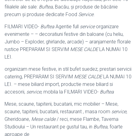
filialele ale sale:
Buftea
, Bacău, şi produse de băcănie
precum şi produse dedicate Food
Service
.
FILMARI VIDEO-
Buftea
Agentie full
service
organizare
evenimente – – decoratiuni festive din baloane (cu heliu,
Jumbo – Exploder, ghirlande, arcade) – aranjamente florale
rustice PREPARAM SI SERVIM
MESE CALDE
LA NUMAI 10
LEI.
organizam mese festive, in stil bufet suedez, prestari servicii
catering, PREPARAM SI SERVIM
MESE CALDE
LA NUMAI 10
LEI. – mese biliard import
, productie mese biliard si
accesorii,
service
, mobila la FILMARI VIDEO-
Buftea
Mese, scaune, tapiterii, bucatarii, mic mobilier – Mese,
scaune, tapiterii, bucatarii, restaurant , masa room
service
,
Gheridoane,
Mese calde
/ reci, mese Flambe, Taverna
Studioului – Un restaurant pe gustul tau, in
Buftea
, foarte
aproape de