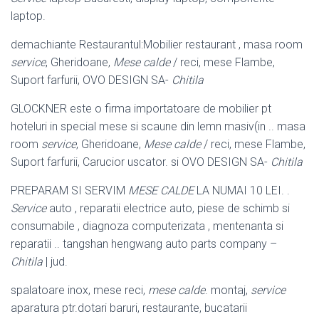
laptop.
demachiante Restaurantul:Mobilier restaurant , masa room
service
, Gheridoane,
Mese calde
/ reci, mese Flambe,
Suport farfurii, OVO DESIGN SA-
Chitila
GLOCKNER este o firma importatoare de mobilier pt
hoteluri in special mese si scaune din lemn masiv(in .. masa
room
service
, Gheridoane,
Mese calde
/ reci, mese Flambe,
Suport farfurii, Carucior uscator. si OVO DESIGN SA-
Chitila
PREPARAM SI SERVIM
MESE CALDE
LA NUMAI 10 LEI. .
Service
auto , reparatii electrice auto, piese de schimb si
consumabile , diagnoza computerizata , mentenanta si
reparatii .. tangshan hengwang auto parts company –
Chitila
| jud.
spalatoare inox, mese reci,
mese calde
. montaj,
service
aparatura ptr.dotari baruri, restaurante, bucatarii