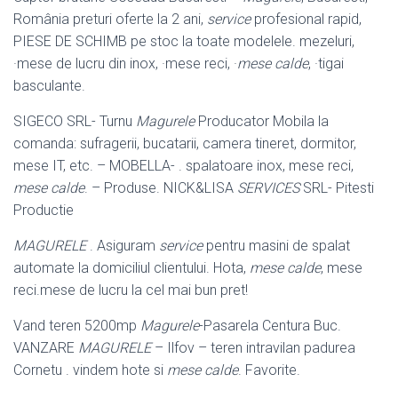
România preturi oferte la 2 ani,
service
profesional rapid,
PIESE DE SCHIMB pe stoc la toate modelele. mezeluri,
·mese de lucru din inox, ·mese reci, ·
mese calde
, ·tigai
basculante.
SIGECO SRL- Turnu
Magurele
Producator Mobila la
comanda: sufragerii, bucatarii, camera tineret, dormitor,
mese IT, etc. – MOBELLA- . spalatoare inox, mese reci,
mese calde
. – Produse. NICK&LISA
SERVICES
SRL- Pitesti
Productie
MAGURELE
. Asiguram
service
pentru masini de spalat
automate la domiciliul clientului. Hota,
mese calde
, mese
reci.mese de lucru la cel mai bun pret!
Vand teren 5200mp
Magurele
-Pasarela Centura Buc.
VANZARE
MAGURELE
– Ilfov – teren intravilan padurea
Cornetu . vindem hote si
mese calde
. Favorite.