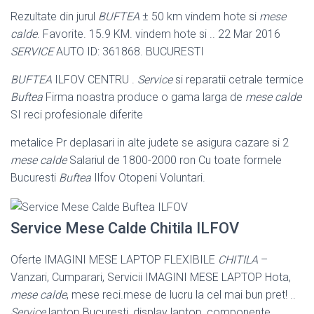
Rezultate din jurul
BUFTEA
± 50 km vindem hote si
mese
calde
. Favorite. 15.9 KM. vindem hote si .. 22 Mar 2016
SERVICE
AUTO ID: 361868. BUCURESTI
BUFTEA
ILFOV CENTRU .
Service
si reparatii cetrale termice
Buftea
Firma noastra produce o gama larga de
mese calde
SI reci profesionale diferite
metalice Pr deplasari in alte judete se asigura cazare si 2
mese calde
Salariul de 1800-2000 ron Cu toate formele
Bucuresti
Buftea
Ilfov Otopeni Voluntari.
Service Mese Calde Chitila ILFOV
Oferte IMAGINI MESE LAPTOP FLEXIBILE
CHITILA
–
Vanzari, Cumparari, Servicii IMAGINI MESE LAPTOP Hota,
mese calde
, mese reci.mese de lucru
la cel mai bun pret! ..
Service
laptop Bucuresti, display laptop, componente