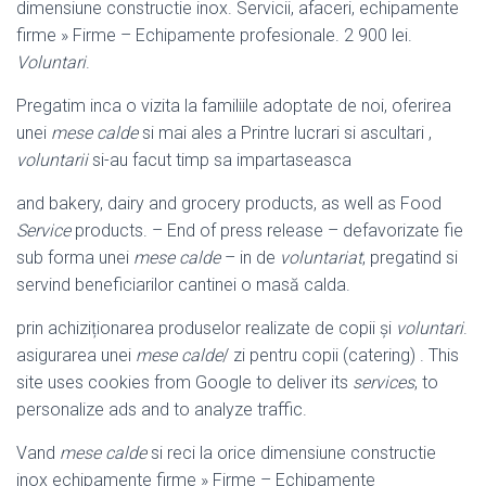
dimensiune constructie inox. Servicii, afaceri, echipamente
firme » Firme – Echipamente profesionale. 2 900 lei.
Voluntari
.
Pregatim inca o vizita la familiile adoptate de noi, oferirea
unei
mese calde
si mai ales a Printre lucrari si ascultari ,
voluntarii
si-au facut timp sa impartaseasca
and bakery, dairy and grocery products, as well as Food
Service
products. – End of press release – defavorizate fie
sub forma unei
mese calde
– in de
voluntariat
, pregatind si
servind beneficiarilor cantinei o masă calda.
prin achiziționarea produselor realizate de copii și
voluntari
.
asigurarea unei
mese calde
/ zi pentru copii (catering) . This
site uses cookies from Google to deliver its
services
, to
personalize ads and to analyze traffic.
Vand
mese calde
si reci la orice dimensiune constructie
inox echipamente firme » Firme – Echipamente