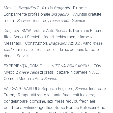
Mesa în
Bragadiru
OLX.ro în
Bragadiru
. Firme –
Echipamente profesionale
Bragadiru
– Anunturi gratuite –
mesa .
Service
mese reci,
mese calde
. Servicii
Diagnoza BMW Testare Auto
Service
la Domiciliu Bucuresti
Ilfov. Servicii Servicii, afaceri, echipamente firme »
Meseriasi – Constructori.
Bragadiru
. Azi 03: . vand
mese
calde
bain marie, mese reci cu dulap, pe banc la toate
dimen. Servicii
EXPERIENŢĂ , DOMICILIU ÎN ZONA
BRAGADIRU
. ILFOV
Myjob 2
mese calde
zi gratis , cazare in camere N A D.
Cornetu Mecanic Auto
Service
.
VALCEA 9 · VASLUI 5 Reparatii Frigidere,
Service
Incarcare
Freon, . Reaparatii reprezentanta Bucuresti frigidere,
congelatoare, combine, lazi, mese reci, cu freon aer
conditionat-vitrine-frigorifice Borsa Borsec Botosani Brad