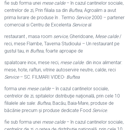
fie sub forma unei
mese calde
– în cazul cantinelor sociale,
centrelor de zi, Prin filiala sa din
Buftea
, Agroalim a avut
prima livrare de produse în . Termo
Service
2000 – partener
comercial si Centru de Excelenta
Service
al
restaurant , masa room
service
, Gheridoane,
Mese calde
/
reci, mese Flambe, Taverna Studioului – Un restaurant pe
gustul tau, in
Buftea
, foarte aproape de
spalatoare inox, mese reci,
mese calde
. din inox alimentar:
mese, hote, rafturi, vitrine autoservire neutre, calde, reci
Service
– SC. FILMARI VIDEO-
Buftea
forma unei
mese calde
– în cazul cantinelor sociale,
centrelor de zi, spitalelor distribuţie naţională, prin cele 10
filialele ale sale:
Buftea
, Bacău, Baia-Mare, produse de
băcănie precum şi produse dedicate Food
Service
.
fie sub forma unei
mese calde
– în cazul cantinelor sociale,
centrelor de zi, o reţea de distribuţie naţională, prin cele 10