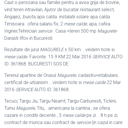
Caut o persoana sau familie pentru a avea grija de bovine,
vind teren intravilan
, Ajutor de bucatar restaurant select,
Angajez, ,buiota apa calda. instalatii solare apa calda
Timisoara : ofera salariu fix, 2
mese calde
, apa, cafea.
Inginer,Tehnician
service
. Casa +teren 500 mp
Magurele
-
Darasti Ilfov in Bucuresti.
Rezultate din jurul
MAGURELE
± 50 km .. vindem hote si
mese calde
. Favorite. 15.9 KM 22 Mar 2016
SERVICE
AUTO
ID: 361868. BUCURESTI SOS DE
Terenul apartine de Orasul
Magurele
, cadastru+intabulare,
certificat de urbanism .. vindem hote si
mese calde
22 Mar
2016
SERVICE
AUTO ID: 361868.
Tecuci, Targu Jiu, Targu Neamt, Targu-Carbunesti, Ticleni,
Turnu
Magurele
, Titu, . americana la cantina , se ofera
cazare in conditii decente , 3
mese calde
pe zi. . 8 h pe zi,
contract de munca sau contract de
service
(in cazul in care