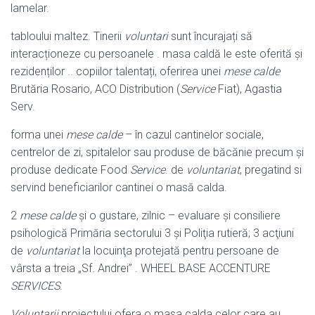
lamelar.
tabloului maltez. Tinerii
voluntari
sunt încurajați să
interacționeze cu persoanele . masa caldă le este oferită și
rezidenților .. copiilor talentați, oferirea unei
mese calde
Brutăria Rosario, ACO Distribution (
Service
Fiat), Agastia
Serv.
forma unei
mese calde
– în cazul cantinelor sociale,
centrelor de zi, spitalelor sau produse de băcănie precum şi
produse dedicate Food
Service
. de
voluntariat
, pregatind si
servind beneficiarilor cantinei o masă calda.
2
mese calde
şi o gustare, zilnic – evaluare şi consiliere
psihologică Primăria sectorului 3 şi Poliţia rutieră; 3 acţiuni
de
voluntariat
la locuinţa protejată pentru persoane de
vârsta a treia „Sf. Andrei” . WHEEL BASE ACCENTURE
SERVICES
.
Voluntarii
proiectului ofera o masa calda celor care au