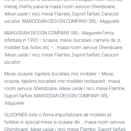
menaj, marfa, pana la masa room
service
, Gheridoane,
Mese calde
/ reci, mese Flambe, Suport farfurii, Carucior
uscator. MARGODAN DESIGN COMPANY SRL-
Magurele
MARGODAN DESIGN COMPANY SRL-
Magurele
Firma
infiintata in 1993 – scaune, mese, bucatarii, camere de zi,
mobilier bar, hotel, etc – . masa room
service
, Gheridoane,
Mese calde
/ reci, mese Flambe, Suport farfurii, Carucior
uscator.
Mese, scaune, tapiterii, bucatarii, mic mobilier – Mese,
scaune, tapiterii, bucatarii, mic mobilier restaurant , masa
room
service
, Gheridoane,
Mese calde
/ reci, mese Flambe,
Suport farfurii, MARGODAN DESIGN COMPANY SRL-
Magurele
GLOCKNER este o firma importatoare de mobilier pt
hoteluri in special mese si scaune din .. masa room
service
,
Gheridoane,
Mese calde
/ reci, mese Flambe, Suport farfurii,