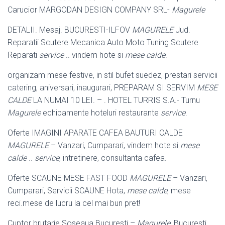
Carucior MARGODAN DESIGN COMPANY SRL-
Magurele
DETALII. Mesaj. BUCURESTI-ILFOV
MAGURELE
Jud.
Reparatii Scutere Mecanica Auto Moto Tuning Scutere
Reparati
service
.. vindem hote si
mese calde
.
organizam mese festive, in stil bufet suedez, prestari servicii
catering, aniversari, inaugurari, PREPARAM SI SERVIM
MESE
CALDE
LA NUMAI 10 LEI. – . HOTEL TURRIS S.A.- Turnu
Magurele
echipamente hoteluri restaurante
service
.
Oferte IMAGINI APARATE CAFEA BAUTURI CALDE
MAGURELE
– Vanzari, Cumparari, vindem hote si
mese
calde
..
service
, intretinere, consultanta cafea.
Oferte SCAUNE MESE FAST FOOD
MAGURELE
– Vanzari,
Cumparari, Servicii SCAUNE Hota,
mese calde
, mese
reci.mese de lucru la cel mai bun pret!
Cuptor brutarie Soseaua Bucuresti –
Magurele
, Bucuresti,