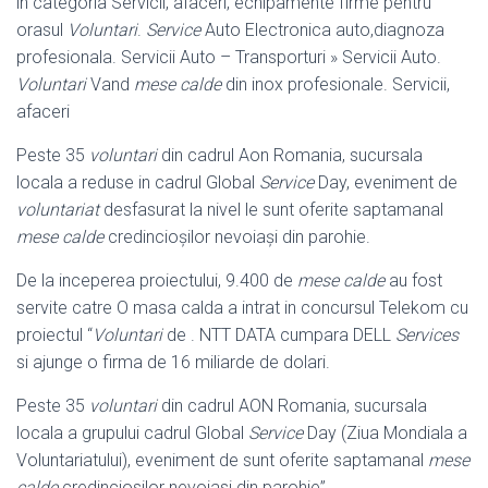
in categoria Servicii, afaceri, echipamente firme pentru
orasul
Voluntari
.
Service
Auto Electronica auto,diagnoza
profesionala. Servicii Auto – Transporturi » Servicii Auto.
Voluntari
Vand
mese calde
din inox profesionale. Servicii,
afaceri
Peste 35
voluntari
din cadrul Aon Romania, sucursala
locala a reduse in cadrul Global
Service
Day, eveniment de
voluntariat
desfasurat la nivel le sunt oferite saptamanal
mese calde
credincioșilor nevoiași din parohie.
De la inceperea proiectului, 9.400 de
mese calde
au fost
servite catre O masa calda a intrat in concursul Telekom cu
proiectul “
Voluntari
de . NTT DATA cumpara DELL
Services
si ajunge o firma de 16 miliarde de dolari.
Peste 35
voluntari
din cadrul AON Romania, sucursala
locala a grupului cadrul Global
Service
Day (Ziua Mondiala a
Voluntariatului), eveniment de sunt oferite saptamanal
mese
calde
credinciosilor nevoiasi din parohie”,