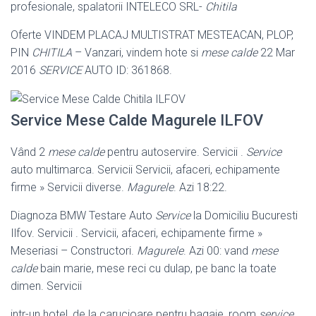
profesionale, spalatorii INTELECO SRL-
Chitila
Oferte VINDEM PLACAJ MULTISTRAT MESTEACAN, PLOP,
PIN
CHITILA
– Vanzari, vindem hote si
mese calde
22 Mar
2016
SERVICE
AUTO ID: 361868.
Service Mese Calde Magurele ILFOV
Vând 2
mese calde
pentru autoservire. Servicii .
Service
auto multimarca. Servicii Servicii, afaceri, echipamente
firme » Servicii diverse.
Magurele
. Azi 18
:22.
Diagnoza BMW Testare Auto
Service
la Domiciliu Bucuresti
Ilfov. Servicii . Servicii, afaceri, echipamente firme »
Meseriasi – Constructori.
Magurele
. Azi 00: vand
mese
calde
bain marie, mese reci cu dulap, pe banc la toate
dimen. Servicii
intr-un hotel, de la carucioare pentru bagaje, room
service
,