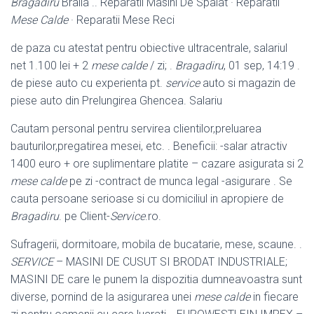
Bragadiru
Braila .. Reparatii Masini De Spalat · Reparatii
Mese Calde
· Reparatii Mese Reci
de paza cu atestat pentru obiective ultracentrale, salariul
net 1.100 lei + 2
mese calde
/ zi; .
Bragadiru
, 01 sep, 14:19 .
de piese auto cu experienta pt.
service
auto si magazin de
piese auto din Prelungirea Ghencea. Salariu
Cautam personal pentru servirea clientilor,preluarea
bauturilor,pregatirea mesei, etc. . Beneficii: -salar atractiv
1400 euro + ore suplimentare platite – cazare asigurata si 2
mese calde
pe zi -contract de munca legal -asigurare . Se
cauta persoane serioase si cu domiciliul in apropiere de
Bragadiru
. pe Client-
Service
.ro.
Sufragerii, dormitoare, mobila de bucatarie, mese, scaune. .
SERVICE
– MASINI DE CUSUT SI BRODAT INDUSTRIALE;
MASINI DE care le punem la dispozitia dumneavoastra sunt
diverse, pornind de la asigurarea unei
mese calde
in fiecare