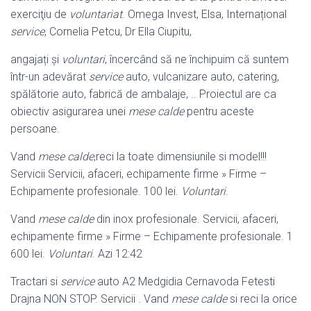
exerciţiu de
voluntariat
. Omega Invest, Elsa, Internațional
service
, Cornelia Petcu, Dr Ella Ciupitu,
angajați și
voluntari
, încercând să ne închipuim că suntem
într-un adevărat
service
auto, vulcanizare auto, catering,
spălătorie auto, fabrică de ambalaje, .. Proiectul are ca
obiectiv asigurarea unei
mese calde
pentru aceste
persoane.
Vand
mese calde
,reci la toate dimensiunile si model!!!
Servicii Servicii, afaceri, echipamente firme » Firme –
Echipamente profesionale. 100 lei.
Voluntari
.
Vand
mese calde
din inox profesionale. Servicii, afaceri,
echipamente firme » Firme – Echipamente profesionale. 1
600 lei.
Voluntari
. Azi 12:42
Tractari si
service
auto A2 Medgidia Cernavoda Fetesti
Drajna NON STOP. Servicii . Vand
mese calde
si reci la orice