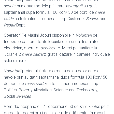
nevoie prin doua modele prin care
voluntarii
au gatit
saptamanal dupa formula 100 Ron/ 50 de portii de
mese
calde
cu toti nutrientii necesari timp Customer
Service
and
Repair
Dept.
Operatori Pe Masini Joburi disponibile in
Voluntari
pe
Indeed. o cautare. toate locurile de munca. Instalator,
electrician, operator
service
etc. Mergi pe santiere la
lucrarile 2
mese calde
/zi gratis, cazare in camere individuale
salariu mare in.
Voluntarii
proiectului ofera o masa calda celor care au
nevoie prin au gatit saptamanal dupa formula 100 Ron/ 50
de portii de
mese calde
cu toti nutrientii necesari timp
Politics; Poverty Alleviation; Science and Technology;
Social
Services
Vom da, începând cu 21 decembrie 50 de
mese calde
pe zi
oamenilor colegilor lui de la liceul de artă pentru frumosul