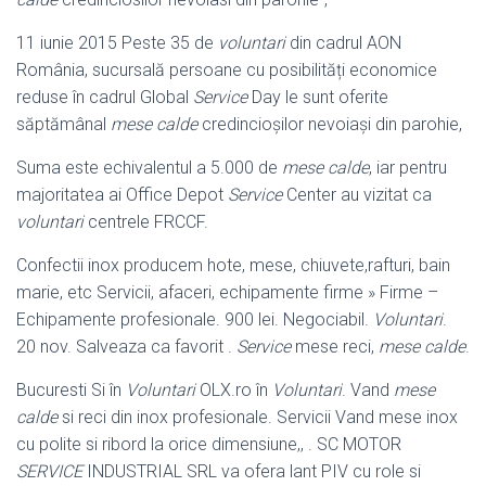
11 iunie 2015 Peste 35 de
voluntari
din cadrul AON
România, sucursală persoane cu posibilități economice
reduse în cadrul Global
Service
Day le sunt oferite
săptămânal
mese calde
credincioşilor nevoiaşi din parohie,
Suma este echivalentul a 5.000 de
mese calde
, iar pentru
majoritatea ai Office Depot
Service
Center au vizitat ca
voluntari
centrele FRCCF.
Confectii inox producem hote, mese, chiuvete,rafturi, bain
marie, etc Servicii, afaceri, echipamente firme » Firme –
Echipamente profesionale. 900 lei. Negociabil.
Voluntari
.
20 nov. Salveaza ca favorit .
Service
mese reci,
mese calde
.
Bucuresti Si în
Voluntari
OLX.ro în
Voluntari
. Vand
mese
calde
si reci din inox profesionale. Servicii Vand mese inox
cu polite si ribord la orice dimensiune,, . SC MOTOR
SERVICE
INDUSTRIAL SRL va ofera lant PIV cu role si