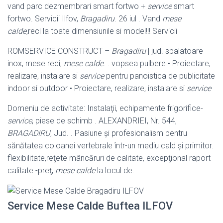
vand parc dezmembrari smart fortwo +
service
smart
fortwo. Servicii Ilfov,
Bragadiru
. 26 iul . Vand
mese
calde
,reci la toate dimensiunile si model!!! Servicii
ROMSERVICE CONSTRUCT –
Bragadiru
| jud. spalatoare
inox, mese reci,
mese calde
. . vopsea pulbere • Proiectare,
realizare, instalare si
service
pentru panoistica de publicitate
indoor si outdoor • Proiectare, realizare, instalare si
service
Domeniu de activitate: Instalaţii, echipamente frigorifice-
service
, piese de schimb . ALEXANDRIEI, Nr. 544,
BRAGADIRU
, Jud. . Pasiune şi profesionalism pentru
sănătatea coloanei vertebrale într-un mediu cald şi primitor.
flexibilitate,
reţete mâncăruri de calitate, excepţional raport
calitate -preţ,
mese calde
la locul de.
Service Mese Calde Buftea ILFOV