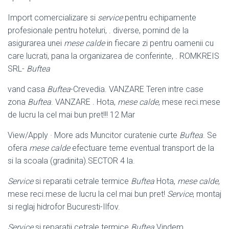
Import comercializare si
service
pentru echipamente
profesionale pentru hoteluri, . diverse, pornind de la
asigurarea unei
mese calde
in fiecare zi pentru oamenii cu
care lucrati, pana la organizarea de conferinte, . ROMKREIS
SRL-
Buftea
vand casa
Buftea
-Crevedia. VANZARE Teren intre case
zona
Buftea
. VANZARE . Hota,
mese calde
, mese reci.mese
de lucru la cel mai bun pret!!! 12 Mar
View/Apply · More ads Muncitor curatenie curte
Buftea
. Se
ofera
mese calde
efectuare teme eventual transport de la
si la scoala (gradinita).SECTOR 4 la.
Service
si reparatii cetrale termice
Buftea
Hota,
mese calde
,
mese reci.mese de lucru la cel mai bun pret!
Service
, montaj
si reglaj hidrofor Bucuresti-Ilfov.
Service
si reparatii cetrale termice
Buftea
Vindem