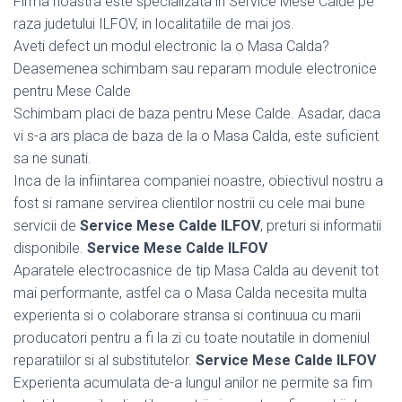
Firma noastra este specializata in Service Mese Calde pe
raza judetului ILFOV, in localitatiile de mai jos.
Aveti defect un modul electronic la o Masa Calda?
Deasemenea schimbam sau reparam module electronice
pentru Mese Calde
Schimbam placi de baza pentru Mese Calde. Asadar, daca
vi s-a ars placa de baza de la o Masa Calda, este suficient
sa ne sunati.
Inca de la infiintarea companiei noastre, obiectivul nostru a
fost si ramane servirea clientilor nostrii cu cele mai bune
servicii de
Service Mese Calde ILFOV
, preturi si informatii
disponibile.
Service Mese Calde ILFOV
Aparatele electrocasnice de tip Masa Calda au devenit tot
mai performante, astfel ca o Masa Calda necesita multa
experienta si o colaborare stransa si continuua cu marii
producatori pentru a fi la zi cu toate noutatile in domeniul
reparatiilor si al substitutelor.
Service Mese Calde ILFOV
Experienta acumulata de-a lungul anilor ne permite sa fim