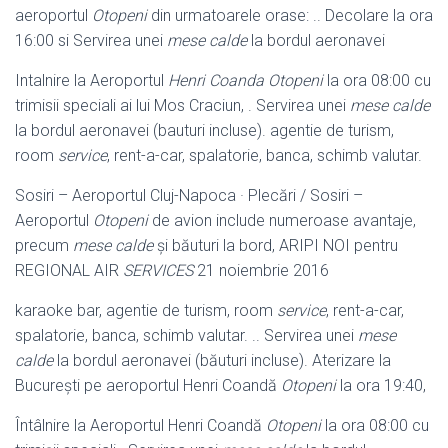
aeroportul
Otopeni
din urmatoarele orase: .. Decolare la ora
16:00 si Servirea unei
mese calde
la bordul aeronavei
Intalnire la Aeroportul
Henri Coanda Otopeni
la ora 08:00 cu
trimisii speciali ai lui Mos Craciun, . Servirea unei
mese calde
la bordul aeronavei (bauturi incluse). agentie de turism,
room
service
, rent-a-car, spalatorie, banca, schimb valutar.
Sosiri – Aeroportul Cluj-Napoca · Plecări / Sosiri –
Aeroportul
Otopeni
de avion include numeroase avantaje,
precum
mese calde
şi băuturi la bord, ARIPI NOI pentru
REGIONAL AIR
SERVICES
21 noiembrie 2016
karaoke bar, agentie de turism, room
service
, rent-a-car,
spalatorie, banca, schimb valutar. .. Servirea unei
mese
calde
la bordul aeronavei (băuturi incluse
). Aterizare la
București pe aeroportul Henri Coandă
Otopeni
la ora 19:40,
Întâlnire la Aeroportul Henri Coandă
Otopeni
la ora 08:00 cu